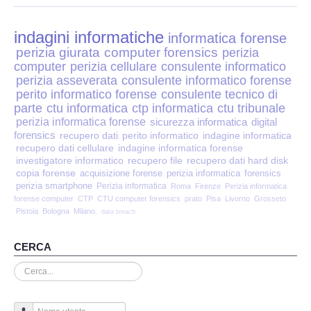
Perizia Disp. Elettronici
indagini informatiche
Perizia Stalking
informatica forense
perizia giurata
computer forensics
perizia
computer
perizia cellulare
consulente informatico
Perizia Cyber Bullismo
perizia asseverata
consulente informatico forense
perito informatico forense
consulente tecnico di
Incarichi CTU e CTP
parte
ctu informatica
ctp informatica
ctu tribunale
perizia informatica forense
sicurezza informatica
digital
forensics
recupero dati
perito informatico
indagine informatica
Perizia Centralini PBX e VOIP
recupero dati cellulare
indagine informatica forense
investigatore informatico
recupero file
recupero dati hard disk
copia forense
Perizia Estimo
acquisizione forense
perizia informatica
forensics
perizia smartphone
Perizia informatica
Roma
Firenze
Perizia informatica
forense computer
CTP
CTU computer forensics
prato
Pisa
Livorno
Grosseto
Perizia Documento informatico
Pistoia
Bologna
Milano.
data breach
Perizia Cloud
CERCA
Cerca...
Perizia E-mail