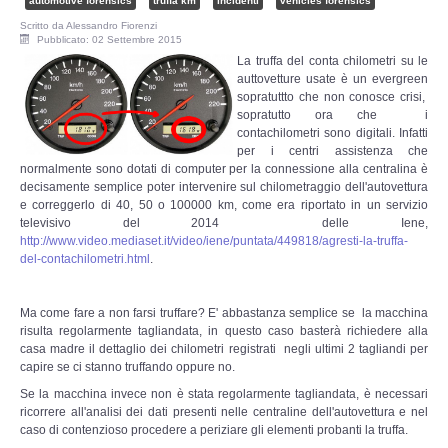
automotive forensics
truffa km
incidenti
vehicles forensics
Adempimenti Ecommerce
Scritto da
Alessandro Fiorenzi
Pubblicato: 02 Settembre 2015
La truffa del conta chilometri su le
Tutela Copyright e Marchi
auttovetture usate è un evergreen
sopratuttto che non conosce crisi,
Auditing Aziendale
sopratutto ora che i
contachilometri sono digitali. Infatti
per i centri assistenza che
Programma Azienda Sicura
normalmente sono dotati di computer per la connessione alla centralina è
decisamente semplice poter intervenire sul chilometraggio dell'autovettura
e correggerlo di 40, 50 o 100000 km, come era riportato in un servizio
Assistenza Legale
televisivo del 2014 delle Iene,
http://www.video.mediaset.it/video/iene/puntata/449818/agresti-la-truffa-
del-contachilometri.html
.
INFO
Ma come fare a non farsi truffare? E' abbastanza semplice se la macchina
risulta regolarmente tagliandata, in questo caso basterà richiedere alla
casa madre il dettaglio dei chilometri registrati negli ultimi 2 tagliandi per
capire se ci stanno truffando oppure no.
Se la macchina invece non è stata regolarmente tagliandata, è necessari
ricorrere all'analisi dei dati presenti nelle centraline dell'autovettura e nel
caso di contenzioso procedere a periziare gli elementi probanti la truffa.