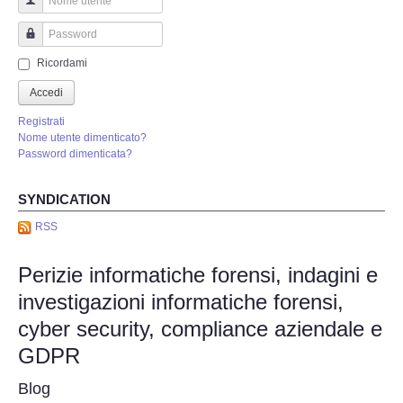
Perizia Truffa Banca e Online
Nome utente
Perizia Dash Cam
Password
Ricordami
Perizia software spia
Accedi
Registrati
Perizia Controllo lavoratori
Nome utente dimenticato?
Password dimenticata?
Perizia Chat WhatsApp,Telegram
SYNDICATION
Perizia DVR
RSS
Perizie informatiche forensi, indagini e
Perizia IoT e IIoT
investigazioni informatiche forensi,
Perizia Ransomware Malware
cyber security, compliance aziendale e
GDPR
Perizia Incidente Stradale
Blog