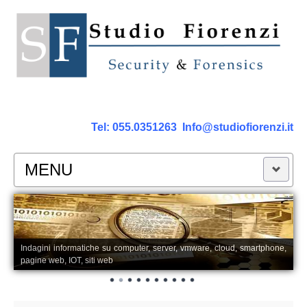
Tel:
055.0351263
Info@studiofiorenzi.it
MENU
PERIZIE
Perizia Computer
Indagini informatiche su computer, server, vmware, cloud, smartphone,
pagine web, IOT, siti web
Perizia Smartphone Tablet,Cell.
Perizia Rete dati