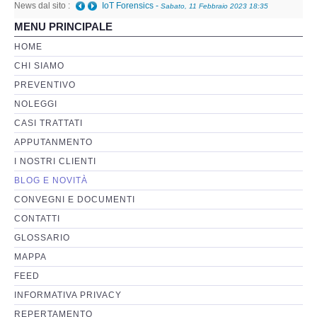
News dal sito :
Telefono danneggiato posso recuperare i dati anche
MENU PRINCIPALE
a fini giudiziari?
-
Giovedì, 05 Gennaio 2023 01:08
Perizia Basi di Dati
HOME
CHI SIAMO
Perizia Immagini e Video
PREVENTIVO
NOLEGGI
Perzia su Software/Programmi
CASI TRATTATI
Perizia Fonica e Trascrizioni
APPUTANMENTO
I NOSTRI CLIENTI
Perizia su Social Network
BLOG E NOVITÀ
CONVEGNI E DOCUMENTI
Perizia Web Reputation
CONTATTI
GLOSSARIO
Perizia Host e Mainframe
MAPPA
FEED
Perizia Contratti ICT
INFORMATIVA PRIVACY
REPERTAMENTO