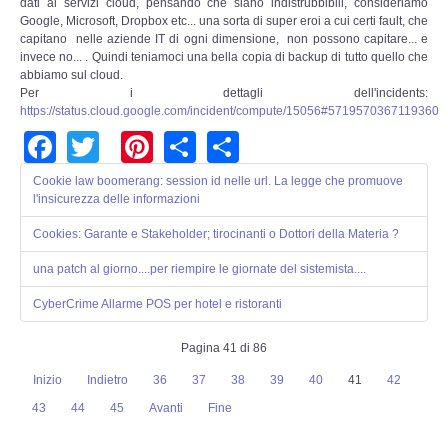
dati ai servizi cloud, pensando che siano indistrubbibili, consideriamo
Google, Microsoft, Dropbox etc... una sorta di super eroi a cui certi fault, che
capitano nelle aziende IT di ogni dimensione, non possono capitare... e
invece no... . Quindi teniamoci una bella copia di backup di tutto quello che
abbiamo sul cloud.
Per i dettagli dell'incidents:
https://status.cloud.google.com/incident/compute/15056#5719570367119360
Facebook
Twitter
Pinterest
Share
Share
Cookie law boomerang: session id nelle url. La legge che promuove
l'insicurezza delle informazioni
Cookies: Garante e Stakeholder; tirocinanti o Dottori della Materia ?
una patch al giorno....per riempire le giornate del sistemista....
CyberCrime Allarme POS per hotel e ristoranti
Pagina 41 di 86
Inizio
Indietro
36
37
38
39
40
41
42
43
44
45
Avanti
Fine