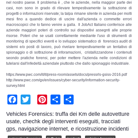
nel nostro paese. Il problema è , che le aziende, nella maggior parte dei
Risk Management
casi, non sono in grado di rilevare tempestivamente la sottrazione di
progetti o informazioni riservate; la talpa rimane silente in azienda per molti
Incident Handling & Response
mesi fino a quando dedice di uscire dall'azienda o commette errori
macroscopici che lo fanno venire a galla. Il JobAct Italiano conferisce alle
aziende maggiori poteri di controllo sui dispositivi assegnti alle proprie
Log Management & SIEM
risorse. Poteri che se usati correttamente mediante l'uso di strumenti di
monitoring di specifici eventi e lo sviluppo sistematico di forensics audit di
sistemi e/o posti di lavoro, può rivelare tempestivamente un tentativo di
Vulnerability Assesment & Pen Test
spionaggio o di sottrazione di inforamazioni, cristallizzandone i contenuti
seondo pratiche forensi, per poter mettere l'azienda nelle condizioni di
tutelarsi dall'infedeltà aziendale piuttosto che dallo spionaggio industriale.
BC & DR
https://www.pwc.com/it/it/press-room/assets/docs/pressrls-gsiss-2016.pdf
Data Breach
http://www.pwc.com/gx/en/issues/cyber-security/information-security-
survey.html
Facebook
Twitter
Pinterest
Share
Share
A & C
Privacy & GDPR
Vehicles Forensics: truffa dei Km delle autovetture
usate, chechk degli interventi eseguiti, tracciati
Resp. Amministrativa dlsg 231
gps, navigazione internet, e ricostruzione incidenti