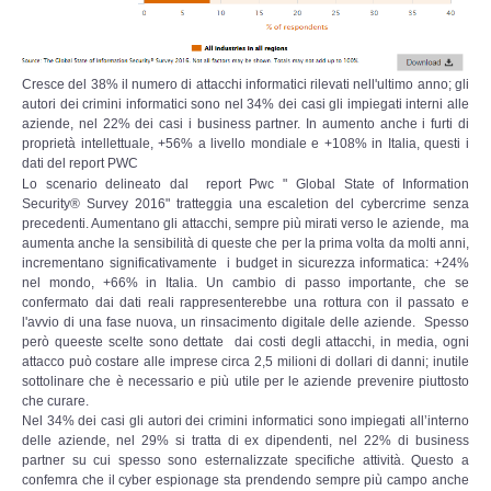
Copia/Acquisizione Forense Web
Indagini persone scomparse
Cresce del 38% il numero di attacchi informatici rilevati nell'ultimo anno; gli
autori dei crimini informatici sono nel 34% dei casi gli impiegati interni alle
Remote Digital Forensics
aziende, nel 22% dei casi i business partner. In aumento anche i furti di
proprietà intellettuale, +56% a livello mondiale e +108% in Italia, questi i
dati del report PWC
Acquisizione Forense remota
Lo scenario delineato dal report Pwc " Global State of Information
Security® Survey 2016" tratteggia una escaletion del cybercrime senza
precedenti. Aumentano gli attacchi, sempre più mirati verso le aziende, ma
Sblocco PIN Smartphone
aumenta anche la sensibilità di queste che per la prima volta da molti anni,
incrementano significativamente i budget in sicurezza informatica: +24%
Recupero dati
nel mondo, +66% in Italia. Un cambio di passo importante, che se
confermato dai dati reali rappresenterebbe una rottura con il passato e
l'avvio di una fase nuova, un rinsacimento digitale delle aziende. Spesso
Prevenzione Frode
però queeste scelte sono dettate dai costi degli attacchi, in media, ogni
attacco può costare alle imprese circa 2,5 milioni di dollari di danni; inutile
sottolinare che è necessario e più utile per le aziende prevenire piuttosto
CYBER SECURITY
che curare.
Nel 34% dei casi gli autori dei crimini informatici sono impiegati all’interno
delle aziende, nel 29% si tratta di ex dipendenti, nel 22% di business
Security Management
partner su cui spesso sono esternalizzate specifiche attività. Questo a
confemra che il cyber espionage sta prendendo sempre più campo anche