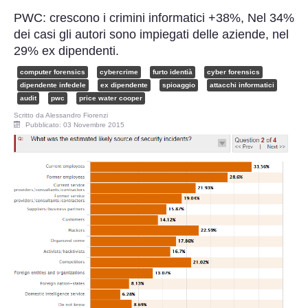
Perizia Data Breach
PWC: crescono i crimini informatici +38%, Nel 34%
dei casi gli autori sono impiegati delle aziende, nel
INDAGINI DIGITALI
29% ex dipendenti.
Digital Intelligence OSINT
computer forensics
cybercrime
furto identià
cyber forensics
dipendente infedele
ex dipendente
spioaggio
attacchi informatici
audit
pwc
price water cooper
Indagini su computer
Scritto da
Alessandro Fiorenzi
Pubblicato: 03 Novembre 2015
Indagini Smartphone,Tablet
Copia/Acquisizione Forense
Bonifiche Digitali
Forensics Readiness
Incident Response