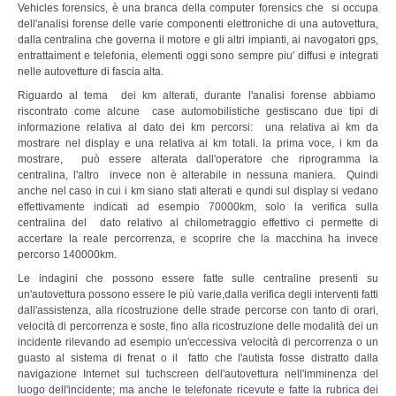
Vehicles forensics, è una branca della computer forensics che si occupa
dell'analisi forense delle varie componenti elettroniche di una autovettura,
dalla centralina che governa il motore e gli altri impianti, ai navogatori gps,
entrattaiment e telefonia, elementi oggi sono sempre piu' diffusi e integrati
nelle autovetture di fascia alta.
Riguardo al tema dei km alterati, durante l'analisi forense abbiamo
riscontrato come alcune case automobilistiche gestiscano due tipi di
informazione relativa al dato dei km percorsi: una relativa ai km da
mostrare nel display e una relativa ai km totali. la prima voce, i km da
mostrare, può essere alterata dall'operatore che riprogramma la
centralina, l'altro invece non è alterabile in nessuna maniera. Quindi
anche nel caso in cui i km siano stati alterati e qundi sul display si vedano
effettivamente indicati ad esempio 70000km, solo la verifica sulla
centralina del dato relativo al chilometraggio effettivo ci permette di
accertare la reale percorrenza, e scoprire che la macchina ha invece
percorso 140000km.
Le indagini che possono essere fatte sulle centraline presenti su
un'autovettura possono essere le più varie,dalla verifica degli interventi fatti
dall'assistenza, alla ricostruzione delle strade percorse con tanto di orari,
velocità di percorrenza e soste, fino alla ricostruzione delle modalità dei un
incidente rilevando ad esempio un'eccessiva velocità di percorrenza o un
guasto al sistema di frenat o il fatto che l'autista fosse distratto dalla
navigazione Internet sul tuchscreen dell'autovettura nell'imminenza del
luogo dell'incidente; ma anche le telefonate ricevute e fatte la rubrica dei