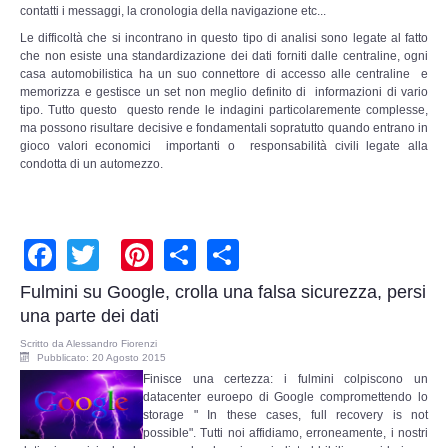
contatti i messaggi, la cronologia della navigazione etc...
Le difficoltà che si incontrano in questo tipo di analisi sono legate al fatto
che non esiste una standardizazione dei dati forniti dalle centraline, ogni
casa automobilistica ha un suo connettore di accesso alle centraline e
memorizza e gestisce un set non meglio definito di informazioni di vario
tipo. Tutto questo questo rende le indagini particolaremente complesse,
ma possono risultare decisive e fondamentali sopratutto
quando entrano in
gioco valori economici importanti o responsabilità civili legate alla
condotta di un automezzo.
Facebook
Twitter
Pinterest
Share
Share
Fulmini su Google, crolla una falsa sicurezza, persi
una parte dei dati
Scritto da
Alessandro Fiorenzi
Pubblicato: 20 Agosto 2015
Finisce un
a certezza: i fulmini colpiscono un
datacenter euroepo di Google compromettendo lo
storage " In these cases, full recovery is not
possible". Tutti noi affidiamo, erroneamente, i nostri