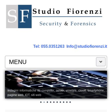
Tel:
055.0351263
Info@studiofiorenzi.it
MENU
PERIZIE
Perizia Computer
Indagini informatiche su computer, server, vmware, cloud, smartphone,
pagine web, IOT, siti web
Perizia Smartphone Tablet,Cell.
Perizia Rete dati