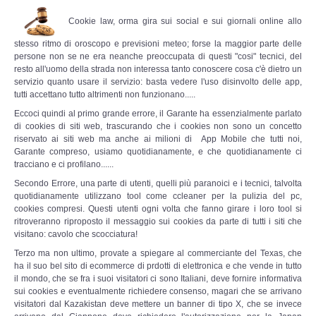
Perizia Data Breach
Cookie law, orma gira sui social e sui giornali online allo
INDAGINI DIGITALI
stesso ritmo di oroscopo e previsioni meteo; forse la maggior parte delle
persone non se ne era neanche preoccupata di questi "cosi" tecnici, del
resto all'uomo della strada non interessa tanto conoscere cosa c'è dietro un
Digital Intelligence OSINT
servizio quanto usare il servizio: basta vedere l'uso disinvolto delle app,
tutti accettano tutto altrimenti non funzionano.....
Indagini su computer
Eccoci quindi al primo grande errore, il Garante ha essenzialmente parlato
di cookies di siti web, trascurando che i cookies non sono un concetto
riservato ai siti web ma anche ai milioni di App Mobile che tutti noi,
Indagini Smartphone,Tablet
Garante compreso, usiamo quotidianamente, e che quotidianamente ci
tracciano e ci profilano......
Copia/Acquisizione Forense
Secondo Errore, una parte di utenti, quelli più paranoici e i tecnici, talvolta
quotidianamente utilizzano tool come ccleaner per la pulizia del pc,
cookies compresi. Questi utenti ogni volta che fanno girare i loro tool si
Bonifiche Digitali
ritroveranno riproposto il messaggio sui cookies da parte di tutti i siti che
visitano: cavolo che scocciatura!
Forensics Readiness
Terzo ma non ultimo, provate a spiegare al commerciante del Texas, che
ha il suo bel sito di ecommerce di prdotti di elettronica e che vende in tutto
il mondo, che se fra i suoi visitatori ci sono Italiani, deve fornire informativa
Incident Response
sui cookies e eventualmente richiedere consenso, magari che se arrivano
visitatori dal Kazakistan deve mettere un banner di tipo X, che se invece