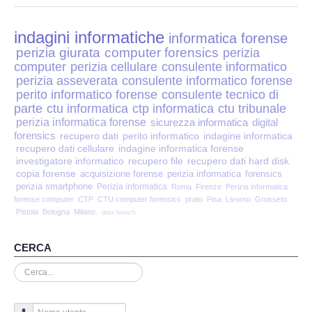
Perizia Disp. Elettronici
indagini informatiche
Perizia Stalking
informatica forense
perizia giurata
computer forensics
perizia
computer
perizia cellulare
consulente informatico
Perizia Cyber Bullismo
perizia asseverata
consulente informatico forense
perito informatico forense
consulente tecnico di
Incarichi CTU e CTP
parte
ctu informatica
ctp informatica
ctu tribunale
perizia informatica forense
sicurezza informatica
digital
forensics
recupero dati
perito informatico
indagine informatica
Perizia Centralini PBX e VOIP
recupero dati cellulare
indagine informatica forense
investigatore informatico
recupero file
recupero dati hard disk
copia forense
Perizia Estimo
acquisizione forense
perizia informatica
forensics
perizia smartphone
Perizia informatica
Roma
Firenze
Perizia informatica
forense computer
CTP
CTU computer forensics
prato
Pisa
Livorno
Grosseto
Perizia Documento informatico
Pistoia
Bologna
Milano.
data breach
Perizia Cloud
CERCA
Cerca...
Perizia E-mail