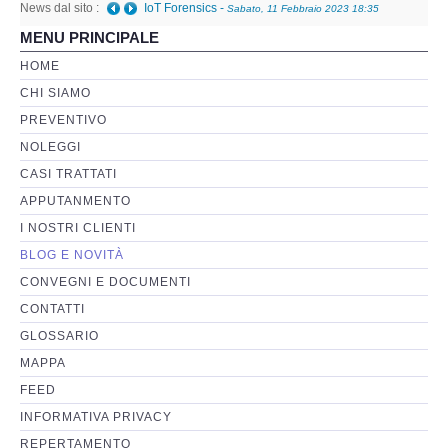
News dal sito :
IoT Forensics
-
Sabato, 11 Febbraio 2023 18:35
MENU PRINCIPALE
Perizia Basi di Dati
HOME
CHI SIAMO
Perizia Immagini e Video
PREVENTIVO
NOLEGGI
Perzia su Software/Programmi
CASI TRATTATI
Perizia Fonica e Trascrizioni
APPUTANMENTO
I NOSTRI CLIENTI
Perizia su Social Network
BLOG E NOVITÀ
CONVEGNI E DOCUMENTI
Perizia Web Reputation
CONTATTI
GLOSSARIO
Perizia Host e Mainframe
MAPPA
FEED
Perizia Contratti ICT
INFORMATIVA PRIVACY
REPERTAMENTO