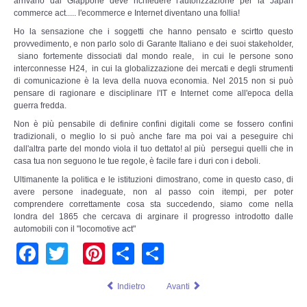
arrivano dal Giappone deve richiedere l'autorizzazione per la Japan
Copia/Acquisizione Forense Web
commerce act..... l'ecommerce e Internet diventano una follia!
Ho la sensazione che i soggetti che hanno pensato e scirtto questo
Indagini persone scomparse
provvedimento, e non parlo solo di Garante Italiano e dei suoi stakeholder,
siano fortemente dissociati dal mondo reale, in cui le persone sono
interconnesse H24, in cui la globalizzazione dei mercati e degli strumenti
Remote Digital Forensics
di comunicazione è la leva della nuova economia. Nel 2015 non si può
pensare di ragionare e disciplinare l'IT e Internet come all'epoca della
guerra fredda.
Acquisizione Forense remota
Non è più pensabile di definire confini digitali come se fossero confini
tradizionali, o meglio lo si può anche fare ma poi vai a peseguire chi
Sblocco PIN Smartphone
dall'altra parte del mondo viola il tuo dettato! al più persegui quelli che in
casa tua non seguono le tue regole, è facile fare i duri con i deboli.
Recupero dati
Ultimanente la politica e le istituzioni dimostrano, come in questo caso, di
avere persone inadeguate, non al passo coin itempi, per poter
comprendere correttamente cosa sta succedendo, siamo come nella
Prevenzione Frode
londra del 1865 che cercava di arginare il progresso introdotto dalle
automobili con il "locomotive act"
CYBER SECURITY
Facebook
Twitter
Pinterest
Share
Share
Security Management
Indietro
Avanti