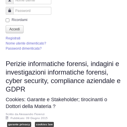
Perizia Truffa Banca e Online
Nome utente
Perizia Dash Cam
Password
Ricordami
Perizia software spia
Accedi
Registrati
Perizia Controllo lavoratori
Nome utente dimenticato?
Password dimenticata?
Perizia Chat WhatsApp,Telegram
Perizie informatiche forensi, indagini e
investigazioni informatiche forensi,
Perizia DVR
cyber security, compliance aziendale e
Perizia IoT e IIoT
GDPR
Cookies: Garante e Stakeholder; tirocinanti o
Perizia Ransomware Malware
Dottori della Materia ?
Perizia Incidente Stradale
Scritto da
Alessandro Fiorenzi
Pubblicato: 09 Giugno 2015
garante privacy
cookies law