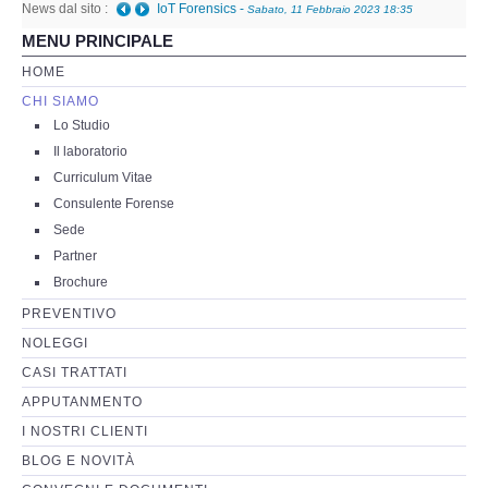
News dal sito :
IoT Forensics
-
Sabato, 11 Febbraio 2023 18:35
MENU PRINCIPALE
Perizia Basi di Dati
HOME
CHI SIAMO
Perizia Immagini e Video
Lo Studio
Il laboratorio
Perzia su Software/Programmi
Curriculum Vitae
Consulente Forense
Perizia Fonica e Trascrizioni
Sede
Partner
Perizia su Social Network
Brochure
PREVENTIVO
Perizia Web Reputation
NOLEGGI
CASI TRATTATI
Perizia Host e Mainframe
APPUTANMENTO
I NOSTRI CLIENTI
Perizia Contratti ICT
BLOG E NOVITÀ