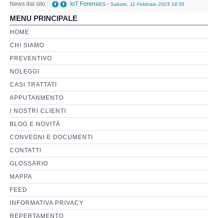
News dal sito :
IoT Forensics
-
Sabato, 11 Febbraio 2023 18:35
MENU PRINCIPALE
Perizia Basi di Dati
HOME
CHI SIAMO
Perizia Immagini e Video
PREVENTIVO
NOLEGGI
Perzia su Software/Programmi
CASI TRATTATI
Perizia Fonica e Trascrizioni
APPUTANMENTO
I NOSTRI CLIENTI
Perizia su Social Network
BLOG E NOVITÀ
CONVEGNI E DOCUMENTI
Perizia Web Reputation
CONTATTI
GLOSSARIO
Perizia Host e Mainframe
MAPPA
FEED
Perizia Contratti ICT
INFORMATIVA PRIVACY
REPERTAMENTO