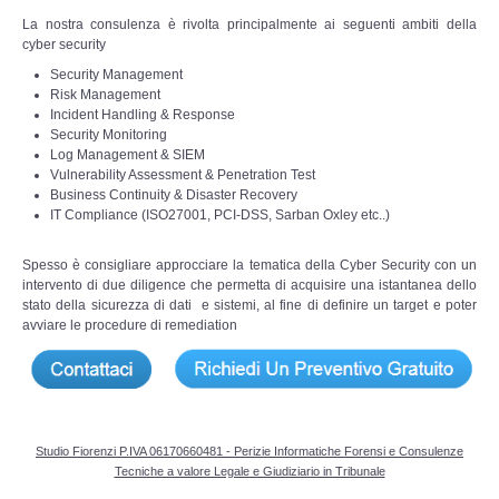
Perizia Data Breach
La nostra consulenza è rivolta principalmente ai seguenti ambiti della
cyber security
INDAGINI DIGITALI
Security Management
Risk Management
Incident Handling & Response
Digital Intelligence OSINT
Security Monitoring
Log Management & SIEM
Indagini su computer
Vulnerability Assessment & Penetration Test
Business Continuity & Disaster Recovery
IT Compliance (ISO27001, PCI-DSS, Sarban Oxley etc..)
Indagini Smartphone,Tablet
Spesso è consigliare approcciare la tematica della Cyber Security con un
Copia/Acquisizione Forense
intervento di due diligence che permetta di acquisire una istantanea dello
stato della sicurezza di dati e sistemi, al fine di definire un target e poter
avviare le procedure di remediation
Bonifiche Digitali
Forensics Readiness
Incident Response
Studio Fiorenzi P.IVA 06170660481 - Perizie Informatiche Forensi e Consulenze
Tecniche a valore Legale e Giudiziario in Tribunale