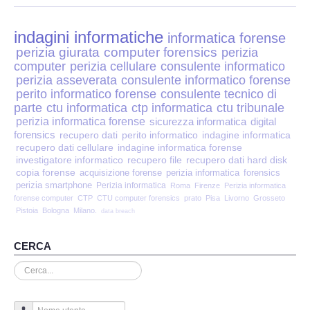
Perizia Disp. Elettronici
indagini informatiche
Perizia Stalking
informatica forense
perizia giurata
computer forensics
perizia
computer
perizia cellulare
consulente informatico
Perizia Cyber Bullismo
perizia asseverata
consulente informatico forense
perito informatico forense
consulente tecnico di
Incarichi CTU e CTP
parte
ctu informatica
ctp informatica
ctu tribunale
perizia informatica forense
sicurezza informatica
digital
forensics
recupero dati
perito informatico
indagine informatica
Perizia Centralini PBX e VOIP
recupero dati cellulare
indagine informatica forense
investigatore informatico
recupero file
recupero dati hard disk
copia forense
Perizia Estimo
acquisizione forense
perizia informatica
forensics
perizia smartphone
Perizia informatica
Roma
Firenze
Perizia informatica
forense computer
CTP
CTU computer forensics
prato
Pisa
Livorno
Grosseto
Perizia Documento informatico
Pistoia
Bologna
Milano.
data breach
Perizia Cloud
CERCA
Cerca...
Perizia E-mail