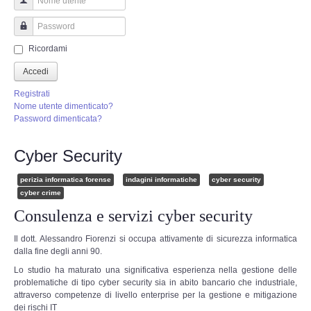
Perizia Truffa Banca e Online
Nome utente
Perizia Dash Cam
Password
Ricordami
Perizia software spia
Accedi
Registrati
Perizia Controllo lavoratori
Nome utente dimenticato?
Password dimenticata?
Perizia Chat WhatsApp,Telegram
Cyber Security
Perizia DVR
perizia informatica forense
indagini informatiche
cyber security
cyber crime
Perizia IoT e IIoT
Consulenza e servizi cyber security
Il dott. Alessandro Fiorenzi si occupa attivamente di sicurezza informatica
Perizia Ransomware Malware
dalla fine degli anni 90.
Lo studio ha maturato una significativa esperienza nella gestione delle
Perizia Incidente Stradale
problematiche di tipo cyber security sia in abito bancario che industriale,
attraverso competenze di livello enterprise per la gestione e mitigazione
dei rischi IT