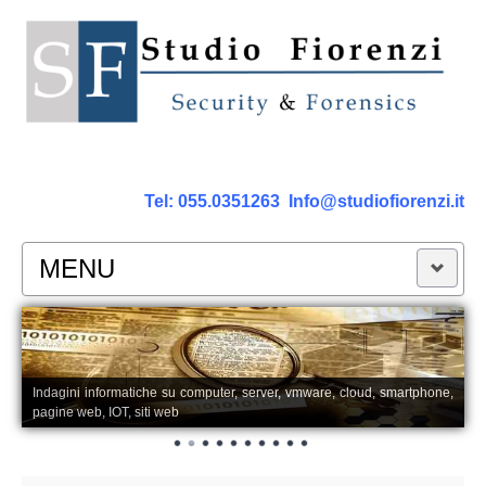
Tel:
055.0351263
Info@studiofiorenzi.it
MENU
PERIZIE
Perizia Computer
Indagini informatiche su computer, server, vmware, cloud, smartphone,
pagine web, IOT, siti web
Perizia Smartphone Tablet,Cell.
Perizia Rete dati