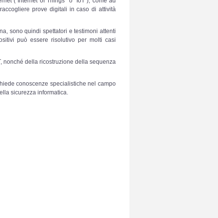
ternet ("Internet of Things" o "IoT"), come ad
ccogliere prove digitali in caso di attività
na, sono quindi spettatori e testimoni attenti
itivi può essere risolutivo per molti casi
IoT, nonché della ricostruzione della sequenza
ichiede conoscenze specialistiche nel campo
ella sicurezza informatica.