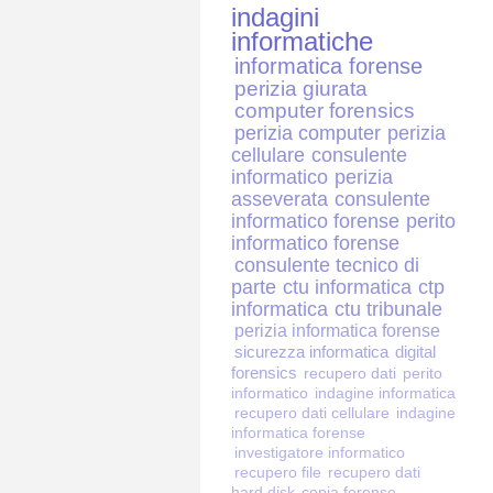
indagini
informatiche
informatica forense
perizia giurata
computer forensics
perizia computer
perizia
cellulare
consulente
informatico
perizia
asseverata
consulente
informatico forense
perito
informatico forense
consulente tecnico di
parte
ctu informatica
ctp
informatica
ctu tribunale
perizia informatica forense
sicurezza informatica
digital
forensics
recupero dati
perito
informatico
indagine informatica
recupero dati cellulare
indagine
informatica forense
investigatore informatico
recupero file
recupero dati
hard disk
copia forense