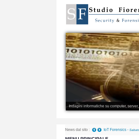
Indagini informatiche su computer, server
News dal sito :
IoT Forensics
-
Sabato
MENU PRINCIPALE