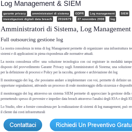
Log Management & SIEM
garante privacy
amministratori di sistema
GDPR
Log management
SIEM
investigazioni digitali data breach
2016/679
27 novembre 2008
log
Amministratori di Sistema, Log Manageme
Full outsourcing gestione log
La nostra consulenza in tema di log Management permette di organizzare una infrastruttura tec
sistemi e di applicazioni in piena rispondenza alle normative attuali.
La nostra consulenza offre: una soluzione tecnologica con cui registrare in modalità tamper
disposto del provvedimento Garante Privacy sugli Amministratori di Sistema; una soluzione o
per la definizione di processi e Policy per la raccolta, gestione e archiviazione dei log
Il monitoraggio dei log, che possiamo andare a implementare con voi, permette di definire un se
opportune segnalazioni, attivando un processo di reale monitoraggio della sicurezza e disponibili
il monitoraggio dei log attraverso un sistema SIEM permette di approcciare la gestione della 
permettendo spesso di prevenire e impedire data breach attraverso l'analisi degli IOA e degli I
Lo Studio, oltre a fornire consulenza per la realizzazione di sistemi di log management, può er
il cliente dai costi infrastrutturali