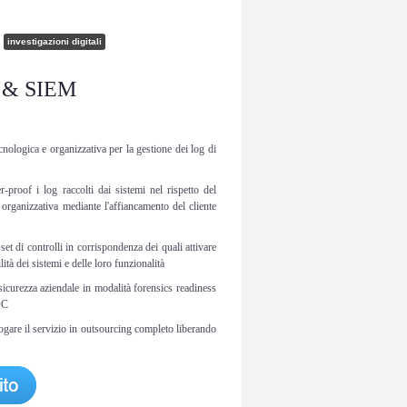
investigazioni digitali
nt & SIEM
nologica e organizzativa per la gestione dei log di
-proof i log raccolti dai sistemi nel rispetto del
rganizzativa mediante l'affiancamento del cliente
t di controlli in corrispondenza dei quali attivare
tà dei sistemi e delle loro funzionalità
sicurezza aziendale in modalità forensics readiness
OC
ogare il servizio in outsourcing completo liberando