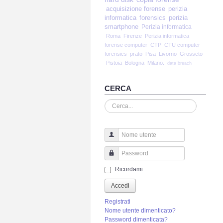
acquisizione forense
perizia
informatica
forensics
perizia
smartphone
Perizia informatica
Roma
Firenze
Perizia informatica
forense computer
CTP
CTU computer
forensics
prato
Pisa
Livorno
Grosseto
Pistoia
Bologna
Milano.
data breach
CERCA
Cerca...
Nome utente
Password
Ricordami
Accedi
Registrati
Nome utente dimenticato?
Password dimenticata?