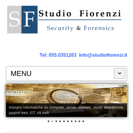
Tel:
055.0351263
Info@studiofiorenzi.it
MENU
PERIZIE
Perizia Computer
Indagini informatiche su computer, server, vmware, cloud, smartphone,
pagine web, IOT, siti web
Perizia Smartphone Tablet,Cell.
Perizia Rete dati