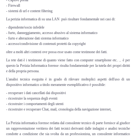
Perizia Data Breach
- Firewall
- sistemi di url e content filtering
INDAGINI DIGITALI
La perizia informatica di su una LAN può risultare fondamentale nei casi di:
- dipendente/socio infedele
Digital Intelligence OSINT
- furto, danneggiamento, accesso abusivo al sistema informatico
- furto e alterazione dati sistema informatico
- accesso/condivisione di contenuti protetti da copyright
Indagini su computer
oltre a molti altri contesti ove possa esse usato come testimone dei fatti.
La rete dati è i testimone di quanto viene fatto con computer smartphone etc.. , è per
Indagini Smartphone,Tablet
questo la Perizia Informatica forense risulta fondamentale per la tutela dei propri diritti
e della propria persona.
Copia/Acquisizione Forense
L'analisi tecnica eseguita è in grado di rilevare molteplici aspetti dell'uso di un
dispositivo informatico a titolo meramente esemplificativo è possibile:
Bonifiche Digitali
- recuperare i dati cancellati dai dispositivi
- ricostruire la sequenza degli eventi
- ricostruire i comportamenti degli utenti
Forensics Readiness
- ricostruire e recuperare Chat, mail, cronologia della navigazione internet,
Incident Response
La Perizia informatica forense redatta dal consulente tecnico di parte fornisce al giudice
un rappresentazione veritiera dei fatti tecnici derivanti dalle indagini e analisi tecniche
condotte a condizione che sia svolta da un professionista, un consulente informatico