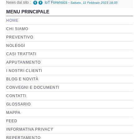
News dal sito :
IoT Forensics
-
Sabato, 11 Febbraio 2023 18:35
MENU PRINCIPALE
Perizia Basi di Dati
HOME
CHI SIAMO
Perizia Immagini e Video
PREVENTIVO
NOLEGGI
Perzia su Software/Programmi
CASI TRATTATI
Perizia Fonica e Trascrizioni
APPUTANMENTO
I NOSTRI CLIENTI
Perizia su Social Network
BLOG E NOVITÀ
CONVEGNI E DOCUMENTI
Perizia Web Reputation
CONTATTI
GLOSSARIO
Perizia Host e Mainframe
MAPPA
FEED
Perizia Contratti ICT
INFORMATIVA PRIVACY
REPERTAMENTO