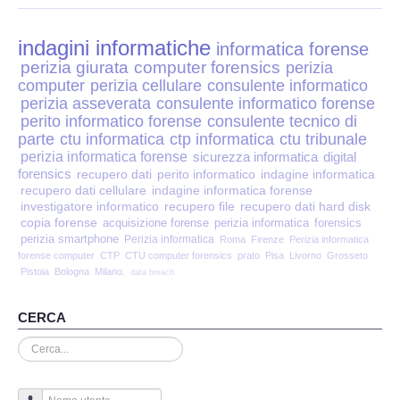
Perizia Disp. Elettronici
indagini informatiche
Perizia Stalking
informatica forense
perizia giurata
computer forensics
perizia
computer
perizia cellulare
consulente informatico
Perizia Cyber Bullismo
perizia asseverata
consulente informatico forense
perito informatico forense
consulente tecnico di
Incarichi CTU e CTP
parte
ctu informatica
ctp informatica
ctu tribunale
perizia informatica forense
sicurezza informatica
digital
forensics
recupero dati
perito informatico
indagine informatica
Perizia Centralini PBX e VOIP
recupero dati cellulare
indagine informatica forense
investigatore informatico
recupero file
recupero dati hard disk
copia forense
Perizia Estimo
acquisizione forense
perizia informatica
forensics
perizia smartphone
Perizia informatica
Roma
Firenze
Perizia informatica
forense computer
CTP
CTU computer forensics
prato
Pisa
Livorno
Grosseto
Perizia Documento informatico
Pistoia
Bologna
Milano.
data breach
Perizia Cloud
CERCA
Cerca...
Perizia E-mail