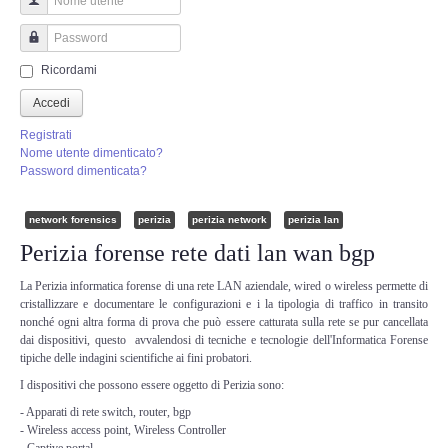
Perizia Truffa Banca e Online
Nome utente
Perizia Dash Cam
Password
Ricordami
Perizia software spia
Accedi
Registrati
Perizia Controllo lavoratori
Nome utente dimenticato?
Password dimenticata?
Perizia Chat WhatsApp,Telegram
network forensics
perizia
perizia network
perizia lan
Perizia forense rete dati lan wan bgp
Perizia DVR
La Perizia informatica forense di una rete LAN aziendale, wired o wireless permette di
Perizia IoT e IIoT
cristallizzare e documentare le configurazioni e i la tipologia di traffico in transito
nonché ogni altra forma di prova che può essere catturata sulla rete se pur cancellata
dai dispositivi, questo avvalendosi di tecniche e tecnologie dell'Informatica Forense
Perizia Ransomware Malware
tipiche delle indagini scientifiche ai fini probatori.
I dispositivi che possono essere oggetto di Perizia sono:
Perizia Incidente Stradale
- Apparati di rete switch, router, bgp
- Wireless access point, Wireless Controller
- Captive portal