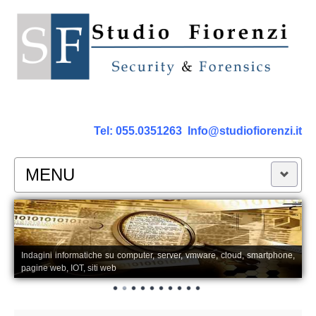
Tel:
055.0351263
Info@studiofiorenzi.it
MENU
PERIZIE
Perizia Computer
Indagini informatiche su computer, server, vmware, cloud, smartphone,
pagine web, IOT, siti web
Perizia Smartphone Tablet,Cell.
Perizia Rete dati