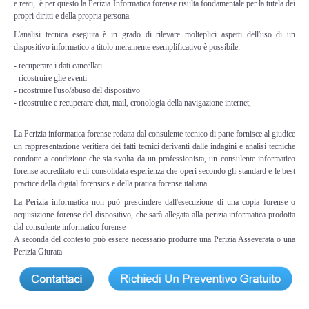
e reati, è per questo la Perizia Informatica forense risulta fondamentale per la tutela dei
Copia/Acquisizione Forense Web
propri diritti e della propria persona.
L'analisi tecnica eseguita è in grado di rilevare molteplici aspetti dell'uso di un
Indagini persone scomparse
dispositivo informatico a titolo meramente esemplificativo è possibile:
- recuperare i dati cancellati
Remote Digital Forensics
- ricostruire glie eventi
- ricostruire l'uso/abuso del dispositivo
- ricostruire e recuperare chat, mail, cronologia della navigazione internet,
Acquisizione Forense remota
La Perizia informatica forense redatta dal consulente tecnico di parte fornisce al giudice
Sblocco PIN Smartphone
un rappresentazione veritiera dei fatti tecnici derivanti dalle indagini e analisi tecniche
condotte a condizione che sia svolta da un professionista, un consulente informatico
forense accreditato e di consolidata esperienza che operi secondo gli standard e le best
Recupero dati
practice della digital forensics e della pratica forense italiana.
La Perizia informatica non può prescindere dall'esecuzione di una copia forense o
Prevenzione Frode
acquisizione forense del dispositivo, che sarà allegata alla perizia informatica prodotta
dal consulente informatico forense
A seconda del contesto può essere necessario produrre una Perizia Asseverata o una
CYBER SECURITY
Perizia Giurata
Security Management