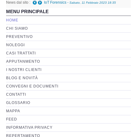
News dal sito :
IoT Forensics
-
Sabato, 11 Febbraio 2023 18:35
MENU PRINCIPALE
Perizia Basi di Dati
HOME
CHI SIAMO
Perizia Immagini e Video
PREVENTIVO
NOLEGGI
Perzia su Software/Programmi
CASI TRATTATI
Perizia Fonica e Trascrizioni
APPUTANMENTO
I NOSTRI CLIENTI
Perizia su Social Network
BLOG E NOVITÀ
CONVEGNI E DOCUMENTI
Perizia Web Reputation
CONTATTI
GLOSSARIO
Perizia Host e Mainframe
MAPPA
FEED
Perizia Contratti ICT
INFORMATIVA PRIVACY
REPERTAMENTO