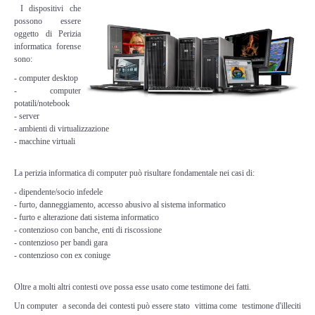
Perizia Data Breach
I dispositivi che
possono essere
oggetto di Perizia
INDAGINI DIGITALI
informatica forense
sono:
Digital Intelligence OSINT
- computer desktop
- computer
potatili/notebook
Indagini su computer
- server
- ambienti di virtualizzazione
- macchine virtuali
Indagini Smartphone,Tablet
La perizia informatica di computer può risultare fondamentale nei casi di:
Copia/Acquisizione Forense
- dipendente/socio infedele
- furto, danneggiamento, accesso abusivo al sistema informatico
Bonifiche Digitali
- furto e alterazione dati sistema informatico
- contenzioso con banche, enti di riscossione
- contenzioso per bandi gara
Forensics Readiness
- contenzioso con ex coniuge
Incident Response
Oltre a molti altri contesti ove possa esse usato come testimone dei fatti.
Un computer a seconda dei contesti può essere stato vittima come testimone d'illeciti