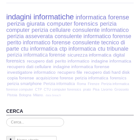
Perizia Disp. Elettronici
indagini informatiche
Perizia Stalking
informatica forense
perizia giurata
computer forensics
perizia
computer
perizia cellulare
consulente informatico
Perizia Cyber Bullismo
perizia asseverata
consulente informatico forense
perito informatico forense
consulente tecnico di
Incarichi CTU e CTP
parte
ctu informatica
ctp informatica
ctu tribunale
perizia informatica forense
sicurezza informatica
digital
forensics
recupero dati
perito informatico
indagine informatica
Perizia Centralini PBX e VOIP
recupero dati cellulare
indagine informatica forense
investigatore informatico
recupero file
recupero dati hard disk
copia forense
Perizia Estimo
acquisizione forense
perizia informatica
forensics
perizia smartphone
Perizia informatica
Roma
Firenze
Perizia informatica
forense computer
CTP
CTU computer forensics
prato
Pisa
Livorno
Grosseto
Perizia Documento informatico
Pistoia
Bologna
Milano.
data breach
Perizia Cloud
CERCA
Cerca...
Perizia E-mail