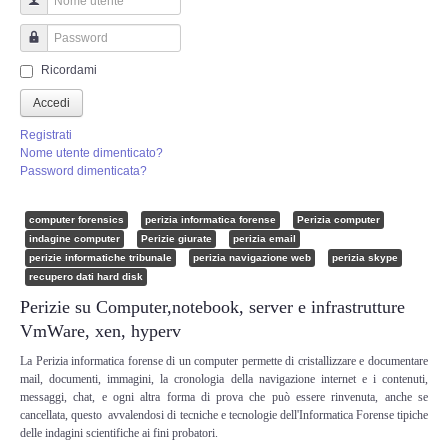
Perizia Truffa Banca e Online
Nome utente
Perizia Dash Cam
Password
Ricordami
Perizia software spia
Accedi
Registrati
Perizia Controllo lavoratori
Nome utente dimenticato?
Password dimenticata?
Perizia Chat WhatsApp,Telegram
computer forensics
perizia informatica forense
Perizia computer
indagine computer
Perizie giurate
perizia email
Perizia DVR
perizie informatiche tribunale
perizia navigazione web
perizia skype
recupero dati hard disk
Perizia IoT e IIoT
Perizie su Computer,notebook, server e infrastrutture
VmWare, xen, hyperv
Perizia Ransomware Malware
La Perizia informatica forense di un computer permette di cristallizzare e documentare
mail, documenti, immagini, la cronologia della navigazione internet e i contenuti,
messaggi, chat, e ogni altra forma di prova che può essere rinvenuta, anche se
Perizia Incidente Stradale
cancellata, questo avvalendosi di tecniche e tecnologie dell'Informatica Forense tipiche
delle indagini scientifiche ai fini probatori.