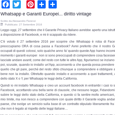
Facebook
Twitter
Pinterest
Share
Share
Whatsapp e Garanti Europei... diritto vintage
Scritto da
Alessandro Fiorenzi
Pubblicato: 27 Settembre 2016
Leggo oggi, 27 settembre che il Garante Privacy Italiano avrebbe aperto una istrut
a disposizione di Facebook, e mi è scappato da ridere.
C'è voluto il 27 settembre 2016 per scoprire che Whatsapp è roba di Faceb
preoccupiamo ORA di cosa passa a Facebook? Avrei preferito che il nostro Gar
occupati di questi colossi, solo qualche anno fa' quando queste App hanno incominc
momento i garanti europei non si sono preoccupati di comprendere cosa facessero
lasciate andare avanti; come del resto con tutte le altre App, figuriamoci se inzian
poi, scusate, quando io installo un'App, acconsento a che questa possa prendere l
quello che gli pare, perchè del resto sfido chiunque a comprendere e obbligare al
bene non la installo. Oltretutto quando installo e acconsento a quei tratta
dello stato X o Y, per Whatsapp le leggi della California.
Quindi io mi installo Whatsapp e creo un account facebook in entrambi i casi io 
Facebook, accettando una bella serie di clausole, che nessuno legge, Fidandomi
subire le leggi dello stato della California, e questo ci fa sentire molto americ
mio limite, ma non riesco a comprendere con quale diritto il Garante voglia andare
paese, che svolge un servizio sulla base di un contratto stipulato liberamente fra l
che non è legato al rispetto delle leggi italiane....