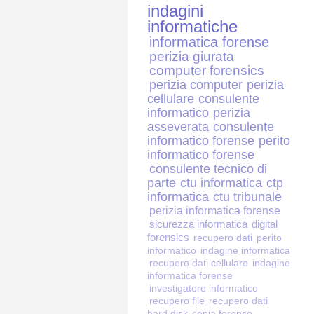
indagini
informatiche
informatica forense
perizia giurata
computer forensics
perizia computer
perizia
cellulare
consulente
informatico
perizia
asseverata
consulente
informatico forense
perito
informatico forense
consulente tecnico di
parte
ctu informatica
ctp
informatica
ctu tribunale
perizia informatica forense
sicurezza informatica
digital
forensics
recupero dati
perito
informatico
indagine informatica
recupero dati cellulare
indagine
informatica forense
investigatore informatico
recupero file
recupero dati
hard disk
copia forense