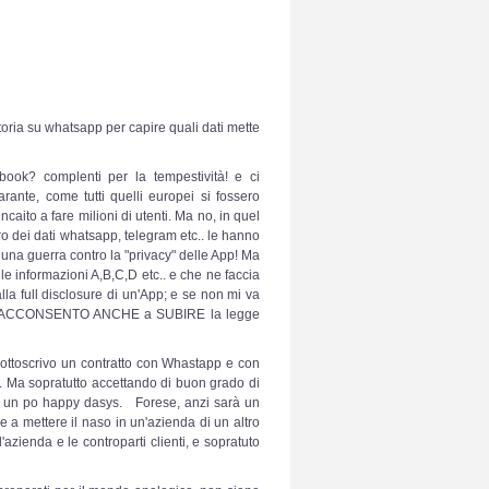
toria su whatsapp per capire quali dati mette
ook? complenti per la tempestività! e ci
ante, come tutti quelli europei si fossero
aito a fare milioni di utenti. Ma no, in quel
 dei dati whatsapp, telegram etc.. le hanno
o una guerra contro la "privacy" delle App! Ma
e informazioni A,B,C,D etc.. e che ne faccia
la full disclosure di un'App; e se non mi va
menti, ACCONSENTO ANCHE a SUBIRE la legge
sottoscrivo un contratto con Whastapp e con
. Ma sopratutto accettando di buon grado di
ani, un po happy dasys. Forese, anzi sarà un
 a mettere il naso in un'azienda di un altro
'azienda e le controparti clienti, e sopratuto