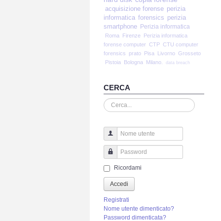
acquisizione forense
perizia
informatica
forensics
perizia
smartphone
Perizia informatica
Roma
Firenze
Perizia informatica
forense computer
CTP
CTU computer
forensics
prato
Pisa
Livorno
Grosseto
Pistoia
Bologna
Milano.
data breach
CERCA
Cerca...
Nome utente
Password
Ricordami
Accedi
Registrati
Nome utente dimenticato?
Password dimenticata?