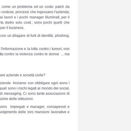
ita come un problema ed un costo: patch da
 e costose, processi che ingessano l'azienda;
 lavori e i pochi manager illuminati, per il
a dietro solo costi.; sono pochi quelli che
per il business.
on un dilagare di furti di identità, phishing,
'informazione e la lotta contro i tumori, non
lotta contro la violenza contro le donne ... ma
are aziende e società civile?
aziende. Iniziamo con obbligare ogni anno i
uali sono i rischi legati al mondo dei social,
i di messaging. Ci sono tante associazioni di
ine delle istituzioni.
e sono impiegati e manager, consapevoli e
svolgimento delle loro mansioni lavorative e