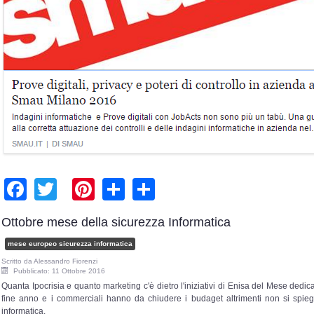
Facebook
Twitter
Pinterest
Share
Share
Ottobre mese della sicurezza Informatica
mese europeo sicurezza informatica
Scritto da
Alessandro Fiorenzi
Pubblicato: 11 Ottobre 2016
Quanta Ipocrisia e quanto marketing c'è dietro l'iniziativi di Enisa del Mese dedi
fine anno e i commerciali hanno da chiudere i budaget altrimenti non si spie
informatica.