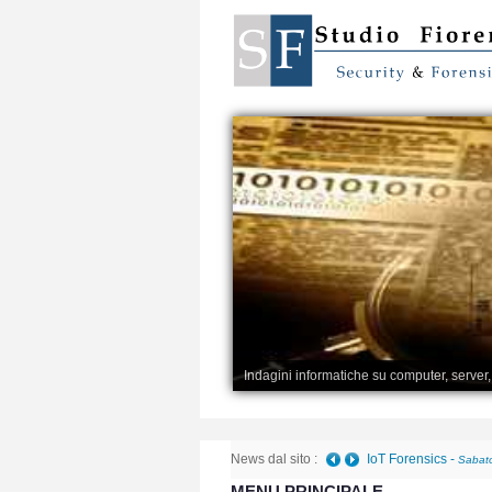
Indagini informatiche su computer, server
News dal sito :
Telefono danneggiato 
MENU PRINCIPALE