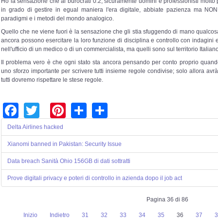
Ho la sensazione che ai burocrati 0.2, sicuramente uomini e professionisti molto
in grado di gestire in egual maniera l'era digitale, abbiate pazienza ma NON
paradigmi e i metodi del mondo analogico.
Quello che ne viene fuori è la sensazione che gli stia sfuggendo di mano qualcos
ancora possono esercitare la loro funzione di disciplina e controllo con indagini 
nell'ufficio di un medico o di un commercialista, ma quelli sono sul territorio Italiano
Il problema vero è che ogni stato sta ancora pensando per conto proprio quando
uno sforzo importante per scrivere tutti insieme regole condivise; solo allora avrà
tutti dovremo rispettare le stese regole.
Facebook
Twitter
Pinterest
Share
Share
Delta Airlines hacked
Xianomi banned in Pakistan: Security Issue
Data breach Sanità Ohio 156GB di dati sottratti
Prove digitali privacy e poteri di controllo in azienda dopo il job act
Pagina 36 di 86
Inizio
Indietro
31
32
33
34
35
36
37
3