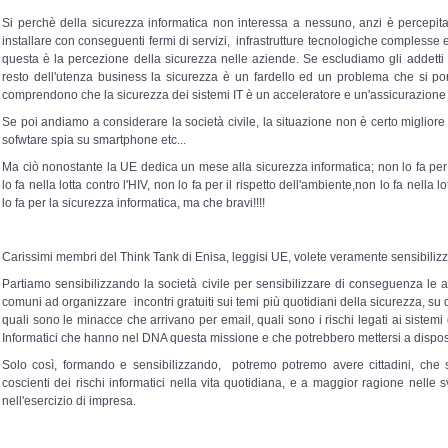
Si perchè della sicurezza informatica non interessa a nessuno, anzi è percep
installare con conseguenti fermi di servizi, infrastrutture tecnologiche complesse
questa è la percezione della sicurezza nelle aziende. Se escludiamo gli addetti ai
resto dell'utenza business la sicurezza è un fardello ed un problema che si port
comprendono che la sicurezza dei sistemi IT è un acceleratore e un'assicurazione 
Se poi andiamo a considerare la società civile, la situazione non è certo migliore c
sofwtare spia su smartphone etc...
Ma ciò nonostante la UE dedica un mese alla sicurezza informatica; non lo fa per l
lo fa nella lotta contro l'HIV, non lo fa per il rispetto dell'ambiente,non lo fa nella 
lo fa per la sicurezza informatica, ma che bravi!!!!
Carissimi membri del Think Tank di Enisa, leggisi UE, volete veramente sensibilizz
Partiamo sensibilizzando la società civile per sensibilizzare di conseguenza le 
comuni ad organizzare incontri gratuiti sui temi più quotidiani della sicurezza, su q
quali sono le minacce che arrivano per email, quali sono i rischi legati ai sistem
Informatici che hanno nel DNA questa missione e che potrebbero mettersi a disposiz
Solo così, formando e sensibilizzando, potremo potremo avere cittadini, ch
coscienti dei rischi informatici nella vita quotidiana, e a maggior ragione nelle 
nell'esercizio di impresa.