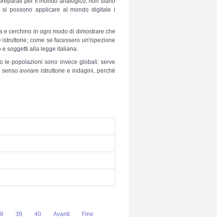
 preparati per il mondo analogico, non siano
 si possono applicare al mondo digitale i
a e cerchino in ogni modo di dimostrare che
e istruttorie; come se facessero un'ispezione
 e soggetti alla legge italiana.
 le popolazioni sono invece globali: serve
 senso avviare istruttorie e indagini, perchè
8
39
40
Avanti
Fine