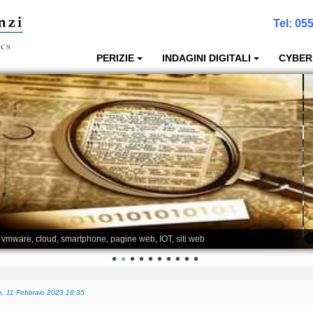
Tel:
055
PERIZIE
INDAGINI DIGITALI
CYBER
, vmware, cloud, smartphone, pagine web, IOT, siti web
posso recuperare i dati anche a fini giudiziari?
-
Giovedì, 05 Gennaio 2023 01:08