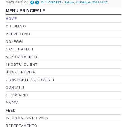
News dal sito :
IoT Forensics
-
Sabato, 11 Febbraio 2023 18:35
MENU PRINCIPALE
Perizia Basi di Dati
HOME
CHI SIAMO
Perizia Immagini e Video
PREVENTIVO
NOLEGGI
Perzia su Software/Programmi
CASI TRATTATI
Perizia Fonica e Trascrizioni
APPUTANMENTO
I NOSTRI CLIENTI
Perizia su Social Network
BLOG E NOVITÀ
CONVEGNI E DOCUMENTI
Perizia Web Reputation
CONTATTI
GLOSSARIO
Perizia Host e Mainframe
MAPPA
FEED
Perizia Contratti ICT
INFORMATIVA PRIVACY
REPERTAMENTO