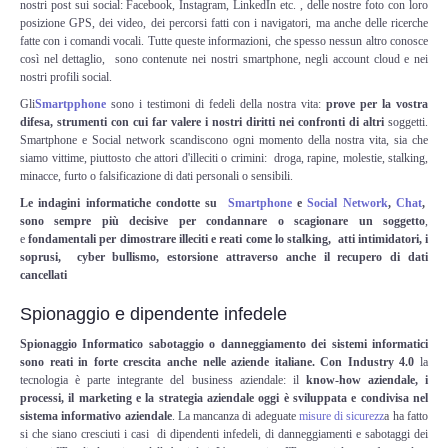
nostri post sui social: Facebook, Instagram, LinkedIn etc. , delle nostre foto con loro
Copia/Acquisizione Forense Web
posizione GPS, dei video, dei percorsi fatti con i navigatori, ma anche delle ricerche
fatte con i comandi vocali. Tutte queste informazioni, che spesso nessun altro conosce
Indagini persone scomparse
così nel dettaglio, sono contenute nei nostri smartphone, negli account cloud e nei
nostri profili social.
Gli
Smartpphone
sono i testimoni di fedeli della nostra vita:
prove per la vostra
Remote Digital Forensics
difesa, strumenti con cui far valere i nostri diritti nei confronti di altri
soggetti.
Smartphone e Social network scandiscono ogni momento della nostra vita, sia che
Acquisizione Forense remota
siamo vittime, piuttosto che attori d'illeciti o crimini: droga, rapine, molestie, stalking,
minacce, furto o falsificazione di dati personali o sensibili.
Le indagini informatiche condotte su
Smartphone
e
Social Network
,
Chat
,
Sblocco PIN Smartphone
sono sempre più decisive per condannare o scagionare un soggetto
,
e
fondamentali per dimostrare illeciti e reati come lo stalking, atti intimidatori, i
Recupero dati
soprusi, cyber bullismo, estorsione attraverso anche il recupero di dati
cancellati
Prevenzione Frode
Spionaggio e dipendente infedele
Spionaggio Informatico sabotaggio o danneggiamento dei sistemi informatici
CYBER SECURITY
sono reati in forte crescita anche nelle aziende italiane. Con Industry 4.0
la
tecnologia è parte integrante del business aziendale: il
know-how aziendale, i
processi, il marketing e la strategia aziendale oggi è sviluppata e condivisa nel
Security Management
sistema informativo aziendale
. La mancanza di adeguate
misure di sicurezz
a ha fatto
si che siano cresciuti i casi di dipendenti infedeli, di danneggiamenti e sabotaggi dei