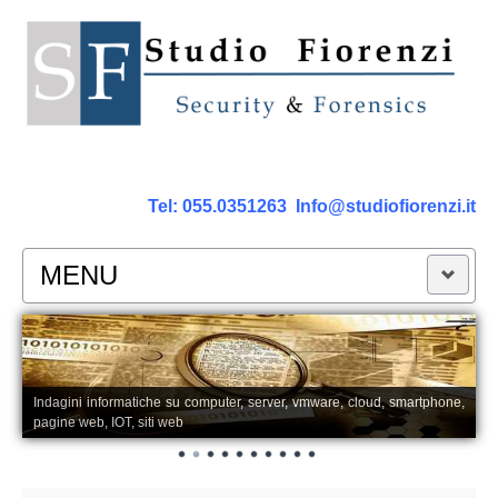
Tel:
055.0351263
Info@studiofiorenzi.it
MENU
PERIZIE
Perizia Computer
Indagini informatiche su computer, server, vmware, cloud, smartphone,
pagine web, IOT, siti web
Perizia Smartphone Tablet,Cell.
Perizia Rete dati