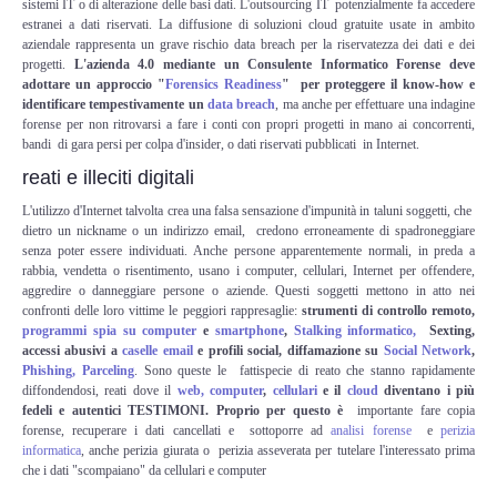
sistemi IT o di alterazione delle basi dati. L'outsourcing IT potenzialmente fa accedere
Risk Management
estranei a dati riservati. La diffusione di soluzioni cloud gratuite usate in ambito
aziendale rappresenta un grave rischio data breach per la riservatezza dei dati e dei
progetti.
L'azienda 4.0 mediante un Consulente Informatico Forense deve
Incident Handling & Response
adottare un approccio "
Forensics Readiness
" per proteggere il know-how e
identificare tempestivamente un
data breach
, ma anche per effettuare una indagine
Log Management & SIEM
forense per non ritrovarsi a fare i conti con propri progetti in mano ai concorrenti,
bandi di gara persi per colpa d'insider, o dati riservati pubblicati in Internet.
reati e illeciti digitali
Vulnerability Assesment & Pen Test
L'utilizzo d'Internet talvolta crea una falsa sensazione d'impunità in taluni soggetti, che
dietro un nickname o un indirizzo email, credono erroneamente di spadroneggiare
BC & DR
senza poter essere individuati. Anche persone apparentemente normali, in preda a
rabbia, vendetta o risentimento, usano i computer, cellulari, Internet per offendere,
Data Breach
aggredire o danneggiare persone o aziende. Questi soggetti mettono in atto nei
confronti delle loro vittime le peggiori rappresaglie:
strumenti di controllo remoto,
programmi spia su
computer
e
smartphone
,
Stalking informatico,
Sexting,
A & C
accessi abusivi a
caselle email
e profili social, diffamazione su
Social Network
,
Phishing, Parceling
. Sono queste le fattispecie di reato che stanno rapidamente
diffondendosi, reati dove il
web,
computer
,
cellulari
e il
cloud
diventano
i più
Privacy & GDPR
fedeli e autentici TESTIMONI. Proprio per questo è
importante fare copia
forense, recuperare i dati cancellati e sottoporre ad
analisi forense
e
perizia
informatica
, anche perizia giurata o perizia asseverata per tutelare l'interessato prima
Resp. Amministrativa dlsg 231
che i dati "scompaiano" da cellulari e computer