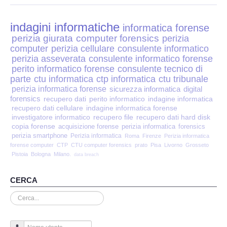
Perizia Disp. Elettronici
indagini informatiche
Perizia Stalking
informatica forense
perizia giurata
computer forensics
perizia
computer
perizia cellulare
consulente informatico
Perizia Cyber Bullismo
perizia asseverata
consulente informatico forense
perito informatico forense
consulente tecnico di
Incarichi CTU e CTP
parte
ctu informatica
ctp informatica
ctu tribunale
perizia informatica forense
sicurezza informatica
digital
forensics
recupero dati
perito informatico
indagine informatica
Perizia Centralini PBX e VOIP
recupero dati cellulare
indagine informatica forense
investigatore informatico
recupero file
recupero dati hard disk
copia forense
Perizia Estimo
acquisizione forense
perizia informatica
forensics
perizia smartphone
Perizia informatica
Roma
Firenze
Perizia informatica
forense computer
CTP
CTU computer forensics
prato
Pisa
Livorno
Grosseto
Perizia Documento informatico
Pistoia
Bologna
Milano.
data breach
Perizia Cloud
CERCA
Cerca...
Perizia E-mail