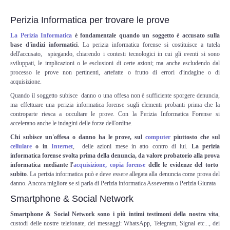
Perizia Data Breach
Perizia Informatica per trovare le prove
INDAGINI DIGITALI
La Perizia Informatica
è fondamentale quando un soggetto è accusato sulla
base d'indizi informatici
. La perizia informatica forense si costituisce a tutela
Digital Intelligence OSINT
dell'accusato, spiegando, chiarendo i contesti tecnologici in cui gli eventi si sono
sviluppati, le implicazioni o le esclusioni di certe azioni; ma anche escludendo dal
processo le prove non pertinenti, artefatte o frutto di errori d'indagine o di
Indagini su computer
acquisizione.
Quando il soggetto subisce danno o una offesa non è sufficiente sporgere denuncia,
ma effettuare una perizia informatica forense sugli elementi probanti prima che la
Indagini Smartphone,Tablet
controparte riesca a occultare le prove. Con la Perizia Informatica Forense si
accelerano anche le indagini delle forze dell'ordine.
Copia/Acquisizione Forense
Chi subisce un'offesa o danno ha le prove, sul
computer
piuttosto che sul
cellulare
o in
Internet
, delle azioni mese in atto contro di lui.
La perizia
informatica forense svolta prima della denuncia, da valore probatorio alla prova
Bonifiche Digitali
informatica mediante l'
acquisizione, copia forense
delle le evidenze del torto
subito
. La perizia informatica può e deve essere allegata alla denuncia come prova del
Forensics Readiness
danno. Ancora migliore se si parla di Perizia informatica Asseverata o Perizia Giurata
Smartphone & Social Network
Incident Response
Smartphone & Social Network sono i più intimi testimoni della nostra vita
,
custodi delle nostre telefonate, dei messaggi: WhatsApp, Telegram, Signal etc..., dei