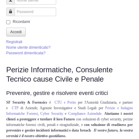
Perizia Truffa Banca e Online
Nome utente
Perizia Dash Cam
Password
Ricordami
Perizia software spia
Accedi
Registrati
Perizia Controllo lavoratori
Nome utente dimenticato?
Password dimenticata?
Perizia Chat WhatsApp,Telegram
Perizie Informatiche, Consulente
Tecnico cause Civile e Penale
Perizia DVR
Prevenire, gestire e risolvere eventi critici
Perizia IoT e IIoT
SF Security & Forensics
è
CTU e Perito
per l'Autorità Giudiziaria, e partner
e
CTP
di Aziende, Agenzie Investigative e Studi Legali per
Perizie e Indagini
Perizia Ransomware Malware
Informatiche Forensi
,
Cyber Security
e
Compliance Aziendale
.
Aiutiamo i nostri
clienti a proteggere e tutelare il loro Futuro
con soluzioni di cyber security, perizie
Perizia Incidente Stradale
informatiche forensi civili, penali e stragiudiziale, e
con soluzione di readiness per
prevenire e gestire incidenti informatici e data breach
.
Il vostro futuro, la vostra
serenità è il nostro obiettivo quotidiano.