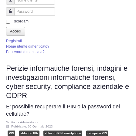
Perizia Truffa Banca e Online
Nome utente
Perizia Dash Cam
Password
Ricordami
Perizia software spia
Accedi
Registrati
Perizia Controllo lavoratori
Nome utente dimenticato?
Password dimenticata?
Perizia Chat WhatsApp,Telegram
Perizie informatiche forensi, indagini e
investigazioni informatiche forensi,
Perizia DVR
cyber security, compliance aziendale e
Perizia IoT e IIoT
GDPR
E' possibile recuperare il PIN o la password del
Perizia Ransomware Malware
cellulare?
Perizia Incidente Stradale
Scritto da
Administrator
Pubblicato: 05 Gennaio 2023
PIN
sblocco PIN
sblocco PIN smartphone
recupero PIN