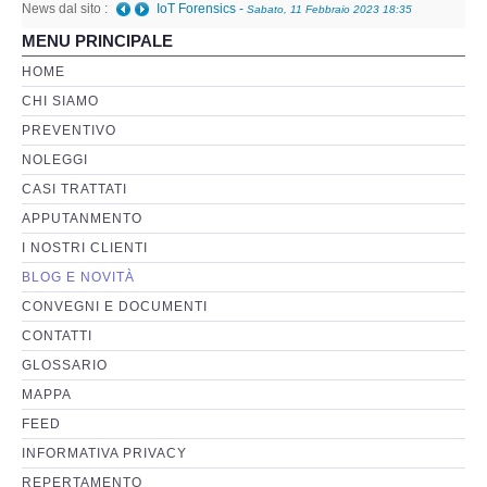
News dal sito :
IoT Forensics
-
Sabato, 11 Febbraio 2023 18:35
MENU PRINCIPALE
Perizia Basi di Dati
HOME
CHI SIAMO
Perizia Immagini e Video
PREVENTIVO
NOLEGGI
Perzia su Software/Programmi
CASI TRATTATI
Perizia Fonica e Trascrizioni
APPUTANMENTO
I NOSTRI CLIENTI
Perizia su Social Network
BLOG E NOVITÀ
CONVEGNI E DOCUMENTI
Perizia Web Reputation
CONTATTI
GLOSSARIO
Perizia Host e Mainframe
MAPPA
FEED
Perizia Contratti ICT
INFORMATIVA PRIVACY
REPERTAMENTO