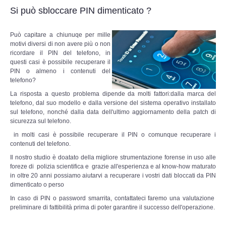
Perizia Data Breach
Si può sbloccare PIN dimenticato ?
INDAGINI DIGITALI
Può capitar
e a chiunuqe per mille
motivi diversi di non avere più o non
Digital Intelligence OSINT
ricordare il PIN del telefono, in
questi casi è possibile recuperare il
PIN o almeno i contenuti del
Indagini su computer
telefono?
La risposta a questo problema dipende da molti fattori:dalla marca del
telefono, dal suo modello e dalla versione del sistema operativo installato
Indagini Smartphone,Tablet
sul telefono, nonché dalla data dell'ultimo aggiornamento della patch di
sicurezza sul telefono.
Copia/Acquisizione Forense
in molti casi è possibile recuperare il PIN o comunque recuperare i
contenuti del telefono.
Bonifiche Digitali
Il nostro studio è doatato della migliore strumentazione forense in uso alle
foreze di polizia scientifica e grazie all'esperienza e al know-how maturato
in oltre 20 anni possiamo aiutarvi a recuperare i vostri dati bloccati da PIN
Forensics Readiness
dimenticato o perso
In caso di PIN o password smarrita, contattateci faremo una valutazione
Incident Response
preliminare di fattibilità prima di poter garantire il successo dell'operazione.