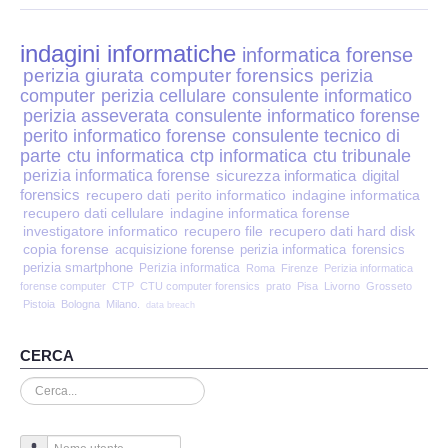
Perizia Disp. Elettronici
indagini informatiche
Perizia Stalking
informatica forense
perizia giurata
computer forensics
perizia
computer
perizia cellulare
consulente informatico
Perizia Cyber Bullismo
perizia asseverata
consulente informatico forense
perito informatico forense
consulente tecnico di
Incarichi CTU e CTP
parte
ctu informatica
ctp informatica
ctu tribunale
perizia informatica forense
sicurezza informatica
digital
forensics
recupero dati
perito informatico
indagine informatica
Perizia Centralini PBX e VOIP
recupero dati cellulare
indagine informatica forense
investigatore informatico
recupero file
recupero dati hard disk
copia forense
Perizia Estimo
acquisizione forense
perizia informatica
forensics
perizia smartphone
Perizia informatica
Roma
Firenze
Perizia informatica
forense computer
CTP
CTU computer forensics
prato
Pisa
Livorno
Grosseto
Perizia Documento informatico
Pistoia
Bologna
Milano.
data breach
Perizia Cloud
CERCA
Cerca...
Perizia E-mail