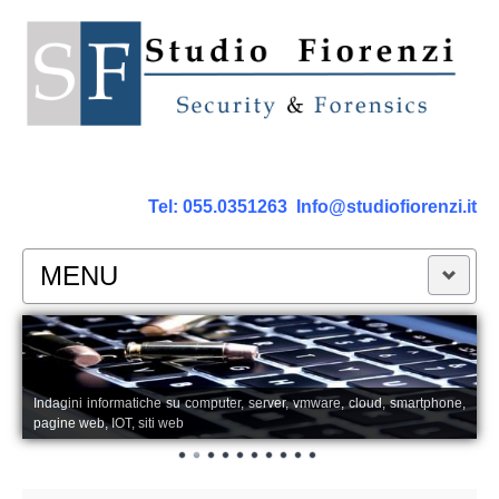
Tel:
055.0351263
Info@studiofiorenzi.it
MENU
PERIZIE
Perizia Computer
Indagini informatiche su computer, server, vmware, cloud, smartphone,
pagine web, IOT, siti web
Perizia Smartphone Tablet,Cell.
Perizia Rete dati