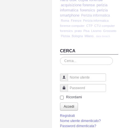
acquisizione forense
perizia
informatica
forensics
perizia
smartphone
Perizia informatica
Roma
Firenze
Perizia informatica
forense computer
CTP
CTU computer
forensics
prato
Pisa
Livorno
Grosseto
Pistoia
Bologna
Milano.
data breach
CERCA
Cerca...
Nome utente
Password
Ricordami
Accedi
Registrati
Nome utente dimenticato?
Password dimenticata?