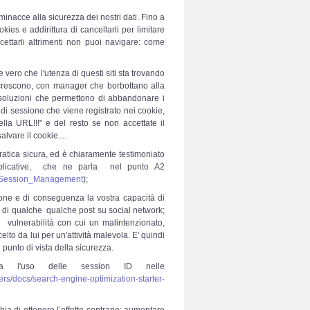
minacce alla sicurezza dei nostri dati. Fino a
kies e addirittura di cancellarli per limitare
ccettarli altrimenti non puoi navigare: come
e vero che l'utenza di questi siti sta trovando
 crescono, con manager che borbottano alla
soluzioni che permettono di abbandonare i
di sessione che viene registrato nei cookie,
la URL!!!" e del resto se non accettate il
alvare il cookie....
atica sicura, ed è chiaramente testimoniato
applicative, che ne parla nel punto A2
d_Session_Management
);
sione e di conseguenza la vostra capacità di
l di qualche qualche post su social network;
 vulnerabilità con cui un malintenzionato,
elto da lui per un'attività malevola. E' quindi
 punto di vista della sicurezza.
ia l'uso delle session ID nelle
ers/docs/search-engine-optimization-starter-
hia di ottenere l’effetto contrario: aumentare