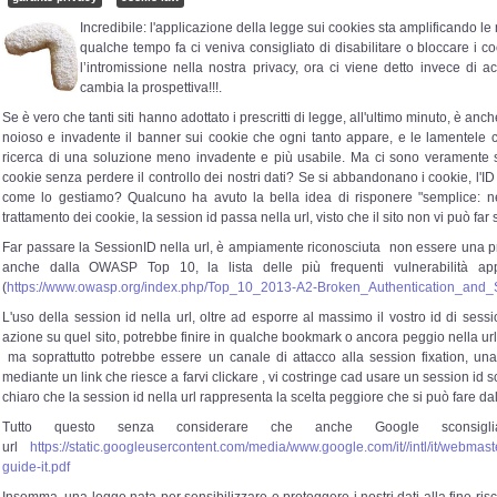
Incredibile: l'applicazione della legge sui cookies sta amplificando le 
qualche tempo fa ci veniva consigliato di disabilitare o bloccare i coo
l’intromissione nella nostra privacy, ora ci viene detto invece di a
cambia la prospettiva!!!.
Se è vero che tanti siti hanno adottato i prescritti di legge, all'ultimo minuto, è anch
noioso e invadente il banner sui cookie che ogni tanto appare, e le lamentele
ricerca di una soluzione meno invadente e più usabile. Ma ci sono veramente 
cookie senza perdere il controllo dei nostri dati?
Se si abbandonano i cookie, l'ID 
come lo gestiamo? Qualcuno ha avuto la bella idea di risponere "semplice: nel
trattamento dei cookie, la session id passa nella url, visto che il sito non vi può far s
Far passare la SessionID nella url, è ampiamente riconosciuta non essere una pr
anche dalla OWASP Top 10, la lista delle più frequenti vulnerabilità 
(
https://www.owasp.org/index.php/Top_10_2013-A2-Broken_Authentication_an
L'uso della session id nella url, oltre ad esporre al massimo il vostro id di ses
azione su quel sito, potrebbe finire in qualche bookmark o ancora peggio nella ur
ma soprattutto potrebbe essere un canale di attacco alla session fixation, una
mediante un link che riesce a farvi clickare , vi costringe cad usare un session id sc
chiaro che la session id nella url rappresenta la scelta peggiore che si può fare dal
Tutto questo senza considerare che anche Google sconsigl
url
https://static.googleusercontent.com/media/www.google.com/it//intl/it/webmast
guide-it.pdf
Insomma, una legge nata per sensibilizzare e proteggere i nostri dati alla fine risc