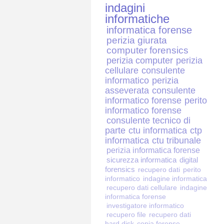
indagini
informatiche
informatica forense
perizia giurata
computer forensics
perizia computer
perizia
cellulare
consulente
informatico
perizia
asseverata
consulente
informatico forense
perito
informatico forense
consulente tecnico di
parte
ctu informatica
ctp
informatica
ctu tribunale
perizia informatica forense
sicurezza informatica
digital
forensics
recupero dati
perito
informatico
indagine informatica
recupero dati cellulare
indagine
informatica forense
investigatore informatico
recupero file
recupero dati
hard disk
copia forense