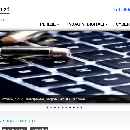
Tel:
055
PERIZIE
INDAGINI DIGITALI
CYBER
, vmware, cloud, smartphone, pagine web, IOT, siti web
, 11 Febbraio 2023 18:35
garante privacy
cookie law