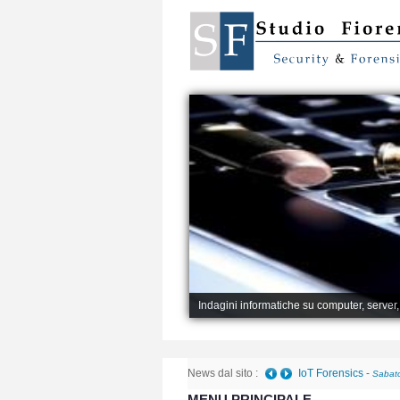
Indagini informatiche su computer, server
News dal sito :
IoT Forensics
-
Sabato
MENU PRINCIPALE