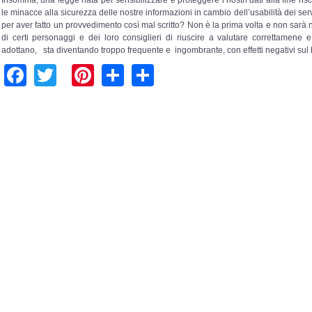
le minacce alla sicurezza delle nostre informazioni in cambio dell’usabilità dei serv
per aver fatto un provvedimento così mal scritto? Non è la prima volta e non sarà 
di certi personaggi e dei loro consiglieri di riuscire a valutare correttamene e
adottano, sta diventando troppo frequente e ingombrante, con effetti negativi sul
Facebook
Twitter
Pinterest
Share
Share