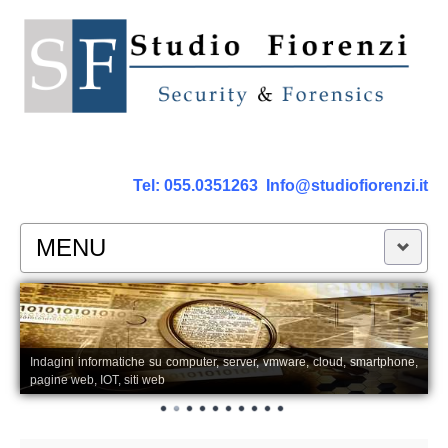
Tel:
055.0351263
Info@studiofiorenzi.it
MENU
PERIZIE
Perizia Computer
Indagini informatiche su computer, server, vmware, cloud, smartphone,
pagine web, IOT, siti web
Perizia Smartphone Tablet,Cell.
Perizia Rete dati