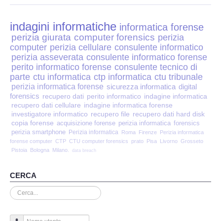
Perizia Disp. Elettronici
indagini informatiche
Perizia Stalking
informatica forense
perizia giurata
computer forensics
perizia
computer
perizia cellulare
consulente informatico
Perizia Cyber Bullismo
perizia asseverata
consulente informatico forense
perito informatico forense
consulente tecnico di
Incarichi CTU e CTP
parte
ctu informatica
ctp informatica
ctu tribunale
perizia informatica forense
sicurezza informatica
digital
forensics
recupero dati
perito informatico
indagine informatica
Perizia Centralini PBX e VOIP
recupero dati cellulare
indagine informatica forense
investigatore informatico
recupero file
recupero dati hard disk
copia forense
Perizia Estimo
acquisizione forense
perizia informatica
forensics
perizia smartphone
Perizia informatica
Roma
Firenze
Perizia informatica
forense computer
CTP
CTU computer forensics
prato
Pisa
Livorno
Grosseto
Perizia Documento informatico
Pistoia
Bologna
Milano.
data breach
Perizia Cloud
CERCA
Cerca...
Perizia E-mail