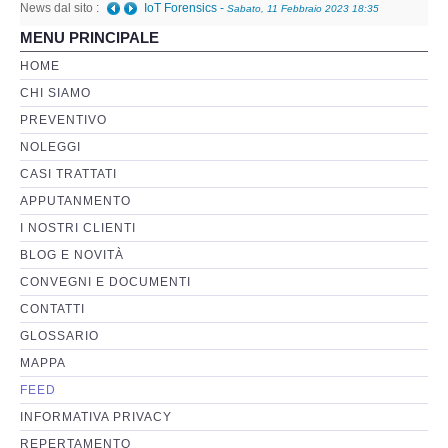
News dal sito :
IoT Forensics
-
Sabato, 11 Febbraio 2023 18:35
MENU PRINCIPALE
Perizia Basi di Dati
HOME
CHI SIAMO
Perizia Immagini e Video
PREVENTIVO
NOLEGGI
Perzia su Software/Programmi
CASI TRATTATI
Perizia Fonica e Trascrizioni
APPUTANMENTO
I NOSTRI CLIENTI
Perizia su Social Network
BLOG E NOVITÀ
CONVEGNI E DOCUMENTI
Perizia Web Reputation
CONTATTI
GLOSSARIO
Perizia Host e Mainframe
MAPPA
FEED
Perizia Contratti ICT
INFORMATIVA PRIVACY
REPERTAMENTO