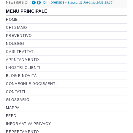
News dal sito :
IoT Forensics
-
Sabato, 11 Febbraio 2023 18:35
MENU PRINCIPALE
Perizia Basi di Dati
HOME
CHI SIAMO
Perizia Immagini e Video
PREVENTIVO
NOLEGGI
Perzia su Software/Programmi
CASI TRATTATI
Perizia Fonica e Trascrizioni
APPUTANMENTO
I NOSTRI CLIENTI
Perizia su Social Network
BLOG E NOVITÀ
CONVEGNI E DOCUMENTI
Perizia Web Reputation
CONTATTI
GLOSSARIO
Perizia Host e Mainframe
MAPPA
FEED
Perizia Contratti ICT
INFORMATIVA PRIVACY
REPERTAMENTO