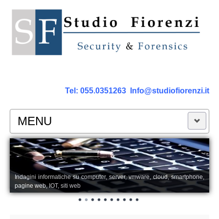
Tel:
055.0351263
Info@studiofiorenzi.it
MENU
PERIZIE
Perizia Computer
Indagini informatiche su computer, server, vmware, cloud, smartphone,
pagine web, IOT, siti web
Perizia Smartphone Tablet,Cell.
Perizia Rete dati