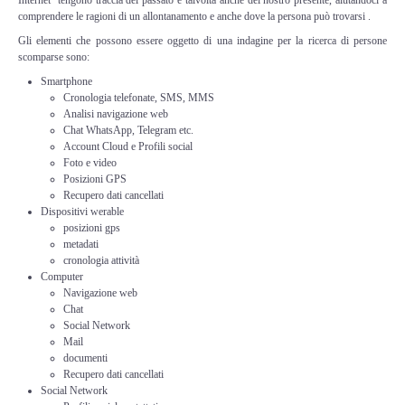
Perizia Data Breach
comprendere le ragioni di un allontanamento e anche dove la persona può trovarsi .
Gli elementi che possono essere oggetto di una indagine per la ricerca di persone
INDAGINI DIGITALI
scomparse sono:
Smartphone
Digital Intelligence OSINT
Cronologia telefonate, SMS, MMS
Analisi navigazione web
Chat WhatsApp, Telegram etc.
Indagini su computer
Account Cloud e Profili social
Foto e video
Posizioni GPS
Indagini Smartphone,Tablet
Recupero dati cancellati
Dispositivi werable
posizioni gps
Copia/Acquisizione Forense
metadati
cronologia attività
Bonifiche Digitali
Computer
Navigazione web
Chat
Forensics Readiness
Social Network
Mail
documenti
Incident Response
Recupero dati cancellati
Social Network