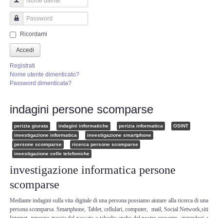
Perizia Truffa Banca e Online
Nome utente
Perizia Dash Cam
Password
Ricordami
Perizia software spia
Accedi
Registrati
Perizia Controllo lavoratori
Nome utente dimenticato?
Password dimenticata?
Perizia Chat WhatsApp,Telegram
indagini persone scomparse
Perizia DVR
perizia giurata
indagini informatiche
perizia informatica
OSINT
investigazione informatica
investigazione smartphone
persone scomparse
ricerca persone scomparse
Perizia IoT e IIoT
investigazione celle telefoniche
investigazione informatica persone
Perizia Ransomware Malware
scomparse
Perizia Incidente Stradale
Mediante indagini sulla vita digitale di una persona possiamo aiutare alla ricerca di una
persona scomparsa. Smartphone, Tablet, cellulari, computer, mail, Social Network,siti
Internet tengono traccia del passato e talvolta anche del nostro presente, aiutandoci a