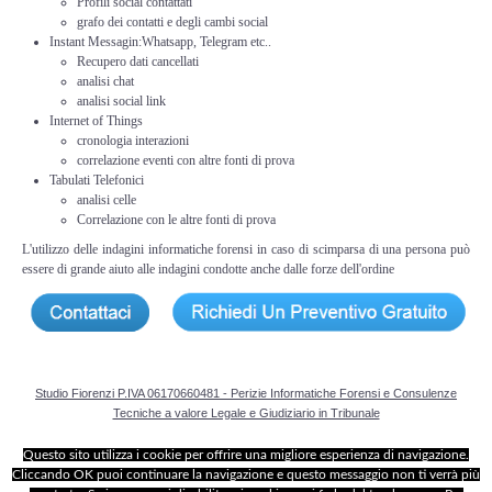
Profili social contattati
Copia/Acquisizione Forense Web
grafo dei contatti e degli cambi social
Instant Messagin:Whatsapp, Telegram etc..
Indagini persone scomparse
Recupero dati cancellati
analisi chat
analisi social link
Remote Digital Forensics
Internet of Things
cronologia interazioni
correlazione eventi con altre fonti di prova
Acquisizione Forense remota
Tabulati Telefonici
analisi celle
Correlazione con le altre fonti di prova
Sblocco PIN Smartphone
L'utilizzo delle indagini informatiche forensi in caso di scimparsa di una persona può
essere di grande aiuto alle indagini condotte anche dalle forze dell'ordine
Recupero dati
Prevenzione Frode
CYBER SECURITY
Studio Fiorenzi P.IVA 06170660481 - Perizie Informatiche Forensi e Consulenze
Tecniche a valore Legale e Giudiziario in Tribunale
Security Management
Questo sito utilizza i cookie per offrire una migliore esperienza di navigazione.
Cliccando OK puoi continuare la navigazione e questo messaggio non ti verrà più