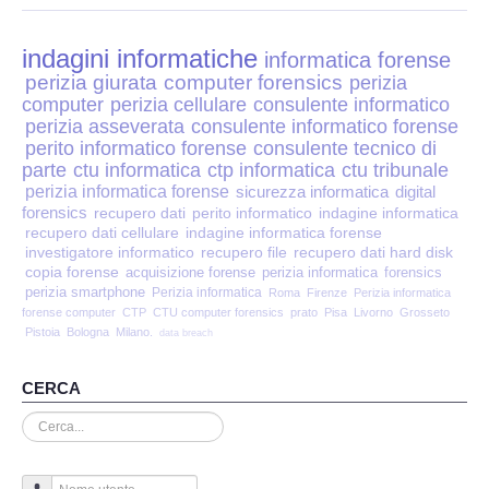
Perizia Disp. Elettronici
indagini informatiche
Perizia Stalking
informatica forense
perizia giurata
computer forensics
perizia
computer
perizia cellulare
consulente informatico
Perizia Cyber Bullismo
perizia asseverata
consulente informatico forense
perito informatico forense
consulente tecnico di
Incarichi CTU e CTP
parte
ctu informatica
ctp informatica
ctu tribunale
perizia informatica forense
sicurezza informatica
digital
forensics
recupero dati
perito informatico
indagine informatica
Perizia Centralini PBX e VOIP
recupero dati cellulare
indagine informatica forense
investigatore informatico
recupero file
recupero dati hard disk
copia forense
Perizia Estimo
acquisizione forense
perizia informatica
forensics
perizia smartphone
Perizia informatica
Roma
Firenze
Perizia informatica
forense computer
CTP
CTU computer forensics
prato
Pisa
Livorno
Grosseto
Perizia Documento informatico
Pistoia
Bologna
Milano.
data breach
Perizia Cloud
CERCA
Cerca...
Perizia E-mail