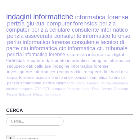
Perizia Disp. Elettronici
indagini informatiche
Perizia Stalking
informatica forense
perizia giurata
computer forensics
perizia
computer
perizia cellulare
consulente informatico
Perizia Cyber Bullismo
perizia asseverata
consulente informatico forense
perito informatico forense
consulente tecnico di
Incarichi CTU e CTP
parte
ctu informatica
ctp informatica
ctu tribunale
perizia informatica forense
sicurezza informatica
digital
forensics
recupero dati
perito informatico
indagine informatica
Perizia Centralini PBX e VOIP
recupero dati cellulare
indagine informatica forense
investigatore informatico
recupero file
recupero dati hard disk
copia forense
Perizia Estimo
acquisizione forense
perizia informatica
forensics
perizia smartphone
Perizia informatica
Roma
Firenze
Perizia informatica
forense computer
CTP
CTU computer forensics
prato
Pisa
Livorno
Grosseto
Perizia Documento informatico
Pistoia
Bologna
Milano.
data breach
Perizia Cloud
CERCA
Cerca...
Perizia E-mail