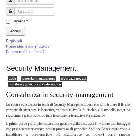
Perizia Truffa Banca e Online
Nome utente
Perizia Dash Cam
Password
Ricordami
Perizia software spia
Accedi
Registrati
Perizia Controllo lavoratori
Nome utente dimenticato?
Password dimenticata?
Perizia Chat WhatsApp,Telegram
Security Management
Perizia DVR
audit
security management
sicurezza gestita
monitoraggio sicurezza informatica
Perizia IoT e IIoT
Consulenza in security-management
La nostra consulenza in tema di Security Management permette di misurare il livello
Perizia Ransomware Malware
corrente di sicurezza informatica, valutare il livello di rischio e il modello target da
raggiungere predisponendo tutte le soluzione tecniche e organizzative
Perizia Incidente Stradale
Il primo passo per implementare una gestione della sicurezza IT è il suo monitoraggio
che passa necessariamente per un processo di periodico Security Assessment volto a
identificare le problematiche più significative per potervi porre rimedio