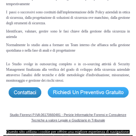
Perizia Data Breach
tempestivamente
I passi o successivi sono costituiti dall'implementazione delle Policy aziendali in ottica
INDAGINI DIGITALI
di sicurezza, dalla progettazione di soluzioni di sicurezza ove manchino, dalla gestione
degli strumenti di sicurezza.
Identificare, valutare, gestire sono le fasi chiave della gestione della sicurezza in
Digital Intelligence OSINT
azienda
Normalmente lo studio aiuta a formare un Team interno che affianca nella gestione
Indagini su computer
quotidiana o nella fase di anali e di progettazione
Indagini Smartphone,Tablet
Lo Studio svolge in outsourcing completo o in co-sourcing attività di Security
Management finalizzata alla verifica del grado di sviluppo della sicurezza aziendale
attraverso l'analisi delle tecniche e delle metodologie d'individuazione, misurazione,
Copia/Acquisizione Forense
monitoraggio e gestione dei rischi stessi.
Bonifiche Digitali
Forensics Readiness
Studio Fiorenzi P.IVA 06170660481 - Perizie Informatiche Forensi e Consulenze
Tecniche a valore Legale e Giudiziario in Tribunale
Incident Response
Questo sito utilizza i cookie per offrire una migliore esperienza di navigazione.