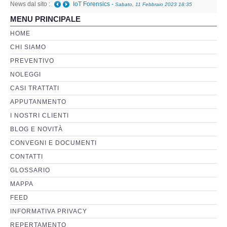
News dal sito :
IoT Forensics
-
Sabato, 11 Febbraio 2023 18:35
MENU PRINCIPALE
Perizia Basi di Dati
HOME
CHI SIAMO
Perizia Immagini e Video
PREVENTIVO
NOLEGGI
Perzia su Software/Programmi
CASI TRATTATI
Perizia Fonica e Trascrizioni
APPUTANMENTO
I NOSTRI CLIENTI
Perizia su Social Network
BLOG E NOVITÀ
CONVEGNI E DOCUMENTI
Perizia Web Reputation
CONTATTI
GLOSSARIO
Perizia Host e Mainframe
MAPPA
FEED
Perizia Contratti ICT
INFORMATIVA PRIVACY
REPERTAMENTO