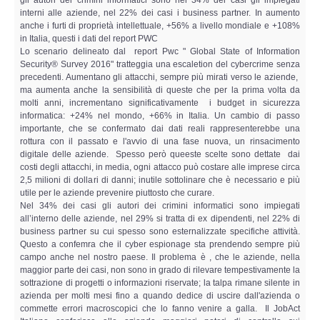
gli autori dei crimini informatici sono nel 34% dei casi gli impiegati
interni alle aziende, nel 22% dei casi i business partner. In aumento
anche i furti di proprietà intellettuale, +56% a livello mondiale e +108%
in Italia, questi i dati del report PWC
Lo scenario delineato dal report Pwc " Global State of Information
Security® Survey 2016" tratteggia una escaletion del cybercrime senza
precedenti. Aumentano gli attacchi, sempre più mirati verso le aziende,
ma aumenta anche la sensibilità di queste che per la prima volta da
molti anni, incrementano significativamente i budget in sicurezza
informatica: +24% nel mondo, +66% in Italia. Un cambio di passo
importante, che se confermato dai dati reali rappresenterebbe una
rottura con il passato e l'avvio di una fase nuova, un rinsacimento
digitale delle aziende. Spesso però queeste scelte sono dettate dai
costi degli attacchi, in media, ogni attacco può costare alle imprese circa
2,5 milioni di dollari di danni; inutile sottolinare che è necessario e più
utile per le aziende prevenire piuttosto che curare.
Nel 34% dei casi gli autori dei crimini informatici sono impiegati
all’interno delle aziende, nel 29% si tratta di ex dipendenti, nel 22% di
business partner su cui spesso sono esternalizzate specifiche attività.
Questo a confemra che il cyber espionage sta prendendo sempre più
campo anche nel nostro paese. Il problema è , che le aziende, nella
maggior parte dei casi, non sono in grado di rilevare tempestivamente la
sottrazione di progetti o informazioni riservate; la talpa rimane silente in
azienda per molti mesi fino a quando dedice di uscire dall'azienda o
commette errori macroscopici che lo fanno venire a galla. Il JobAct