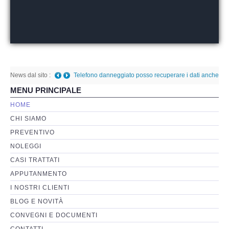
Perizia Basi di Dati
Perizia Immagini e Video
News dal sito :
Perzia su Software/Programmi
Telefono danneggiato posso recuperare i dati anche
MENU PRINCIPALE
a fini giudiziari?
-
Giovedì, 05 Gennaio 2023 01:08
Perizia Fonica e Trascrizioni
HOME
CHI SIAMO
Perizia su Social Network
PREVENTIVO
NOLEGGI
Perizia Web Reputation
CASI TRATTATI
APPUTANMENTO
Perizia Host e Mainframe
I NOSTRI CLIENTI
BLOG E NOVITÀ
Perizia Contratti ICT
CONVEGNI E DOCUMENTI
CONTATTI