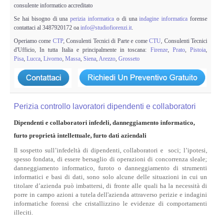
consulente informatico accreditato
Se hai bisogno di una
perizia informatica
o di una
indagine informatica
forense
contattaci al 3487920172 oa
info@studiofiorenzi.it
.
Operiamo come
CTP
, Consulenti Tecnici di Parte e come
CTU
, Consulenti Tecnici
d'Ufficio, In tutta Italia e principalmente in toscana:
Firenze
,
Prato
,
Pistoia
,
Pisa
,
Lucca
,
Livorno
,
Massa
,
Siena
,
Arezzo
,
Grosseto
Perizia controllo lavoratori dipendenti e collaboratori
Dipendenti e collaboratori infedeli, danneggiamento informatico,
furto proprietà intellettuale, furto dati aziendali
Il sospetto sull’infedeltà di dipendenti, collaboratori e soci; l’ipotesi,
spesso fondata, di essere bersaglio di operazioni di concorrenza sleale;
danneggiamento informatico, furoto o danneggiamento di strumenti
informatici e basi di dati, sono solo alcune delle situazioni in cui un
titolare d’azienda può imbattersi, di fronte alle quali ha la necessità di
porre in campo azioni a tutela dell'azienda attraverso perizie e indagini
informatiche forensi che cristallizzino le evidenze di comportamenti
illeciti.