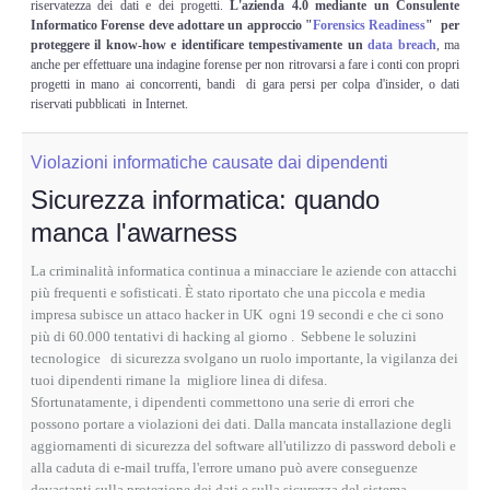
riservatezza dei dati e dei progetti.
L'azienda 4.0 mediante un Consulente
Informatico Forense deve adottare un approccio "
Forensics Readiness
" per
proteggere il know-how e identificare tempestivamente un
data breach
, ma
anche per effettuare una indagine forense per non ritrovarsi a fare i conti con propri
progetti in mano ai concorrenti, bandi di gara persi per colpa d'insider, o dati
riservati pubblicati in Internet.
Violazioni informatiche causate dai dipendenti
Sicurezza informatica: quando
manca l'awarness
La criminalità informatica continua a minacciare le aziende con attacchi
più frequenti e sofisticati. È stato riportato che una piccola e media
impresa subisce un attaco hacker in UK ogni 19 secondi e che ci sono
più di 60.000 tentativi di hacking al giorno .
Sebbene le soluzini
tecnologice di sicurezza svolgano un ruolo importante, la vigilanza dei
tuoi dipendenti rimane la migliore linea di difesa.
Sfortunatamente, i dipendenti commettono una serie di errori che
possono portare a violazioni dei dati. Dalla mancata installazione degli
aggiornamenti di sicurezza del software all'utilizzo di password deboli e
alla caduta di e-mail truffa, l'errore umano può avere conseguenze
devastanti sulla protezione dei dati e sulla sicurezza del sistema.