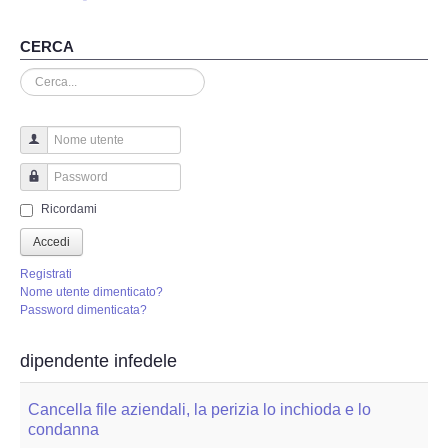
Perizia Truffa Banca e Online
CERCA
Perizia Dash Cam
Cerca...
Perizia software spia
Perizia Controllo lavoratori
Nome utente
Password
Perizia Chat WhatsApp,Telegram
Ricordami
Accedi
Perizia DVR
Registrati
Nome utente dimenticato?
Perizia IoT e IIoT
Password dimenticata?
Perizia Ransomware Malware
dipendente infedele
Perizia Incidente Stradale
Cancella file aziendali, la perizia lo inchioda e lo
condanna