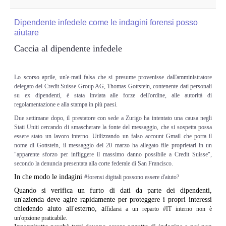
Copia/Acquisizione Forense Web
Dipendente infedele come le indagini forensi posso
Indagini persone scomparse
aiutare
Caccia al dipendente infedele
Remote Digital Forensics
Lo scorso aprile, un'e-mail falsa che si presume provenisse dall'amministratore
Acquisizione Forense remota
delegato del Credit Suisse Group AG, Thomas Gottstein, contenente dati personali
su ex dipendenti, è stata inviata alle forze dell'ordine, alle autorità di
Sblocco PIN Smartphone
regolamentazione e alla stampa in più paesi.
Due settimane dopo, il prestatore con sede a Zurigo ha intentato una causa negli
Stati Uniti cercando di smascherare la fonte del messaggio, che si sospetta possa
Recupero dati
essere stato un lavoro interno. Utilizzando un falso account Gmail che porta il
nome di Gottstein, il messaggio del 20 marzo ha allegato file proprietari in un
"apparente sforzo per infliggere il massimo danno possibile a Credit Suisse",
Prevenzione Frode
secondo la denuncia presentata alla corte federale di San Francisco.
In che modo le indagini
#forensi digitali possono essere d'aiuto?
CYBER SECURITY
Quando si verifica un furto di dati da parte dei dipendenti,
un'azienda deve agire rapidamente per proteggere i propri interessi
Security Management
chiedendo aiuto all'esterno, a
ffidarsi a un reparto
#IT interno non è
un'opzione praticabile.