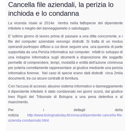
Perizia Data Breach
Cancella file aziendali, la perizia lo
inchioda e lo condanna
INDAGINI DIGITALI
La vicenda risale al 2014e rientra nella fattispecie del dipendente
infedele o meglio del danneggiameto o sabotaggio.
Digital Intelligence OSINT
E' lultimo giorno di lavoro prima di passare a una ditta concorrente, e i
file del computer aziendale venongo distrutti. Si tratta di un modus
Indagini su computer
operandi purtroppo diffuso a cui deve seguire una una querela di parte
supportata da una Perizia informatica sul computer. infatti lo sviluppo di
una indagine informatica sugli strumenti a disposizione dle soggetto
Indagini Smartphone,Tablet
permette di comprendere, tempi, modalità e entità dell'azione criminosa
per poterla correttamente rappresentare al giudice mediante una perizia
informatica forense. Nel caso di specie erano stati distrutti circa 2mila
Copia/Acquisizione Forense
documenti, tra cui alcuni contratti di fornitura.
Con l'accusa di accesso abusivo sistema informatico e danneggiamento
Bonifiche Digitali
il dipendente infedele è stato condannato nei giorni scorsi, dal giudice
Ines Rigoli del Tribunale di Bologna a una pena detentiva e al
risarcimento.
Forensics Readiness
Per i dettagli della
notizia
http://www.bolognatoday.it/cronaca/dipendente-cancella-file-
Incident Response
azienda-condannato.html