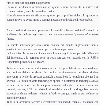
Adempimenti Ecommerce
furti di dati è da imputarsi ai dipendenti.
Dietro un incidente informatico non c'è quindi sempre l'azione di un hacker o di
criminali esterni, bensì la mano di un insider.
Tutela Copyright e Marchi
Normalmente le aziende affrontano questo tipo di problematiche solo quando un
evento nocivo ha avuto luogo e si rende necessario individuare il responsabile.
Auditing Aziendale
Alcuni produttori stanno proponendo soluzioni di "software predittivi", sistemi che
analizzano la condotta degli utenti di una rete aziendale e ne "prevedono" le mosse
Programma Azienda Sicura
future.
Se queste soluzioni possono essere adottate nel mondo anglosassone non è
altrettanto vere per lo scenario europeo e italiano in particolare.
Assistenza Legale
In Italia infatti la normativa vigente vieta il monitoraggio in tempo reale dell'attività
del lavoratore, e lo permette sono in pochi rari casi con accordo con le RSU e
INFO
l'Ispettorato provinciale del lavoro.
Tuttavia vi sono una serie di circostanze in cui è possibile attivare una readiness
alla gestione dei un incidente. Per gestire positivamente un incidente si deve
intervenire a livello di processi aziendali e usare bene la tecnologia che già è in
azienda. Dal punto di vista tecnoclogico spesso è sufficiente la tecnologia attuale
presente in ai attraverso la semplice raccolta sistematica di informazioni dai
firewall, i server, i NAS e i sistemi informativi aziendali. La riorganizzazione dei
processi in chiave rediness richiede un'audit e una gap analisys per definire un
piano di sviluppo.
Tutte le informazioni raccolte e cristallizzate con metodi forensi e analizzate con