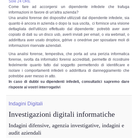
Sole 24 ORE
Come fare ad accorgersi un dipendente infedele che trafuga
informazioni in favore di un'altra azienda?
Una analisi forense dei dispositivi utilizzati dal dipendente infedele, sia
quanto è ancora in azienda o dopo la sua uscita, ci fornisce una visione
dettagliata dell'utilizzo effettuato dal dipendente: potrebb aver aver
copiato di dati su un disco usb, averli inviati per email, o via webmail, o
addirittura aver usato dropbox, gdrive o onedrive per sposatare moli di
informazioni riservate aziendali.
Una analisi forense, tempestiva, che porta ad una perizia informatica
forense, svolta da informatici forensi accreditati, permette di ricostruire
fedelmente quanto fatto dal soggetto permettendo di identificare e
isolare i comportamenti infedeli o addirittura di danneggiamento che
potrebbe aver messo in atto.
In caso di dubbi su dipendenti infedeli, consultatici sapremo dare
risposte ai vostri interrogativi
Indagini Digitali
Investigazioni digitali informatiche
Indagini difensive, agenzia investigative, indagini e
audit aziendali