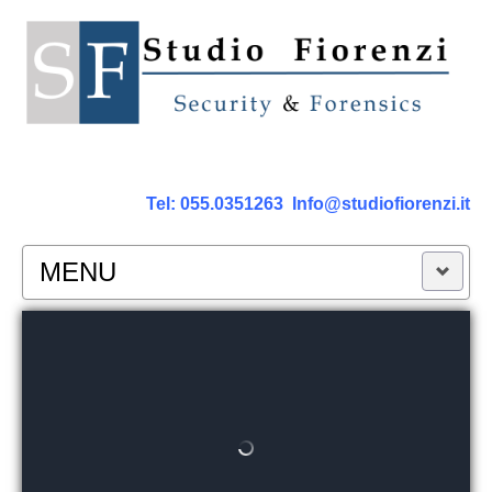
Tel:
055.0351263
Info@studiofiorenzi.it
MENU
PERIZIE
Perizia Computer
Perizia Smartphone Tablet,Cell.
Perizia Rete dati