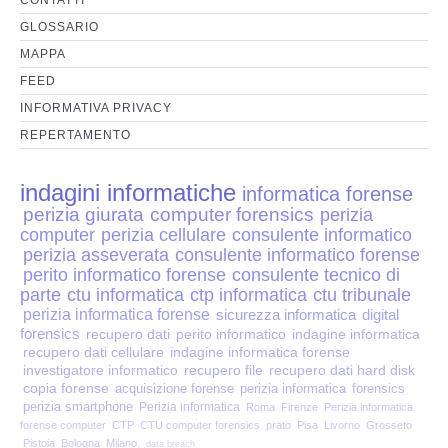
Perizia Disp. Elettronici
GLOSSARIO
Perizia Stalking
MAPPA
FEED
Perizia Cyber Bullismo
INFORMATIVA PRIVACY
REPERTAMENTO
Incarichi CTU e CTP
indagini informatiche
informatica forense
Perizia Centralini PBX e VOIP
perizia giurata
computer forensics
perizia
computer
perizia cellulare
consulente informatico
Perizia Estimo
perizia asseverata
consulente informatico forense
perito informatico forense
consulente tecnico di
parte
ctu informatica
ctp informatica
ctu tribunale
Perizia Documento informatico
perizia informatica forense
sicurezza informatica
digital
forensics
recupero dati
perito informatico
indagine informatica
Perizia Cloud
recupero dati cellulare
indagine informatica forense
investigatore informatico
recupero file
recupero dati hard disk
copia forense
acquisizione forense
perizia informatica
forensics
Perizia E-mail
perizia smartphone
Perizia informatica
Roma
Firenze
Perizia informatica
forense computer
CTP
CTU computer forensics
prato
Pisa
Livorno
Grosseto
Pistoia
Bologna
Milano.
data breach