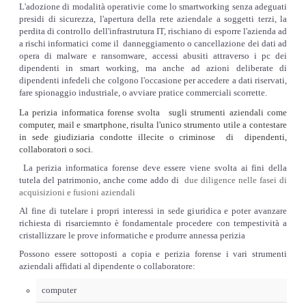
L'adozione di modalità operativie come lo smartworking senza adeguati
presidi di sicurezza, l'apertura della rete aziendale a soggetti terzi, la
perdita di controllo dell'infrastrutura IT, rischiano di esporre l'azienda ad
a rischi informatici come il danneggiamento o cancellazione dei dati ad
opera di malware e ransomware, accessi abusiti attraverso i pc dei
dipendenti in smart working, ma anche ad azioni deliberate di
dipendenti infedeli che colgono l'occasione per accedere a dati riservati,
fare spionaggio industriale, o avviare pratice commerciali scorrette.
La perizia informatica forense svolta
sugli strumenti aziendali come
computer, mail e smartphone, risulta l'unico strumento utile a contestare
in sede giudiziaria
condotte illecite o criminose di dipendenti,
collaboratori o soci.
La perizia informatica forense deve essere viene svolta ai fini della
tutela del patrimonio, anche come addo di
due diligence nelle fasei di
acquisizioni e fusioni aziendali
Al fine di tutelare i propri interessi in sede giuridica e poter avanzare
richiesta di risarciemnto è fondamentale procedere con tempestività a
cristallizzare le prove informatiche e produrre annessa perizia
Possono essere sottoposti a copia e perizia forense i vari strumenti
aziendali affidati al dipendente o collaboratore:
computer