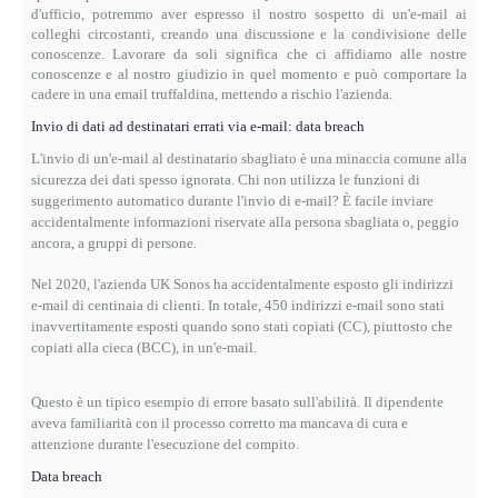
d'ufficio, potremmo aver espresso il nostro sospetto di un'e-mail ai
colleghi circostanti, creando una discussione e la condivisione delle
conoscenze.
Lavorare da soli significa che ci affidiamo alle nostre
conoscenze e al nostro giudizio in quel momento e può comportare la
cadere in una email truffaldina, mettendo a rischio l'azienda.
Invio di dati ad destinatari errati via e-mail: data breach
L'invio di un'e-mail al destinatario sbagliato è una minaccia comune alla
sicurezza dei dati spesso ignorata.
Chi non utilizza le funzioni di
suggerimento automatico durante l'invio di e-mail?
È facile inviare
accidentalmente informazioni riservate alla persona sbagliata o, peggio
ancora, a gruppi di persone.
Nel 2020, l'azienda UK Sonos ha accidentalmente esposto gli indirizzi
e-mail di centinaia di clienti.
In totale, 450 indirizzi e-mail sono stati
inavvertitamente esposti quando sono stati copiati (CC), piuttosto che
copiati alla cieca (BCC), in un'e-mail.
Questo è un tipico esempio di errore basato sull'abilità.
Il dipendente
aveva familiarità con il processo corretto ma mancava di cura e
attenzione durante l'esecuzione del compito.
Data breach