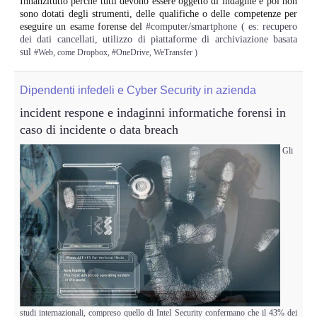
Innanzitutto perchè tutti devono essere oggetto di indagine e poi non
Risk Management
sono dotati degli strumenti, delle qualifiche o delle competenze per
eseguire un esame forense del
#computer/smartphone ( es: recupero
dei dati cancellati, utilizzo di piattaforme di archiviazione basata
Incident Handling & Response
sul
#Web, come Dropbox, #OneDrive, WeTransfer )
Log Management & SIEM
Dipendenti infedeli e Cyber Security in azienda
incident respone e indaginni informatiche forensi in
Vulnerability Assesment & Pen Test
caso di incidente o data breach
BC & DR
Gli
Data Breach
A & C
Privacy & GDPR
Resp. Amministrativa dlsg 231
studi internazionali, compreso quello di Intel Security confermano che il 43% dei