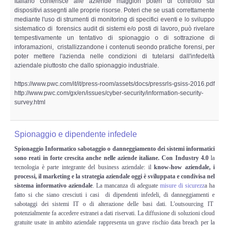
Italiano conferisce alle aziende maggiori poteri di controllo sui
dispositivi assegnti alle proprie risorse. Poteri che se usati correttamente
mediante l'uso di strumenti di monitoring di specifici eventi e lo sviluppo
sistematico di forensics audit di sistemi e/o posti di lavoro, può rivelare
tempestivamente un tentativo di spionaggio o di sottrazione di
inforamazioni, cristallizzandone i contenuti seondo pratiche forensi, per
poter mettere l'azienda nelle condizioni di tutelarsi dall'infedeltà
aziendale piuttosto che dallo spionaggio industriale.
https://www.pwc.com/it/it/press-room/assets/docs/pressrls-gsiss-2016.pdf
http://www.pwc.com/gx/en/issues/cyber-security/information-security-
survey.html
Spionaggio e dipendente infedele
Spionaggio Informatico sabotaggio o danneggiamento dei sistemi informatici
sono reati in forte crescita anche nelle aziende italiane. Con Industry 4.0
la
tecnologia è parte integrante del business aziendale: il
know-how aziendale, i
processi, il marketing e la strategia aziendale oggi è sviluppata e condivisa nel
sistema informativo aziendale
. La mancanza di adeguate
misure di sicurezz
a ha
fatto si che siano cresciuti i casi di dipendenti infedeli, di danneggiamenti e
sabotaggi dei sistemi IT o di alterazione delle basi dati. L'outsourcing IT
potenzialmente fa accedere estranei a dati riservati. La diffusione di soluzioni cloud
gratuite usate in ambito aziendale rappresenta un grave rischio data breach per la