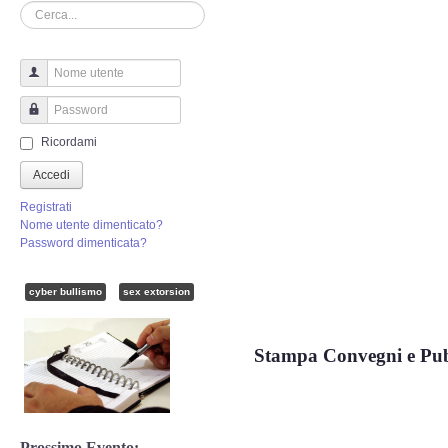
Perizia Truffa Banca e Online
Cerca...
Perizia Dash Cam
Nome utente
Perizia software spia
Password
Ricordami
Perizia Controllo lavoratori
Accedi
Perizia Chat WhatsApp,Telegram
Registrati
Nome utente dimenticato?
Password dimenticata?
Perizia DVR
cyber bullismo
sex extorsion
Perizia IoT e IIoT
Perizia Ransomware Malware
Stampa Convegni e Pub
Perizia Incidente Stradale
Prossimo Evento: