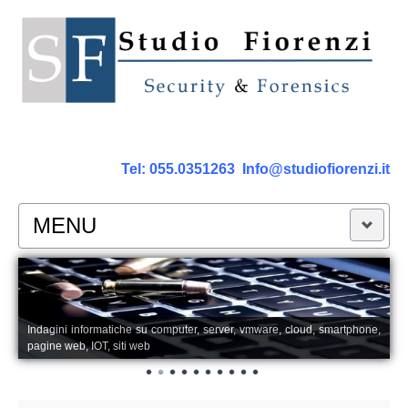
Tel:
055.0351263
Info@studiofiorenzi.it
MENU
PERIZIE
Perizia Computer
Indagini informatiche su computer, server, vmware, cloud, smartphone,
pagine web, IOT, siti web
Perizia Smartphone Tablet,Cell.
Perizia Rete dati