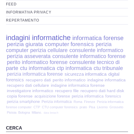
Perizia Disp. Elettronici
FEED
INFORMATIVA PRIVACY
Perizia Stalking
REPERTAMENTO
Perizia Cyber Bullismo
indagini informatiche
informatica forense
perizia giurata
computer forensics
perizia
Incarichi CTU e CTP
computer
perizia cellulare
consulente informatico
perizia asseverata
consulente informatico forense
Perizia Centralini PBX e VOIP
perito informatico forense
consulente tecnico di
parte
ctu informatica
ctp informatica
ctu tribunale
perizia informatica forense
sicurezza informatica
digital
Perizia Estimo
forensics
recupero dati
perito informatico
indagine informatica
recupero dati cellulare
indagine informatica forense
Perizia Documento informatico
investigatore informatico
recupero file
recupero dati hard disk
copia forense
acquisizione forense
perizia informatica
forensics
perizia smartphone
Perizia informatica
Roma
Firenze
Perizia informatica
Perizia Cloud
forense computer
CTP
CTU computer forensics
prato
Pisa
Livorno
Grosseto
Pistoia
Bologna
Milano.
data breach
Perizia E-mail
CERCA