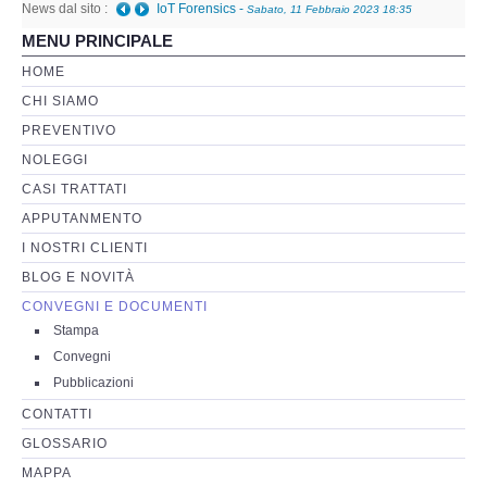
News dal sito :
IoT Forensics
-
Sabato, 11 Febbraio 2023 18:35
MENU PRINCIPALE
Perizia Basi di Dati
HOME
CHI SIAMO
Perizia Immagini e Video
PREVENTIVO
NOLEGGI
Perzia su Software/Programmi
CASI TRATTATI
Perizia Fonica e Trascrizioni
APPUTANMENTO
I NOSTRI CLIENTI
Perizia su Social Network
BLOG E NOVITÀ
CONVEGNI E DOCUMENTI
Perizia Web Reputation
Stampa
Convegni
Perizia Host e Mainframe
Pubblicazioni
CONTATTI
Perizia Contratti ICT
GLOSSARIO
MAPPA