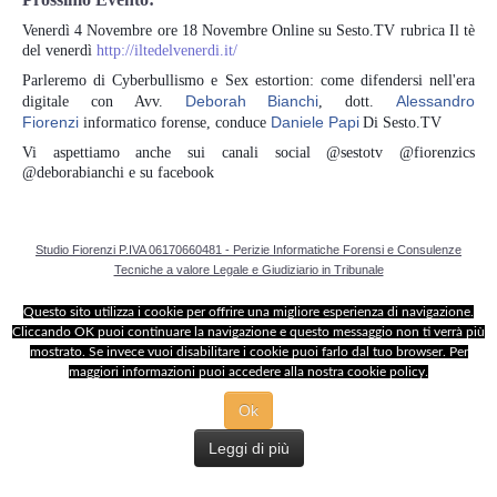
Perizia Data Breach
Venerdì 4 Novembre ore 18 Novembre Online su Sesto.TV rubrica Il tè
del venerdì
http://iltedelvenerdi.it/
INDAGINI DIGITALI
Parleremo di Cyberbullismo e Sex estortion: come difendersi nell'era
Deborah Bianchi
Alessandro
digitale con Avv.
, dott.
Digital Intelligence OSINT
Fiorenzi
Daniele Papi
informatico forense, conduce
Di Sesto.TV
Vi aspettiamo anche sui canali social @sestotv @fiorenzics
Indagini su computer
@deborabianchi e su facebook
Indagini Smartphone,Tablet
Studio Fiorenzi P.IVA 06170660481 - Perizie Informatiche Forensi e Consulenze
Tecniche a valore Legale e Giudiziario in Tribunale
Copia/Acquisizione Forense
Questo sito utilizza i cookie per offrire una migliore esperienza di navigazione.
Cliccando OK puoi continuare la navigazione e questo messaggio non ti verrà più
Bonifiche Digitali
mostrato. Se invece vuoi disabilitare i cookie puoi farlo dal tuo browser. Per
maggiori informazioni puoi accedere alla nostra cookie policy.
Forensics Readiness
Ok
Leggi di più
Incident Response