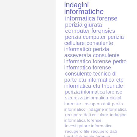
indagini
informatiche
informatica forense
perizia giurata
computer forensics
perizia computer
perizia
cellulare
consulente
informatico
perizia
asseverata
consulente
informatico forense
perito
informatico forense
consulente tecnico di
parte
ctu informatica
ctp
informatica
ctu tribunale
perizia informatica forense
sicurezza informatica
digital
forensics
recupero dati
perito
informatico
indagine informatica
recupero dati cellulare
indagine
informatica forense
investigatore informatico
recupero file
recupero dati
hard disk
copia forense