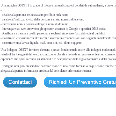
Una indagine OSINT è in grado di rilevare molteplici aspetti dei dati da cui partiamo, a titolo 
-
- risalire alla persona associata a un profilo o nick name
- risalire all'indirizzo civico della persona e al suo numero di telefono
- Individuare nomi e società collegati a nomi di dominio.
- Investigare siti web attraverso gli operatori avanzati di Google e specifici DNS tools;
- Analizzare e tracciare profili personali e societari attraverso l'uso dei registri pubblici
- ricostruire le relazioni con altri utenti e scoprire interconnessioni con soggetti inizialmente est
- ricostruire tutta la vita digitale, mail, post, siti, etc.. di un soggetto
Una Indagine OSINT fornisce elementi spesso fondamentali anche alle indagini tradizionali a
relazioni fra i soggetti del web, a condizione che sia svolta da un professionista, un consulen
esperienza che operi secondo gli standard e le best practice della digital forensics e della pratica
L'indagine non può prescindere dall'esecuzione di una copia forense o acquisizione forense de
allegata alla perizia informatica prodotta dal consulente informatico forense.