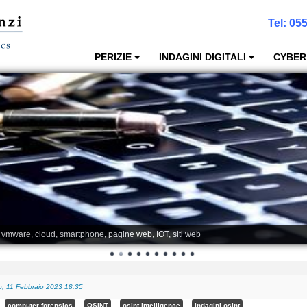
Tel:
055
PERIZIE
INDAGINI DIGITALI
CYBER
, vmware, cloud, smartphone, pagine web, IOT, siti web
, 11 Febbraio 2023 18:35
computer forensics
OSINT
osint intelligence
indagini osint