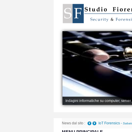
Indagini informatiche su computer, server
News dal sito :
IoT Forensics
-
Sabato
MENU PRINCIPALE