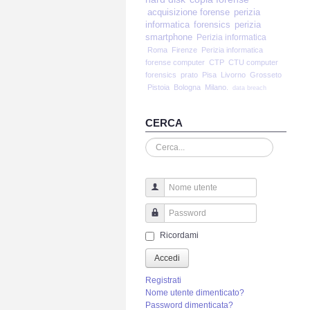
acquisizione forense
perizia
informatica
forensics
perizia
smartphone
Perizia informatica
Roma
Firenze
Perizia informatica
forense computer
CTP
CTU computer
forensics
prato
Pisa
Livorno
Grosseto
Pistoia
Bologna
Milano.
data breach
CERCA
Cerca...
Nome utente
Password
Ricordami
Accedi
Registrati
Nome utente dimenticato?
Password dimenticata?