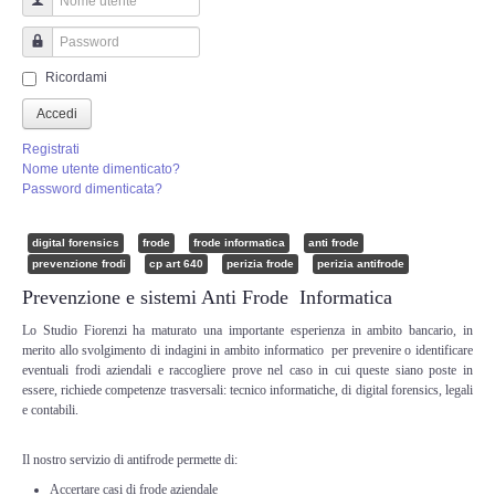
Perizia Truffa Banca e Online
Nome utente
Perizia Dash Cam
Password
Ricordami
Perizia software spia
Accedi
Registrati
Perizia Controllo lavoratori
Nome utente dimenticato?
Password dimenticata?
Perizia Chat WhatsApp,Telegram
digital forensics
frode
frode informatica
anti frode
prevenzione frodi
cp art 640
perizia frode
perizia antifrode
Perizia DVR
Prevenzione e sistemi Anti Frode Informatica
Lo Studio Fiorenzi ha maturato una importante esperienza in ambito bancario, in
Perizia IoT e IIoT
merito allo svolgimento di indagini in ambito informatico per prevenire o identificare
eventuali frodi aziendali e raccogliere prove nel caso in cui queste siano poste in
Perizia Ransomware Malware
essere, richiede competenze trasversali: tecnico informatiche, di digital forensics, legali
e contabili.
Perizia Incidente Stradale
Il nostro servizio di antifrode permette di:
Accertare casi di frode aziendale