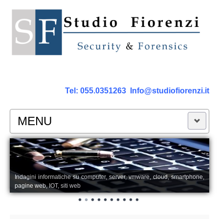
Tel:
055.0351263
Info@studiofiorenzi.it
MENU
PERIZIE
Perizia Computer
Indagini informatiche su computer, server, vmware, cloud, smartphone,
pagine web, IOT, siti web
Perizia Smartphone Tablet,Cell.
Perizia Rete dati