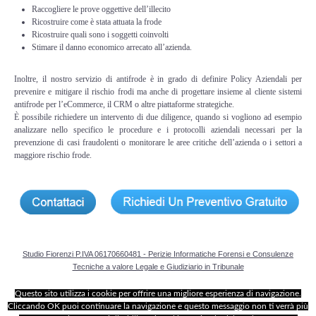
Perizia Data Breach
Raccogliere le prove oggettive dell’illecito
Ricostruire come è stata attuata la frode
Ricostruire quali sono i soggetti coinvolti
INDAGINI DIGITALI
Stimare il danno economico arrecato all’azienda.
Digital Intelligence OSINT
Inoltre, il nostro servizio di antifrode è in grado di definire Policy Aziendali per
prevenire e mitigare il rischio frodi ma anche di progettare insieme al cliente sistemi
antifrode per l’eCommerce, il CRM o altre piattaforme strategiche.
Indagini su computer
È possibile richiedere un intervento di due diligence, quando si vogliono ad esempio
analizzare nello specifico le procedure e i protocolli aziendali necessari per la
prevenzione di casi fraudolenti o monitorare le aree critiche dell’azienda o i settori a
Indagini Smartphone,Tablet
maggiore rischio frode.
Copia/Acquisizione Forense
Bonifiche Digitali
Forensics Readiness
Studio Fiorenzi P.IVA 06170660481 - Perizie Informatiche Forensi e Consulenze
Tecniche a valore Legale e Giudiziario in Tribunale
Incident Response
Questo sito utilizza i cookie per offrire una migliore esperienza di navigazione.
Cliccando OK puoi continuare la navigazione e questo messaggio non ti verrà più