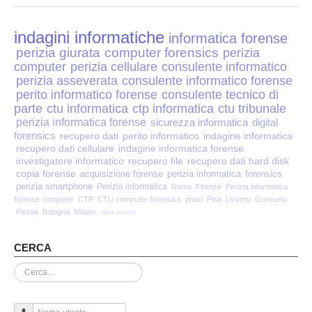
Perizia Disp. Elettronici
indagini informatiche
Perizia Stalking
informatica forense
perizia giurata
computer forensics
perizia
computer
perizia cellulare
consulente informatico
Perizia Cyber Bullismo
perizia asseverata
consulente informatico forense
perito informatico forense
consulente tecnico di
Incarichi CTU e CTP
parte
ctu informatica
ctp informatica
ctu tribunale
perizia informatica forense
sicurezza informatica
digital
forensics
recupero dati
perito informatico
indagine informatica
Perizia Centralini PBX e VOIP
recupero dati cellulare
indagine informatica forense
investigatore informatico
recupero file
recupero dati hard disk
copia forense
Perizia Estimo
acquisizione forense
perizia informatica
forensics
perizia smartphone
Perizia informatica
Roma
Firenze
Perizia informatica
forense computer
CTP
CTU computer forensics
prato
Pisa
Livorno
Grosseto
Perizia Documento informatico
Pistoia
Bologna
Milano.
data breach
Perizia Cloud
CERCA
Cerca...
Perizia E-mail