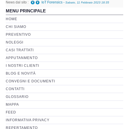
News dal sito :
IoT Forensics
-
Sabato, 11 Febbraio 2023 18:35
MENU PRINCIPALE
Perizia Basi di Dati
HOME
CHI SIAMO
Perizia Immagini e Video
PREVENTIVO
NOLEGGI
Perzia su Software/Programmi
CASI TRATTATI
Perizia Fonica e Trascrizioni
APPUTANMENTO
I NOSTRI CLIENTI
Perizia su Social Network
BLOG E NOVITÀ
CONVEGNI E DOCUMENTI
Perizia Web Reputation
CONTATTI
GLOSSARIO
Perizia Host e Mainframe
MAPPA
FEED
Perizia Contratti ICT
INFORMATIVA PRIVACY
REPERTAMENTO