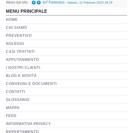
News dal sito :
IoT Forensics
-
Sabato, 11 Febbraio 2023 18:35
MENU PRINCIPALE
Perizia Basi di Dati
HOME
CHI SIAMO
Perizia Immagini e Video
PREVENTIVO
NOLEGGI
Perzia su Software/Programmi
CASI TRATTATI
Perizia Fonica e Trascrizioni
APPUTANMENTO
I NOSTRI CLIENTI
Perizia su Social Network
BLOG E NOVITÀ
CONVEGNI E DOCUMENTI
Perizia Web Reputation
CONTATTI
GLOSSARIO
Perizia Host e Mainframe
MAPPA
FEED
Perizia Contratti ICT
INFORMATIVA PRIVACY
REPERTAMENTO