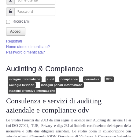
Perizia Truffa Banca e Online
Nome utente
Perizia Dash Cam
Password
Ricordami
Perizia software spia
Accedi
Registrati
Perizia Controllo lavoratori
Nome utente dimenticato?
Password dimenticata?
Perizia Chat WhatsApp,Telegram
Audinting & Compliance
Perizia DVR
indagini informatiche
audit
compliance
normativa
ODV
Collegio Revisori
indagini penali informatiche
indagini difensive informatiche
Perizia IoT e IIoT
Consulenza e servizi di auditing
Perizia Ransomware Malware
aziendale e compliance odv
Lo Studio Fiorenzi dal 2003 da anni segue le aziende nell' Auditing dei sistemi IT ai
Perizia Incidente Stradale
fini ISO 27001, TUB, Privacy e dlgs 231 ai fini della certificazione del rispetto della
normativa e della due diligence aziendale. Lo studio opera in collaborazione con
aziende ed enti affiancando l'ODV, Organismo di Vigilanza, la Governance Aziendale