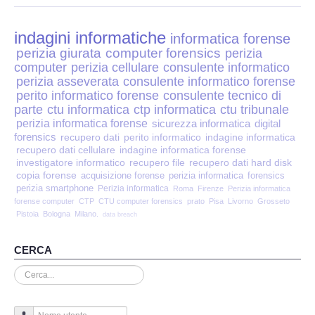
Perizia Disp. Elettronici
indagini informatiche
Perizia Stalking
informatica forense
perizia giurata
computer forensics
perizia
computer
perizia cellulare
consulente informatico
Perizia Cyber Bullismo
perizia asseverata
consulente informatico forense
perito informatico forense
consulente tecnico di
Incarichi CTU e CTP
parte
ctu informatica
ctp informatica
ctu tribunale
perizia informatica forense
sicurezza informatica
digital
forensics
recupero dati
perito informatico
indagine informatica
Perizia Centralini PBX e VOIP
recupero dati cellulare
indagine informatica forense
investigatore informatico
recupero file
recupero dati hard disk
copia forense
Perizia Estimo
acquisizione forense
perizia informatica
forensics
perizia smartphone
Perizia informatica
Roma
Firenze
Perizia informatica
forense computer
CTP
CTU computer forensics
prato
Pisa
Livorno
Grosseto
Perizia Documento informatico
Pistoia
Bologna
Milano.
data breach
Perizia Cloud
CERCA
Cerca...
Perizia E-mail