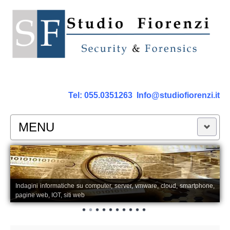
Tel:
055.0351263
Info@studiofiorenzi.it
MENU
PERIZIE
Perizia Computer
Indagini informatiche su computer, server, vmware, cloud, smartphone,
pagine web, IOT, siti web
Perizia Smartphone Tablet,Cell.
Perizia Rete dati