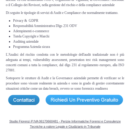
Perizia Data Breach
o il Collegio dei Revisori, nella gestione del rischio e della compliance aziendale
Di seguito le tipologie di servizi di Audit e Compliance che normalmente trattiamo.
INDAGINI DIGITALI
Privacy & GDPR
Responsabilità Amministrativa Dlgs 231 ODV
Digital Intelligence OSINT
Adempimenti e-commerce
Tutela Copyright e Marchi
Auditing aziendale
Indagini su computer
Programma Azienda sicura
L'Analisi del rischio condotta con le metodologie dell'audit tradizionale non è più
Indagini Smartphone,Tablet
adeguata ai tempi, vulnerability assessment, penetration test risk management sono
concetti comuni a tutta la compliance, dal dlgs 231 al regolamento europeo, alla ISO
27001.
Copia/Acquisizione Forense
Sottoporre le strutture di Audit e la Governance aziendale permette di verificare se le
procedure sono vissute realmente in azienda e sono in grado di gestire correttamente
Bonifiche Digitali
situazioni critiche come un data breach, ovvero se sono forensics readiness
Forensics Readiness
Incident Response
Studio Fiorenzi P.IVA 06170660481 - Perizie Informatiche Forensi e Consulenze
Tecniche a valore Legale e Giudiziario in Tribunale