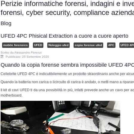
Perizie informatiche forensi, indagini e inv
forensi, cyber security, compliance azie
Blog
UFED 4PC Phisical Extraction a cuore a cuore aperto
mobile forensics
UFED
Noleggio ufed
copia forense ufed
4PC
UFED 4P
Scritto da
Alessandro Fiorenzi
Pubblicato: 25 Settembre 2020
Quando la copia forense sembra impossibile UFED 4PC
Cellebrite UFED 4PC è indicutibilemente un prodotto straordinario anche per alcune 
Quando la batteria non carica o ilcircuito di carica è andato, o metti mano a riparar
Il kit di cavi UFED ti da una possibilità in più, infatti prevede anche un cavo per 
motherboard.