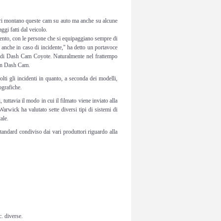
ari montano queste cam su auto ma anche su alcune
ggi fatti dal veicolo.
nto, con le persone che si equipaggiano sempre di
a anche in caso di incidente," ha detto un portavoce
 di
Dash Cam
Coyote. Naturalmente nel frattempo
on
Dash Cam
.
ti gli incidenti in quanto, a seconda dei modelli,
ografiche.
 tuttavia il modo in cui il filmato viene inviato alla
arwick ha valutato sette diversi tipi di sistemi di
ale.
tandard condiviso dai vari produttori riguardo alla
c. diverse.