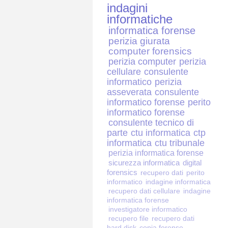
indagini
informatiche
informatica forense
perizia giurata
computer forensics
perizia computer
perizia
cellulare
consulente
informatico
perizia
asseverata
consulente
informatico forense
perito
informatico forense
consulente tecnico di
parte
ctu informatica
ctp
informatica
ctu tribunale
perizia informatica forense
sicurezza informatica
digital
forensics
recupero dati
perito
informatico
indagine informatica
recupero dati cellulare
indagine
informatica forense
investigatore informatico
recupero file
recupero dati
hard disk
copia forense