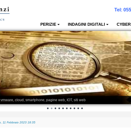
Tel:
055
PERIZIE
INDAGINI DIGITALI
CYBER
, vmware, cloud, smartphone, pagine web, IOT, siti web
posso recuperare i dati anche a fini giudiziari?
-
Giovedì, 05 Gennaio 2023 01:08