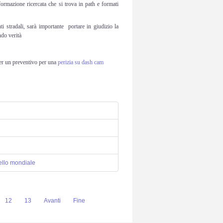
formazione ricercata che si trova in path e formati
 stradali, sarà importante portare in giudizio la
ndo verità
per un preventivo per una
perizia su dash cam
vello mondiale
12
13
Avanti
Fine