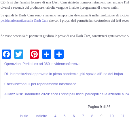
Ciò fa si che l'analisi forense di una
Dash Cam
richieda numerosi strumenti per estrarre l'in
diversi a seconda del produttore. talvolta vengono in aiuto i programmi di viewer nativi.
Se quindi le Dash Cam sono e saranno sempre più determinanti nella risoluzione di incidenti
perizia informatica sulla Dash Cam
che con i propri dati permetta la ricostruzione dei fatti seco
Se avete necessità di portare in giudizio le prove di una Dash Cam, contattateci gratuitamente 
Facebook
Twitter
Pinterest
Share
Share
Operazioni Peritali ex art 360 in videoconferenza
DL Intercettazioni approvato in piena pandemia, più spazio all'uso del trojan
Checklist/moduli per repertamento informatico
Allianz Risk Barometer 2020: ecco i principali rischi percepiti dalle aziende a li
Pagina 9 di 86
Inizio
Indietro
4
5
6
7
8
9
10
11