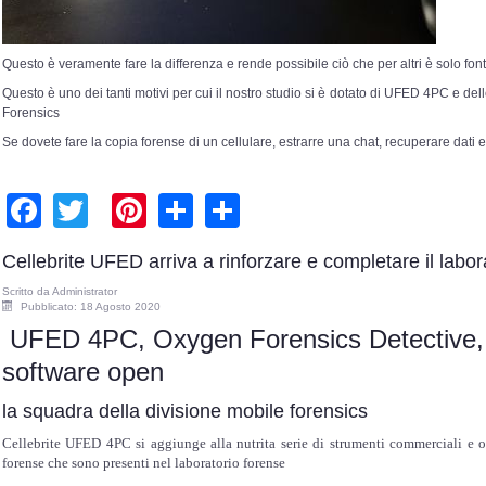
Questo è veramente fare la differenza e rende possibile ciò che per altri è solo fo
Questo è uno dei tanti motivi per cui il nostro studio si è dotato di UFED 4PC e del
Forensics
Se dovete fare la copia forense di un cellulare, estrarre una chat, recuperare dati e
Facebook
Twitter
Pinterest
Share
Share
Cellebrite UFED arriva a rinforzare e completare il labor
Scritto da
Administrator
Pubblicato: 18 Agosto 2020
UFED 4PC, Oxygen Forensics Detective,
software open
la squadra della divisione mobile forensics
Cellebrite UFED 4PC si aggiunge alla nutrita serie di strumenti commerciali e op
forense che sono presenti nel laboratorio forense