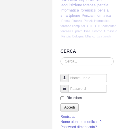
acquisizione forense
perizia
informatica
forensics
perizia
smartphone
Perizia informatica
Roma
Firenze
Perizia informatica
forense computer
CTP
CTU computer
forensics
prato
Pisa
Livorno
Grosseto
Pistoia
Bologna
Milano.
data breach
CERCA
Cerca...
Nome utente
Password
Ricordami
Accedi
Registrati
Nome utente dimenticato?
Password dimenticata?