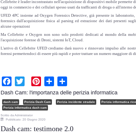
Cellebrite è leader incontrastato nell'acquisizione di dispositivi mobile permette d
oggi in commercio e dei cellulari spesso usati da trafficanti di droga o all'interno d
UFED 4PC insieme ad Oxygen Forensics Detective, già presente in laboratorio, 
forensics dall'acquisizione fisica al parsing ed estrazione dei dati presenti su
alcune operazioni
Ma Cellebrite e Oxygen non sono solo prodotti dedicati al mondo della mobi
l'acquisizione forense di Droni, sistemi IoT, Cloud.
L'arrivo di Cellebrite UFED crediamo darà nuovo e rinnovato impulso alle nostre 
forensi permettendoci di essere più rapidi e poter trattare un numero maggiore di d
Facebook
Twitter
Pinterest
Share
Share
Dash Cam: l'importanza delle perizia informatica
dash cam
Perizia Dash Cam
Perizia incidente stradale
Perizia informatica ric
Perizia informatica dash cam
Scritto da
Administrator
Pubblicato: 20 Giugno 2020
Dash cam: testimone 2.0