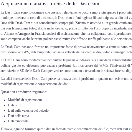
Acquisizione e analisi forense delle Dash cam
Le
Dash Cam
sono fotocamere che costano relativamente poco, sempre più spesso i propriet
modo per tutelarsi in caso di incidente, la Dash cam infatti registra filmati e riprese audio dei via
l'uso delle Dash Cam si sta consolidando sempre più."Stiamo assistendo a un grande cambiame
più con le macchine fotografiche nelle loro auto, prima di tutto per l'uso dopo gli incidenti, m
di Allianz e Amaguiz in Francia società di assicurazioni, che ha collaborato con il produttore
sono comparse anche le prime polizze assicurative che offrono tariffe più basse alle persone c
Le
Dash Cam
possono fornire un importante fonte di prova relativamente a come si sono svol
forniscono dati GPS, dati temporali, dati sulla velocità del veicolo, audio, video e immagini fot
Le
Dash Cam
sono fondamentali per aiutare la polizia a indagare sugli incidenti automobilistici,
polizia, gestito ed elaborato può causare problemi. Un ricercatore del WMG, l'Università di W
archiviazione SD delle
Dash Cam
per vedere come aiutano e ostacolano la scienza forense digit
L'analisi forense delle
Dash Cam
presenta tuttavia alcuni problemi in quanto non esiste uno s
modalità di registrazione e conservazione dei dati .
Quasi tutti i produttori registrano:
Modalità di registrazione
Dati GPS
Dati sulla velocità del veicolo
Dati della targa
Dati temporali
Tuttavia, ognuno fornisce questi dati in formati, path e denominazione dei file, meta dati exif et