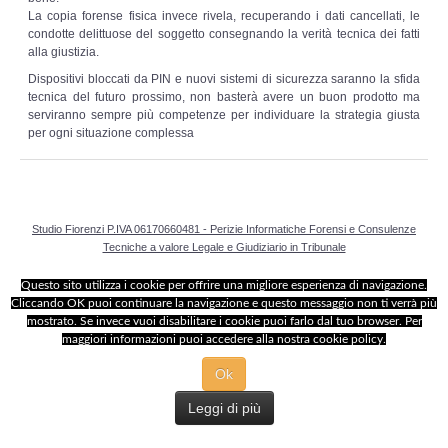
Adempimenti Ecommerce
La copia forense fisica invece rivela, recuperando i dati cancellati, le
condotte delittuose del soggetto consegnando la verità tecnica dei fatti
alla giustizia.
Tutela Copyright e Marchi
Dispositivi bloccati da PIN e nuovi sistemi di sicurezza saranno la sfida
tecnica del futuro prossimo, non basterà avere un buon prodotto ma
Auditing Aziendale
serviranno sempre più competenze per individuare la strategia giusta
per ogni situazione complessa
Programma Azienda Sicura
Assistenza Legale
Studio Fiorenzi P.IVA 06170660481 - Perizie Informatiche Forensi e Consulenze
Tecniche a valore Legale e Giudiziario in Tribunale
INFO
Questo sito utilizza i cookie per offrire una migliore esperienza di navigazione.
Cliccando OK puoi continuare la navigazione e questo messaggio non ti verrà più
mostrato. Se invece vuoi disabilitare i cookie puoi farlo dal tuo browser. Per
maggiori informazioni puoi accedere alla nostra cookie policy.
Ok
Leggi di più