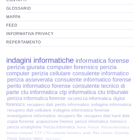
Perizia Disp. Elettronici
GLOSSARIO
Perizia Stalking
MAPPA
FEED
Perizia Cyber Bullismo
INFORMATIVA PRIVACY
REPERTAMENTO
Incarichi CTU e CTP
indagini informatiche
informatica forense
Perizia Centralini PBX e VOIP
perizia giurata
computer forensics
perizia
computer
perizia cellulare
consulente informatico
Perizia Estimo
perizia asseverata
consulente informatico forense
perito informatico forense
consulente tecnico di
parte
ctu informatica
ctp informatica
ctu tribunale
Perizia Documento informatico
perizia informatica forense
sicurezza informatica
digital
forensics
recupero dati
perito informatico
indagine informatica
Perizia Cloud
recupero dati cellulare
indagine informatica forense
investigatore informatico
recupero file
recupero dati hard disk
copia forense
acquisizione forense
perizia informatica
forensics
Perizia E-mail
perizia smartphone
Perizia informatica
Roma
Firenze
Perizia informatica
forense computer
CTP
CTU computer forensics
prato
Pisa
Livorno
Grosseto
Pistoia
Bologna
Milano.
data breach