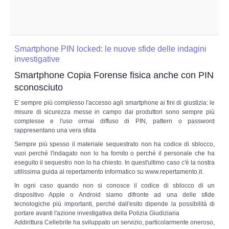
Copia/Acquisizione Forense Web
Indagini persone scomparse
Smartphone PIN locked: le nuove sfide delle indagini
Remote Digital Forensics
investigative
Smartphone Copia Forense fisica anche con PIN
Acquisizione Forense remota
sconosciuto
E' sempre più complesso l'accesso agli smartphone ai fini di giustizia: le
Sblocco PIN Smartphone
misure di sicurezza messe in campo dai produttori sono sempre più
complesse e l'uso ormai diffuso di PIN, pattern o password
rappresentano una vera sfida
Recupero dati
Sempre più spesso il materiale sequestrato non ha codice di sblocco,
vuoi perché l'indagato non lo ha fornito o perché il personale che ha
Prevenzione Frode
eseguito il sequestro non lo ha chiesto. In quest'ultimo caso c'è la nostra
utilissima guida al repertamento informatico su www.repertamento.it.
CYBER SECURITY
In ogni caso quando non si conosce il codice di sblocco di un
dispositivo Apple o Android siamo difronte ad una delle sfide
tecnologiche più importanti, perché dall'esito dipende la possibilità di
Security Management
portare avanti l'azione investigativa della Polizia Giudiziaria
Addirittura Cellebrite ha sviluppato un servizio, particolarmente oneroso,