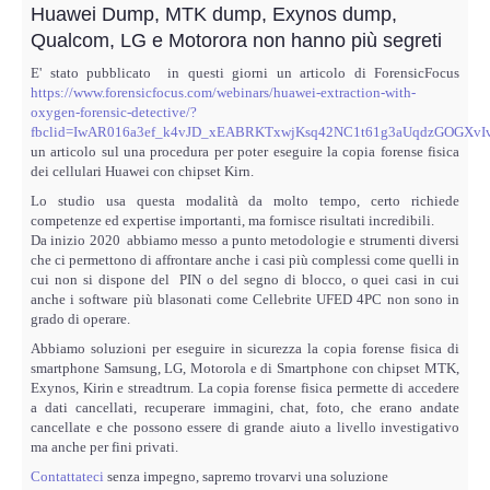
Perizia Data Breach
Huawei Dump, MTK dump, Exynos dump,
Qualcom, LG e Motorora non hanno più segreti
INDAGINI DIGITALI
E' stato pubblicato in questi giorni un articolo di ForensicFocus
https://www.forensicfocus.com/webinars/huawei-extraction-with-
oxygen-forensic-detective/?
Digital Intelligence OSINT
fbclid=IwAR016a3ef_k4vJD_xEABRKTxwjKsq42NC1t61g3aUqdzGOGXv
un articolo sul una procedura per poter eseguire la copia forense fisica
Indagini su computer
dei cellulari Huawei con chipset Kirn.
Lo studio usa questa modalità da molto tempo, certo richiede
competenze ed expertise importanti, ma fornisce risultati incredibili.
Indagini Smartphone,Tablet
Da inizio 2020 abbiamo messo a punto metodologie e strumenti diversi
che ci permettono di affrontare anche i casi più complessi come quelli in
Copia/Acquisizione Forense
cui non si dispone del PIN o del segno di blocco, o quei casi in cui
anche i software più blasonati come Cellebrite UFED 4PC non sono in
grado di operare.
Bonifiche Digitali
Abbiamo soluzioni per eseguire in sicurezza la copia forense fisica di
smartphone Samsung, LG, Motorola e di Smartphone con chipset MTK,
Exynos, Kirin e streadtrum. La copia forense fisica permette di accedere
Forensics Readiness
a dati cancellati, recuperare immagini, chat, foto, che erano andate
cancellate e che possono essere di grande aiuto a livello investigativo
Incident Response
ma anche per fini privati.
Contattateci
senza impegno, sapremo trovarvi una soluzione