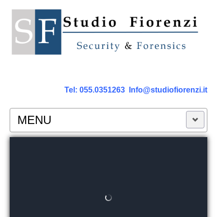
Tel:
055.0351263
Info@studiofiorenzi.it
MENU
PERIZIE
Perizia Computer
Perizia Smartphone Tablet,Cell.
Perizia Rete dati