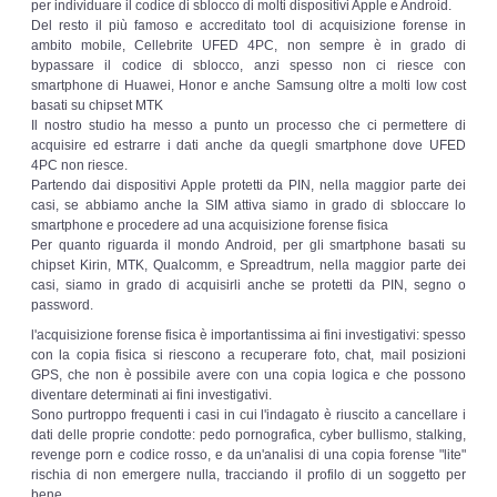
per individuare il codice di sblocco di molti dispositivi Apple e Android.
Risk Management
Del resto il più famoso e accreditato tool di acquisizione forense in
ambito mobile, Cellebrite UFED 4PC, non sempre è in grado di
bypassare il codice di sblocco, anzi spesso non ci riesce con
Incident Handling & Response
smartphone di Huawei, Honor e anche Samsung oltre a molti low cost
basati su chipset MTK
Log Management & SIEM
Il nostro studio ha messo a punto un processo che ci permettere di
acquisire ed estrarre i dati anche da quegli smartphone dove UFED
4PC non riesce.
Vulnerability Assesment & Pen Test
Partendo dai dispositivi Apple protetti da PIN, nella maggior parte dei
casi, se abbiamo anche la SIM attiva siamo in grado di sbloccare lo
smartphone e procedere ad una acquisizione forense fisica
BC & DR
Per quanto riguarda il mondo Android, per gli smartphone basati su
chipset Kirin, MTK, Qualcomm, e Spreadtrum, nella maggior parte dei
casi, siamo in grado di acquisirli anche se protetti da PIN, segno o
Data Breach
password.
l'acquisizione forense fisica è importantissima ai fini investigativi: spesso
A & C
con la copia fisica si riescono a recuperare foto, chat, mail posizioni
GPS, che non è possibile avere con una copia logica e che possono
diventare determinati ai fini investigativi.
Privacy & GDPR
Sono purtroppo frequenti i casi in cui l'indagato è riuscito a cancellare i
dati delle proprie condotte: pedo pornografica, cyber bullismo, stalking,
revenge porn e codice rosso, e da un'analisi di una copia forense "lite"
Resp. Amministrativa dlsg 231
rischia di non emergere nulla, tracciando il profilo di un soggetto per
bene.