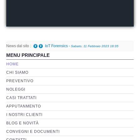
Perizia Basi di Dati
Perizia Immagini e Video
News dal sito :
Perzia su Software/Programmi
IoT Forensics
-
Sabato, 11 Febbraio 2023 18:35
MENU PRINCIPALE
Perizia Fonica e Trascrizioni
HOME
CHI SIAMO
Perizia su Social Network
PREVENTIVO
NOLEGGI
Perizia Web Reputation
CASI TRATTATI
APPUTANMENTO
Perizia Host e Mainframe
I NOSTRI CLIENTI
BLOG E NOVITÀ
Perizia Contratti ICT
CONVEGNI E DOCUMENTI
CONTATTI