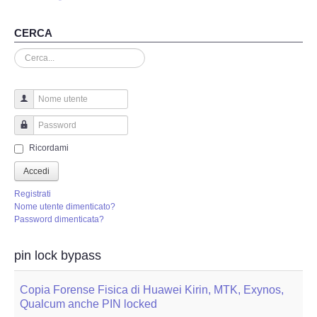
Perizia Truffa Banca e Online
CERCA
Perizia Dash Cam
Cerca...
Perizia software spia
Perizia Controllo lavoratori
Nome utente
Password
Perizia Chat WhatsApp,Telegram
Ricordami
Accedi
Perizia DVR
Registrati
Nome utente dimenticato?
Perizia IoT e IIoT
Password dimenticata?
Perizia Ransomware Malware
pin lock bypass
Perizia Incidente Stradale
Copia Forense Fisica di Huawei Kirin, MTK, Exynos,
Qualcum anche PIN locked