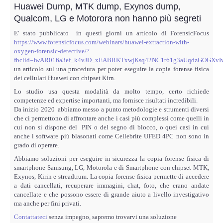
Perizia Data Breach
Huawei Dump, MTK dump, Exynos dump,
Qualcom, LG e Motorora non hanno più segreti
INDAGINI DIGITALI
E' stato pubblicato in questi giorni un articolo di ForensicFocus
https://www.forensicfocus.com/webinars/huawei-extraction-with-
oxygen-forensic-detective/?
Digital Intelligence OSINT
fbclid=IwAR016a3ef_k4vJD_xEABRKTxwjKsq42NC1t61g3aUqdzGOGXv
un articolo sul una procedura per poter eseguire la copia forense fisica
Indagini su computer
dei cellulari Huawei con chipset Kirn.
Lo studio usa questa modalità da molto tempo, certo richiede
competenze ed expertise importanti, ma fornisce risultati incredibili.
Indagini Smartphone,Tablet
Da inizio 2020 abbiamo messo a punto metodologie e strumenti diversi
che ci permettono di affrontare anche i casi più complessi come quelli in
Copia/Acquisizione Forense
cui non si dispone del PIN o del segno di blocco, o quei casi in cui
anche i software più blasonati come Cellebrite UFED 4PC non sono in
grado di operare.
Bonifiche Digitali
Abbiamo soluzioni per eseguire in sicurezza la copia forense fisica di
smartphone Samsung, LG, Motorola e di Smartphone con chipset MTK,
Exynos, Kirin e streadtrum. La copia forense fisica permette di accedere
Forensics Readiness
a dati cancellati, recuperare immagini, chat, foto, che erano andate
cancellate e che possono essere di grande aiuto a livello investigativo
Incident Response
ma anche per fini privati.
Contattateci
senza impegno, sapremo trovarvi una soluzione