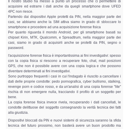
Il nostro studio ha messo a punto un processo che ci permettere di
acquisire ed estrarre i dati anche da quegli smartphone dove UFED
4PC non riesce.
Partendo dai dispositivi Apple protetti da PIN, nella maggior parte dei
casi, se abbiamo anche la SIM attiva siamo in grado di sbloccare lo
smartphone e procedere ad una acquisizione forense fisica
Per quanto riguarda il mondo Android, per gli smartphone basati su
chipset Kirin, MTK, Qualcomm, e Spreadtrum, nella maggior parte dei
casi, siamo in grado di acquisirli anche se protetti da PIN, segno o
password.
l'acquisizione forense fisica è importantissima ai fini investigativi: spesso
con la copia fisica si riescono a recuperare foto, chat, mail posizioni
GPS, che non è possibile avere con una copia logica e che possono
diventare determinati ai fini investigativi.
Sono purtroppo frequenti i casi in cui l'indagato è riuscito a cancellare i
dati delle proprie condotte: pedo pornografica, cyber bullismo, stalking,
revenge porn e codice rosso, e da un'analisi di una copia forense "lite"
rischia di non emergere nulla, tracciando il profilo di un soggetto per
bene.
La copia forense fisica invece rivela, recuperando i dati cancellati, le
condotte delittuose del soggetto consegnando la verità tecnica dei fatti
alla giustizia.
Dispositivi bloccati da PIN e nuovi sistemi di sicurezza saranno la sfida
tecnica del futuro prossimo, non basterà avere un buon prodotto ma