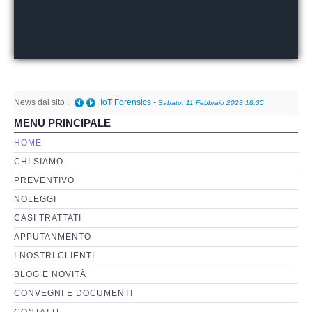
Perizia Basi di Dati
Perizia Immagini e Video
News dal sito :
Perzia su Software/Programmi
Telefono danneggiato posso recuperare i dati anche
MENU PRINCIPALE
a fini giudiziari?
-
Giovedì, 05 Gennaio 2023 01:08
Perizia Fonica e Trascrizioni
HOME
CHI SIAMO
Perizia su Social Network
PREVENTIVO
NOLEGGI
Perizia Web Reputation
CASI TRATTATI
APPUTANMENTO
Perizia Host e Mainframe
I NOSTRI CLIENTI
BLOG E NOVITÀ
Perizia Contratti ICT
CONVEGNI E DOCUMENTI
CONTATTI