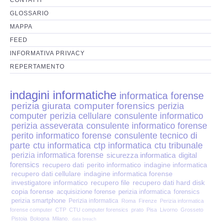
Perizia Disp. Elettronici
GLOSSARIO
Perizia Stalking
MAPPA
FEED
Perizia Cyber Bullismo
INFORMATIVA PRIVACY
REPERTAMENTO
Incarichi CTU e CTP
indagini informatiche
informatica forense
Perizia Centralini PBX e VOIP
perizia giurata
computer forensics
perizia
computer
perizia cellulare
consulente informatico
Perizia Estimo
perizia asseverata
consulente informatico forense
perito informatico forense
consulente tecnico di
parte
ctu informatica
ctp informatica
ctu tribunale
Perizia Documento informatico
perizia informatica forense
sicurezza informatica
digital
forensics
recupero dati
perito informatico
indagine informatica
Perizia Cloud
recupero dati cellulare
indagine informatica forense
investigatore informatico
recupero file
recupero dati hard disk
copia forense
acquisizione forense
perizia informatica
forensics
Perizia E-mail
perizia smartphone
Perizia informatica
Roma
Firenze
Perizia informatica
forense computer
CTP
CTU computer forensics
prato
Pisa
Livorno
Grosseto
Pistoia
Bologna
Milano.
data breach