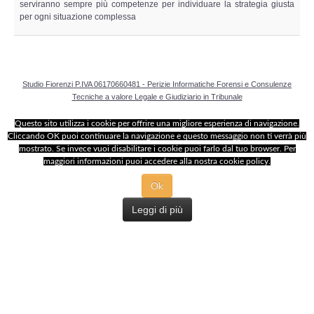
serviranno sempre più competenze per individuare la strategia giusta
per ogni situazione complessa
Studio Fiorenzi P.IVA 06170660481 - Perizie Informatiche Forensi e Consulenze
Tecniche a valore Legale e Giudiziario in Tribunale
Questo sito utilizza i cookie per offrire una migliore esperienza di navigazione.
Cliccando OK puoi continuare la navigazione e questo messaggio non ti verrà più
mostrato. Se invece vuoi disabilitare i cookie puoi farlo dal tuo browser. Per
maggiori informazioni puoi accedere alla nostra cookie policy.
Ok
Leggi di più