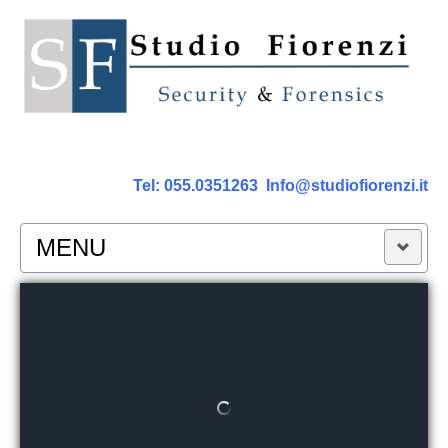
Tel:
055.0351263
Info@studiofiorenzi.it
MENU
PERIZIE
Perizia Computer
Perizia Smartphone Tablet,Cell.
Perizia Rete dati