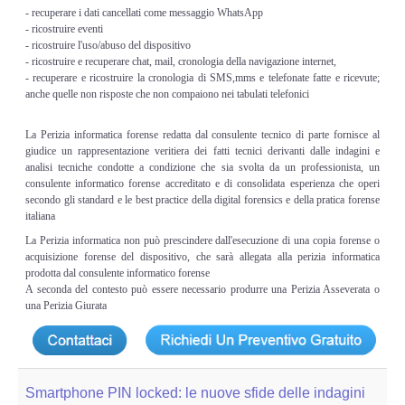
Adempimenti Ecommerce
- recuperare i dati cancellati come messaggio WhatsApp
- ricostruire eventi
- ricostruire l'uso/abuso del dispositivo
Tutela Copyright e Marchi
- ricostruire e recuperare chat, mail, cronologia della navigazione internet,
- recuperare e ricostruire la cronologia di SMS,mms e telefonate fatte e ricevute;
anche quelle non risposte che non compaiono nei tabulati telefonici
Auditing Aziendale
La Perizia informatica forense redatta dal consulente tecnico di parte fornisce al
Programma Azienda Sicura
giudice un rappresentazione veritiera dei fatti tecnici derivanti dalle indagini e
analisi tecniche condotte a condizione che sia svolta da un professionista, un
consulente informatico forense accreditato e di consolidata esperienza che operi
Assistenza Legale
secondo gli standard e le best practice della digital forensics e della pratica forense
italiana
INFO
La Perizia informatica non può prescindere dall'esecuzione di una copia forense o
acquisizione forense del dispositivo, che sarà allegata alla perizia informatica
prodotta dal consulente informatico forense
A seconda del contesto può essere necessario produrre una Perizia Asseverata o
una Perizia Giurata
Smartphone PIN locked: le nuove sfide delle indagini