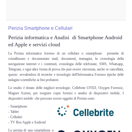
Copia/Acquisizione Forense Web
Indagini persone scomparse
Perizia Smartphone e Cellulari
Remote Digital Forensics
Perizia informatica e Analisi di Smartphone Android
ed Apple e servizi cloud
Acquisizione Forense remota
La Perizia informatica forense di un cellulare o smartphone permette di
cristallizzare e documentare mail, documenti, immagini, la cronologia della
Sblocco PIN Smartphone
navigazione internet e i contenuti, cronologia delle telefonate, SMS, Whatsapp,
Telegram, e ogni altra forma di prova che può essere rinvenuta, anche se cancellata,
questo avvalendosi di tecniche e tecnologie dell'Informatica Forense tipiche delle
Recupero dati
indagini scientifiche ai fini probatori.
Lo studio è dotato delle migliori tecnologie, Cellebrite UFED, Oxygen Forensic,
Prevenzione Frode
Magnet Axiom, per eseguire copie forensi e analisi di dispositivi mobile, I
dispositivi mobile che possono essere oggetto di Perizia sono:
CYBER SECURITY
- Smartphone
- Tablet
- Cellulari
Security Management
- TV Box Apple e Android
La perizia di uno smartphone o