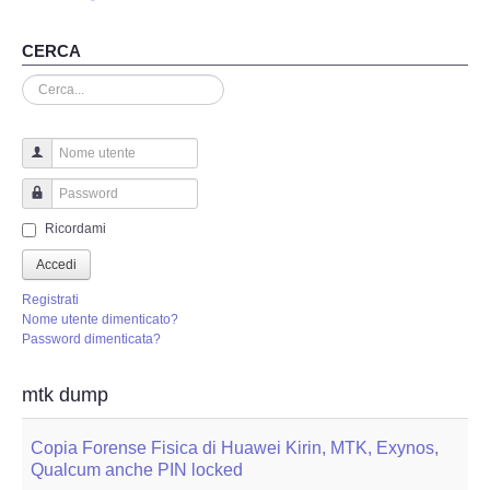
Perizia Truffa Banca e Online
CERCA
Perizia Dash Cam
Cerca...
Perizia software spia
Perizia Controllo lavoratori
Nome utente
Password
Perizia Chat WhatsApp,Telegram
Ricordami
Accedi
Perizia DVR
Registrati
Nome utente dimenticato?
Perizia IoT e IIoT
Password dimenticata?
Perizia Ransomware Malware
mtk dump
Perizia Incidente Stradale
Copia Forense Fisica di Huawei Kirin, MTK, Exynos,
Qualcum anche PIN locked