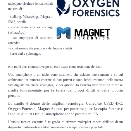
Risk Management
tablet può risultare fondamentale
nei casi di:
- stalking: WhatsApp, Telegram,
Incident Handling & Response
SMS, squilli
- contenzioso con ex coniuge
Log Management & SIEM
(WhatsApp)
- uso improprio di strumenti
aziendali
Vulnerability Assesment & Pen Test
- ricostruzione dei percorsi e dei luoghi visitati
- furto dati e spionaggio
BC & DR
e in molti altri contesti ove possa esse usato come testimone dei fatti.
Uno smartphone o un tablet sono strumenti che usiamo intensamente e su cui
Data Breach
archiviamo un numero enorme di dati privati e sono fedeli testimoni della nostra
uesto la Perizia Informatica forense
vita digitale ma anche analogica, è per q
risulta fondamentale per la tutela dei propri diritti e della propria
A & C
persona.
Lo studio è dotato delle migliori tecnologie, Cellebrite UFED 4PC,
Privacy & GDPR
Oxygen Forensic, Magnet Axiom, per poter eseguire la copia forense e
l'analisi di tutti i tipi di smartphone anche protetti da PIN
Resp. Amministrativa dlsg 231
L'analisi tecnica eseguita è in grado di rilevare molteplici aspetti dell'uso di un
dispositivo informatico a titolo meramente esemplificativo è possibile: