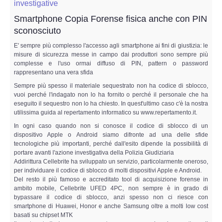
investigative
Smartphone Copia Forense fisica anche con PIN
sconosciuto
E' sempre più complesso l'accesso agli smartphone ai fini di giustizia: le
misure di sicurezza messe in campo dai produttori sono sempre più
complesse e l'uso ormai diffuso di PIN, pattern o password
rappresentano una vera sfida
Sempre più spesso il materiale sequestrato non ha codice di sblocco,
vuoi perché l'indagato non lo ha fornito o perché il personale che ha
eseguito il sequestro non lo ha chiesto. In quest'ultimo caso c'è la nostra
utilissima guida al repertamento informatico su www.repertamento.it.
In ogni caso quando non si conosce il codice di sblocco di un
dispositivo Apple o Android siamo difronte ad una delle sfide
tecnologiche più importanti, perché dall'esito dipende la possibilità di
portare avanti l'azione investigativa della Polizia Giudiziaria
Addirittura Cellebrite ha sviluppato un servizio, particolarmente oneroso,
per individuare il codice di sblocco di molti dispositivi Apple e Android.
Del resto il più famoso e accreditato tool di acquisizione forense in
ambito mobile, Cellebrite UFED 4PC, non sempre è in grado di
bypassare il codice di sblocco, anzi spesso non ci riesce con
smartphone di Huawei, Honor e anche Samsung oltre a molti low cost
basati su chipset MTK