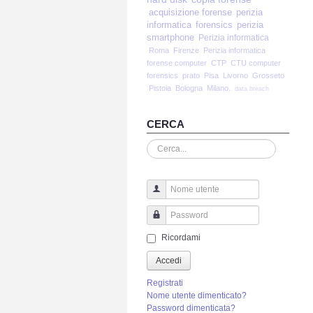
acquisizione forense
perizia
informatica
forensics
perizia
smartphone
Perizia informatica
Roma
Firenze
Perizia informatica
forense computer
CTP
CTU computer
forensics
prato
Pisa
Livorno
Grosseto
Pistoia
Bologna
Milano.
data breach
CERCA
Cerca...
Nome utente
Password
Ricordami
Accedi
Registrati
Nome utente dimenticato?
Password dimenticata?