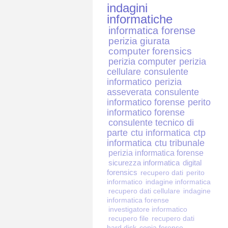
indagini
informatiche
informatica forense
perizia giurata
computer forensics
perizia computer
perizia
cellulare
consulente
informatico
perizia
asseverata
consulente
informatico forense
perito
informatico forense
consulente tecnico di
parte
ctu informatica
ctp
informatica
ctu tribunale
perizia informatica forense
sicurezza informatica
digital
forensics
recupero dati
perito
informatico
indagine informatica
recupero dati cellulare
indagine
informatica forense
investigatore informatico
recupero file
recupero dati
hard disk
copia forense