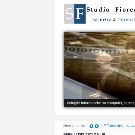
Indagini informatiche su computer, server
News dal sito :
IoT Forensics
-
Sabato
MENU PRINCIPALE