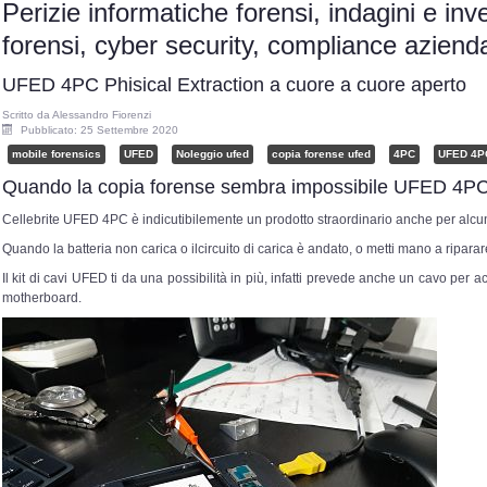
Perizie informatiche forensi, indagini e inv
forensi, cyber security, compliance azie
UFED 4PC Phisical Extraction a cuore a cuore aperto
Scritto da
Alessandro Fiorenzi
Pubblicato: 25 Settembre 2020
mobile forensics
UFED
Noleggio ufed
copia forense ufed
4PC
UFED 4P
Quando la copia forense sembra impossibile UFED 4PC
Cellebrite UFED 4PC è indicutibilemente un prodotto straordinario anche per alcune 
Quando la batteria non carica o ilcircuito di carica è andato, o metti mano a riparar
Il kit di cavi UFED ti da una possibilità in più, infatti prevede anche un cavo per 
motherboard.