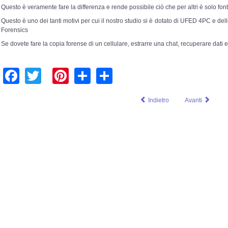
Questo è veramente fare la differenza e rende possibile ciò che per altri è solo fo
Questo è uno dei tanti motivi per cui il nostro studio si è dotato di UFED 4PC e del
Forensics
Se dovete fare la copia forense di un cellulare, estrarre una chat, recuperare dati e
Facebook
Twitter
Pinterest
Share
Share
Indietro
Avanti