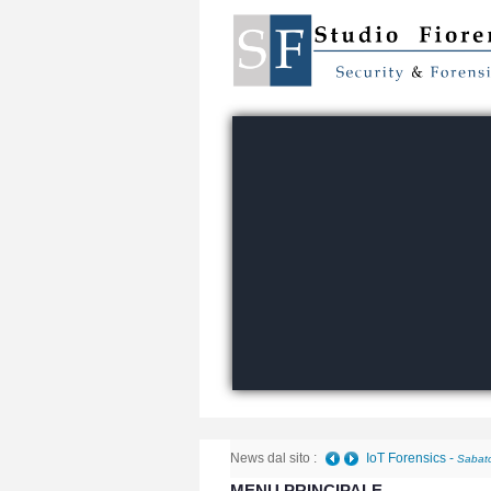
News dal sito :
IoT Forensics
-
Sabato
MENU PRINCIPALE