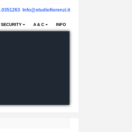
.0351263
Info@studiofiorenzi.it
 SECURITY
A & C
INFO