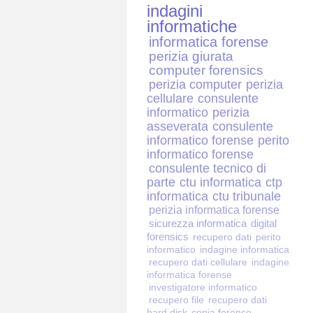
indagini
informatiche
informatica forense
perizia giurata
computer forensics
perizia computer
perizia
cellulare
consulente
informatico
perizia
asseverata
consulente
informatico forense
perito
informatico forense
consulente tecnico di
parte
ctu informatica
ctp
informatica
ctu tribunale
perizia informatica forense
sicurezza informatica
digital
forensics
recupero dati
perito
informatico
indagine informatica
recupero dati cellulare
indagine
informatica forense
investigatore informatico
recupero file
recupero dati
hard disk
copia forense