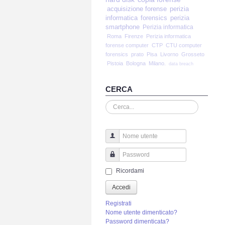
acquisizione forense
perizia
informatica
forensics
perizia
smartphone
Perizia informatica
Roma
Firenze
Perizia informatica
forense computer
CTP
CTU computer
forensics
prato
Pisa
Livorno
Grosseto
Pistoia
Bologna
Milano.
data breach
CERCA
Cerca...
Nome utente
Password
Ricordami
Accedi
Registrati
Nome utente dimenticato?
Password dimenticata?