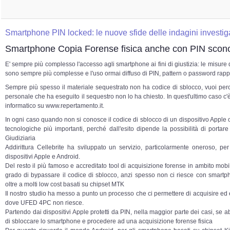
Smartphone PIN locked: le nuove sfide delle indagini investig
Smartphone Copia Forense fisica anche con PIN scon
E' sempre più complesso l'accesso agli smartphone ai fini di giustizia: le misure
sono sempre più complesse e l'uso ormai diffuso di PIN, pattern o password rap
Sempre più spesso il materiale sequestrato non ha codice di sblocco, vuoi perch
personale che ha eseguito il sequestro non lo ha chiesto. In quest'ultimo caso c'
informatico su www.repertamento.it.
In ogni caso quando non si conosce il codice di sblocco di un dispositivo Apple 
tecnologiche più importanti, perché dall'esito dipende la possibilità di portare 
Giudiziaria
Addirittura Cellebrite ha sviluppato un servizio, particolarmente oneroso, per
dispositivi Apple e Android.
Del resto il più famoso e accreditato tool di acquisizione forense in ambito mo
grado di bypassare il codice di sblocco, anzi spesso non ci riesce con sma
oltre a molti low cost basati su chipset MTK
Il nostro studio ha messo a punto un processo che ci permettere di acquisire ed
dove UFED 4PC non riesce.
Partendo dai dispositivi Apple protetti da PIN, nella maggior parte dei casi, se
di sbloccare lo smartphone e procedere ad una acquisizione forense fisica