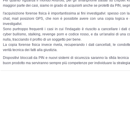
Per quanto riguarda il mondo Android, per gli smartphone basati su chipset K
maggior parte dei casi, siamo in grado di acquisirli anche se protetti da PIN, se
l'acquisizione forense fisica è importantissima ai fini investigativi: spesso con l
chat, mail posizioni GPS, che non è possibile avere con una copia logica e c
investigativi.
Sono purtroppo frequenti i casi in cui l'indagato è riuscito a cancellare i dati
cyber bullismo, stalking, revenge porn e codice rosso, e da un'analisi di una c
nulla, tracciando il profilo di un soggetto per bene.
La copia forense fisica invece rivela, recuperando i dati cancellati, le condo
verità tecnica dei fatti alla giustizia.
Dispositivi bloccati da PIN e nuovi sistemi di sicurezza saranno la sfida tecnic
buon prodotto ma serviranno sempre più competenze per individuare la strategia