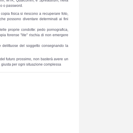
irin, MTK, Qualcomm, e Spreadtrum, nella
gno o password.
a copia fisica si riescono a recuperare foto,
he possono diventare determinati ai fini
 delle proprie condotte: pedo pornografica,
opia forense "lite" rischia di non emergere
tte delittuose del soggetto consegnando la
a del futuro prossimo, non basterà avere un
 giusta per ogni situazione complessa