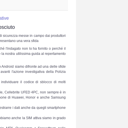
ative
osciuto
 di sicurezza messe in campo dai produttori
presentano una vera sfida
é l'indagato non lo ha fornito o perché il
è la nostra utilissima guida al repertamento
o Android siamo difronte ad una delle sfide
avanti l'azione investigativa della Polizia
 individuare il codice di sblocco di molti
bile, Cellebrite UFED 4PC, non sempre è in
rtphone di Huawei, Honor e anche Samsung
 estrarre i dati anche da quegli smartphone
 abbiamo anche la SIM attiva siamo in grado