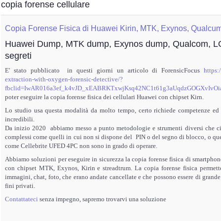
copia forense cellulare
Copia Forense Fisica di Huawei Kirin, MTK, Exynos, Qualcu
Huawei Dump, MTK dump, Exynos dump, Qualcom, LG 
segreti
E' stato pubblicato in questi giorni un articolo di ForensicFocus
https:
extraction-with-oxygen-forensic-detective/?
fbclid=IwAR016a3ef_k4vJD_xEABRKTxwjKsq42NC1t61g3aUqdzGOGXvIvO
poter eseguire la copia forense fisica dei cellulari Huawei con chipset Kirn.
Lo studio usa questa modalità da molto tempo, certo richiede competenze ed ex
incredibili.
Da inizio 2020 abbiamo messo a punto metodologie e strumenti diversi che ci 
complessi come quelli in cui non si dispone del PIN o del segno di blocco, o quei
come Cellebrite UFED 4PC non sono in grado di operare.
Abbiamo soluzioni per eseguire in sicurezza la copia forense fisica di smartph
con chipset MTK, Exynos, Kirin e streadtrum. La copia forense fisica permette 
immagini, chat, foto, che erano andate cancellate e che possono essere di grande
fini privati.
Contattateci
senza impegno, sapremo trovarvi una soluzione