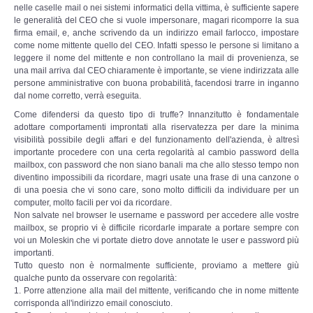
nelle caselle mail o nei sistemi informatici della vittima, è sufficiente sapere
le generalità del CEO che si vuole impersonare, magari ricomporre la sua
firma email, e, anche scrivendo da un indirizzo email farlocco, impostare
come nome mittente quello del CEO. Infatti spesso le persone si limitano a
leggere il nome del mittente e non controllano la mail di provenienza, se
una mail arriva dal CEO chiaramente è importante, se viene indirizzata alle
persone amministrative con buona probabilità, facendosi trarre in inganno
dal nome corretto, verrà eseguita.
Come difendersi da questo tipo di truffe? Innanzitutto è fondamentale
adottare comportamenti improntati alla riservatezza per dare la minima
visibilità possibile degli affari e del funzionamento dell'azienda, è altresì
importante procedere con una certa regolarità al cambio password della
mailbox, con password che non siano banali ma che allo stesso tempo non
diventino impossibili da ricordare, magri usate una frase di una canzone o
di una poesia che vi sono care, sono molto difficili da individuare per un
computer, molto facili per voi da ricordare.
Non salvate nel browser le username e password per accedere alle vostre
mailbox, se proprio vi è difficile ricordarle imparate a portare sempre con
voi un Moleskin che vi portate dietro dove annotate le user e password più
importanti.
Tutto questo non è normalmente sufficiente, proviamo a mettere giù
qualche punto da osservare con regolarità:
1. Porre attenzione alla mail del mittente, verificando che in nome mittente
corrisponda all'indirizzo email conosciuto.