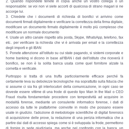
2. Quando rispondete tenete in copia anche un vostro collega o un
responsabile: se voi non vi siete accorti di qualcosa di strano magari si ne
accorge lui.
3. Chiedete che i documenti di richiesta di bonifici vi arrivino come
documenti firmati digitalmente e verificare la correttezza della firma digitale,
modificare un documento firmato digitalmente è molto più complesso che
modificare un normale documento
4. Usate un altro canale rispetto alla posta, Skype, WhatsApp, telefono, fax
etc.. per verificare la richiesta che vi è arrivata per email e la correttezza
degli importi e gli IBAN
5. Ponete attenzione all'istituto su cui state pagando, si sistemi corporate e
home banking vi dicono in base all'IBAN i dati dell'istituto che riceverà il
bonifico, se non è la solita banca usata come quel fornitore alzate la
cornetta e verificate.
Purtroppo si tratta di una truffa particolarmente efficace perché fa
certamente leva su debolezze tecnologiche ma soprattutto sulla fiducia che
si assume ci sia fra gli interlocutori della comunicazione, in ogni caso se
doveste essere vittime di una frode di questo tipo Man In the Mail o CEO
Fraud risulta fondamentale procedere con tempestività ad acquisire in
modalità forense, mediante un consulente informatico forense, i dati di
accesso da tutte le piattaforme coinvolte in modo che possano essere
usate in giudizio. l'adozione di metodologie scientifiche di digital forensics
di acquisizione delle prove, la redazione di una perizia informatica che a
partire dai dati di accesso spiega come si è sviluppata la frode, permettono
di fornire in sede giudiziaria, ma anche nel confronto con la banca, un