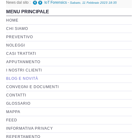
News dal sito :
Telefono danneggiato posso recuperare i dati anche
MENU PRINCIPALE
a fini giudiziari?
-
Giovedì, 05 Gennaio 2023 01:08
Perizia Basi di Dati
HOME
CHI SIAMO
Perizia Immagini e Video
PREVENTIVO
NOLEGGI
Perzia su Software/Programmi
CASI TRATTATI
Perizia Fonica e Trascrizioni
APPUTANMENTO
I NOSTRI CLIENTI
Perizia su Social Network
BLOG E NOVITÀ
CONVEGNI E DOCUMENTI
Perizia Web Reputation
CONTATTI
GLOSSARIO
Perizia Host e Mainframe
MAPPA
FEED
Perizia Contratti ICT
INFORMATIVA PRIVACY
REPERTAMENTO