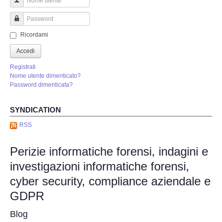
Perizia Truffa Banca e Online
Nome utente
Perizia Dash Cam
Password
Ricordami
Perizia software spia
Accedi
Registrati
Perizia Controllo lavoratori
Nome utente dimenticato?
Password dimenticata?
Perizia Chat WhatsApp,Telegram
SYNDICATION
Perizia DVR
RSS
Perizie informatiche forensi, indagini e
Perizia IoT e IIoT
investigazioni informatiche forensi,
Perizia Ransomware Malware
cyber security, compliance aziendale e
GDPR
Perizia Incidente Stradale
Blog