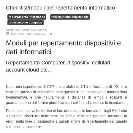
Perizia Data Breach
Checklist/moduli per repertamento informatico
INDAGINI DIGITALI
repertamento informatico
repertamento smartphone
repertamento computer
Scritto da
Alessandro Fiorenzi
Digital Intelligence OSINT
Pubblicato: 09 Febbraio 2020
Moduli per repertamento dispositivi e
Indagini su computer
dati informatici
Indagini Smartphone,Tablet
Repertamento Computer, dispositivi cellulari,
account cloud etc...
Copia/Acquisizione Forense
Nella mia esperienza di CTP e sopratutto di CTU e Ausiliario di PG mi è
Bonifiche Digitali
capitato spesso di imbattermi in sequestri in cui mancavano informazioni
fondamentali, e che naturalmente a distanza di tempo i sospetti si
guardano bene dal fornire giustificandosi col fatto che non se le ricordano.
Forensics Readiness
Per questo motivo ho deciso di fare dei moduli in formato di fogli Exell che
siano una check-list delle cose da fare e verificare per non incorrere in
Incident Response
errori nella fase di sequestro e quindi anche di repertamento dei quanto
sottoposto a sequestro.