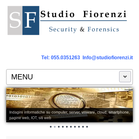
Tel:
055.0351263
Info@studiofiorenzi.it
MENU
PERIZIE
Perizia Computer
Indagini informatiche su computer, server, vmware, cloud, smartphone,
pagine web, IOT, siti web
Perizia Smartphone Tablet,Cell.
Perizia Rete dati