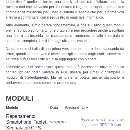
L'obiettivo è quello di fornire una check list con cui effettuare anche la
Copia/Acquisizione Forense Web
raccolta dati che sia valida per l'ausiliario o l'agente di super esperienza e
competenza ma anche per il neo ausiliario o agente che per la prima vota
Indagini persone scomparse
si trova a confrontarsi con il sequestro di materiale informatico.
Altro elemento, a mio parere fondamentale, è che si usano questi moduli
online (sul pc o sul Smartphone o tablet) si può procedere anche a scattare
Remote Digital Forensics
una foto e ad inserirla nel repertamento, rendendo di fatto il verbale di
sequestro completo di tutti i dettagli utili e necessari.
Acquisizione Forense remota
Naturalmente si tratta di una prima versione che non è detto sia esente da
errori, quindi se ne trovate o avete consigli su come migliorarli: scrivetemi!!!
se l'idea può essere utile a tutti la aggiungerò con piacere!!!
Sblocco PIN Smartphone
Dimenticavo! Per poter usare questi moduli è necessario attivare "Abilita
contenuto" per poter Salvare in PDF, inviare per Email o Stampare il
Recupero dati
modulo di Repertamento. Ma se preferite potete anche stamparlo e
portarvelo dietro come semplice promemoria
Prevenzione Frode
MODULI
CYBER SECURITY
Modulo
Data
Versione
Link
Repertamento
Security Management
RepertamentoSmartphone-
Smartphone, Tablet,
9/2/2020
1.0
segnalatori-GPS-1.0.xlsm
Segnalatori GPS