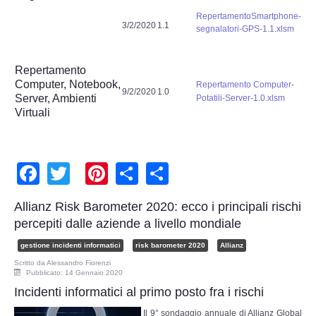
Risk Management
RepertamentoSmartphone-
3/2/2020
1.1
segnalatori-GPS-1.1.xlsm
Incident Handling & Response
Repertamento
Log Management & SIEM
Computer, Notebook,
Repertamento Computer-
9/2/2020
1.0
Server, Ambienti
Potatili-Server-1.0.xlsm
Virtuali
Vulnerability Assesment & Pen Test
BC & DR
Facebook
Twitter
Pinterest
Share
Share
Data Breach
Allianz Risk Barometer 2020: ecco i principali rischi
A & C
percepiti dalle aziende a livello mondiale
gestione incidenti informatici
risk barometer 2020
Allianz
Privacy & GDPR
Scritto da
Alessandro Fiorenzi
Pubblicato: 14 Gennaio 2020
Resp. Amministrativa dlsg 231
Incidenti informatici al primo posto fra i rischi
Il 9° sondaggio annuale di Allianz Global