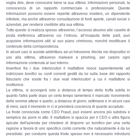
voglia dire, deve conoscere bene la sua vittima: informazioni personali, la
conoscenza di un rapporto commerciale o professionale. Queste
informazioni possono essere reperite attraverso insiders, un dipendente
infedele, ma anche attraverso consultazione di fonti aperte, canali social o
aziendali, per rendersi credibile alla sua vittima.
Tutto questo si realizza spesso attraverso, l’accesso abusivo alle caselle di
posta elettronica attraverso cui l’intruso, all’insaputa delle parti, può
acquisire informazioni utili al suo piano criminoso, nonché modificare il
contenuto della corrispondenza.
In alcuni casi si assiste addirittura ad un’intrusione illecita nei dispositivi in
uso alla vittima, attraverso malware e phishing, per carpire ogni
informazione contenuta al suo interno.
Inseritosi fra i due interlocutori il malfattore riesce sapientemente ad
indirizzare bonifici su conti correnti gestiti da lui sulla base del rapporto
fiduciario che esiste fra i due reali interlocutori a cui il malfattore si
sostituisce.
La vittima, si accorgerà solo a distanza di tempo della truffa subita in
quanto l'altra parte dopo un certo tempo lamenterà il mancato ricevimento
delle somme attese e quello, a distanza di giorni, settimane e in alcuni casi
di mesi, sarà il momento in ci si prenderà coscienza di quanto accaduto.
La frode conosciuta come CEO Fraud, può essere ancora più subdola e
semplice da porre in atto. Il malfattore si spaccia per il CEO o altra figura
apicale dell'azienda per chiedere di disporre un bonifico per una certa
ragione a favore di uno specifico conto corrente che naturalmente è da lui
presidiato. per condurre questa frode spesso non è necessario introdursi