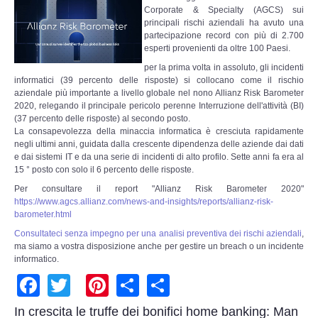
Adempimenti Ecommerce
Corporate & Specialty (AGCS) sui
principali rischi aziendali ha avuto una
partecipazione record con più di 2.700
Tutela Copyright e Marchi
esperti provenienti da oltre 100 Paesi.
per la prima volta in assoluto, gli incidenti
Auditing Aziendale
informatici (39 percento delle risposte) si collocano come il rischio
aziendale più importante a livello globale nel nono Allianz Risk Barometer
2020, relegando il principale pericolo perenne Interruzione dell'attività (BI)
Programma Azienda Sicura
(37 percento delle risposte) al secondo posto.
La consapevolezza della minaccia informatica è cresciuta rapidamente
negli ultimi anni, guidata dalla crescente dipendenza delle aziende dai dati
Assistenza Legale
e dai sistemi IT e da una serie di incidenti di alto profilo. Sette anni fa era al
15 ° posto con solo il 6 percento delle risposte.
INFO
Per consultare il report "Allianz Risk Barometer 2020"
https://www.agcs.allianz.com/news-and-insights/reports/allianz-risk-
barometer.html
Consultateci senza impegno per una analisi preventiva dei rischi aziendali
,
ma siamo a vostra disposizione anche per gestire un breach o un incidente
informatico.
Facebook
Twitter
Pinterest
Share
Share
In crescita le truffe dei bonifici home banking: Man