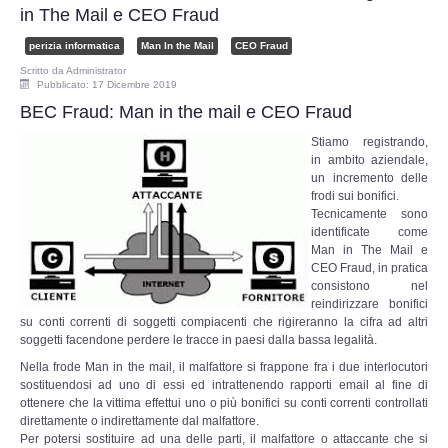
in The Mail e CEO Fraud
perizia informatica
Man In the Mail
CEO Fraud
Scritto da
Administrator
Pubblicato: 17 Dicembre 2019
BEC Fraud: Man in the mail e CEO Fraud
Stiamo registrando,
in ambito aziendale,
un incremento delle
frodi sui bonifici.
Tecnicamente sono
identificate come
Man in The Mail e
CEO Fraud, in pratica
consistono nel
reindirizzare bonifici
su conti correnti di soggetti compiacenti che rigireranno la cifra ad altri
soggetti facendone perdere le tracce in paesi dalla bassa legalità.
Nella frode Man in the mail, il malfattore si frappone fra i due interlocutori
sostituendosi ad uno di essi ed intrattenendo rapporti email al fine di
ottenere che la vittima effettui uno o più bonifici su conti correnti controllati
direttamente o indirettamente dal malfattore.
Per potersi sostituire ad una delle parti, il malfattore o attaccante che si