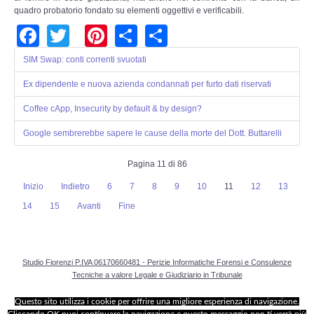
quadro probatorio fondato su elementi oggettivi e verificabili.
Facebook
Twitter
Pinterest
Share
Share
SIM Swap: conti correnti svuotati
Ex dipendente e nuova azienda condannati per furto dati riservati
Coffee cApp, Insecurity by default & by design?
Google sembrerebbe sapere le cause della morte del Dott. Buttarelli
Pagina 11 di 86
Inizio
Indietro
6
7
8
9
10
11
12
13
14
15
Avanti
Fine
Studio Fiorenzi P.IVA 06170660481 - Perizie Informatiche Forensi e Consulenze
Tecniche a valore Legale e Giudiziario in Tribunale
Questo sito utilizza i cookie per offrire una migliore esperienza di navigazione.