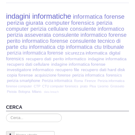
Perizia Disp. Elettronici
indagini informatiche
Perizia Stalking
informatica forense
perizia giurata
computer forensics
perizia
computer
perizia cellulare
consulente informatico
Perizia Cyber Bullismo
perizia asseverata
consulente informatico forense
perito informatico forense
consulente tecnico di
Incarichi CTU e CTP
parte
ctu informatica
ctp informatica
ctu tribunale
perizia informatica forense
sicurezza informatica
digital
forensics
recupero dati
perito informatico
indagine informatica
Perizia Centralini PBX e VOIP
recupero dati cellulare
indagine informatica forense
investigatore informatico
recupero file
recupero dati hard disk
copia forense
Perizia Estimo
acquisizione forense
perizia informatica
forensics
perizia smartphone
Perizia informatica
Roma
Firenze
Perizia informatica
forense computer
CTP
CTU computer forensics
prato
Pisa
Livorno
Grosseto
Perizia Documento informatico
Pistoia
Bologna
Milano.
data breach
Perizia Cloud
CERCA
Cerca...
Perizia E-mail