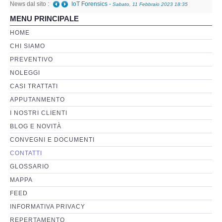
News dal sito :
IoT Forensics
-
Sabato, 11 Febbraio 2023 18:35
MENU PRINCIPALE
Perizia Basi di Dati
HOME
CHI SIAMO
Perizia Immagini e Video
PREVENTIVO
NOLEGGI
Perzia su Software/Programmi
CASI TRATTATI
Perizia Fonica e Trascrizioni
APPUTANMENTO
I NOSTRI CLIENTI
Perizia su Social Network
BLOG E NOVITÀ
CONVEGNI E DOCUMENTI
Perizia Web Reputation
CONTATTI
GLOSSARIO
Perizia Host e Mainframe
MAPPA
FEED
Perizia Contratti ICT
INFORMATIVA PRIVACY
REPERTAMENTO