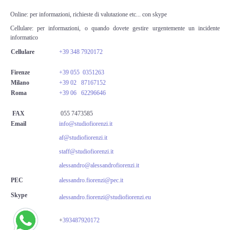
Perizia Data Breach
Online: per informazioni, richieste di valutazione etc... con skype
INDAGINI DIGITALI
Cellulare: per informazioni, o quando dovete gestire urgentemente un incidente
informatico
Cellulare
+39 348 7920172
Digital Intelligence OSINT
Firenze
+39
055 0351263
Indagini su computer
Milano
+39 02 87167152
Roma
+39 06 62296646
Indagini Smartphone,Tablet
FAX
055 7473585
Email
info@studiofiorenzi.it
Copia/Acquisizione Forense
af@studiofiorenzi.it
staff@studiofiorenzi.it
Bonifiche Digitali
alessandro@alessandrofiorenzi.it
PEC
alessandro.fiorenzi@pec.it
Forensics Readiness
Skype
alessandro.fiorenzi@studiofiorenzi.eu
Incident Response
+
393487920172