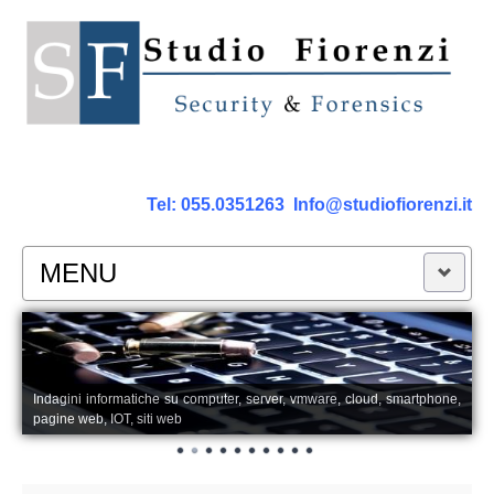
Tel:
055.0351263
Info@studiofiorenzi.it
MENU
PERIZIE
Perizia Computer
Indagini informatiche su computer, server, vmware, cloud, smartphone,
pagine web, IOT, siti web
Perizia Smartphone Tablet,Cell.
Perizia Rete dati