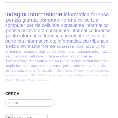
Perizia Disp. Elettronici
indagini informatiche
Perizia Stalking
informatica forense
perizia giurata
computer forensics
perizia
computer
perizia cellulare
consulente informatico
Perizia Cyber Bullismo
perizia asseverata
consulente informatico forense
perito informatico forense
consulente tecnico di
Incarichi CTU e CTP
parte
ctu informatica
ctp informatica
ctu tribunale
perizia informatica forense
sicurezza informatica
digital
forensics
recupero dati
perito informatico
indagine informatica
Perizia Centralini PBX e VOIP
recupero dati cellulare
indagine informatica forense
investigatore informatico
recupero file
recupero dati hard disk
copia forense
Perizia Estimo
acquisizione forense
perizia informatica
forensics
perizia smartphone
Perizia informatica
Roma
Firenze
Perizia informatica
forense computer
CTP
CTU computer forensics
prato
Pisa
Livorno
Grosseto
Perizia Documento informatico
Pistoia
Bologna
Milano.
data breach
Perizia Cloud
CERCA
Cerca...
Perizia E-mail