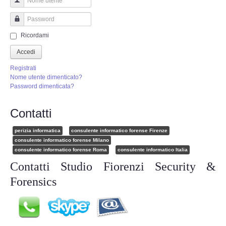
Perizia Truffa Banca e Online
Nome utente
Perizia Dash Cam
Password
Ricordami
Perizia software spia
Accedi
Registrati
Perizia Controllo lavoratori
Nome utente dimenticato?
Password dimenticata?
Perizia Chat WhatsApp,Telegram
Contatti
Perizia DVR
perizia informatica
consulente informatico forense Firenze
consulente informatico forense Milano
consulente informatico forense Roma
consulente informatico Italia
Perizia IoT e IIoT
Contatti Studio Fiorenzi Security &
Perizia Ransomware Malware
Forensics
Perizia Incidente Stradale