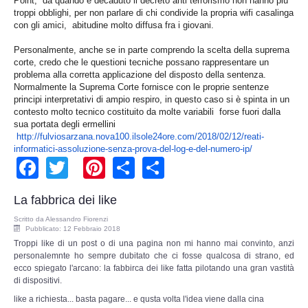
Point, da quando è decaduto il decreto anti terrorismo non hanno più
Risk Management
troppi obblighi, per non parlare di chi condivide la propria wifi casalinga
con gli amici, abitudine molto diffusa fra i giovani.
Incident Handling & Response
Personalmente, anche se in parte comprendo la scelta della suprema
corte, credo che le questioni tecniche possano rappresentare un
problema alla corretta applicazione del disposto della sentenza.
Log Management & SIEM
Normalmente la Suprema Corte fornisce con le proprie sentenze
principi interpretativi di ampio respiro, in questo caso si è spinta in un
Vulnerability Assesment & Pen Test
contesto molto tecnico costituito da molte variabili forse fuori dalla
sua portata degli ermellini
http://fulviosarzana.nova100.
ilsole24ore.com/2018/02/12/
reati-
BC & DR
informatici-assoluzione-
senza-prova-del-log-e-del-
numero-ip/
Facebook
Twitter
Pinterest
Share
Share
Data Breach
La fabbrica dei like
A & C
Scritto da
Alessandro Fiorenzi
Pubblicato: 12 Febbraio 2018
Troppi like di un post o di una pagina non mi hanno mai convinto, anzi
Privacy & GDPR
personalemnte ho sempre dubitato che ci fosse qualcosa di strano, ed
ecco spiegato l'arcano: la fabbirca dei like fatta pilotando una gran vastità
di dispositivi.
Resp. Amministrativa dlsg 231
like a richiesta... basta pagare... e qusta volta l'idea viene dalla cina