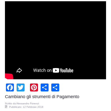
Adempimenti Ecommerce
Tutela Copyright e Marchi
Auditing Aziendale
Programma Azienda Sicura
Assistenza Legale
INFO
Facebook
Twitter
Pinterest
Share
Share
Cambiano gli strumenti di Pagamento
Scritto da
Alessandro Fiorenzi
Pubblicato: 12 Febbraio 2018