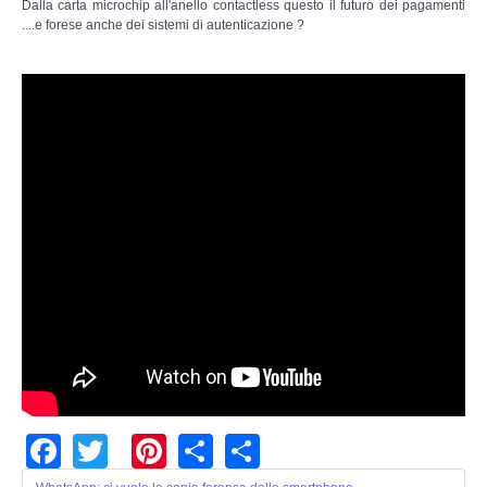
Dalla carta microchip all'anello contactless questo il futuro dei pagamenti
....e forese anche dei sistemi di autenticazione ?
Facebook
Twitter
Pinterest
Share
Share