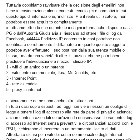
Copia/Acquisizione Forense Web
Tuttavia dobbhiamo ravvisare che la decisione degli ermellini non
tiene in cosiderazione alcuni contesti tecnologici e normativi in cui
questo tipo di informazione, 'indirizzo IP e il reale utilizzatore, non
Indagini persone scomparse
potrebbe essere acquisito compiutamente
infatti ammettendo che durante le indagini informatiche disposte dalla
PG o dall'Autorità Giudiziaria si riescano ad ottere i file di log da
Remote Digital Forensics
Facebook, 444444 l'indirizzo IP contenuto in essi potrebbe non
identificare correttamente il diffamatore in quanto questo soggetto
Acquisizione Forense remota
potrebbe aver effettuato il suo post non dalla sua utenza mobile o
fisssa, ma da una varietà di altre situazioni che ne potrebbero
precludere l'ndividuazione a mezzo indirizzo IP:
Sblocco PIN Smartphone
1 - wifi di un amico o un parente
2 - wifi centro commerciale, Ikea, McDonalds, etc..
3 - Internet Point
Recupero dati
4 - rete aziendale
5 - proxy in internet
Prevenzione Frode
e sicuramente ce ne sono anche altre situazioni
In tutti i casi sopro esposti, ad oggi non vie è nessun un obbligo di
CYBER SECURITY
legge a tenere i log di acccesso alla rete da parte di privati o aziende;
anzi in contesti aziendali se un'azienda conservasse liberamente i log
di accesso ad Internet senza preventivi e circostanziati accordi con le
Security Management
RSU, richierebbe di incorrere in un trattamento illecito di dati.
Altrettanto dicasi per i wifi dei centri commerciali e degli Internet