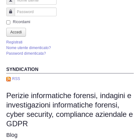
Perizia Truffa Banca e Online
Nome utente
Perizia Dash Cam
Password
Ricordami
Perizia software spia
Accedi
Registrati
Perizia Controllo lavoratori
Nome utente dimenticato?
Password dimenticata?
Perizia Chat WhatsApp,Telegram
SYNDICATION
Perizia DVR
RSS
Perizie informatiche forensi, indagini e
Perizia IoT e IIoT
investigazioni informatiche forensi,
Perizia Ransomware Malware
cyber security, compliance aziendale e
GDPR
Perizia Incidente Stradale
Blog