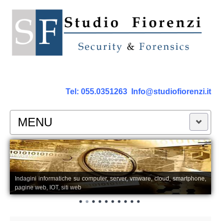
Tel:
055.0351263
Info@studiofiorenzi.it
MENU
PERIZIE
Perizia Computer
Indagini informatiche su computer, server, vmware, cloud, smartphone,
pagine web, IOT, siti web
Perizia Smartphone Tablet,Cell.
Perizia Rete dati