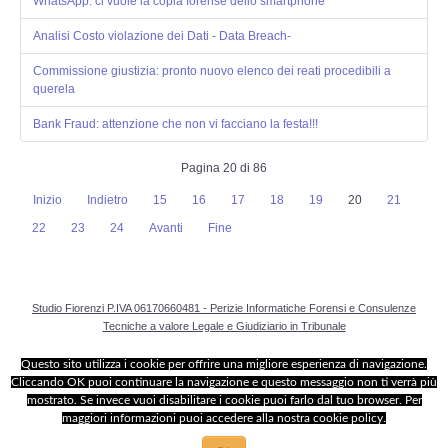
WhatsApp: ci vuole la copia forense dello smartphone
Analisi Costo violazione dei Dati - Data Breach-
Commissione giustizia: pronto nuovo elenco dei reati procedibili a
querela
Bank Fraud: attenzione che non vi facciano la festa!!!
Pagina 20 di 86
Inizio
Indietro
15
16
17
18
19
20
21
22
23
24
Avanti
Fine
Studio Fiorenzi P.IVA 06170660481 - Perizie Informatiche Forensi e Consulenze
Tecniche a valore Legale e Giudiziario in Tribunale
Questo sito utilizza i cookie per offrire una migliore esperienza di navigazione.
Cliccando OK puoi continuare la navigazione e questo messaggio non ti verrà più
mostrato. Se invece vuoi disabilitare i cookie puoi farlo dal tuo browser. Per
maggiori informazioni puoi accedere alla nostra cookie policy.