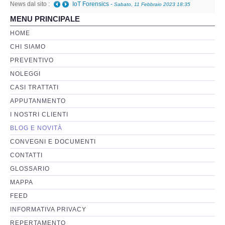
News dal sito :
Telefono danneggiato posso recuperare i dati anche
MENU PRINCIPALE
a fini giudiziari?
-
Giovedì, 05 Gennaio 2023 01:08
Perizia Basi di Dati
HOME
CHI SIAMO
Perizia Immagini e Video
PREVENTIVO
NOLEGGI
Perzia su Software/Programmi
CASI TRATTATI
Perizia Fonica e Trascrizioni
APPUTANMENTO
I NOSTRI CLIENTI
Perizia su Social Network
BLOG E NOVITÀ
CONVEGNI E DOCUMENTI
Perizia Web Reputation
CONTATTI
GLOSSARIO
Perizia Host e Mainframe
MAPPA
FEED
Perizia Contratti ICT
INFORMATIVA PRIVACY
REPERTAMENTO