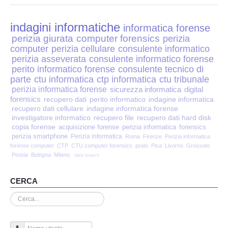
Perizia Disp. Elettronici
indagini informatiche
Perizia Stalking
informatica forense
perizia giurata
computer forensics
perizia
computer
perizia cellulare
consulente informatico
Perizia Cyber Bullismo
perizia asseverata
consulente informatico forense
perito informatico forense
consulente tecnico di
Incarichi CTU e CTP
parte
ctu informatica
ctp informatica
ctu tribunale
perizia informatica forense
sicurezza informatica
digital
forensics
recupero dati
perito informatico
indagine informatica
Perizia Centralini PBX e VOIP
recupero dati cellulare
indagine informatica forense
investigatore informatico
recupero file
recupero dati hard disk
copia forense
Perizia Estimo
acquisizione forense
perizia informatica
forensics
perizia smartphone
Perizia informatica
Roma
Firenze
Perizia informatica
forense computer
CTP
CTU computer forensics
prato
Pisa
Livorno
Grosseto
Perizia Documento informatico
Pistoia
Bologna
Milano.
data breach
Perizia Cloud
CERCA
Cerca...
Perizia E-mail