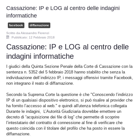
Perizia Data Breach
Cassazione: IP e LOG al centro delle indagini
informatiche
INDAGINI DIGITALI
facebook
diffamazione
Digital Intelligence OSINT
Scritto da
Alessandro Fiorenzi
Pubblicato: 12 Febbraio 2018
Cassazione: IP e LOG al centro delle
Indagini su computer
indagini informatiche
Indagini Smartphone,Tablet
I giudici della Quinta Sezione Penale della Corte di Cassazione con la
sentenza n. 5352 del 5 febbraio 2018 hanno stabilito che senza la
individuazione dell´indirizzo IP, i messaggi offensivi tramite Facebook,
Copia/Acquisizione Forense
non integrano il reato di diffamazione.
Secondo la Suprema Corte la questione è che "Conoscendo l’indirizzo
Bonifiche Digitali
IP di un qualsiasi dispositivo elettronico, si può risalire al provider che
ha fornito l’accesso al web." e quindi all'utenza telefonica collegata
Forensics Readiness
Durante le indagini, L’Autorità Giudiziaria dovrebbe emettere un
decreto di “acquisizione dei file di log” che permette di scoprire
l’intestatario del contratto di connessione al fine di verificare che
Incident Response
questo coincida con il titolare del profilo che ha posto in essere la
diffamazione.