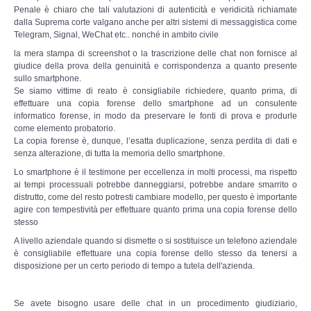
Copia/Acquisizione Forense Web
Penale è chiaro che tali valutazioni di autenticità e veridicità richiamate
dalla Suprema corte valgano anche per altri sistemi di messaggistica come
Telegram, Signal, WeChat etc.. nonché in ambito civile
Indagini persone scomparse
la mera stampa di screenshot o la trascrizione delle chat non fornisce al
giudice della prova della genuinità e corrispondenza a quanto presente
Remote Digital Forensics
sullo smartphone.
Se siamo vittime di reato è consigliabile richiedere, quanto prima, di
effettuare una copia forense dello smartphone ad un consulente
Acquisizione Forense remota
informatico forense, in modo da preservare le fonti di prova e produrle
come elemento probatorio.
La copia forense è, dunque, l’esatta duplicazione, senza perdita di dati e
Sblocco PIN Smartphone
senza alterazione, di tutta la memoria dello smartphone.
Lo smartphone è il testimone per eccellenza in molti processi, ma rispetto
Recupero dati
ai tempi processuali potrebbe danneggiarsi, potrebbe andare smarrito o
distrutto, come del resto potresti cambiare modello, per questo è importante
agire con tempestività per effettuare quanto prima una copia forense dello
Prevenzione Frode
stesso
A livello aziendale quando si dismette o si sostituisce un telefono aziendale
CYBER SECURITY
è consigliabile effettuare una copia forense dello stesso da tenersi a
disposizione per un certo periodo di tempo a tutela dell'azienda.
Security Management
Se avete bisogno usare delle chat in un procedimento giudiziario,