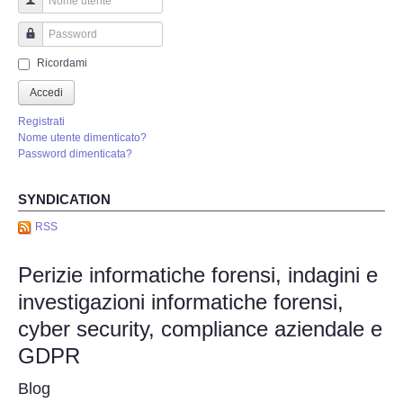
Perizia Truffa Banca e Online
Nome utente
Perizia Dash Cam
Password
Ricordami
Perizia software spia
Accedi
Registrati
Perizia Controllo lavoratori
Nome utente dimenticato?
Password dimenticata?
Perizia Chat WhatsApp,Telegram
SYNDICATION
Perizia DVR
RSS
Perizie informatiche forensi, indagini e
Perizia IoT e IIoT
investigazioni informatiche forensi,
Perizia Ransomware Malware
cyber security, compliance aziendale e
GDPR
Perizia Incidente Stradale
Blog