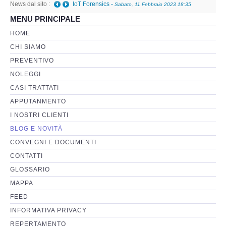
News dal sito :
Telefono danneggiato posso recuperare i dati anche
MENU PRINCIPALE
a fini giudiziari?
-
Giovedì, 05 Gennaio 2023 01:08
Perizia Basi di Dati
HOME
CHI SIAMO
Perizia Immagini e Video
PREVENTIVO
NOLEGGI
Perzia su Software/Programmi
CASI TRATTATI
Perizia Fonica e Trascrizioni
APPUTANMENTO
I NOSTRI CLIENTI
Perizia su Social Network
BLOG E NOVITÀ
CONVEGNI E DOCUMENTI
Perizia Web Reputation
CONTATTI
GLOSSARIO
Perizia Host e Mainframe
MAPPA
FEED
Perizia Contratti ICT
INFORMATIVA PRIVACY
REPERTAMENTO