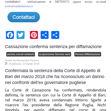
contattateci
telefonicamente al 3487920172 oppure inviaci un’email
Risk Management
a
info@studiofiorenzi.it
Incident Handling & Response
Log Management & SIEM
Facebook
Twitter
Pinterest
Share
Share
Vulnerability Assesment & Pen Test
Cassazione conferma sentenza per diffamazione
BC & DR
perizia social network
acquisizione forense web
Perizia Diffamazione
Scritto da
Alessandro Fiorenzi
Data Breach
Pubblicato: 23 Aprile 2019
Confermata la sentenza della Corte di Appello di
Bari del marzo 2018 che ha riconosciuto un danno
A & C
nei confronti dell’ex governatore pugliese
Privacy & GDPR
La Corte di Cassazione ha confermato, rendendola
definita, la sentenza con cui la Corte di Appello di Bari,
nel marzo 2018, aveva condannato Vittorio Sgarbi a
Resp. Amministrativa dlsg 231
risarcire l’ex presidente della Regione Puglia, Nichi
Vendola, per averlo diffamato nel corso di una