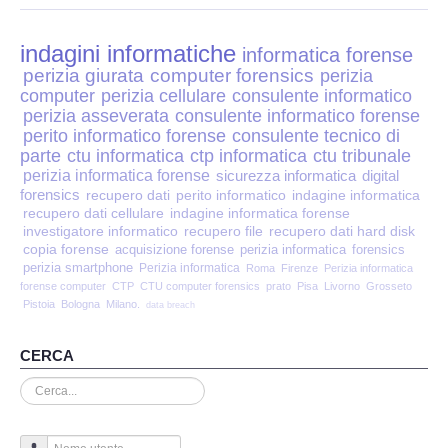
Perizia Disp. Elettronici
indagini informatiche
Perizia Stalking
informatica forense
perizia giurata
computer forensics
perizia
computer
perizia cellulare
consulente informatico
Perizia Cyber Bullismo
perizia asseverata
consulente informatico forense
perito informatico forense
consulente tecnico di
Incarichi CTU e CTP
parte
ctu informatica
ctp informatica
ctu tribunale
perizia informatica forense
sicurezza informatica
digital
forensics
recupero dati
perito informatico
indagine informatica
Perizia Centralini PBX e VOIP
recupero dati cellulare
indagine informatica forense
investigatore informatico
recupero file
recupero dati hard disk
copia forense
Perizia Estimo
acquisizione forense
perizia informatica
forensics
perizia smartphone
Perizia informatica
Roma
Firenze
Perizia informatica
forense computer
CTP
CTU computer forensics
prato
Pisa
Livorno
Grosseto
Perizia Documento informatico
Pistoia
Bologna
Milano.
data breach
Perizia Cloud
CERCA
Cerca...
Perizia E-mail