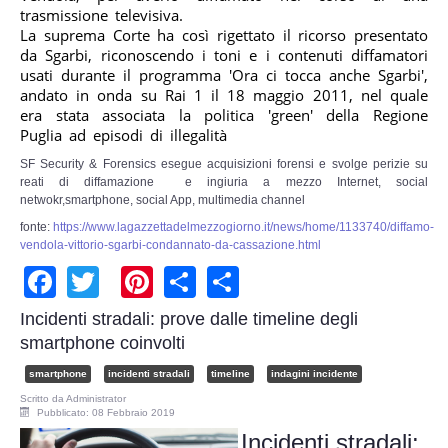
Adempimenti Ecommerce
trasmissione televisiva.
La suprema Corte ha così rigettato il ricorso presentato
da Sgarbi, riconoscendo i toni e i contenuti diffamatori
Tutela Copyright e Marchi
usati durante il programma 'Ora ci tocca anche Sgarbi',
andato in onda su Rai 1 il 18 maggio 2011, nel quale
Auditing Aziendale
era stata associata la politica 'green' della Regione
Puglia ad episodi di illegalità
Programma Azienda Sicura
SF Security & Forensics esegue acquisizioni forensi e svolge perizie su
reati di diffamazione e ingiuria a mezzo Internet, social
netwokr,smartphone, social App, multimedia channel
Assistenza Legale
fonte:
https://www.lagazzettadelmezzogiorno.it/news/home/1133740/diffamo-
vendola-vittorio-sgarbi-condannato-da-cassazione.html
INFO
Facebook
Twitter
Pinterest
Share
Share
Incidenti stradali: prove dalle timeline degli
smartphone coinvolti
smartphone
incidenti stradali
timeline
indagini incidente
Scritto da
Administrator
Pubblicato: 08 Febbraio 2019
Incidenti stradali: