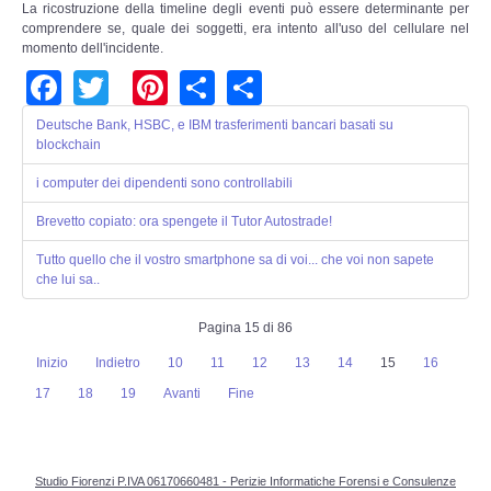
La ricostruzione della timeline degli eventi può essere determinante per
comprendere se, quale dei soggetti, era intento all'uso del cellulare nel
momento dell'incidente.
Facebook
Twitter
Pinterest
Share
Share
Deutsche Bank, HSBC, e IBM trasferimenti bancari basati su
blockchain
i computer dei dipendenti sono controllabili
Brevetto copiato: ora spengete il Tutor Autostrade!
Tutto quello che il vostro smartphone sa di voi... che voi non sapete
che lui sa..
Pagina 15 di 86
Inizio
Indietro
10
11
12
13
14
15
16
17
18
19
Avanti
Fine
Studio Fiorenzi P.IVA 06170660481 - Perizie Informatiche Forensi e Consulenze