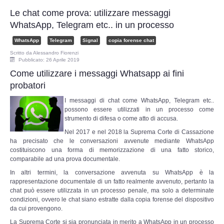
Perizia Data Breach
Le chat come prova: utilizzare messaggi
WhatsApp, Telegram etc.. in un processo
INDAGINI DIGITALI
WhatsApp
Telegram
Signal
copia forense chat
Digital Intelligence OSINT
Scritto da
Alessandro Fiorenzi
Pubblicato: 26 Aprile 2019
Come utilizzare i messaggi Whatsapp ai fini
Indagini su computer
probatori
I messaggi di chat come WhatsApp, Telegram etc..
Indagini Smartphone,Tablet
possono essere utilizzati in un processo come
strumento di difesa o come atto di accusa.
Copia/Acquisizione Forense
Nel 2017 e nel 2018 la Suprema Corte di Cassazione
ha precisato che le conversazioni avvenute mediante WhatsApp
costituiscono una forma di memorizzazione di una fatto storico,
Bonifiche Digitali
comparabile ad una prova documentale.
In altri termini, la conversazione avvenuta su WhatsApp è la
Forensics Readiness
rappresentazione documentale di un fatto realmente avvenuto, pertanto la
chat può essere utilizzata in un processo penale, ma solo a determinate
condizioni, ovvero le chat siano estratte dalla copia forense del dispositivo
Incident Response
da cui provengono.
La Suprema Corte si sia pronunciata in merito a WhatsApp in un processo