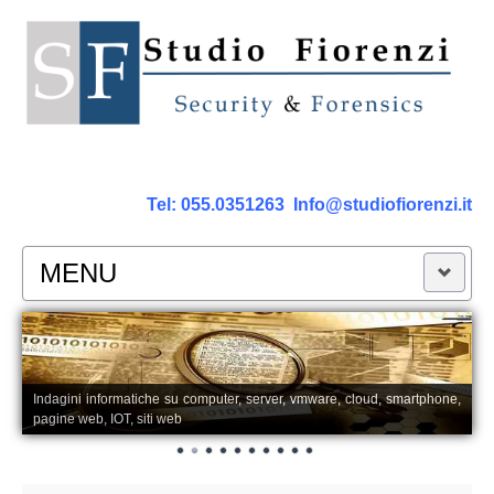
Tel:
055.0351263
Info@studiofiorenzi.it
MENU
PERIZIE
Perizia Computer
Indagini informatiche su computer, server, vmware, cloud, smartphone,
pagine web, IOT, siti web
Perizia Smartphone Tablet,Cell.
Perizia Rete dati