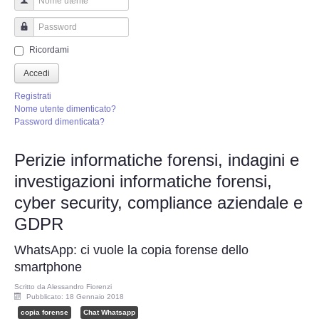
Perizia Truffa Banca e Online
Nome utente
Perizia Dash Cam
Password
Ricordami
Perizia software spia
Accedi
Registrati
Perizia Controllo lavoratori
Nome utente dimenticato?
Password dimenticata?
Perizia Chat WhatsApp,Telegram
Perizie informatiche forensi, indagini e
investigazioni informatiche forensi,
Perizia DVR
cyber security, compliance aziendale e
Perizia IoT e IIoT
GDPR
WhatsApp: ci vuole la copia forense dello
Perizia Ransomware Malware
smartphone
Perizia Incidente Stradale
Scritto da
Alessandro Fiorenzi
Pubblicato: 18 Gennaio 2018
copia forense
Chat Whatsapp