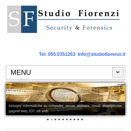
Tel:
055.0351263
Info@studiofiorenzi.it
MENU
PERIZIE
Perizia Computer
Indagini informatiche su computer, server, vmware, cloud, smartphone,
pagine web, IOT, siti web
Perizia Smartphone Tablet,Cell.
Perizia Rete dati