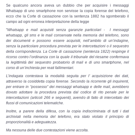
Perizia Data Breach
Se qualcuno ancora aveva un dubbio che per acquisire i messaggi
Whatsapp di uno smartphone non servisse la copia forense del telefono,
ecco che la Corte di cassazione con la sentenza 1882 ha sgomberato il
INDAGINI DIGITALI
campo ad ogni erronea interpretazione della legge
"
Whatsapp e mail acquisiti senza garanzie particolari - I messaggi
Digital Intelligence OSINT
whatsapp, gli sms e le mail conservate nella memoria del telefono, sono
dei documenti e possono essere acquisiti, nell’ambito di un’indagine,
senza la particolare procedura prevista per le intercettazioni o il sequestro
Indagini su computer
della corrispondenza. La Corte di cassazione (sentenza 1822) respinge il
ricorso contro l’ordinanza con la quale il tribunale del riesame confermava
Indagini Smartphone,Tablet
la legittimità del sequestro probatorio di mail e di uno smartphone, nel
corso di un’inchiesta per reati fallimentari.
L’indagata contestava la modalità seguita per l’ acquisizione dei dati,
Copia/Acquisizione Forense
attraverso la cosiddetta copia forense. Secondo la ricorrente gli inquirenti,
per entrare in “possesso” dei messaggi whatsapp e delle mail, avrebbero
Bonifiche Digitali
dovuto adottare la procedura prevista dal codice di rito penale per le
intercettazioni (articoli 266 e seguenti), avendo di fatto di intercettato dei
flussi di comunicazioni telematiche.
Forensics Readiness
Inoltre, a parere della difesa, con la copia indiscriminata di tutti i dati
archiviati nella memoria del telefono, era stato violato il principio di
Incident Response
proporzionalità e adeguatezza.
Ma nessuna delle due contestazioni viene accolta.