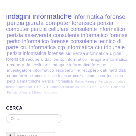
Perizia Disp. Elettronici
indagini informatiche
Perizia Stalking
informatica forense
perizia giurata
computer forensics
perizia
computer
perizia cellulare
consulente informatico
Perizia Cyber Bullismo
perizia asseverata
consulente informatico forense
perito informatico forense
consulente tecnico di
Incarichi CTU e CTP
parte
ctu informatica
ctp informatica
ctu tribunale
perizia informatica forense
sicurezza informatica
digital
forensics
recupero dati
perito informatico
indagine informatica
Perizia Centralini PBX e VOIP
recupero dati cellulare
indagine informatica forense
investigatore informatico
recupero file
recupero dati hard disk
copia forense
Perizia Estimo
acquisizione forense
perizia informatica
forensics
perizia smartphone
Perizia informatica
Roma
Firenze
Perizia informatica
forense computer
CTP
CTU computer forensics
prato
Pisa
Livorno
Grosseto
Perizia Documento informatico
Pistoia
Bologna
Milano.
data breach
Perizia Cloud
CERCA
Cerca...
Perizia E-mail