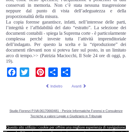
Adempimenti Ecommerce
conservati in memoria. Non c’è stata nessuna trasgressione
neppure dal punto di vista dell’adeguatezza e della
proporzionalità della misura.
Tutela Copyright e Marchi
La copia forense garantisce, infatti, nell’interesse delle parti,
l’integrità e l’affidabilità del dato “estratto”. La selezione dei
documenti contabili - spiega la Suprema corte - è particolarmente
Auditing Aziendale
complessa perché investe tutta l’attività imprenditoriale
dell’indagato. Per questo la scelta e la “riproduzione” dei
Programma Azienda Sicura
documenti rilevanti non si poteva fare sul posto, in un limitato
arco di tempo.>> (Patrizia Maciocchi, Il Sole 24 ore di oggi, p.
19).
Assistenza Legale
Facebook
Twitter
Pinterest
Share
Share
INFO
Indietro
Avanti
Studio Fiorenzi P.IVA 06170660481 - Perizie Informatiche Forensi e Consulenze
Tecniche a valore Legale e Giudiziario in Tribunale
Questo sito utilizza i cookie per offrire una migliore esperienza di navigazione.