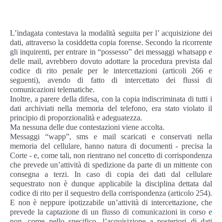
Risk Management
Incident Handling & Response
L’indagata contestava la modalità seguita per l’ acquisizione dei
dati, attraverso la cosiddetta copia forense. Secondo la ricorrente
gli inquirenti, per entrare in “possesso” dei messaggi whatsapp e
Log Management & SIEM
delle mail, avrebbero dovuto adottare la procedura prevista dal
codice di rito penale per le intercettazioni (articoli 266 e
Vulnerability Assesment & Pen Test
seguenti), avendo di fatto di intercettato dei flussi di
comunicazioni telematiche.
Inoltre, a parere della difesa, con la copia indiscriminata di tutti i
BC & DR
dati archiviati nella memoria del telefono, era stato violato il
principio di proporzionalità e adeguatezza.
Ma nessuna delle due contestazioni viene accolta.
Data Breach
Messaggi “wapp”, sms e mail scaricati e conservati nella
memoria del cellulare, hanno natura di documenti - precisa la
A & C
Corte - e, come tali, non rientrano nel concetto di corrispondenza
che prevede un’attività di spedizione da parte di un mittente con
consegna a terzi. In caso di copia dei dati dal cellulare
Privacy & GDPR
sequestrato non è dunque applicabile la disciplina dettata dal
codice di rito per il sequestro della corrispondenza (articolo 254).
E non è neppure ipotizzabile un’attività di intercettazione, che
Resp. Amministrativa dlsg 231
prevede la captazione di un flusso di comunicazioni in corso e
non, come nello specifico, l’acquisizione a posteriori di dati