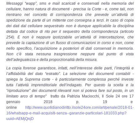
Copia/Acquisizione Forense Web
Messaggi “wapp”, sms e mail scaricati e conservati nella memoria del
cellulare, hanno natura di documenti - precisa la Corte - e, come tali, non
rientrano nel concetto di corrispondenza che prevede un’attività di
Indagini persone scomparse
spedizione da parte di un mittente con consegna a terzi. In caso di copia
dei dati dal cellulare sequestrato non è dunque applicabile la disciplina
dettata dal codice di rito per il sequestro della corrispondenza (articolo
Remote Digital Forensics
254). E non è neppure ipotizzabile un’attività di intercettazione, che
prevede la captazione di un flusso di comunicazioni in corso e non, come
nello specifico, l’acquisizione a posteriori di dati conservati in memoria.
Acquisizione Forense remota
Non c’è stata nessuna trasgressione neppure dal punto di vista
dell’adeguatezza e della proporzionalità della misura.
Sblocco PIN Smartphone
La copia forense garantisce, infatti, nell’interesse delle parti, l’integrità e
l’affidabilità del dato “estratto”. La selezione dei documenti contabili -
spiega la Suprema corte - è particolarmente complessa perché investe
Recupero dati
tutta l’attività imprenditoriale dell’indagato. Per questo la scelta e la
“riproduzione” dei documenti rilevanti non si poteva fare sul posto, in un
Prevenzione Frode
limitato arco di tempo
" tratto da Patrizia Maciocchi, Il Sole 24 ore 17
gennaio 2018 p. 19 e
online
http://www.quotidianodiritto.ilsole24ore.com/art/penale/2018-01-
CYBER SECURITY
16/whatsapp-e-mail-acquisiti-senza--garanzie-particolari-181033.php?
uuid=AEMjQnjD
Security Management