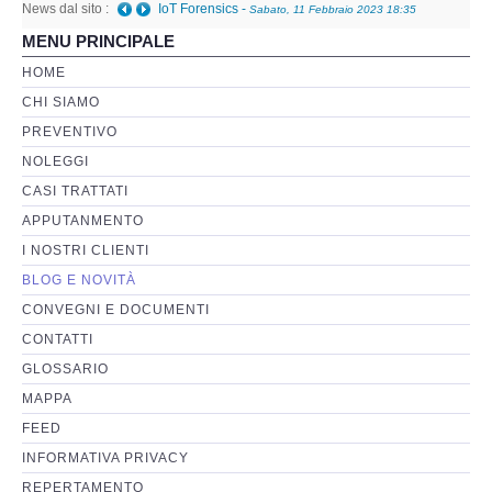
News dal sito :
IoT Forensics
-
Sabato, 11 Febbraio 2023 18:35
MENU PRINCIPALE
Perizia Basi di Dati
HOME
CHI SIAMO
Perizia Immagini e Video
PREVENTIVO
NOLEGGI
Perzia su Software/Programmi
CASI TRATTATI
Perizia Fonica e Trascrizioni
APPUTANMENTO
I NOSTRI CLIENTI
Perizia su Social Network
BLOG E NOVITÀ
CONVEGNI E DOCUMENTI
Perizia Web Reputation
CONTATTI
GLOSSARIO
Perizia Host e Mainframe
MAPPA
FEED
Perizia Contratti ICT
INFORMATIVA PRIVACY
REPERTAMENTO