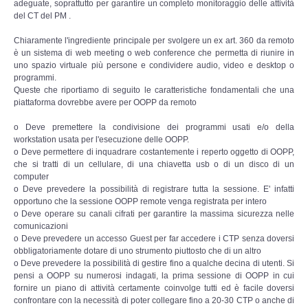
adeguate, soprattutto per garantire un completo monitoraggio delle attività
del CT del PM .
Chiaramente l'ingrediente principale per svolgere un ex art. 360 da remoto
è un sistema di web meeting o web conference che permetta di riunire in
uno spazio virtuale più persone e condividere audio, video e desktop o
programmi.
Queste che riportiamo di seguito le caratteristiche fondamentali che una
piattaforma dovrebbe avere per OOPP da remoto
o Deve premettere la condivisione dei programmi usati e/o della
workstation usata per l'esecuzione delle OOPP.
o Deve permettere di inquadrare costantemente i reperto oggetto di OOPP,
che si tratti di un cellulare, di una chiavetta usb o di un disco di un
computer
o Deve prevedere la possibilità di registrare tutta la sessione. E' infatti
opportuno che la sessione OOPP remote venga registrata per intero
o Deve operare su canali cifrati per garantire la massima sicurezza nelle
comunicazioni
o Deve prevedere un accesso Guest per far accedere i CTP senza doversi
obbligatoriamente dotare di uno strumento piuttosto che di un altro
o Deve prevedere la possibilità di gestire fino a qualche decina di utenti. Si
pensi a OOPP su numerosi indagati, la prima sessione di OOPP in cui
fornire un piano di attività certamente coinvolge tutti ed è facile doversi
confrontare con la necessità di poter collegare fino a 20-30 CTP o anche di