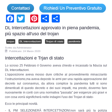
Facebook
Twitter
Pinterest
Share
Share
DL Intercettazioni approvato in piena pandemia,
più spazio all'uso del trojan
trojan
DL intercettazioni
Trojan di stato
pandemia
Scritto da
Administrator
Pubblicato: 24 Marzo 2020
Intercettazioni e Trjan di stato
Lo scroso 25 Febbraio il Governo aveva chiesto e incassato la fiducia sul
DL Intercettazioni.
L'opposizione aveva mosso dure critiche al provvedimento minaccianto
l’ostruzionismo,ma aveva deposto le armi per una rapida approvazione del
decreto sul coronavirus, da allora complice la pandemia tutti si sono
dimenticati di questo decreto e dei suoi impatti, ma presto, dovermo fare
nuovamente in conti con una normativa "passata" per esigenze più gravi e
con cosa vorrà significherà nelle indagini l'uso dei Trojan di stato-
Ecco le principali novità.
- IL PM SELEZIONERÀ INTERCETTAZIONI:non sarà più la polizia