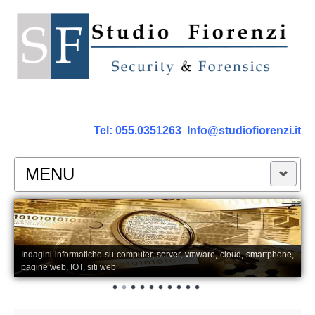
Tel:
055.0351263
Info@studiofiorenzi.it
MENU
PERIZIE
Perizia Computer
Indagini informatiche su computer, server, vmware, cloud, smartphone,
pagine web, IOT, siti web
Perizia Smartphone Tablet,Cell.
Perizia Rete dati