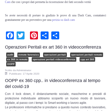
Cam
che con i propri dati permetta la ricostruzione dei fatti secondo verità
Risk Management
Incident Handling & Response
Se avete necessità di portare in giudizio le prove di una Dash Cam, contattateci
gratuitamente per un preventivo per una
perizia su dash cam
Log Management & SIEM
Facebook
Twitter
Pinterest
Share
Share
Vulnerability Assesment & Pen Test
Operazioni Peritali ex art 360 in videoconferenza
BC & DR
audit
remote forensics
operazioni peritali
operazioni peritali remoto
ex 360 in remoto
operazioni peritali videoconferenza
cpp art 360
Data Breach
OOPP
Scritto da
Administrator
Pubblicato: 17 Aprile 2020
A & C
OOPP ex 360 cpp.. in videoconferenza al tempo
del covid-19
Privacy & GDPR
Con il lock down, il distanziamento sociale, mascherine e presidi di
protezione individuale abbiamo scoperto un nuovo modo di lavorare,
Resp. Amministrativa dlsg 231
digitale, al passo con i tempi: lo Smart working o lavoro agile.
Le professioni informatiche si prestano a questo nuovo contesto lavorativo,