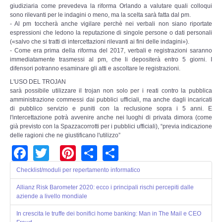
giudiziaria come prevedeva la riforma Orlando a valutare quali colloqui
sono rilevanti per le indagini o meno, ma la scelta sarà fatta dal pm.
- Al pm toccherà anche vigilare perchè nei verbali non siano riportate
espressioni che ledono la reputazione di singole persone o dati personali
(«salvo che si tratti di intercettazioni rilevanti ai fini delle indagini»).
- Come era prima della riforma del 2017, verbali e registrazioni saranno
immediatamente trasmessi al pm, che li depositerà entro 5 giorni. I
difensori potranno esaminare gli atti e ascoltare le registrazioni.
L'USO DEL TROJAN
sarà possibile utilizzare il trojan non solo per i reati contro la pubblica
amministrazione commessi dai pubblici ufficiali, ma anche dagli incaricati
di pubblico servizio e puniti con la reclusione sopra i 5 anni. E
l'intercettazione potrà avvenire anche nei luoghi di privata dimora (come
già previsto con la Spazzacorrotti per i pubblici ufficiali), “previa indicazione
delle ragioni che ne giustificano l'utilizzo”
Facebook
Twitter
Pinterest
Share
Share
Checklist/moduli per repertamento informatico
Allianz Risk Barometer 2020: ecco i principali rischi percepiti dalle
aziende a livello mondiale
In crescita le truffe dei bonifici home banking: Man in The Mail e CEO