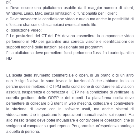
più
o Deve essere una piattaforma usabile da il maggior numero di client,
Windows, Linux, Mac, senza limitazioni di funzionalità per il client
o Deve prevedere la condivisione video e audio ma anche la possibilità di
effettuare chat come di scambiarsi eventualmente file.
o Risoluzione Video:
 Le postazioni del CT del PM devono trasmettere la componente video
perlomeno in HD per garantire una corretta visione e identificazioni dei
supporti nonché delle funzioni selezionate sui programmi
 La piattaforma deve permettere flussi perlomeno flussi fra i partecipanti in
HD
La scelta dello strumento commerciale o open, di un brand o di un altro
non è significativa, lo sono invece le funzionalità che abbiamo indicato
perché queste mettono il CT PM nella condizione di condurre le attività con
assoluta trasparenza e correttezza e i CTP nella condizione di verificare la
corretta gestione delle OOPP e dei reperti. La piattaforma scelta deve
permettere di collegare più utenti in web meeting, collegare e condividere
la stazione di lavoro con in software usati, ma anche sistemi di
videocamere che inquadrano le operazioni manuali svolte sui reperti. Ma
allo stesso tempo deve poter inquadrare e condividere le operazioni che si
svolgono al computer su quel reperto. Per garantire un'esperienza analoga
a quella di persona.