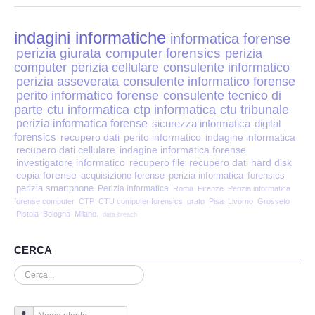
Perizia Disp. Elettronici
indagini informatiche
Perizia Stalking
informatica forense
perizia giurata
computer forensics
perizia
computer
perizia cellulare
consulente informatico
Perizia Cyber Bullismo
perizia asseverata
consulente informatico forense
perito informatico forense
consulente tecnico di
Incarichi CTU e CTP
parte
ctu informatica
ctp informatica
ctu tribunale
perizia informatica forense
sicurezza informatica
digital
forensics
recupero dati
perito informatico
indagine informatica
Perizia Centralini PBX e VOIP
recupero dati cellulare
indagine informatica forense
investigatore informatico
recupero file
recupero dati hard disk
copia forense
Perizia Estimo
acquisizione forense
perizia informatica
forensics
perizia smartphone
Perizia informatica
Roma
Firenze
Perizia informatica
forense computer
CTP
CTU computer forensics
prato
Pisa
Livorno
Grosseto
Perizia Documento informatico
Pistoia
Bologna
Milano.
data breach
Perizia Cloud
CERCA
Cerca...
Perizia E-mail