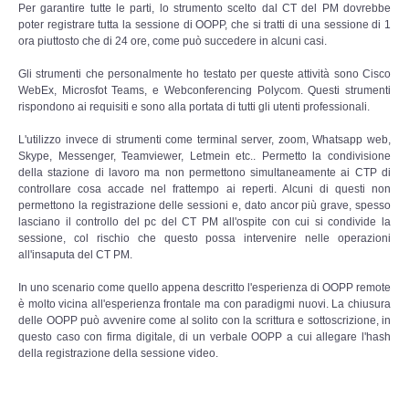
Per garantire tutte le parti, lo strumento scelto dal CT del PM dovrebbe
poter registrare tutta la sessione di OOPP, che si tratti di una sessione di 1
ora piuttosto che di 24 ore, come può succedere in alcuni casi.
Gli strumenti che personalmente ho testato per queste attività sono Cisco
WebEx, Microsfot Teams, e Webconferencing Polycom. Questi strumenti
rispondono ai requisiti e sono alla portata di tutti gli utenti professionali.
L'utilizzo invece di strumenti come terminal server, zoom, Whatsapp web,
Skype, Messenger, Teamviewer, Letmein etc.. Permetto la condivisione
della stazione di lavoro ma non permettono simultaneamente ai CTP di
controllare cosa accade nel frattempo ai reperti. Alcuni di questi non
permettono la registrazione delle sessioni e, dato ancor più grave, spesso
lasciano il controllo del pc del CT PM all'ospite con cui si condivide la
sessione, col rischio che questo possa intervenire nelle operazioni
all'insaputa del CT PM.
In uno scenario come quello appena descritto l'esperienza di OOPP remote
è molto vicina all'esperienza frontale ma con paradigmi nuovi. La chiusura
delle OOPP può avvenire come al solito con la scrittura e sottoscrizione, in
questo caso con firma digitale, di un verbale OOPP a cui allegare l'hash
della registrazione della sessione video.