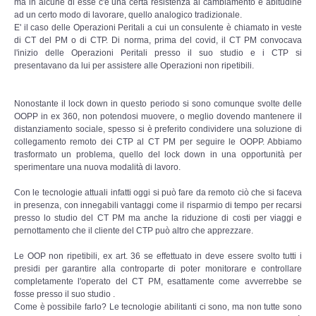
ma in alcune di esse c'è una certa resistenza al cambiamento e abitudine
Adempimenti Ecommerce
ad un certo modo di lavorare, quello analogico tradizionale.
E' il caso delle Operazioni Peritali a cui un consulente è chiamato in veste
di CT del PM o di CTP. Di norma, prima del covid, il CT PM convocava
Tutela Copyright e Marchi
l'inizio delle Operazioni Peritali presso il suo studio e i CTP si
presentavano da lui per assistere alle Operazioni non ripetibili.
Auditing Aziendale
Nonostante il lock down in questo periodo si sono comunque svolte delle
Programma Azienda Sicura
OOPP in ex 360, non potendosi muovere, o meglio dovendo mantenere il
distanziamento sociale, spesso si è preferito condividere una soluzione di
collegamento remoto dei CTP al CT PM per seguire le OOPP. Abbiamo
Assistenza Legale
trasformato un problema, quello del lock down in una opportunità per
sperimentare una nuova modalità di lavoro.
INFO
Con le tecnologie attuali infatti oggi si può fare da remoto ciò che si faceva
in presenza, con innegabili vantaggi come il risparmio di tempo per recarsi
presso lo studio del CT PM ma anche la riduzione di costi per viaggi e
pernottamento che il cliente del CTP può altro che apprezzare.
Le OOP non ripetibili, ex art. 36 se effettuato in deve essere svolto tutti i
presidi per garantire alla controparte di poter monitorare e controllare
completamente l'operato del CT PM, esattamente come avverrebbe se
fosse presso il suo studio .
Come è possibile farlo? Le tecnologie abilitanti ci sono, ma non tutte sono