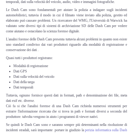
temporali, dati sulla velocità del veicolo, audio, video e immagini fotografiche.
Copia/Acquisizione Forense Web
Le
Dash Cam
sono fondamentali per aiutare la polizia a indagare sugli incidenti
automobilistici, tuttavia il modo in cui il filmato viene inviato alla polizia, gestito ed
Indagini persone scomparse
elaborato può causare problemi. Un ricercatore del WMG, l'Università di Warwick ha
valutato sette diversi tipi di sistemi di archiviazione SD delle
Dash Cam
per vedere
come aiutano e ostacolano la scienza forense digitale.
Remote Digital Forensics
L'analisi forense delle
Dash Cam
presenta tuttavia alcuni problemi in quanto non esiste
uno standard condiviso dai vari produttori riguardo alla modalità di registrazione e
Acquisizione Forense remota
conservazione dei dati .
Quasi tutti i produttori registrano:
Sblocco PIN Smartphone
Modalità di registrazione
Dati GPS
Recupero dati
Dati sulla velocità del veicolo
Dati della targa
Dati temporali
Prevenzione Frode
Tuttavia, ognuno fornisce questi dati in formati, path e denominazione dei file, meta
dati exif etc. diverse.
Ciò fa si che l'analisi forense di una
CYBER SECURITY
Dash Cam
richieda numerosi strumenti per
estrarre l'informazione ricercata che si trova in path e formati diversi a seconda del
produttore. talvolta vengono in aiuto i programmi di viewer nativi.
Security Management
Se quindi le Dash Cam sono e saranno sempre più determinanti nella risoluzione di
incidenti stradali, sarà importante portare in giudizio la
perizia informatica sulla Dash