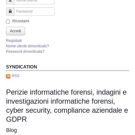
Perizia Truffa Banca e Online
Nome utente
Perizia Dash Cam
Password
Ricordami
Perizia software spia
Accedi
Registrati
Perizia Controllo lavoratori
Nome utente dimenticato?
Password dimenticata?
Perizia Chat WhatsApp,Telegram
SYNDICATION
Perizia DVR
RSS
Perizie informatiche forensi, indagini e
Perizia IoT e IIoT
investigazioni informatiche forensi,
Perizia Ransomware Malware
cyber security, compliance aziendale e
GDPR
Perizia Incidente Stradale
Blog