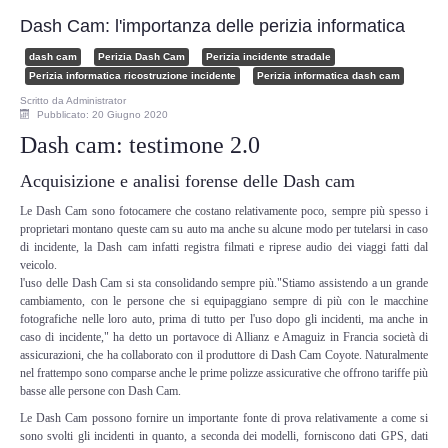
Perizia Data Breach
Dash Cam: l'importanza delle perizia informatica
INDAGINI DIGITALI
dash cam
Perizia Dash Cam
Perizia incidente stradale
Perizia informatica ricostruzione incidente
Perizia informatica dash cam
Scritto da
Administrator
Digital Intelligence OSINT
Pubblicato: 20 Giugno 2020
Dash cam: testimone 2.0
Indagini su computer
Acquisizione e analisi forense delle Dash cam
Indagini Smartphone,Tablet
Le
Dash Cam
sono fotocamere che costano relativamente poco, sempre più spesso i
proprietari montano queste cam su auto ma anche su alcune modo per tutelarsi in caso
di incidente, la Dash cam infatti registra filmati e riprese audio dei viaggi fatti dal
Copia/Acquisizione Forense
veicolo.
l'uso delle Dash Cam si sta consolidando sempre più."Stiamo assistendo a un grande
cambiamento, con le persone che si equipaggiano sempre di più con le macchine
Bonifiche Digitali
fotografiche nelle loro auto, prima di tutto per l'uso dopo gli incidenti, ma anche in
caso di incidente," ha detto un portavoce di Allianz e Amaguiz in Francia società di
Forensics Readiness
assicurazioni, che ha collaborato con il produttore di
Dash Cam
Coyote. Naturalmente
nel frattempo sono comparse anche le prime polizze assicurative che offrono tariffe più
basse alle persone con
Dash Cam
.
Incident Response
Le
Dash Cam
possono fornire un importante fonte di prova relativamente a come si
sono svolti gli incidenti in quanto, a seconda dei modelli, forniscono dati GPS, dati