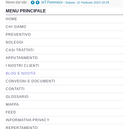
News dal sito :
Telefono danneggiato posso recuperare i dati anche
MENU PRINCIPALE
a fini giudiziari?
-
Giovedì, 05 Gennaio 2023 01:08
Perizia Basi di Dati
HOME
CHI SIAMO
Perizia Immagini e Video
PREVENTIVO
NOLEGGI
Perzia su Software/Programmi
CASI TRATTATI
Perizia Fonica e Trascrizioni
APPUTANMENTO
I NOSTRI CLIENTI
Perizia su Social Network
BLOG E NOVITÀ
CONVEGNI E DOCUMENTI
Perizia Web Reputation
CONTATTI
GLOSSARIO
Perizia Host e Mainframe
MAPPA
FEED
Perizia Contratti ICT
INFORMATIVA PRIVACY
REPERTAMENTO