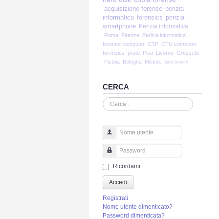
acquisizione forense
perizia
informatica
forensics
perizia
smartphone
Perizia informatica
Roma
Firenze
Perizia informatica
forense computer
CTP
CTU computer
forensics
prato
Pisa
Livorno
Grosseto
Pistoia
Bologna
Milano.
data breach
CERCA
Cerca...
Nome utente
Password
Ricordami
Accedi
Registrati
Nome utente dimenticato?
Password dimenticata?