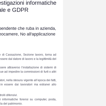
estigazioni informatiche
ndale e GDPR
ipendente che ruba in azienda,
ideocamere, No all'applicazione
 di Cassazione, Sezione lavoro, torna ad
 essere dal datore di lavoro e la legittimità del
sere attraverso l’installazione di sistemi di
e ad impedire la commissioni di furti o altri
ri, nella stesura vigente all’epoca dei fatti,
 in essere dai lavoratori ma estranei allo
lli difensivi.
i informatiche forensi su computer, posta,
la del patrimonio.