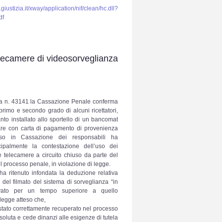
.giustizia.it/xway/application/nif/clean/hc.dll?
df
telecamere di videosorveglianza
a n. 43141 la Cassazione Penale conferma
rimo e secondo grado di alcuni ricettatori,
anto installato allo sportello di un bancomat
vare con carta di pagamento di provenienza
corso in Cassazione dei responsabili ha
cipalmente la contestazione dell’uso dei
e telecamere a circuito chiuso da parte del
il processo penale, in violazione di legge.
a ritenuto infondata la deduzione relativa
ità del filmato del sistema di sorveglianza “in
vato per un tempo superiore a quello
 legge atteso che,
 stato correttamente recuperato nel processo
ssoluta e cede dinanzi alle esigenze di tutela