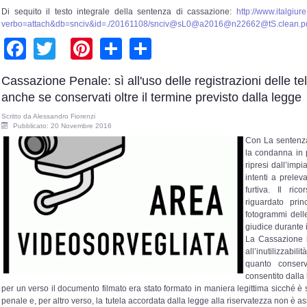
Di sequito il testo integrale della sentenza di cassazione:
http://www.italgiure
verbo=attach&db=snciv&id=./20161108/snciv@sL0@a2016@
n22662@tS.clean.p
Facebook
Twitter
Pinterest
Share
Share
Cassazione Penale: sì all'uso delle registrazioni delle 
anche se conservati oltre il termine previsto dalla legge
Scritto da
Alessandro Fiorenzi
Pubblicato: 20 Novembre 2016
Con La sentenz
la condanna in p
ripresi dall’impi
intenti a prele
furtiva. Il ri
riguardato prin
fotogrammi dell
giudice durante 
La Cassazione h
all’inutilizzabil
quanto conser
consentito dalla
per un verso il documento filmato era stato formato in maniera legittima sicché è
penale e, per altro verso, la tutela accordata dalla legge alla riservatezza non è a