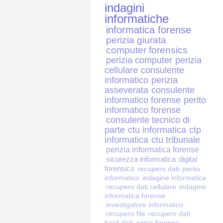
indagini
informatiche
informatica forense
perizia giurata
computer forensics
perizia computer
perizia
cellulare
consulente
informatico
perizia
asseverata
consulente
informatico forense
perito
informatico forense
consulente tecnico di
parte
ctu informatica
ctp
informatica
ctu tribunale
perizia informatica forense
sicurezza informatica
digital
forensics
recupero dati
perito
informatico
indagine informatica
recupero dati cellulare
indagine
informatica forense
investigatore informatico
recupero file
recupero dati
hard disk
copia forense