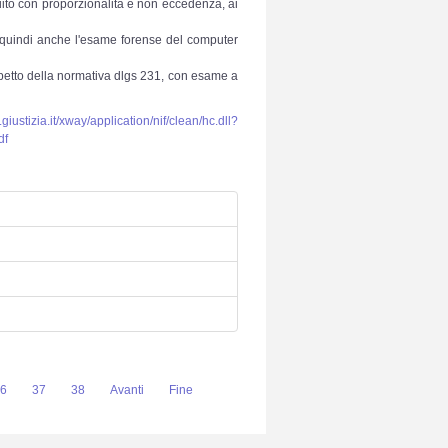
guito con proporzionalità e non eccedenza, ai
da quindi anche l'esame forense del computer
rispetto della normativa dlgs 231, con esame a
.giustizia.it/xway/application/nif/clean/hc.dll?
df
6
37
38
Avanti
Fine