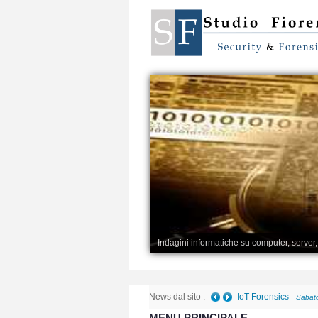
Indagini informatiche su computer, server
News dal sito :
IoT Forensics
-
Sabato
MENU PRINCIPALE