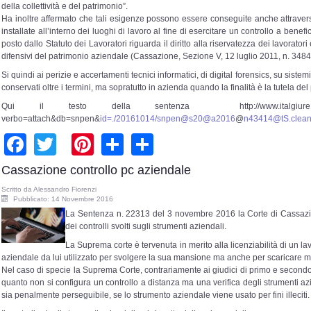
della collettività e del patrimonio”.
Ha inoltre affermato che tali esigenze possono essere conseguite anche attravers
installate all’interno dei luoghi di lavoro al fine di esercitare un controllo a benefic
posto dallo Statuto dei Lavoratori riguarda il diritto alla riservatezza dei lavorator
difensivi del patrimonio aziendale (Cassazione, Sezione V, 12 luglio 2011, n. 3484
Si quindi ai perizie e accertamenti tecnici informatici, di digital forensics, su sist
conservati oltre i termini, ma sopratutto in azienda quando la finalità è la tutela de
Qui il testo della sentenza http://www.italgiure.giustizia.it/
verbo=attach&db=snpen&
id=./20161014/snpen@s20@a2016
@
n43414@tS.clean
Facebook
Twitter
Pinterest
Share
Share
Cassazione controllo pc aziendale
Scritto da
Alessandro Fiorenzi
Pubblicato: 14 Novembre 2016
La Sentenza n. 22313 del 3 novembre 2016 la Corte di Cassazion
dei controlli svolti sugli strumenti aziendali.
La Suprema corte è tervenuta in merito alla licenziabilità di un la
aziendale da lui utilizzato per svolgere la sua mansione ma anche per scaricare m
Nel caso di specie la Suprema Corte, contrariamente ai giudici di primo e secondo 
quanto non si configura un controllo a distanza ma una verifica degli strumenti azi
sia penalmente perseguibile, se lo strumento aziendale viene usato per fini illeciti.