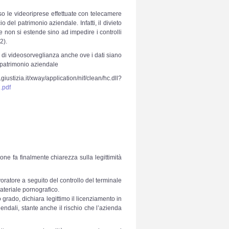
o le videoriprese effettuate con telecamere
io del patrimonio aziendale. Infatti, il divieto
i e non si estende sino ad impedire i controlli
2).
emi di videosorveglianza anche ove i dati siano
l patrimonio aziendale
xway/application/nif/clean/hc.dll?
.pdf
e fa finalmente chiarezza sulla legittimità
voratore a seguito del controllo del terminale
ateriale pornografico.
grado, dichiara legittimo il licenziamento in
endali, stante anche il rischio che l’azienda