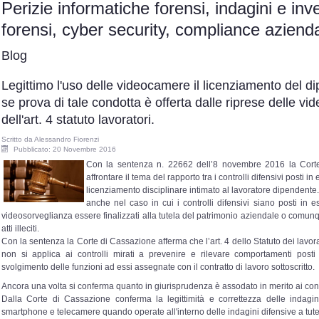
Perizie informatiche forensi, indagini e inv
forensi, cyber security, compliance azie
Blog
Legittimo l'uso delle videocamere il licenziamento del d
se prova di tale condotta è offerta dalle riprese delle v
dell'art. 4 statuto lavoratori.
Scritto da
Alessandro Fiorenzi
Pubblicato: 20 Novembre 2016
Con la sentenza n. 22662 dell’8 novembre 2016 la Corte
affrontare il tema del rapporto tra i controlli difensivi posti in
licenziamento disciplinare intimato al lavoratore dipendente.
anche nel caso in cui i controlli difensivi siano posti in es
videosorveglianza essere finalizzati alla tutela del patrimonio aziendale o comunqu
atti illeciti.
Con la sentenza la Corte di Cassazione afferma che l’art. 4 dello Statuto dei lavorato
non si applica ai controlli mirati a prevenire e rilevare comportamenti posti
svolgimento delle funzioni ad essi assegnate con il contratto di lavoro sottoscritto.
Ancora una volta si conferma quanto in giurisprudenza è assodato in merito ai contro
Dalla Corte di Cassazione conferma la legittimità e correttezza delle indagin
smartphone e telecamere quando operate all'interno delle indagini difensive a tute