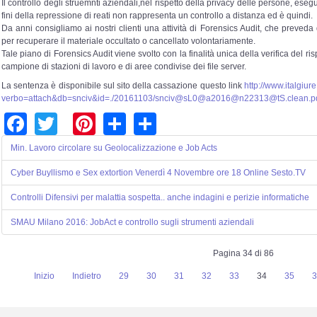
Il controllo degli struemnti aziendali,nel rispetto della privacy delle persone, ese
fini della repressione di reati non rappresenta un controllo a distanza ed è quindi.
Da anni consigliamo ai nostri clienti una attività di Forensics Audit, che preve
per recuperare il materiale occultato o cancellato volontariamente.
Tale piano di Forensics Audit viene svolto con la finalità unica della verifica del 
campione di stazioni di lavoro e di aree condivise dei file server.
La sentenza è disponibile sul sito della cassazione questo link
http://www.italgiure
verbo=attach&db=snciv&id=./20161103/snciv@sL0@a2016@
n22313@tS.clean.p
Facebook
Twitter
Pinterest
Share
Share
Min. Lavoro circolare su Geolocalizzazione e Job Acts
Cyber Buyllismo e Sex extortion Venerdì 4 Novembre ore 18 Online Sesto.TV
Controlli Difensivi per malattia sospetta.. anche indagini e perizie informatiche
SMAU Milano 2016: JobAct e controllo sugli strumenti aziendali
Pagina 34 di 86
Inizio
Indietro
29
30
31
32
33
34
35
3