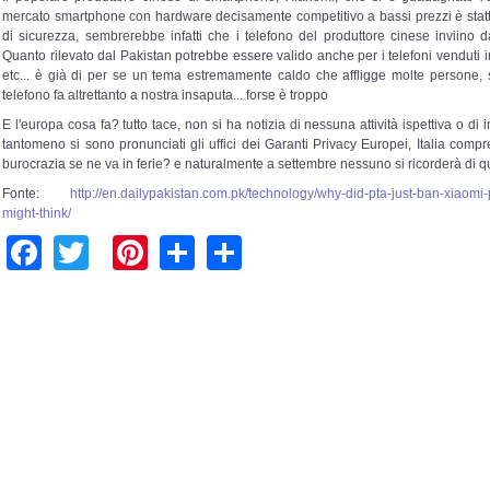
mercato smartphone con hardware decisamente competitivo a bassi prezzi è statt
di sicurezza, sembrerebbe infatti che i telefono del produttore cinese inviino dat
Quanto rilevato dal Pakistan potrebbe essere valido anche per i telefoni venduti i
etc... è già di per se un tema estremamente caldo che affligge molte persone, 
telefono fa altrettanto a nostra insaputa... forse è troppo
E l'europa cosa fa? tutto tace, non si ha notizia di nessuna attività ispettiva o di
tantomeno si sono pronunciati gli uffici dei Garanti Privacy Europei, Italia com
burocrazia se ne va in ferie? e naturalmente a settembre nessuno si ricorderà di 
Fonte:
http://en.dailypakistan.com.pk/technology/why-did-pta-just-ban-xiaom
might-think/
Facebook
Twitter
Pinterest
Share
Share