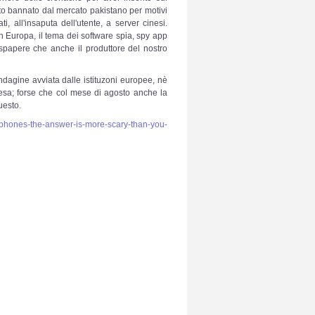
o bannato dal mercato pakistano per motivi
i, all'insaputa dell'utente, a server cinesi.
n Europa, il tema dei software spia, spy app
spapere che anche il produttore del nostro
 indagine avviata dalle istituzoni europee, nè
presa; forse che col mese di agosto anche la
questo.
i-phones-the-answer-is-more-scary-than-you-