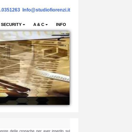
.0351263
Info@studiofiorenzi.it
 SECURITY
A & C
INFO
onore delle cronache per aver inserito sul