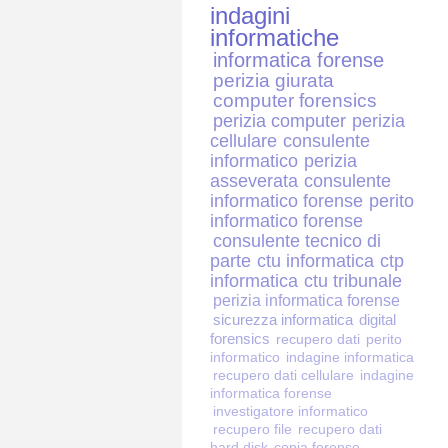
indagini
informatiche
informatica forense
perizia giurata
computer forensics
perizia computer
perizia
cellulare
consulente
informatico
perizia
asseverata
consulente
informatico forense
perito
informatico forense
consulente tecnico di
parte
ctu informatica
ctp
informatica
ctu tribunale
perizia informatica forense
sicurezza informatica
digital
forensics
recupero dati
perito
informatico
indagine informatica
recupero dati cellulare
indagine
informatica forense
investigatore informatico
recupero file
recupero dati
hard disk
copia forense