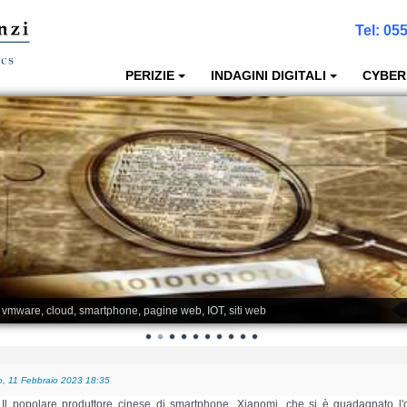
Tel:
055
PERIZIE
INDAGINI DIGITALI
CYBER
, vmware, cloud, smartphone, pagine web, IOT, siti web
, 11 Febbraio 2023 18:35
Il popolare produttore cinese di smartphone, Xianomi, che si è guadagnato l'