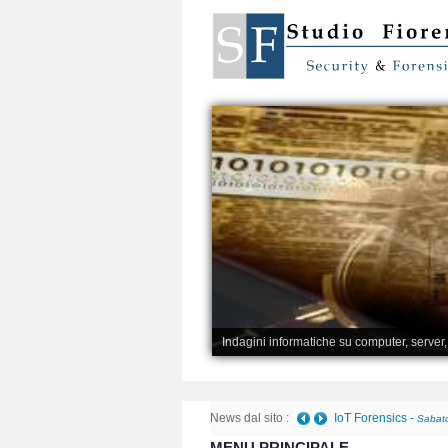
Indagini informatiche su computer, server
News dal sito :
IoT Forensics
-
Sabato
MENU PRINCIPALE