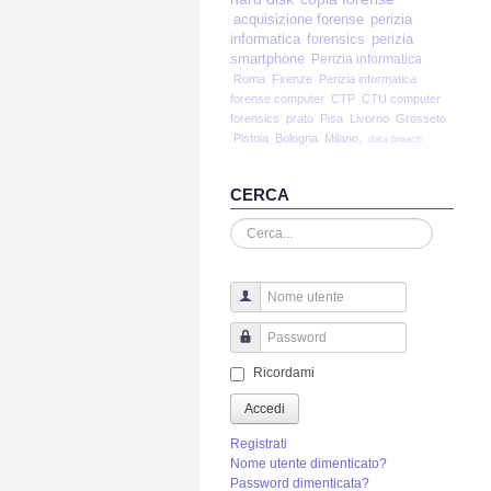
acquisizione forense
perizia
informatica
forensics
perizia
smartphone
Perizia informatica
Roma
Firenze
Perizia informatica
forense computer
CTP
CTU computer
forensics
prato
Pisa
Livorno
Grosseto
Pistoia
Bologna
Milano.
data breach
CERCA
Cerca...
Nome utente
Password
Ricordami
Accedi
Registrati
Nome utente dimenticato?
Password dimenticata?