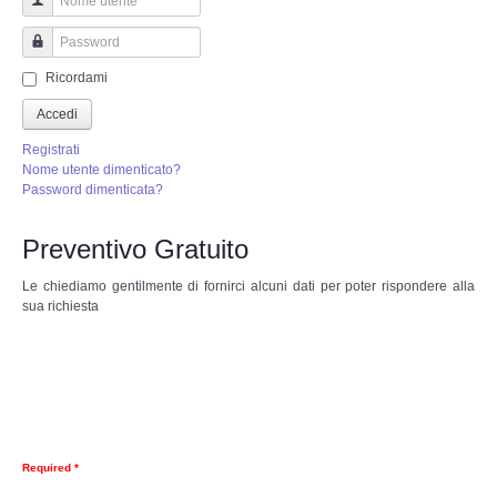
Perizia Truffa Banca e Online
Nome utente
Perizia Dash Cam
Password
Ricordami
Perizia software spia
Accedi
Registrati
Perizia Controllo lavoratori
Nome utente dimenticato?
Password dimenticata?
Perizia Chat WhatsApp,Telegram
Preventivo Gratuito
Perizia DVR
Le chiediamo gentilmente di fornirci alcuni dati per poter rispondere alla
sua richiesta
Perizia IoT e IIoT
Perizia Ransomware Malware
Perizia Incidente Stradale
Required *