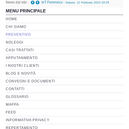
News dal sito :
IoT Forensics
-
Sabato, 11 Febbraio 2023 18:35
MENU PRINCIPALE
Perizia Basi di Dati
HOME
CHI SIAMO
Perizia Immagini e Video
PREVENTIVO
NOLEGGI
Perzia su Software/Programmi
CASI TRATTATI
Perizia Fonica e Trascrizioni
APPUTANMENTO
I NOSTRI CLIENTI
Perizia su Social Network
BLOG E NOVITÀ
CONVEGNI E DOCUMENTI
Perizia Web Reputation
CONTATTI
GLOSSARIO
Perizia Host e Mainframe
MAPPA
FEED
Perizia Contratti ICT
INFORMATIVA PRIVACY
REPERTAMENTO