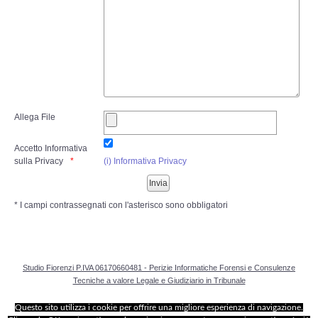
Risk Management
Incident Handling & Response
Log Management & SIEM
Vulnerability Assesment & Pen Test
Allega File
Accetto Informativa
BC & DR
sulla Privacy
(i) Informativa Privacy
Data Breach
* I campi contrassegnati con l'asterisco sono obbligatori
A & C
Privacy & GDPR
Studio Fiorenzi P.IVA 06170660481 - Perizie Informatiche Forensi e Consulenze
Tecniche a valore Legale e Giudiziario in Tribunale
Resp. Amministrativa dlsg 231
Questo sito utilizza i cookie per offrire una migliore esperienza di navigazione.