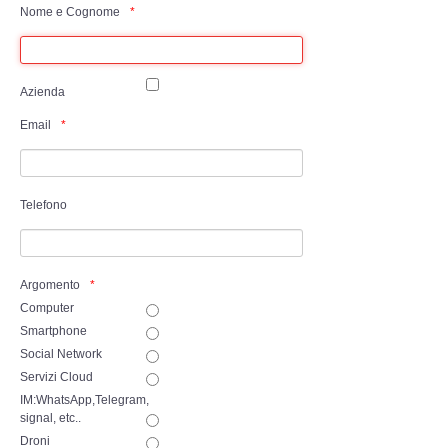
Perizia Data Breach
Nome e Cognome
INDAGINI DIGITALI
Azienda
Digital Intelligence OSINT
Email
Indagini su computer
Indagini Smartphone,Tablet
Telefono
Copia/Acquisizione Forense
Argomento
Bonifiche Digitali
Computer
Smartphone
Social Network
Forensics Readiness
Servizi Cloud
IM:WhatsApp,Telegram,
Incident Response
signal, etc..
Droni