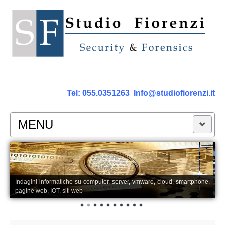
Tel:
055.0351263
Info@studiofiorenzi.it
MENU
PERIZIE
Perizia Computer
Indagini informatiche su computer, server, vmware, cloud, smartphone,
pagine web, IOT, siti web
Perizia Smartphone Tablet,Cell.
Perizia Rete dati