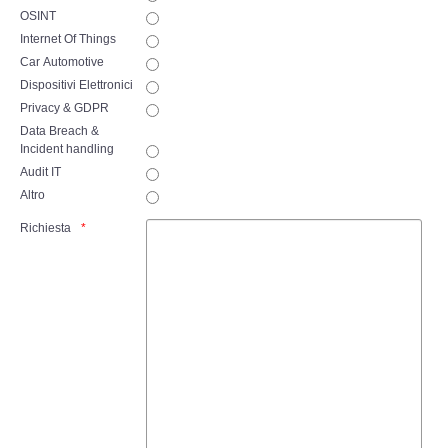
Copia/Acquisizione Forense Web
OSINT
Internet Of Things
Indagini persone scomparse
Car Automotive
Dispositivi Elettronici
Remote Digital Forensics
Privacy & GDPR
Data Breach &
Incident handling
Acquisizione Forense remota
Audit IT
Altro
Sblocco PIN Smartphone
Richiesta
Recupero dati
Prevenzione Frode
CYBER SECURITY
Security Management