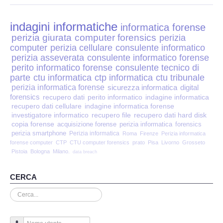
Perizia Disp. Elettronici
indagini informatiche
Perizia Stalking
informatica forense
perizia giurata
computer forensics
perizia
computer
perizia cellulare
consulente informatico
Perizia Cyber Bullismo
perizia asseverata
consulente informatico forense
perito informatico forense
consulente tecnico di
Incarichi CTU e CTP
parte
ctu informatica
ctp informatica
ctu tribunale
perizia informatica forense
sicurezza informatica
digital
forensics
recupero dati
perito informatico
indagine informatica
Perizia Centralini PBX e VOIP
recupero dati cellulare
indagine informatica forense
investigatore informatico
recupero file
recupero dati hard disk
copia forense
Perizia Estimo
acquisizione forense
perizia informatica
forensics
perizia smartphone
Perizia informatica
Roma
Firenze
Perizia informatica
forense computer
CTP
CTU computer forensics
prato
Pisa
Livorno
Grosseto
Perizia Documento informatico
Pistoia
Bologna
Milano.
data breach
Perizia Cloud
CERCA
Cerca...
Perizia E-mail