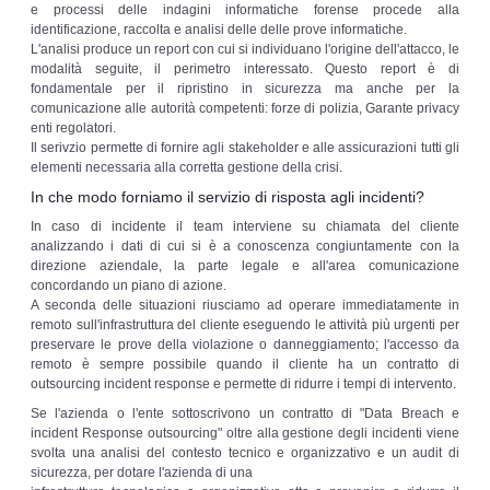
e processi delle indagini informatiche forense procede alla
identificazione, raccolta e analisi delle delle prove informatiche.
L'analisi produce un report con cui si individuano l'origine dell'attacco, le
modalità seguite, il perimetro interessato. Questo report è di
fondamentale per il ripristino in sicurezza ma anche per la
comunicazione alle autorità competenti: forze di polizia, Garante privacy
enti regolatori.
Il serivzio permette di fornire agli stakeholder e alle assicurazioni tutti gli
elementi necessaria alla corretta gestione della crisi.
In che modo forniamo il servizio di risposta agli incidenti?
In caso di incidente il team interviene su chiamata del cliente
analizzando i dati di cui si è a conoscenza congiuntamente con la
direzione aziendale, la parte legale e all'area comunicazione
concordando un piano di azione.
A seconda delle situazioni riusciamo ad operare immediatamente in
remoto sull'infrastruttura del cliente eseguendo le attività più urgenti per
preservare le prove della violazione o danneggiamento; l'accesso da
remoto è sempre possibile quando il cliente ha un contratto di
outsourcing incident response e permette di ridurre i tempi di intervento.
Se l'azienda o l'ente sottoscrivono un contratto di "Data Breach e
incident Response outsourcing" oltre alla gestione degli incidenti viene
svolta una analisi del contesto tecnico e organizzativo e un audit di
sicurezza, per dotare l'azienda di una