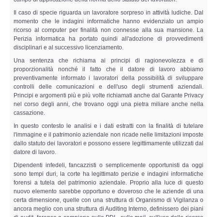
Il caso di specie riguarda un lavoratore sorpreso in attività ludiche. Dal
momento che le indagini informatiche hanno evidenziato un ampio
ricorso al computer per finalità non connesse alla sua mansione. La
Perizia informatica ha portato quindi all'adozione di provvedimenti
disciplinari e al successivo licenziamento.
Una sentenza che richiama ai principi di ragionevolezza e di
proporzionalità nonché il fatto che il datore di lavoro abbiamo
preventivamente informato i lavoratori della possibilità di sviluppare
controlli delle comunicazioni e dell'uso degli strumenti aziendali.
Principi e argomenti più e più volte richiamati anche dal Garante Privacy
nel corso degli anni, che trovano oggi una pietra miliare anche nella
cassazione.
In questo contesto le analisi e i dati estratti con la finalità di tutelare
l'immagine e il patrimonio aziendale non ricade nelle limitazioni imposte
dallo statuto dei lavoratori e possono essere legittimamente utilizzati dal
datore di lavoro.
Dipendenti infedeli, fancazzisti o semplicemente opportunisti da oggi
sono tempi duri, la corte ha legittimato perizie e indagini informatiche
forensi a tutela del patrimonio aziendale. Proprio alla luce di questo
nuovo elemento sarebbe opportuno e doveroso che le aziende di una
certa dimensione, quelle con una struttura di Organismo di Vigilanza o
ancora meglio con una struttura di Auditing Interno, definissero dei piani