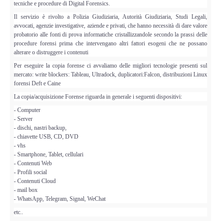
Perizia Data Breach
tecniche e procedure di Digital Forensics.
Il servizio è rivolto a Polizia Giudiziaria, Autorità Giudiziaria, Studi Legali,
avvocati, agenzie investigative, aziende e privati, che hanno necessità di dare valore
INDAGINI DIGITALI
probatorio alle fonti di prova informatiche cristallizzandole secondo la prassi delle
procedure forensi prima che intervengano altri fattori esogeni che ne possano
Digital Intelligence OSINT
alterare o distruggere i contenuti
Per eseguire la copia forense ci avvaliamo delle migliori tecnologie presenti sul
mercato: write blockers: Tableau, Ultradock, duplicatori:Falcon, distribuzioni Linux
Indagini su computer
forensi Deft e Caine
La copia/acquisizione Forense riguarda in generale i seguenti dispositivi:
Indagini Smartphone,Tablet
- Computer
- Server
Copia/Acquisizione Forense
- dischi, nastri backup,
- chiavette USB, CD, DVD
- vhs
Bonifiche Digitali
- Smartphone, Tablet, cellulari
- Contenuti Web
- Profili social
Forensics Readiness
- Contenuti Cloud
- mail box
- WhatsApp, Telegram, Signal, WeChat
Incident Response
etc..