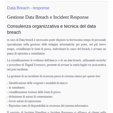
Adempimenti Ecommerce
Data Breach - response
Tutela Copyright e Marchi
Gestione Data Breach e Incident Response
Consulenza organizzativa e tecnica del data
Auditing Aziendale
breach
in caso di Data breach è necessario poter disporre in brevissimo tempo di personale
Programma Azienda Sicura
specializzato nella gestione delle indagini informatiche per poter, nel più breve
tempo, cristallizzare le fonti di prova, individuare le cause del breach, e avviare un
piano di ripristino e remediation
Assistenza Legale
La cristallizzazione le evidenze dell'attacco o di un data breach, utilizzando tecniche
e procedure di Digital Forensics, permette di avviare la tutela legale e/o assicurativa
INFO
nel post incidente.
La gestione di un incidente di sicurezza passa in estrema sintesi per queste fasi:
- Identificazione delle sorgenti e modalità di attacco
- in simultanea:
- cristallizzazione forense delle fonti di prova
- definizione di azioni di contenimento
- Avvio azioni di repressione
- Ripristino stato di disponibilità in sicurezza del sistema informatico
Il servizio di Incident Handling e Incident Response si affianca al cliente nella