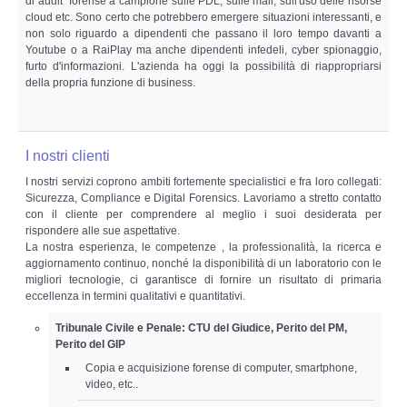
di audit forense a campione sulle PDL, sulle mail, sull'uso delle risorse
cloud etc. Sono certo che potrebbero emergere situazioni interessanti, e
non solo riguardo a dipendenti che passano il loro tempo davanti a
Youtube o a RaiPlay ma anche dipendenti infedeli, cyber spionaggio,
furto d'informazioni. L'azienda ha oggi la possibilità di riappropriarsi
della propria funzione di business.
I nostri clienti
I nostri servizi coprono ambiti fortemente specialistici e fra loro collegati:
Sicurezza, Compliance e Digital Forensics. Lavoriamo a stretto contatto
con il cliente per comprendere al meglio i suoi desiderata per
rispondere alle sue aspettative.
La nostra esperienza, le competenze , la professionalità, la ricerca e
aggiornamento continuo, nonché la disponibilità di un laboratorio con le
migliori tecnologie, ci garantisce di fornire un risultato di primaria
eccellenza in termini qualitativi e quantitativi.
Tribunale Civile e Penale: CTU del Giudice, Perito del PM,
Perito del GIP
Copia e acquisizione forense di computer, smartphone,
video, etc..