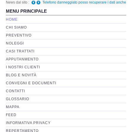
News dal sito :
Telefono danneggiato posso recuperare i dati anche
MENU PRINCIPALE
a fini giudiziari?
-
Giovedì, 05 Gennaio 2023 01:08
Perizia Basi di Dati
HOME
CHI SIAMO
Perizia Immagini e Video
PREVENTIVO
NOLEGGI
Perzia su Software/Programmi
CASI TRATTATI
Perizia Fonica e Trascrizioni
APPUTANMENTO
I NOSTRI CLIENTI
Perizia su Social Network
BLOG E NOVITÀ
CONVEGNI E DOCUMENTI
Perizia Web Reputation
CONTATTI
GLOSSARIO
Perizia Host e Mainframe
MAPPA
FEED
Perizia Contratti ICT
INFORMATIVA PRIVACY
REPERTAMENTO