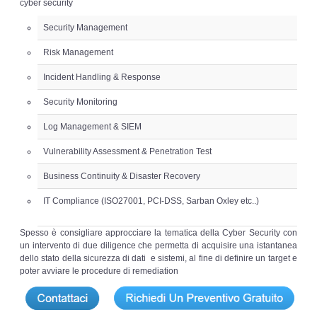
cyber security
Risk Management
Security Management
Incident Handling & Response
Risk Management
Log Management & SIEM
Incident Handling & Response
Security Monitoring
Vulnerability Assesment & Pen Test
Log Management & SIEM
BC & DR
Vulnerability Assessment & Penetration Test
Business Continuity & Disaster Recovery
Data Breach
IT Compliance (ISO27001, PCI-DSS, Sarban Oxley etc..)
A & C
Spesso è consigliare approcciare la tematica della Cyber Security con
un intervento di due diligence che permetta di acquisire una istantanea
Privacy & GDPR
dello stato della sicurezza di dati e sistemi, al fine di definire un target e
poter avviare le procedure di remediation
Resp. Amministrativa dlsg 231