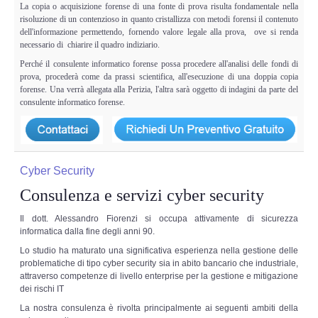
Copia/Acquisizione Forense Web
La copia o acquisizione forense di una fonte di prova risulta fondamentale nella
risoluzione di un contenzioso in quanto cristallizza con metodi forensi il contenuto
dell'informazione permettendo, fornendo valore legale alla prova, ove si renda
Indagini persone scomparse
necessario di chiarire il quadro indiziario.
Perché il consulente informatico forense possa procedere all'analisi delle fondi di
Remote Digital Forensics
prova, procederà come da prassi scientifica, all'esecuzione di una doppia copia
forense. Una verrà allegata alla Perizia, l'altra sarà oggetto di indagini da parte del
consulente informatico forense.
Acquisizione Forense remota
Sblocco PIN Smartphone
Cyber Security
Recupero dati
Consulenza e servizi cyber security
Prevenzione Frode
Il dott. Alessandro Fiorenzi si occupa attivamente di sicurezza
informatica dalla fine degli anni 90.
Lo studio ha maturato una significativa esperienza nella gestione delle
CYBER SECURITY
problematiche di tipo cyber security sia in abito bancario che industriale,
attraverso competenze di livello enterprise per la gestione e mitigazione
dei rischi IT
Security Management
La nostra consulenza è rivolta principalmente ai seguenti ambiti della