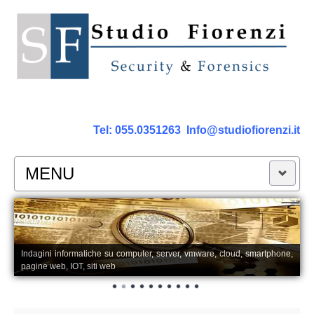
Tel:
055.0351263
Info@studiofiorenzi.it
MENU
PERIZIE
Perizia Computer
Indagini informatiche su computer, server, vmware, cloud, smartphone,
pagine web, IOT, siti web
Perizia Smartphone Tablet,Cell.
Perizia Rete dati