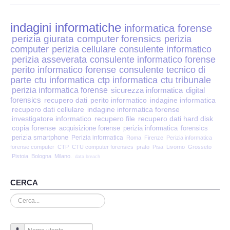
Perizia Disp. Elettronici
indagini informatiche
Perizia Stalking
informatica forense
perizia giurata
computer forensics
perizia
computer
perizia cellulare
consulente informatico
Perizia Cyber Bullismo
perizia asseverata
consulente informatico forense
perito informatico forense
consulente tecnico di
Incarichi CTU e CTP
parte
ctu informatica
ctp informatica
ctu tribunale
perizia informatica forense
sicurezza informatica
digital
forensics
recupero dati
perito informatico
indagine informatica
Perizia Centralini PBX e VOIP
recupero dati cellulare
indagine informatica forense
investigatore informatico
recupero file
recupero dati hard disk
copia forense
Perizia Estimo
acquisizione forense
perizia informatica
forensics
perizia smartphone
Perizia informatica
Roma
Firenze
Perizia informatica
forense computer
CTP
CTU computer forensics
prato
Pisa
Livorno
Grosseto
Perizia Documento informatico
Pistoia
Bologna
Milano.
data breach
Perizia Cloud
CERCA
Cerca...
Perizia E-mail