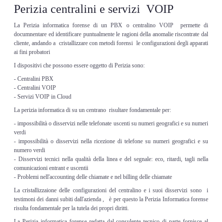
Perizia centralini e servizi VOIP
La Perizia informatica forense di un PBX o centralino VOIP permette di
documnentare ed identificare puntualmente le ragioni della anomalie riscontrate dal
cliente, andando a cristallizzare con metodi forensi le configurazioni degli apparati
ai fini probatori
I dispositivi che possono essere oggetto di Perizia sono:
- Centralini PBX
- Centralini VOIP
- Servizi VOIP in Cloud
La perizia informatica di su un centrano risultare fondamentale per:
- impossibilità o disservizi nelle telefonate uscenti su numeri geografici e su numeri
verdi
- impossibilità o disservizi nella ricezione di telefone su numeri geografici e su
numero verdi
- Disservizi tecnici nella qualità della linea e del segnale: eco, ritardi, tagli nella
comunicazioni entrant e uscentii
- Problemi nell'accounting delle chiamate e nel billing delle chiamate
La cristallizzaione delle configurazioni del centralino e i suoi disservizi sono i
testimoni dei danni subiti dall'azienda , è per questo la Perizia Informatica forense
risulta fondamentale per la tutela dei propri diritti.
La Perizia informatica forense redatta dal consulente tecnico di parte fornisce al