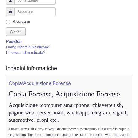
Perizia Truffa Banca e Online
Nome utente
Perizia Dash Cam
Password
Ricordami
Perizia software spia
Accedi
Registrati
Perizia Controllo lavoratori
Nome utente dimenticato?
Password dimenticata?
Perizia Chat WhatsApp,Telegram
indagini informatiche
Perizia DVR
Copia/Acquisizione Forense
Copia Forense, Acquisizione Forense
Perizia IoT e IIoT
Acquisizione :computer smartphone, chiavette usb,
Perizia Ransomware Malware
pagine web, server, mail, whatsapp, telegram, signal,
automotive, droni etc..
Perizia Incidente Stradale
I nostri servizi di Copia e Acquisizione forense, permettono di eseguire la copia o
acquisizione forense di computer, smartphone, tablet, contenuti web, utilizzando