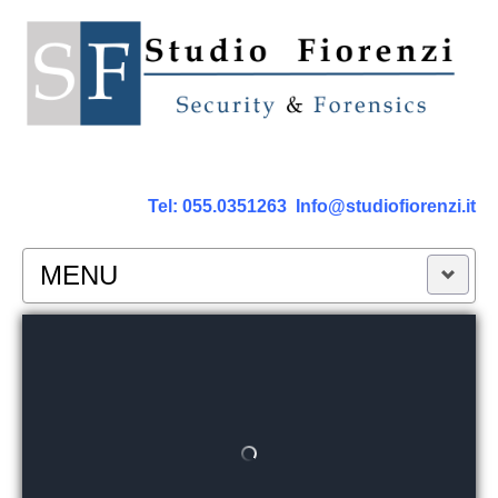
Tel:
055.0351263
Info@studiofiorenzi.it
MENU
PERIZIE
Perizia Computer
Perizia Smartphone Tablet,Cell.
Perizia Rete dati