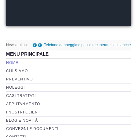
Perizia Basi di Dati
Perizia Immagini e Video
News dal sito :
Perzia su Software/Programmi
Telefono danneggiato posso recuperare i dati anche
MENU PRINCIPALE
a fini giudiziari?
-
Giovedì, 05 Gennaio 2023 01:08
Perizia Fonica e Trascrizioni
HOME
CHI SIAMO
Perizia su Social Network
PREVENTIVO
NOLEGGI
Perizia Web Reputation
CASI TRATTATI
APPUTANMENTO
Perizia Host e Mainframe
I NOSTRI CLIENTI
BLOG E NOVITÀ
Perizia Contratti ICT
CONVEGNI E DOCUMENTI
CONTATTI