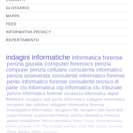
Perizia Disp. Elettronici
GLOSSARIO
Perizia Stalking
MAPPA
FEED
Perizia Cyber Bullismo
INFORMATIVA PRIVACY
REPERTAMENTO
Incarichi CTU e CTP
indagini informatiche
informatica forense
Perizia Centralini PBX e VOIP
perizia giurata
computer forensics
perizia
computer
perizia cellulare
consulente informatico
Perizia Estimo
perizia asseverata
consulente informatico forense
perito informatico forense
consulente tecnico di
parte
ctu informatica
ctp informatica
ctu tribunale
Perizia Documento informatico
perizia informatica forense
sicurezza informatica
digital
forensics
recupero dati
perito informatico
indagine informatica
Perizia Cloud
recupero dati cellulare
indagine informatica forense
investigatore informatico
recupero file
recupero dati hard disk
copia forense
acquisizione forense
perizia informatica
forensics
Perizia E-mail
perizia smartphone
Perizia informatica
Roma
Firenze
Perizia informatica
forense computer
CTP
CTU computer forensics
prato
Pisa
Livorno
Grosseto
Pistoia
Bologna
Milano.
data breach