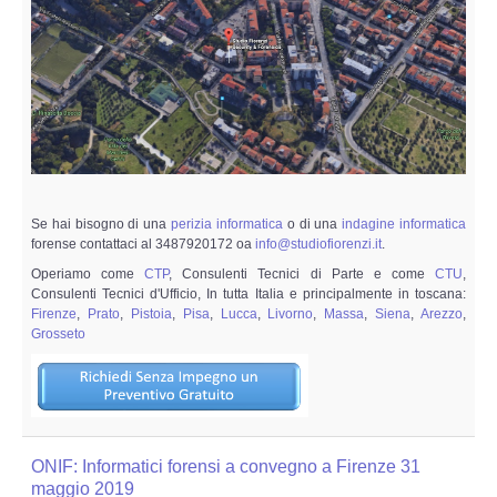
Se hai bisogno di una
perizia informatica
o di una
indagine informatica
forense contattaci al 3487920172 oa
info@studiofiorenzi.it
.
Operiamo come
CTP
, Consulenti Tecnici di Parte e come
CTU
,
Consulenti Tecnici d'Ufficio, In tutta Italia e principalmente in toscana:
Firenze
,
Prato
,
Pistoia
,
Pisa
,
Lucca
,
Livorno
,
Massa
,
Siena
,
Arezzo
,
Grosseto
ONIF: Informatici forensi a convegno a Firenze 31
maggio 2019