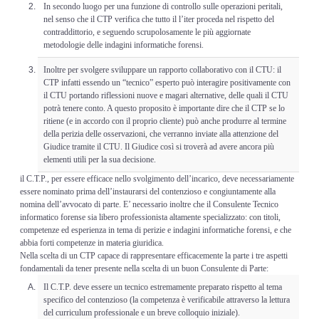
In secondo luogo per una funzione di controllo sulle operazioni peritali,
nel senso che il CTP verifica che tutto il l’iter proceda nel rispetto del
contraddittorio, e seguendo scrupolosamente le più aggiornate
metodologie delle indagini informatiche forensi.
Inoltre per svolgere sviluppare un rapporto collaborativo con il CTU: il
CTP infatti essendo un “tecnico” esperto può interagire positivamente con
il CTU portando riflessioni nuove e magari alternative, delle quali il CTU
potrà tenere conto. A questo proposito è importante dire che il CTP se lo
ritiene (e in accordo con il proprio cliente) può anche produrre al termine
della perizia delle osservazioni, che verranno inviate alla attenzione del
Giudice tramite il CTU. Il Giudice così si troverà ad avere ancora più
elementi utili per la sua decisione.
il C.T.P., per essere efficace nello svolgimento dell’incarico, deve necessariamente
essere nominato prima dell’instaurarsi del contenzioso e congiuntamente alla
nomina dell’avvocato di parte. E’ necessario inoltre che il Consulente Tecnico
informatico forense sia libero professionista altamente specializzato: con titoli,
competenze ed esperienza in tema di perizie e indagini informatiche forensi, e che
abbia forti competenze in materia giuridica.
Nella scelta di un CTP capace di rappresentare efficacemente la parte i tre aspetti
fondamentali da tener presente nella scelta di un buon Consulente di Parte:
Il C.T.P. deve essere un tecnico estremamente preparato rispetto al tema
specifico del contenzioso (la competenza è verificabile attraverso la lettura
del curriculum professionale e un breve colloquio iniziale).