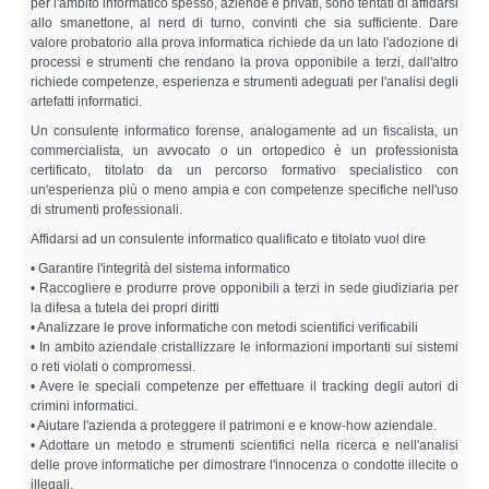
per l'ambito informatico spesso, aziende e privati, sono tentati di affidarsi
allo smanettone, al nerd di turno, convinti che sia sufficiente. Dare
valore probatorio alla prova informatica richiede da un lato l'adozione di
processi e strumenti che rendano la prova opponibile a terzi, dall'altro
richiede competenze, esperienza e strumenti adeguati per l'analisi degli
artefatti informatici.
Un consulente informatico forense, analogamente ad un fiscalista, un
commercialista, un avvocato o un ortopedico è un professionista
certificato, titolato da un percorso formativo specialistico con
un'esperienza più o meno ampia e con competenze specifiche nell'uso
di strumenti professionali.
Affidarsi ad un consulente informatico qualificato e titolato vuol dire
• Garantire l'integrità del sistema informatico
• Raccogliere e produrre prove opponibili a terzi in sede giudiziaria per
la difesa a tutela dei propri diritti
• Analizzare le prove informatiche con metodi scientifici verificabili
• In ambito aziendale cristallizzare le informazioni importanti sui sistemi
o reti violati o compromessi.
• Avere le speciali competenze per effettuare il tracking degli autori di
crimini informatici.
• Aiutare l'azienda a proteggere il patrimoni e e know-how aziendale.
• Adottare un metodo e strumenti scientifici nella ricerca e nell'analisi
delle prove informatiche per dimostrare l'innocenza o condotte illecite o
illegali.