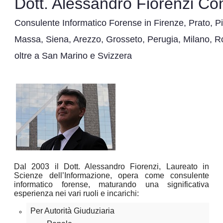
Dott. Alessandro Fiorenzi Co
Consulente Informatico Forense in Firenze
,
Prato
,
Pi
Massa
,
Siena
,
Arezzo
,
Grosseto
,
Perugia
,
Milano
,
R
oltre a
San Marino
e
Svizzera
Dal 2003 il Dott. Alessandro Fiorenzi, Laureato in
Scienze dell’Informazione, opera come consulente
informatico forense, maturando una significativa
esperienza nei vari ruoli e incarichi:
Per Autorità Giuduziaria