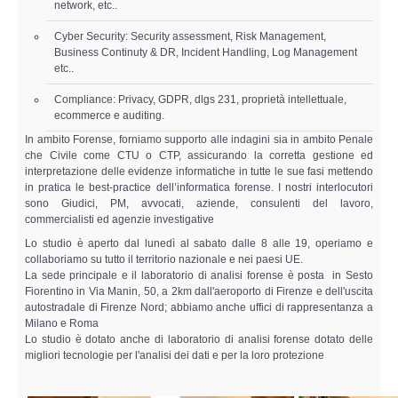
network, etc..
Cyber Security: Security assessment, Risk Management,
Business Continuty & DR, Incident Handling, Log Management
etc..
Compliance: Privacy, GDPR, dlgs 231, proprietà intellettuale,
ecommerce e auditing
.
In ambito Forense, forniamo supporto alle indagini sia in ambito Penale
che Civile come CTU o CTP, assicurando la corretta gestione ed
interpretazione delle evidenze informatiche in tutte le sue fasi mettendo
in pratica le best-practice dell’informatica forense. I nostri interlocutori
sono Giudici, PM, avvocati, aziende, consulenti del lavoro,
commercialisti ed agenzie investigative
Lo studio è aperto dal lunedì al sabato dalle 8 alle 19, operiamo e
collaboriamo su tutto il territorio nazionale e nei paesi UE.
La sede principale e il laboratorio di analisi forense è posta in Sesto
Fiorentino in Via Manin, 50, a 2km dall'aeroporto di Firenze e dell'uscita
autostradale di Firenze Nord; abbiamo anche uffici di rappresentanza a
Milano e Roma
Lo studio è dotato anche di laboratorio di analisi forense dotato delle
migliori tecnologie per l'analisi dei dati e per la loro protezione