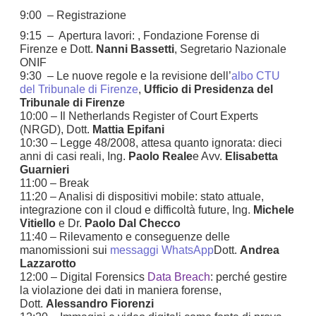
9:00 – Registrazione
9:15 – Apertura lavori: , Fondazione Forense di
Firenze e Dott.
Nanni Bassetti
, Segretario Nazionale
ONIF
9:30 – Le nuove regole e la revisione dell’
albo CTU
del Tribunale di Firenze
,
Ufficio di Presidenza del
Tribunale di Firenze
10:00 – Il Netherlands Register of Court Experts
(NRGD), Dott.
Mattia Epifani
10:30 – Legge 48/2008, attesa quanto ignorata: dieci
anni di casi reali, Ing.
Paolo Reale
e Avv.
Elisabetta
Guarnieri
11:00 – Break
11:20 – Analisi di dispositivi mobile: stato attuale,
integrazione con il cloud e difficoltà future, Ing.
Michele
Vitiello
e Dr.
Paolo Dal Checco
11:40 – Rilevamento e conseguenze delle
manomissioni sui
messaggi WhatsApp
Dott.
Andrea
Lazzarotto
12:00 – Digital Forensics
Data Breach
: perché gestire
la violazione dei dati in maniera forense,
Dott.
Alessandro Fiorenzi