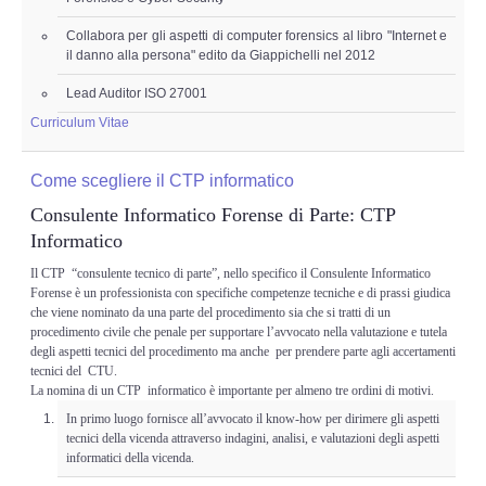
Adempimenti Ecommerce
Collabora per gli aspetti di computer forensics al libro "Internet e
il danno alla persona" edito da Giappichelli nel 2012
Tutela Copyright e Marchi
Lead Auditor ISO 27001
Auditing Aziendale
Curriculum Vitae
Programma Azienda Sicura
Come scegliere il CTP informatico
Consulente Informatico Forense di Parte: CTP
Assistenza Legale
Informatico
Il CTP “consulente tecnico di parte”, nello specifico il Consulente Informatico
INFO
Forense è un professionista con specifiche competenze tecniche e di prassi giudica
che viene nominato da una parte del procedimento sia che si tratti di un
procedimento civile che penale per supportare l’avvocato nella valutazione e tutela
degli aspetti tecnici del procedimento ma anche per prendere parte agli accertamenti
tecnici del CTU.
La nomina di un CTP informatico è importante per almeno tre ordini di motivi.
In primo luogo fornisce all’avvocato il know-how per dirimere gli aspetti
tecnici della vicenda attraverso indagini, analisi, e valutazioni degli aspetti
informatici della vicenda.