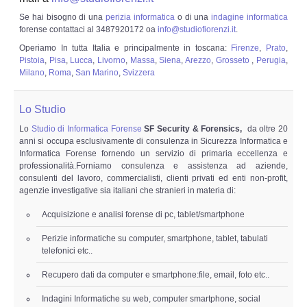
Se hai bisogno di una
perizia informatica
o di una
indagine informatica
forense contattaci al 3487920172 oa
info@studiofiorenzi.it
.
Operiamo In tutta Italia e principalmente in toscana:
Firenze
,
Prato
,
Pistoia
,
Pisa
,
Lucca
,
Livorno
,
Massa
,
Siena
,
Arezzo
,
Grosseto
,
Perugia
,
Milano
,
Roma
,
San Marino
,
Svizzera
Lo Studio
Lo
Studio di Informatica Forense
SF Security & Forensics,
da oltre 20
anni si occupa esclusivamente di consulenza in Sicurezza Informatica e
Informatica Forense fornendo un servizio di primaria eccellenza e
professionalità.Forniamo consulenza e assistenza ad aziende,
consulenti del lavoro, commercialisti, clienti privati ed enti non-profit,
agenzie investigative sia italiani che stranieri in materia di:
Acquisizione e analisi forense di pc, tablet/smartphone
Perizie informatiche su computer, smartphone, tablet, tabulati
telefonici etc..
Recupero dati da computer e smartphone:file, email, foto etc..
Indagini Informatiche su web, computer smartphone, social