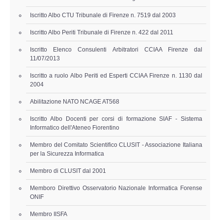
Copia/Acquisizione Forense Web
Iscritto Albo CTU Tribunale di Firenze n. 7519 dal 2003
Indagini persone scomparse
Iscritto Albo Periti Tribunale di Firenze n. 422 dal 2011
Iscritto Elenco Consulenti Arbitratori CCIAA Firenze dal
Remote Digital Forensics
11/07/2013
Iscritto a ruolo Albo Periti ed Esperti CCIAA Firenze n. 1130 dal
Acquisizione Forense remota
2004
Sblocco PIN Smartphone
Abilitazione NATO NCAGE AT568
Iscritto Albo Docenti per corsi di formazione SIAF - Sistema
Recupero dati
Informatico dell'Ateneo Fiorentino
Membro del Comitato Scientifico CLUSIT - Associazione Italiana
Prevenzione Frode
per la Sicurezza Informatica
Membro di CLUSIT dal 2001
CYBER SECURITY
Memboro Direttivo Osservatorio Nazionale Informatica Forense
ONIF
Security Management
Membro IISFA