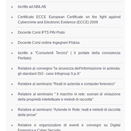
Risk Management
Iscritto ad ABILAB
Certificato ECCE European Certificate on the fight against
Incident Handling & Response
Cybercrime and Electronic Evidence (ECCE) 2009
Log Management & SIEM
Docente Corsi IFTS PIN Prato
Docente Corsi ordine Ingegneri Pistoia
Vulnerability Assesment & Pen Test
Iscritto a "Consulenti Tecnici" ( il portale della consulenza
Peritale)
BC & DR
Relatore al convegno "la sicurezza dell'informazione in azienda:
gli standard ISO - caso Infogroup S.p.A"
Data Breach
Relatore al seminario "Reati in azienda e computer forensics"
A & C
Relatore al seminario " Il marchio in rete: scenari di violazione
della proprietà intellettuale e metodi di raccolta"
Privacy & GDPR
Relatore al seminario "Aziende in Rete: reati e metodi di raccolta
delle prove"
Resp. Amministrativa dlsg 231
Relatore e organizzatore di eventi e convegni su Digital
Forensics e Cyber Security