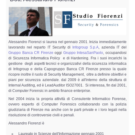
Perizia Data Breach
INDAGINI DIGITALI
Digital Intelligence OSINT
Alessandro Fiorenzi si laurea nel gennaio 2001. Inizia immediatamente
Indagini su computer
lavorando nel reparto IT Security di
Infogroup S.p.A
, azienda IT del
Gruppo Banca CR Firenze
oggi
Gruppo IntesaSanPaolo
, occupandosi
di Sicurezza Informatica Policy e di Hardening. Fra i suoi incarichi la
Indagini Smartphone,Tablet
gestione degli aspetti tecnici e organizzativi della sicurezza informatica
di Infogroup e della Capogruppo Banca CR Firenze presso la quale
ricopre inoltre il ruolo di Security Management, oltre a definire obiettivi e
Copia/Acquisizione Forense
piani per sicurezza aziendale. dal 2009 è all'interno della struttura di
Internal Auditing, ed è LeadAuditor ISO27001. Si interessa, fin dal 2001,
di Computer Forensic in ambito finance enterprise.
Bonifiche Digitali
Nel 2004 inizia la propria attività di Consulente Informatico Forense,
ovvero esperto di Computer Forensics collaborando con la polizia
Forensics Readiness
giudiziaria di Firenze ma anche con le parti private e i loro legali nella
risoluzione di controversie civili e penali.
Incident Response
Alessandro Fiorenzi è
Laureato in Scienze dell'Informazione gennaio 2001