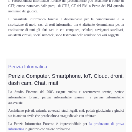
Il Professionista informatico forense nel procedimento può assumere il ruolo di
CTP, quano nominato dalle parti, di CTU, CT del PM o Perito del PM quando
nominato dal giudice.
Il consulente informatico forense è determinante per la comprensione e la
risoluzione di molti casi di reati informatici, ma è altettanto determinante per la
risoluzione di tutti gli altri casi in cui computer, cellulari, navigatori satellitari,
assistenti virtuali, social network, sono testimoni delle condotte dei vari soggetti.
Perizia Informatica
Perizia Computer, Smartphone, IoT, Cloud, droni,
dash cam, Chat, mail
Lo Studio Fiorenzi dal 2003 esegue analisi e accertamenti tecnici, perizie
informatiche forensi, perizie informatiche giurate e perizie informatiche
asseverate.
Assistiamo privati, aziende, avvocati, studi legali, enti, polizia giudiziaria e giudici
sia in ambito civile che penale oltre a stragiudiziale e in arbitrato.
La Perizia Informatica Forense è imprescindibile per
la produzione di prova
informatica
in giudizio con valore probatorio