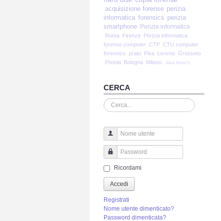
acquisizione forense
perizia
informatica
forensics
perizia
smartphone
Perizia informatica
Roma
Firenze
Perizia informatica
forense computer
CTP
CTU computer
forensics
prato
Pisa
Livorno
Grosseto
Pistoia
Bologna
Milano.
data breach
CERCA
Cerca...
Nome utente
Password
Ricordami
Accedi
Registrati
Nome utente dimenticato?
Password dimenticata?