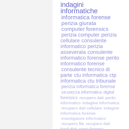
indagini
informatiche
informatica forense
perizia giurata
computer forensics
perizia computer
perizia
cellulare
consulente
informatico
perizia
asseverata
consulente
informatico forense
perito
informatico forense
consulente tecnico di
parte
ctu informatica
ctp
informatica
ctu tribunale
perizia informatica forense
sicurezza informatica
digital
forensics
recupero dati
perito
informatico
indagine informatica
recupero dati cellulare
indagine
informatica forense
investigatore informatico
recupero file
recupero dati
hard disk
copia forense