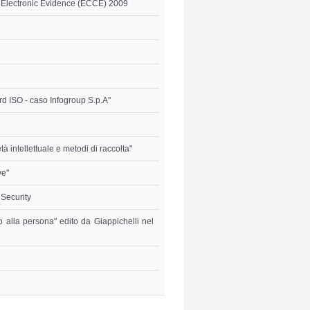
d Electronic Evidence (ECCE) 2009
rd ISO - caso Infogroup S.p.A"
tà intellettuale e metodi di raccolta"
ve"
 Security
no alla persona" edito da Giappichelli nel