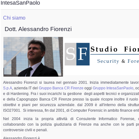
IntesaSanPaolo
Chi siamo
Dott. Alessandro Fiorenzi
Alessandro Fiorenzi si laurea nel gennaio 2001. Inizia immediatamente lavor
S.p.A
, azienda IT del
Gruppo Banca CR Firenze
oggi
Gruppo IntesaSanPaolo
, o
e di Hardening. Fra i suoi incarichi la gestione degli aspetti tecnici e organizzat
e della Capogruppo Banca CR Firenze presso la quale ricopre inoltre il ruolo
obiettivi e piani per sicurezza aziendale. dal 2009 è all'interno della strutt
ISO27001. Si interessa, fin dal 2001, di Computer Forensic in ambito finance ent
Nel 2004 inizia la propria attività di Consulente Informatico Forense,
collaborando con la polizia giudiziaria di Firenze ma anche con le parti pri
controversie civili e penali.
Alessandro Fiorenzi è