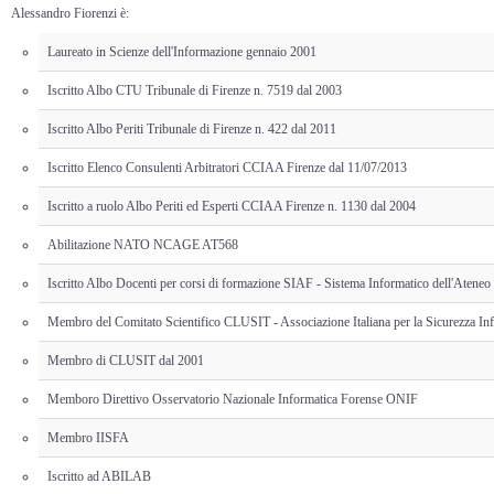
Alessandro Fiorenzi è:
Laureato in Scienze dell'Informazione gennaio 2001
Iscritto Albo CTU Tribunale di Firenze n. 7519 dal 2003
Iscritto Albo Periti Tribunale di Firenze n. 422 dal 2011
Iscritto Elenco Consulenti Arbitratori CCIAA Firenze dal 11/07/2013
Iscritto a ruolo Albo Periti ed Esperti CCIAA Firenze n. 1130 dal 2004
Abilitazione NATO NCAGE AT568
Iscritto Albo Docenti per corsi di formazione SIAF - Sistema Informatico dell'Ateneo
Membro del Comitato Scientifico CLUSIT - Associazione Italiana per la Sicurezza In
Membro di CLUSIT dal 2001
Memboro Direttivo Osservatorio Nazionale Informatica Forense ONIF
Membro IISFA
Iscritto ad ABILAB