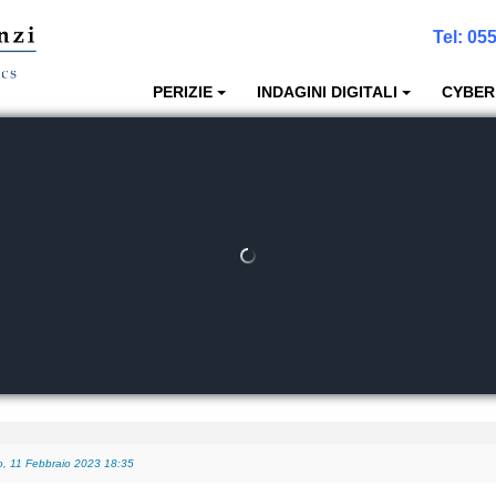
Tel:
055
PERIZIE
INDAGINI DIGITALI
CYBER
posso recuperare i dati anche a fini giudiziari?
-
Giovedì, 05 Gennaio 2023 01:08