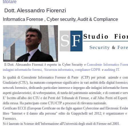
titolare
Dott. Alessandro Fiorenzi
Informatica Forense , Cyber security, Audit & Compliance
Il Dott. Alessandro Fiorenzi è esperto in Cyber Security e
Consulente Informatico Fore
indagini informatiche forensi,
Sicurezza informatica
,
compliance
GDPR
e
auditing IT
.
In qualità di Consulente Informatico Forense di Parte (CTP) per privati aziende e com
Giudiziarie (CTU), ha maturato competenze significative in vari ambiti della digital forensics
network forensics, dedicando particolare interesse e impegno alle indagini informatiche forensi
aspetti giuslavoristici, di webreputation, di tutela del patrimonio aziendale, e di contratti e serv
E’ Iscritto all'albo dei CTU e dei Periti del Tribunale di Firenze, e all’Albo Periti ed Espe
della stessa. Ha partecipato come CTU/CTP a processi di rilevanza nazionale.
Certificato ECCE (European Certificate on the fight against Cybercrime and Electronic Evid
libro “Internet e il danno alla persona” edito da Giappichelli nel 2012; è organizzatore e 
Forensics.
Si è laureato in Scienze dell’Informazione all'Università degli studi di Firenze nel 2001.