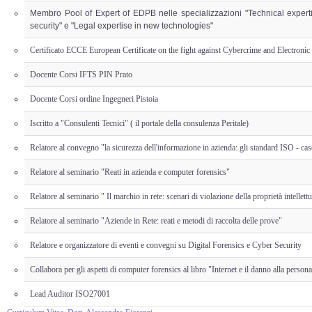
Membro Pool of Expert of EDPB nelle specializzazioni "Technical expert
security" e "Legal expertise in new technologies"
Certificato ECCE European Certificate on the fight against Cybercrime and Electron
Docente Corsi IFTS PIN Prato
Docente Corsi ordine Ingegneri Pistoia
Iscritto a "Consulenti Tecnici" ( il portale della consulenza Peritale)
Relatore al convegno "la sicurezza dell'informazione in azienda: gli standard ISO - c
Relatore al seminario "Reati in azienda e computer forensics"
Relatore al seminario " Il marchio in rete: scenari di violazione della proprietà intellett
Relatore al seminario "Aziende in Rete: reati e metodi di raccolta delle prove"
Relatore e organizzatore di eventi e convegni su Digital Forensics e Cyber Security
Collabora per gli aspetti di computer forensics al libro "Internet e il danno alla person
Lead Auditor ISO27001