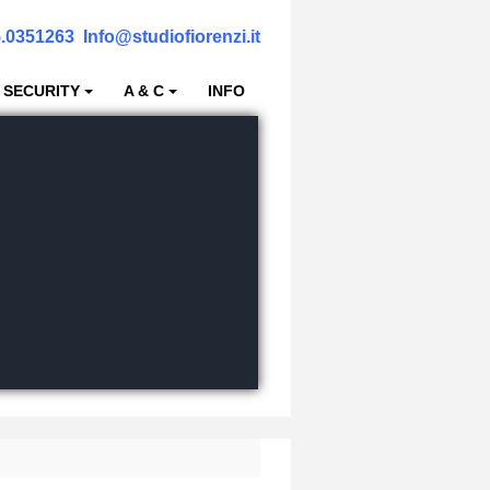
.0351263
Info@studiofiorenzi.it
 SECURITY
A & C
INFO