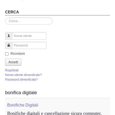
Perizia Truffa Banca e Online
CERCA
Perizia Dash Cam
Cerca...
Perizia software spia
Perizia Controllo lavoratori
Nome utente
Password
Perizia Chat WhatsApp,Telegram
Ricordami
Accedi
Perizia DVR
Registrati
Nome utente dimenticato?
Perizia IoT e IIoT
Password dimenticata?
Perizia Ransomware Malware
bonifica digitale
Perizia Incidente Stradale
Bonifiche Digitali
Bonifiche digitali e cancellazione sicura computer,