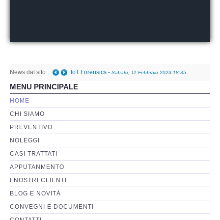
Perizia Basi di Dati
Perizia Immagini e Video
News dal sito :
Perzia su Software/Programmi
IoT Forensics
-
Sabato, 11 Febbraio 2023 18:35
MENU PRINCIPALE
Perizia Fonica e Trascrizioni
HOME
CHI SIAMO
Perizia su Social Network
PREVENTIVO
NOLEGGI
Perizia Web Reputation
CASI TRATTATI
APPUTANMENTO
Perizia Host e Mainframe
I NOSTRI CLIENTI
BLOG E NOVITÀ
Perizia Contratti ICT
CONVEGNI E DOCUMENTI
CONTATTI