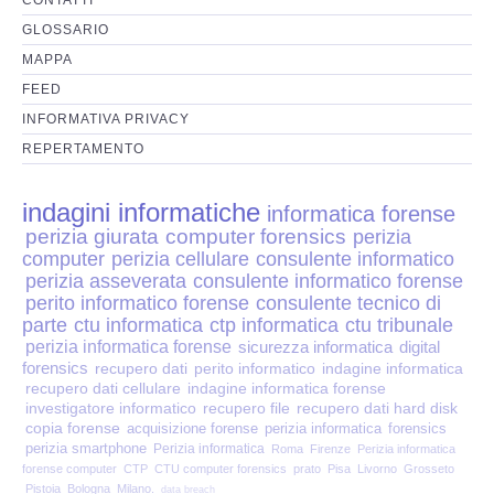
Perizia Disp. Elettronici
GLOSSARIO
Perizia Stalking
MAPPA
FEED
Perizia Cyber Bullismo
INFORMATIVA PRIVACY
REPERTAMENTO
Incarichi CTU e CTP
indagini informatiche
informatica forense
Perizia Centralini PBX e VOIP
perizia giurata
computer forensics
perizia
computer
perizia cellulare
consulente informatico
Perizia Estimo
perizia asseverata
consulente informatico forense
perito informatico forense
consulente tecnico di
parte
ctu informatica
ctp informatica
ctu tribunale
Perizia Documento informatico
perizia informatica forense
sicurezza informatica
digital
forensics
recupero dati
perito informatico
indagine informatica
Perizia Cloud
recupero dati cellulare
indagine informatica forense
investigatore informatico
recupero file
recupero dati hard disk
copia forense
acquisizione forense
perizia informatica
forensics
Perizia E-mail
perizia smartphone
Perizia informatica
Roma
Firenze
Perizia informatica
forense computer
CTP
CTU computer forensics
prato
Pisa
Livorno
Grosseto
Pistoia
Bologna
Milano.
data breach