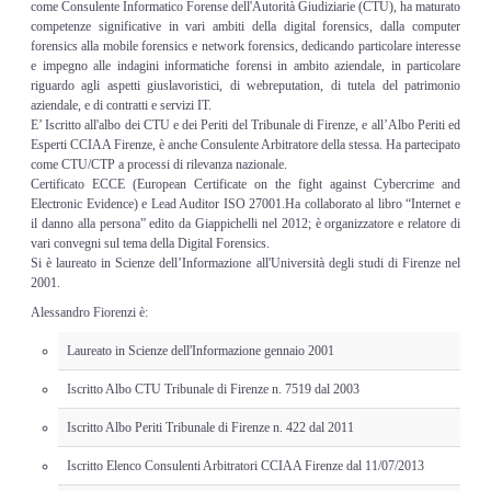
come Consulente Informatico Forense dell'Autorità Giudiziarie (CTU), ha maturato
Risk Management
competenze significative in vari ambiti della digital forensics, dalla computer
forensics alla mobile forensics e network forensics, dedicando particolare interesse
Incident Handling & Response
e impegno alle indagini informatiche forensi in ambito aziendale, in particolare
riguardo agli aspetti giuslavoristici, di webreputation, di tutela del patrimonio
aziendale, e di contratti e servizi IT.
Log Management & SIEM
E’ Iscritto all'albo dei CTU e dei Periti del Tribunale di Firenze, e all’Albo Periti ed
Esperti CCIAA Firenze, è anche Consulente Arbitratore della stessa. Ha partecipato
come CTU/CTP a processi di rilevanza nazionale.
Vulnerability Assesment & Pen Test
Certificato ECCE (European Certificate on the fight against Cybercrime and
Electronic Evidence) e Lead Auditor ISO 27001.Ha collaborato al libro “Internet e
il danno alla persona” edito da Giappichelli nel 2012; è organizzatore e relatore di
BC & DR
vari convegni sul tema della Digital Forensics.
Si è laureato in Scienze dell’Informazione all'Università degli studi di Firenze nel
2001.
Data Breach
Alessandro Fiorenzi è:
A & C
Laureato in Scienze dell'Informazione gennaio 2001
Iscritto Albo CTU Tribunale di Firenze n. 7519 dal 2003
Privacy & GDPR
Iscritto Albo Periti Tribunale di Firenze n. 422 dal 2011
Resp. Amministrativa dlsg 231
Iscritto Elenco Consulenti Arbitratori CCIAA Firenze dal 11/07/2013