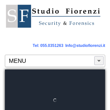
Tel:
055.0351263
Info@studiofiorenzi.it
MENU
PERIZIE
Perizia Computer
Perizia Smartphone Tablet,Cell.
Perizia Rete dati