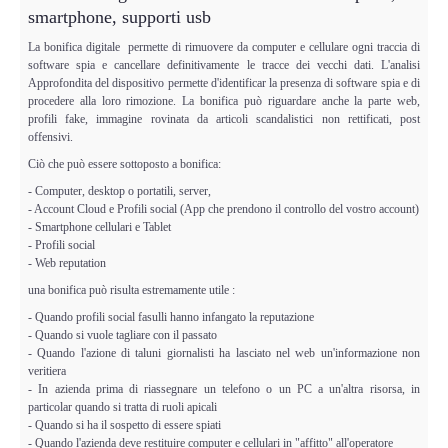
Perizia Data Breach
smartphone, supporti usb
La bonifica digitale permette di rimuovere da computer e cellulare ogni traccia di
INDAGINI DIGITALI
software spia e cancellare definitivamente le tracce dei vecchi dati. L'analisi
Approfondita del dispositivo permette d'identificar la presenza di software spia e di
procedere alla loro rimozione. La bonifica può riguardare anche la parte web,
Digital Intelligence OSINT
profili fake, immagine rovinata da articoli scandalistici non rettificati, post
offensivi.
Indagini su computer
Ciò che può essere sottoposto a bonifica:
- Computer, desktop o portatili, server,
Indagini Smartphone,Tablet
- Account Cloud e Profili social (App che prendono il controllo del vostro account)
- Smartphone cellulari e Tablet
- Profili social
Copia/Acquisizione Forense
- Web reputation
una bonifica può risulta estremamente utile :
Bonifiche Digitali
- Quando profili social fasulli hanno infangato la reputazione
- Quando si vuole tagliare con il passato
- Quando l'azione di taluni giornalisti ha lasciato nel web un'informazione non
Forensics Readiness
veritiera
- In azienda prima di riassegnare un telefono o un PC a un'altra risorsa, in
Incident Response
particolar quando si tratta di ruoli apicali
- Quando si ha il sospetto di essere spiati
- Quando l'azienda deve restituire computer e cellulari in "affitto" all'operatore