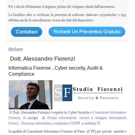
Copia/Acquisizione Forense Web
Per i dischi effettuiamo il degauss prima che vengano ritirati dall'assistenza
La bonifica oltre a verificare la presenza di software malware cryptolocker e spy,
Indagini persone scomparse
effettua anche la cancellazione sicura dei dati dal dispositivo.
Remote Digital Forensics
Acquisizione Forense remota
titolare
Dott. Alessandro Fiorenzi
Sblocco PIN Smartphone
Informatica Forense , Cyber security, Audit &
Compliance
Recupero dati
Prevenzione Frode
CYBER SECURITY
Il Dott. Alessandro Fiorenzi è esperto in Cyber Security e
Consulente Informatico
Forense
, si occupa di
Perizie informatiche forensi
e
indagini informatiche
Security Management
forensi,
Sicurezza informatica
,
compliance
GDPR
e
auditing IT
.
In qualità di Consulente Informatico Forense di Parte (CTP) per privati aziende e