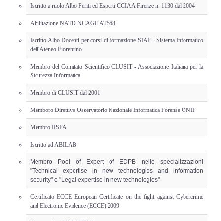
Adempimenti Ecommerce
Iscritto a ruolo Albo Periti ed Esperti CCIAA Firenze n. 1130 dal 2004
Abilitazione NATO NCAGE AT568
Tutela Copyright e Marchi
Iscritto Albo Docenti per corsi di formazione SIAF - Sistema Informatico
dell'Ateneo Fiorentino
Auditing Aziendale
Membro del Comitato Scientifico CLUSIT - Associazione Italiana per la
Sicurezza Informatica
Programma Azienda Sicura
Membro di CLUSIT dal 2001
Assistenza Legale
Memboro Direttivo Osservatorio Nazionale Informatica Forense ONIF
Membro IISFA
INFO
Iscritto ad ABILAB
Membro Pool of Expert of EDPB nelle specializzazioni
"Technical expertise in new technologies and information
security" e "Legal expertise in new technologies"
Certificato ECCE European Certificate on the fight against Cybercrime
and Electronic Evidence (ECCE) 2009