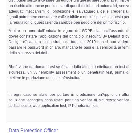
distributori senza incassare un euro, e già questo sarebbe grave, ma c'è
un rischio alto anche per l'utenza di questi distributori automatici, senza
adeguati meccanismi di protezione e salvaguardia delle credenziali
ignoti potrebbero consumare caffè e bibite a nostre spese... e questo per
la reputation di quest'azienda sarebbe ben peggiore del primo rischio.
A oltre un anno dall'entrata in vigore del GDPR siamo all'assurdo di
dover constatare l'applicazione del principio Insecurity By Default & by
Design, c'è ancora molta strada da fare, nel 2019 non si può vedere
passare le password in chiaro, mancano le basi e la sensibilità ai temi
della sicurezza dei dati.
Bheè viene da domandarsi se è stato fatto almento effettuato un test di
sicurezza, un vulnerability assessment o un penetratin test, prima di
mettere in produzione una tale infrastruttura
in ogni caso se state per portare in produzione un'App o un altra
soluzione tecnogica consultatici per una verifica di sicurezza: verifica
codice sicuro, web application test, IP Penetration test
Data Protection Officer