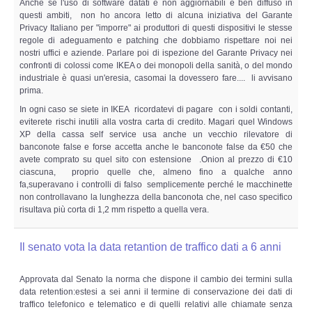
Anche se l'uso di software datati e non aggiornabili è ben diffuso in
questi ambiti, non ho ancora letto di alcuna iniziativa del Garante
Privacy Italiano per "imporre" ai produttori di questi dispositivi le stesse
regole di adeguamento e patching che dobbiamo rispettare noi nei
nostri uffici e aziende. Parlare poi di ispezione del Garante Privacy nei
confronti di colossi come IKEA o dei monopoli della sanità, o del mondo
industriale è quasi un'eresia, casomai la dovessero fare.... li avvisano
prima.
In ogni caso se siete in IKEA ricordatevi di pagare con i soldi contanti,
eviterete rischi inutili alla vostra carta di credito. Magari quel Windows
XP della cassa self service usa anche un vecchio rilevatore di
banconote false e forse accetta anche le banconote false da €50 che
avete comprato su quel sito con estensione .Onion al prezzo di €10
ciascuna, proprio quelle che, almeno fino a qualche anno
fa,superavano i controlli di falso semplicemente perché le macchinette
non controllavano la lunghezza della banconota che, nel caso specifico
risultava più corta di 1,2 mm rispetto a quella vera.
Il senato vota la data retantion de traffico dati a 6 anni
Approvata dal Senato la norma che dispone il cambio dei termini sulla
data retention:estesi a sei anni il termine di conservazione dei dati di
traffico telefonico e telematico e di quelli relativi alle chiamate senza