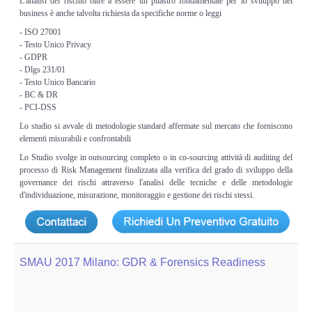
L'analisi del rischio oltre a essere un pilastro fondamentale per lo sviluppo del
business è anche talvolta richiesta da specifiche norme o leggi
- ISO 27001
- Testo Unico Privacy
- GDPR
- Dlgs 231/01
- Testo Unico Bancario
- BC & DR
- PCI-DSS
Lo studio si avvale di metodologie standard affermate sul mercato che forniscono
elementi misurabili e confrontabili
Lo Studio svolge in outsourcing completo o in co-sourcing attività di auditing del
processo di Risk Management finalizzata alla verifica del grado di sviluppo della
governance dei rischi attraverso l'analisi delle tecniche e delle metodologie
d'individuazione, misurazione, monitoraggio e gestione dei rischi stessi.
SMAU 2017 Milano: GDR & Forensics Readiness