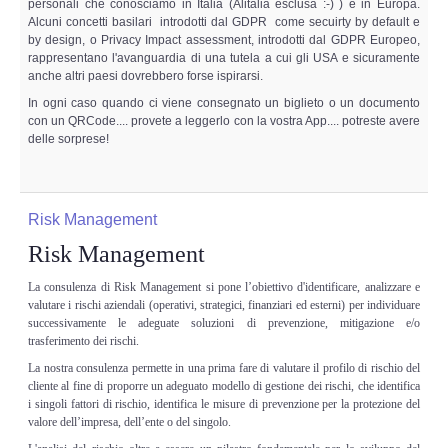
personali che conosciamo in Italia (Alitalia esclusa :-) ) e in Europa.
Alcuni concetti basilari introdotti dal GDPR come secuirty by default e
by design, o Privacy Impact assessment, introdotti dal GDPR Europeo,
rappresentano l'avanguardia di una tutela a cui gli USA e sicuramente
anche altri paesi dovrebbero forse ispirarsi.
In ogni caso quando ci viene consegnato un biglieto o un documento
con un QRCode.... provete a leggerlo con la vostra App.... potreste avere
delle sorprese!
Risk Management
Risk Management
La consulenza di Risk Management si pone l’obiettivo d'identificare, analizzare e
valutare i rischi aziendali (operativi, strategici, finanziari ed esterni) per individuare
successivamente le adeguate soluzioni di prevenzione, mitigazione e/o
trasferimento dei rischi.
La nostra consulenza permette in una prima fare di valutare il profilo di rischio del
cliente al fine di proporre un adeguato modello di gestione dei rischi, che identifica
i singoli fattori di rischio, identifica le misure di prevenzione per la protezione del
valore dell’impresa, dell’ente o del singolo.