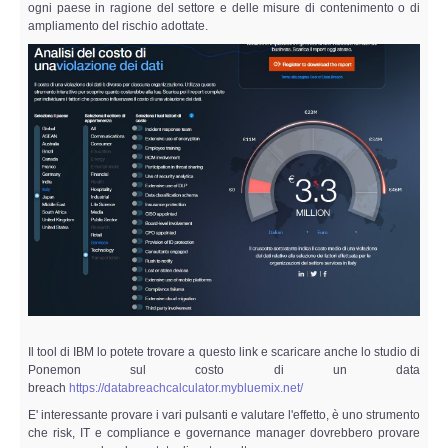
Perizia Data Breach
ogni paese in ragione del settore e delle misure di contenimento o di
ampliamento del rischio adottate.
INDAGINI DIGITALI
Digital Intelligence OSINT
Indagini su computer
Indagini Smartphone,Tablet
Copia/Acquisizione Forense
Bonifiche Digitali
Il tool di IBM lo potete trovare a questo link e scaricare anche lo studio di
Forensics Readiness
Ponemon sul costo di un data
breach
https://databreachcalculator.mybluemix.net/
Incident Response
E' interessante provare i vari pulsanti e valutare l'effetto, è uno strumento
che risk, IT e compliance e governance manager dovrebbero provare