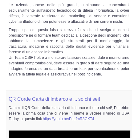
Le aziende, anche nelle più grandi, continuano a concentrarsi
esclusivamente sull’aspetto tecnologico di difesa informatica, la cyber
difesa, falsamente rassicurati dal marketing di vendor e consulenti
cyber, si illudono di non poter essere attaccati e di non correre rischi.
Troppo spesso questa falsa sicurezza fa si che si scelga di non si
predisporre nè di formare team dedicati alla gestione degli incidenti, che
abbiamo le competenze e gli strumenti per il monitoraggio, la
tracciatura, indagine e raccolta delle digital evidence per un'analisi
forense di un attacco informatico.
Un Team CSIRT oltre a monitorare la sicurezza aziendale e monitorarne
eventuali compromissioni, deve essere in grado di dare seguito ad una
indagine forense su un data breach o un leak per eventualmente poter
avviare la tutela legale e assicurativa nel post incidente.
QR Corde Carta di Imbarco e ... so chi sei!
Dammi il QR Code della tua carta di imbarco e ti dirò chi sei!, Potrebbe
essere la prima cosa che ci viene in mente a vedere il video di USA
Today a questo link
https://youtu.be/PdLfmR8CKT4