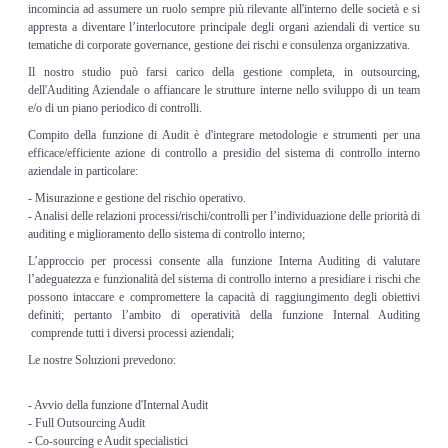
incomincia ad assumere un ruolo sempre più rilevante all'interno delle società e si
Adempimenti Ecommerce
appresta a diventare l’interlocutore principale degli organi aziendali di vertice su
tematiche di corporate governance, gestione dei rischi e consulenza organizzativa.
Tutela Copyright e Marchi
Il nostro studio può farsi carico della gestione completa, in outsourcing,
dell'Auditing Aziendale o affiancare le strutture interne nello sviluppo di un team
e/o di un piano periodico di controlli.
Auditing Aziendale
Compito della funzione di Audit è d'integrare metodologie e strumenti per una
efficace/efficiente azione di controllo a presidio del sistema di controllo interno
Programma Azienda Sicura
aziendale in particolare:
- Misurazione e gestione del rischio operativo.
Assistenza Legale
- Analisi delle relazioni processi/rischi/controlli per l’individuazione delle priorità di
auditing e miglioramento dello sistema di controllo interno;
L’approccio per processi consente alla funzione Interna Auditing di valutare
INFO
l’adeguatezza e funzionalità del sistema di controllo interno a presidiare i rischi che
possono intaccare e compromettere la capacità di raggiungimento degli obiettivi
definiti; pertanto l’ambito di operatività della funzione Internal Auditing
comprende tutti i diversi processi aziendali;
Le nostre Soluzioni prevedono:
- Avvio della funzione d'Internal Audit
- Full Outsourcing Audit
- Co-sourcing e Audit specialistici