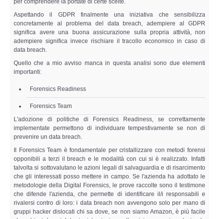
per comprendere la portate di certe scelte.
Copia/Acquisizione Forense Web
Aspettando il GDPR finalmente una iniziativa che sensibilizza
concretamente al problema del data breach, adempiere al GDPR
Indagini persone scomparse
significa avere una buona assicurazione sulla propria attività, non
adempiere significa invece rischiare il tracollo economico in caso di
data breach.
Remote Digital Forensics
Quello che a mio avviso manca in questa analisi sono due elementi
importanti:
Acquisizione Forense remota
Forensics Readiness
Sblocco PIN Smartphone
Forensics Team
L'adozione di politiche di Forensics Readiness, se correttamente
Recupero dati
implementate permettono di individuare tempestivamente se non di
prevenire un data breach.
Prevenzione Frode
Il Forensics Team è fondamentale per cristallizzare con metodi forensi
opponibili a terzi il breach e le modalità con cui si è realizzato. Infatti
talvolta si sottovalutano le azioni legali di salvaguardia e di risarcimento
CYBER SECURITY
che gli interessati posso mettere in campo. Se l'azienda ha adottato le
metodologie della Digital Forensics, le prove raccolte sono il testimone
che difende l'azienda, che permette di identificare il/i responsabili e
Security Management
rivalersi contro di loro: i data breach non avvengono solo per mano di
gruppi hacker dislocati chi sa dove, se non siamo Amazon, è più facile