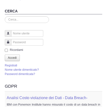
Perizia Truffa Banca e Online
CERCA
Perizia Dash Cam
Cerca...
Perizia software spia
Perizia Controllo lavoratori
Nome utente
Password
Perizia Chat WhatsApp,Telegram
Ricordami
Accedi
Perizia DVR
Registrati
Nome utente dimenticato?
Perizia IoT e IIoT
Password dimenticata?
Perizia Ransomware Malware
GDPR
Perizia Incidente Stradale
Analisi Costo violazione dei Dati - Data Breach-
IBM con Ponemon Institute hanno misurato il costo di un data breach in