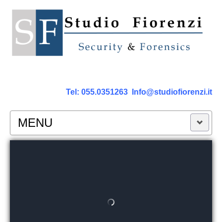
Tel:
055.0351263
Info@studiofiorenzi.it
MENU
PERIZIE
Perizia Computer
Perizia Smartphone Tablet,Cell.
Perizia Rete dati