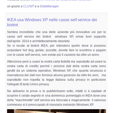
un grazie a
CLUSIT
e a
DataManager
IKEA usa Windows XP nelle casse self service dei
bistrot
Sembra incredibile che una delle aziende più innovative usi per le
casse self service dei bistrot windows XP, ormai fuori supporto
dall'aprile 2014 e architetturalmente obsoleto.
Se vi recate al bistrot IKEA, per intenderci quello dove si possono
acquistare hot dog, gelato, pizzette, dovete fare lo scontrino e pagare
con le casse self service, non esiste più il cassiere da oltre un anno.
Attenzione però a usare la vostra carta fedeltà ma sopratutto ad usare la
vostra carta di credito perché i preziosi dati della vostra carta sono
gestiti da un sistema operativo, Windows XP, che quanta sicurezza e
riservatezza dei dati non fornisce alcuna garanzia da oltre tre anni, ma
soprattutto non rispetta la legge italiana sulla privacy in particolare
l'allegato B testo Unico privacy.
Ne abbiamo le prove e le pubblichiamo sotto, infatti ci è capitato di
scoprire il celato segreto in una domenica pomeriggio in IKEA dove una
delle "macchinette" self service era bloccata e magicamente il valoroso
commesso si è preoccupato di riavviarla svelando Windows XP.