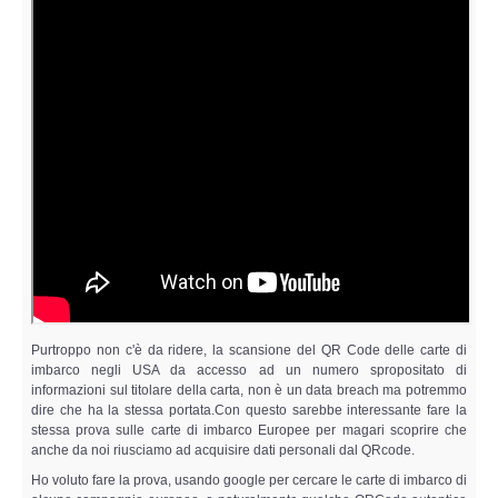
Purtroppo non c'è da ridere, la scansione del QR Code delle carte di
imbarco negli USA da accesso ad un numero spropositato di
informazioni sul titolare della carta, non è un data breach ma potremmo
dire che ha la stessa portata.Con questo sarebbe interessante fare la
stessa prova sulle carte di imbarco Europee per magari scoprire che
anche da noi riusciamo ad acquisire dati personali dal QRcode.
Ho voluto fare la prova, usando google per cercare le carte di imbarco di