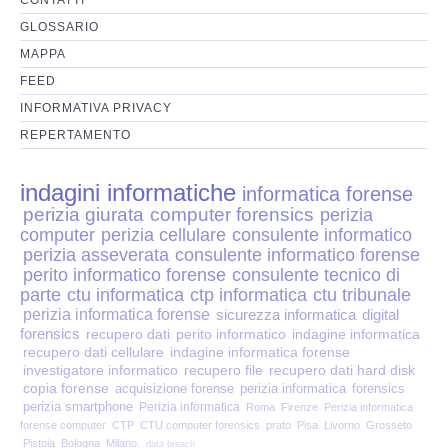
Perizia Disp. Elettronici
GLOSSARIO
Perizia Stalking
MAPPA
FEED
Perizia Cyber Bullismo
INFORMATIVA PRIVACY
REPERTAMENTO
Incarichi CTU e CTP
indagini informatiche
informatica forense
Perizia Centralini PBX e VOIP
perizia giurata
computer forensics
perizia
computer
perizia cellulare
consulente informatico
Perizia Estimo
perizia asseverata
consulente informatico forense
perito informatico forense
consulente tecnico di
parte
ctu informatica
ctp informatica
ctu tribunale
Perizia Documento informatico
perizia informatica forense
sicurezza informatica
digital
forensics
recupero dati
perito informatico
indagine informatica
Perizia Cloud
recupero dati cellulare
indagine informatica forense
investigatore informatico
recupero file
recupero dati hard disk
copia forense
acquisizione forense
perizia informatica
forensics
Perizia E-mail
perizia smartphone
Perizia informatica
Roma
Firenze
Perizia informatica
forense computer
CTP
CTU computer forensics
prato
Pisa
Livorno
Grosseto
Pistoia
Bologna
Milano.
data breach