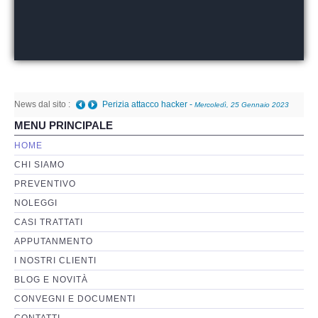
Perizia Basi di Dati
Perizia Immagini e Video
News dal sito :
Perzia su Software/Programmi
Perizia attacco hacker
-
Mercoledì, 25 Gennaio 2023
MENU PRINCIPALE
23:30
Perizia Fonica e Trascrizioni
HOME
CHI SIAMO
Perizia su Social Network
PREVENTIVO
NOLEGGI
Perizia Web Reputation
CASI TRATTATI
APPUTANMENTO
Perizia Host e Mainframe
I NOSTRI CLIENTI
BLOG E NOVITÀ
Perizia Contratti ICT
CONVEGNI E DOCUMENTI
CONTATTI