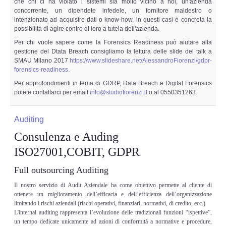
che chi ci ha violato i sistemi sia molto vicino a noi, un'azienda
Risk Management
concorrente, un dipendete infedele, un fornitore maldestro o
intenzionato ad acquisire dati o know-how, in questi casi è concreta la
possibilità di agire contro di loro a tutela dell'azienda.
Incident Handling & Response
Per chi vuole sapere come la Forensics Readiness può aiutare alla
gestione del Dtata Breach consigliamo la lettura delle slide del talk a
Log Management & SIEM
SMAU Milano 2017
https://www.slideshare.net/AlessandroFiorenzi/gdpr-
forensics-readiness
.
Vulnerability Assesment & Pen Test
Per approfondimenti in tema di GDRP, Data Breach e Digital Forensics
potete contattarci per email
info@studiofiorenzi.it
o al 0550351263.
BC & DR
Auditing
Data Breach
Consulenza e Auding
ISO27001,COBIT, GDPR
A & C
Full outsourcing Auditing
Privacy & GDPR
Il nostro servizio di Audit Aziendale ha come obiettivo permette al cliente di
ottenere un miglioramento dell’efficacia e dell’efficienza dell’organizzazione
limitando i rischi aziendali (rischi operativi, finanziari, normativi, di credito, ecc.)
Resp. Amministrativa dlsg 231
L'internal auditing rappresenta l’evoluzione delle tradizionali funzioni “ispettive”,
un tempo dedicate unicamente ad azioni di conformità a normative e procedure,