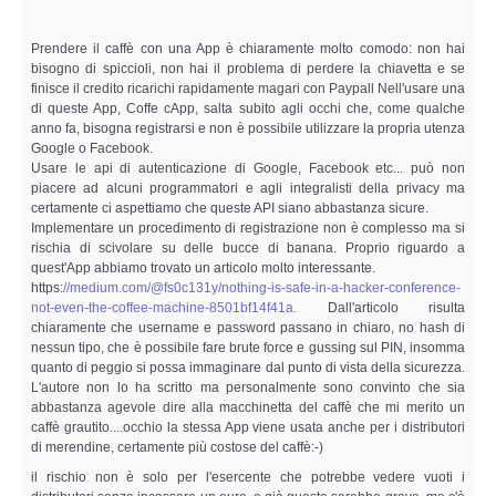
Prendere il caffè con una App è chiaramente molto comodo: non hai
bisogno di spiccioli, non hai il problema di perdere la chiavetta e se
finisce il credito ricarichi rapidamente magari con Paypall Nell'usare una
di queste App, Coffe cApp, salta subito agli occhi che, come qualche
anno fa, bisogna registrarsi e non è possibile utilizzare la propria utenza
Google o Facebook.
Usare le api di autenticazione di Google, Facebook etc... può non
piacere ad alcuni programmatori e agli integralisti della privacy ma
certamente ci aspettiamo che queste API siano abbastanza sicure.
Implementare un procedimento di registrazione non è complesso ma si
rischia di scivolare su delle bucce di banana. Proprio riguardo a
quest'App abbiamo trovato un articolo molto interessante.
https:
//medium.com/@fs0c131y/nothing-is-safe-in-a-hacker-conference-
not-even-the-coffee-machine-8501bf14f41a.
Dall'articolo risulta
chiaramente che username e password passano in chiaro, no hash di
nessun tipo, che è possibile fare brute force e gussing sul PIN, insomma
quanto di peggio si possa immaginare dal punto di vista della sicurezza.
L'autore non lo ha scritto ma personalmente sono convinto che sia
abbastanza agevole dire alla macchinetta del caffè che mi merito un
caffè grautito....occhio la stessa App viene usata anche per i distributori
di merendine, certamente più costose del caffè:-)
il rischio non è solo per l'esercente che potrebbe vedere vuoti i