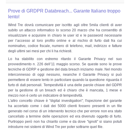
Prove di GRDPR Databreach... Garante Italiano troppo
lento!
Wind Tre dovrà comunicare per iscritto agli oltre 5mila clienti di aver
subito un attacco informatico lo scorso 20 marzo che ha consentito di
visualizzare e acquisire in chiaro le user id e le password necessarie
per l’accesso al loro profilo online e al rischio di furto dati fra cui
nominativo, codice fiscale, numero di telefono, mail, indirizzo e fatture
degli ultimi sei mesi per chi li ha richiesti.
Lo ha stabilito con estremo ritardo il Garante Privacy nel suo
provvedimento n. 226 dell’11 maggio scorso. Se queste sono le prove
tecniche di GDRP e gestione del data breach iniziamo male. Nel mondo
interconnesso di oggi nessuno, neanche il Garante Privacy si può
permettere di essere lento in particolare quando la questione riguarda il
furto di dati personali. Tempestività è una delle parole chiave del GDPR
per la gestione di un breach ed è chiaro che è mancata, 1 mese e
mezzo non è certo un indicatore di tempestività.
L'altro concetto chiave è "digital investigation"; l'ispezione del garante
ha accertato come i dati dei 5000 clienti fossero presenti in un file
generato nel corso di un intervento tecnico che per errore non era stato
cancellato a termine delle operazioni ed era divenuto oggetto di furto.
Purtroppo però non ha chiarito come e da dove "ignoti" si siano potuti
introdurre nei sistemi di Wind Tre per poter sottrarre quel file.