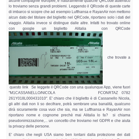
alcune compagnie europee, e naturalmente qualche QRCode autentico
lo troviamo senza grandi problemi. Leggendo il QRcode di queste carte
di imbarco si scopre che ad esempio Lufthansa e RayanAir non mettono
alcun dato del titolare del biglietto nel QRCode, riportano solo i dati del
viaggio. Alitalia invece si distingue dalle altre. Infatti ho trovato online
con google un biglietto Alitalia con QRCode
che trovate a
questo link Se leggete il QRCode con una qualunque App, viene fuori
"M1CASSANELLO/NICOLA FCONRTAZ 0782
261Y018L000431010". E' chiaro che il biglietto è di Cassanello Nicola,
gli altri dati non li so decifrare, potrà sembrare una banalità, qualcuno
dirà sicuramente cosa vuoi che sia, ma se Lufthansa e RayanAir non
riportano nome e cognome prechè mai Alitalia lo fa? si chiama
pseudonimizzazione,... un concetto che troviamo nel GDPR e che aiuta
la privacy delle persone.
E' chiaro che negli USA siamo ben lontani dalla protezione dei dati