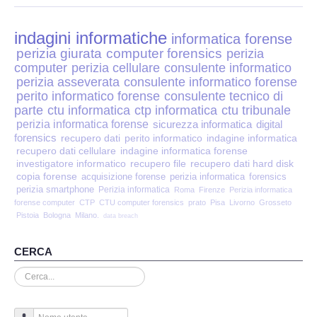
Perizia Disp. Elettronici
indagini informatiche
Perizia Stalking
informatica forense
perizia giurata
computer forensics
perizia
computer
perizia cellulare
consulente informatico
Perizia Cyber Bullismo
perizia asseverata
consulente informatico forense
perito informatico forense
consulente tecnico di
Incarichi CTU e CTP
parte
ctu informatica
ctp informatica
ctu tribunale
perizia informatica forense
sicurezza informatica
digital
forensics
recupero dati
perito informatico
indagine informatica
Perizia Centralini PBX e VOIP
recupero dati cellulare
indagine informatica forense
investigatore informatico
recupero file
recupero dati hard disk
copia forense
Perizia Estimo
acquisizione forense
perizia informatica
forensics
perizia smartphone
Perizia informatica
Roma
Firenze
Perizia informatica
forense computer
CTP
CTU computer forensics
prato
Pisa
Livorno
Grosseto
Perizia Documento informatico
Pistoia
Bologna
Milano.
data breach
Perizia Cloud
CERCA
Cerca...
Perizia E-mail