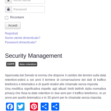
Perizia Truffa Banca e Online
Nome utente
Perizia Dash Cam
Password
Ricordami
Perizia software spia
Accedi
Registrati
Perizia Controllo lavoratori
Nome utente dimenticato?
Password dimenticata?
Perizia Chat WhatsApp,Telegram
Security Management
Perizia DVR
GDPR
data retantion
Perizia IoT e IIoT
Approvata dal Senato la norma che dispone il cambio dei termini sulla data
retention:estesi a sei anni il termine di conservazione dei dati di traffico
telefonico e telematico e di quelli relativi alle chiamate senza risposta.
Perizia Ransomware Malware
Una modifica significativa rispetto agli attuali limiti definiti dalla normativa
privacy che fissa la data retention in due anni per il traffico telefonico, in un
anno per quello telematico e in 30 giorni per le chiamate senza risposta.
Perizia Incidente Stradale
Facebook
Twitter
Pinterest
Share
Share