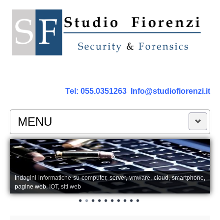
Tel:
055.0351263
Info@studiofiorenzi.it
MENU
PERIZIE
Perizia Computer
Indagini informatiche su computer, server, vmware, cloud, smartphone,
pagine web, IOT, siti web
Perizia Smartphone Tablet,Cell.
Perizia Rete dati