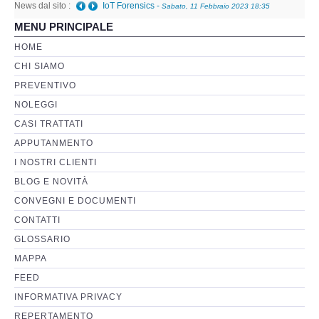
News dal sito :
IoT Forensics
-
Sabato, 11 Febbraio 2023 18:35
MENU PRINCIPALE
Perizia Basi di Dati
HOME
CHI SIAMO
Perizia Immagini e Video
PREVENTIVO
NOLEGGI
Perzia su Software/Programmi
CASI TRATTATI
Perizia Fonica e Trascrizioni
APPUTANMENTO
I NOSTRI CLIENTI
Perizia su Social Network
BLOG E NOVITÀ
CONVEGNI E DOCUMENTI
Perizia Web Reputation
CONTATTI
GLOSSARIO
Perizia Host e Mainframe
MAPPA
FEED
Perizia Contratti ICT
INFORMATIVA PRIVACY
REPERTAMENTO