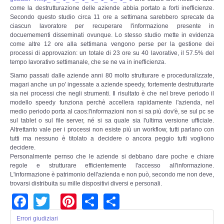
Risk Management
come la destrutturazione delle aziende abbia portato a forti inefficienze.
Secondo questo studio circa 11 ore a settimana sarebbero sprecate da
ciascun lavoratore per recuperare l'informazione presente in
Incident Handling & Response
docuemementi disseminati ovunque. Lo stesso studio mette in evidenza
come altre 12 ore alla settimana vengono perse per la gestione dei
processi di approvazion: un totale di 23 ore su 40 lavorative, il 57.5% del
Log Management & SIEM
tempo lavorativo settimanale, che se ne va in inefficienza.
S
iamo passati dalle aziende anni 80 molto strutturare e proceduralizzate,
Vulnerability Assesment & Pen Test
magari anche un po' ingessate a aziende speedy, fortemente destrutturarte
sia nei processi che negli strumenti. Il risultato è che nel breve periodo il
modello speedy funziona perchè accellera rapidamente l'azienda, nel
BC & DR
medio periodo porta al caos:l'informazioni non si sa più dov'è, se sul pc se
sul tablet o sul file server, né si sa quale sia l'ultima versione ufficiale.
Data Breach
Altrettanto vale per i processi non esiste più un workflow, tutti parlano con
tutti ma nessuno è titolato a decidere o ancora peggio tutti vogliono
decidere.
A & C
Personalmente pernso che le aziende si debbano dare poche e chiare
regole e strutturare efficientemente l'accesso all'informazione.
L'informazione è patrimonio dell'azienda e non può, secondo me non deve,
Privacy & GDPR
trovarsi distribuita su mille dispositivi diversi e personali.
Facebook
Twitter
Pinterest
Share
Share
Resp. Amministrativa dlsg 231
Errori giudiziari