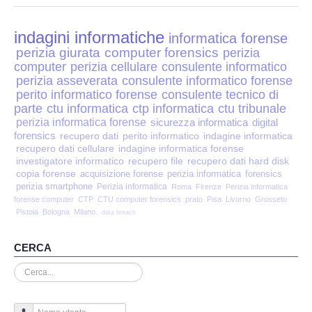
Perizia Disp. Elettronici
indagini informatiche
Perizia Stalking
informatica forense
perizia giurata
computer forensics
perizia
computer
perizia cellulare
consulente informatico
Perizia Cyber Bullismo
perizia asseverata
consulente informatico forense
perito informatico forense
consulente tecnico di
Incarichi CTU e CTP
parte
ctu informatica
ctp informatica
ctu tribunale
perizia informatica forense
sicurezza informatica
digital
forensics
recupero dati
perito informatico
indagine informatica
Perizia Centralini PBX e VOIP
recupero dati cellulare
indagine informatica forense
investigatore informatico
recupero file
recupero dati hard disk
copia forense
Perizia Estimo
acquisizione forense
perizia informatica
forensics
perizia smartphone
Perizia informatica
Roma
Firenze
Perizia informatica
forense computer
CTP
CTU computer forensics
prato
Pisa
Livorno
Grosseto
Perizia Documento informatico
Pistoia
Bologna
Milano.
data breach
Perizia Cloud
CERCA
Cerca...
Perizia E-mail