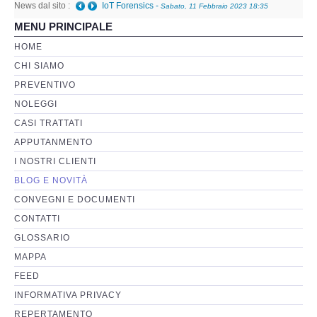
News dal sito :
IoT Forensics
-
Sabato, 11 Febbraio 2023 18:35
MENU PRINCIPALE
Perizia Basi di Dati
HOME
CHI SIAMO
Perizia Immagini e Video
PREVENTIVO
NOLEGGI
Perzia su Software/Programmi
CASI TRATTATI
Perizia Fonica e Trascrizioni
APPUTANMENTO
I NOSTRI CLIENTI
Perizia su Social Network
BLOG E NOVITÀ
CONVEGNI E DOCUMENTI
Perizia Web Reputation
CONTATTI
GLOSSARIO
Perizia Host e Mainframe
MAPPA
FEED
Perizia Contratti ICT
INFORMATIVA PRIVACY
REPERTAMENTO