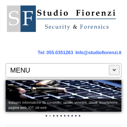
Tel:
055.0351263
Info@studiofiorenzi.it
MENU
PERIZIE
Perizia Computer
Indagini informatiche su computer, server, vmware, cloud, smartphone,
pagine web, IOT, siti web
Perizia Smartphone Tablet,Cell.
Perizia Rete dati