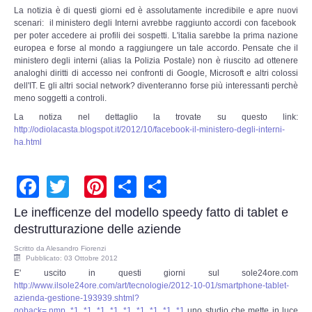
Copia/Acquisizione Forense Web
La notizia è di questi giorni ed è assolutamente incredibile e apre nuovi
scenari: il ministero degli Interni avrebbe raggiunto accordi con facebook
per poter accedere ai profili dei sospetti. L'italia sarebbe la prima nazione
Indagini persone scomparse
europea e forse al mondo a raggiungere un tale accordo. Pensate che il
ministero degli interni (alias la Polizia Postale) non è riuscito ad ottenere
analoghi diritti di accesso nei confronti di Google, Microsoft e altri colossi
Remote Digital Forensics
dell'IT. E gli altri social network? diventeranno forse più interessanti perchè
meno soggetti a controli.
Acquisizione Forense remota
La notiza nel dettaglio la trovate su questo link:
http://odiolacasta.blogspot.it/2012/10/facebook-il-ministero-degli-interni-
ha.html
Sblocco PIN Smartphone
Facebook
Twitter
Pinterest
Share
Share
Recupero dati
Le inefficenze del modello speedy fatto di tablet e
Prevenzione Frode
destrutturazione delle aziende
CYBER SECURITY
Scritto da
Alesandro Fiorenzi
Pubblicato: 03 Ottobre 2012
E' uscito in questi giorni sul sole24ore.com
Security Management
http://www.ilsole24ore.com/art/tecnologie/2012-10-01/smartphone-tablet-
azienda-gestione-193939.shtml?
goback=.nmp_*1_*1_*1_*1_*1_*1_*1_*1_*1
uno studio che mette in luce