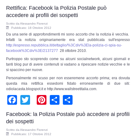
Perizia Data Breach
Rettifica: Facebook la Polizia Postale può
accedere ai profili dei sospetti
INDAGINI DIGITALI
Scritto da
Alessandro Fiorenzi
Pubblicato: 18 Ottobre 2012
Digital Intelligence OSINT
Da una serie di approfondimenti mi sono accorto che la notizia è vecchia.
Infatti la notizia originariamente era stat pubblicata sull'espresso
http://espresso.repubblica.it/dettaglio/%3Cdiv%3Ela-polizia-ci-spia-su-
Indagini su computer
facebook%3Cdiv%3E/2137277
28 ottobre 2010.
Purtroppo sto scoprendo come su alcuni socialnetwork, alcuni giornali e
Indagini Smartphone,Tablet
tanti blog pur di avere contenuti si vadano a ripescare notizie vecchie e le
si spaccino per nuove.
Copia/Acquisizione Forense
Personalmente mi scuso per non esseremene accorto prima; era dovuta
questa mia rettifica essedomi fidato erroneamente di due siti:
odiolacasta.blogspot.it e http://www.wallstreetitalia.com.
Bonifiche Digitali
Facebook
Twitter
Pinterest
Share
Share
Forensics Readiness
Facebook: la Polizia Postale può accedere ai profili
dei sospetti
Incident Response
Scritto da
Alessandro Fiorenzi
Pubblicato: 17 Ottobre 2012