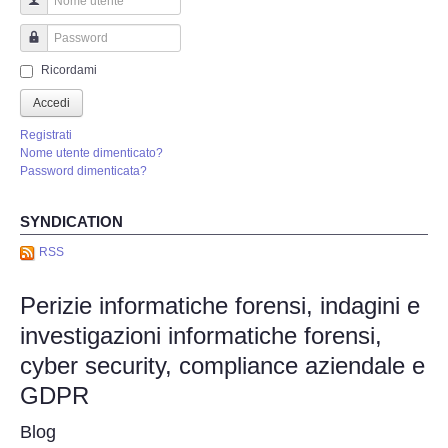
Perizia Truffa Banca e Online
Nome utente
Perizia Dash Cam
Password
Ricordami
Perizia software spia
Accedi
Registrati
Perizia Controllo lavoratori
Nome utente dimenticato?
Password dimenticata?
Perizia Chat WhatsApp,Telegram
SYNDICATION
Perizia DVR
RSS
Perizie informatiche forensi, indagini e
Perizia IoT e IIoT
investigazioni informatiche forensi,
Perizia Ransomware Malware
cyber security, compliance aziendale e
GDPR
Perizia Incidente Stradale
Blog