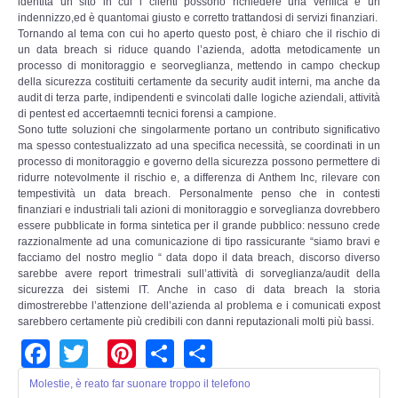
identità un sito in cui i clienti possono richiedere una verifica e un
indennizzo,ed è quantomai giusto e corretto trattandosi di servizi finanziari.
Tornando al tema con cui ho aperto questo post, è chiaro che il rischio di
un data breach si riduce quando l’azienda, adotta metodicamente un
processo di monitoraggio e seorveglianza, mettendo in campo checkup
della sicurezza costituiti certamente da security audit interni, ma anche da
audit di terza parte, indipendenti e svincolati dalle logiche aziendali, attività
di pentest ed accertaemnti tecnici forensi a campione.
Sono tutte soluzioni che singolarmente portano un contributo significativo
ma spesso contestualizzato ad una specifica necessità, se coordinati in un
processo di monitoraggio e governo della sicurezza possono permettere di
ridurre notevolmente il rischio e, a differenza di Anthem Inc, rilevare con
tempestività un data breach. Personalmente penso che in contesti
finanziari e industriali tali azioni di monitoraggio e sorveglianza dovrebbero
essere pubblicate in forma sintetica per il grande pubblico: nessuno crede
razzionalmente ad una comunicazione di tipo rassicurante “siamo bravi e
facciamo del nostro meglio “ data dopo il data breach, discorso diverso
sarebbe avere report trimestrali sull’attività di sorveglianza/audit della
sicurezza dei sistemi IT. Anche in caso di data breach la storia
dimostrerebbe l’attenzione dell’azienda al problema e i comunicati expost
sarebbero certamente più credibili con danni reputazionali molti più bassi.
Facebook
Twitter
Pinterest
Share
Share
Molestie, è reato far suonare troppo il telefono