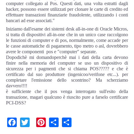
Copia/Acquisizione Forense Web
computer collegato al Pos. Questi dati, una volta estratti dagli
hacker, possono essere utilizzati per clonare le carte di credito ed
effettuare transazioni finanziarie fraudolente, utilizzando i conti
Indagini persone scomparse
bancari ad esse associati."
Iniziamo dall'esame dei sistemi desk all-in-one di Oracle Micros,
Remote Digital Forensics
si tratta di dispositivi all-in-one che in un unico case raccolgono
le funzioni di computer e di pos, normalmente, come accade per
le casse automatiche di pagamento, tipo metro o asl, dovrebbero
Acquisizione Forense remota
avere le componenti pos e "computer" separate.
Dopodichè mi domandoperchè mai i dati della carta devono
Sblocco PIN Smartphone
finire nella memoria del computer se uso un dispositivo di
sicurezza per i pagmenti che si chiama POS????? e che è
certificato dal suo produttore (ingenicoo/verifone etc...). per
Recupero dati
completare l'emissione dello scontrino? Ma scherziamo
davvero!!!!
è sufficiente che il pos venga interrogato sull'esito della
Prevenzione Frode
transazione, magari qualcuno è riuscito pure a farselo certificare
PCI-DSS?
CYBER SECURITY
Facebook
Twitter
Pinterest
Share
Share
Security Management