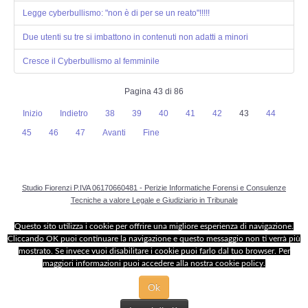
Legge cyberbullismo: "non è di per se un reato"!!!!!
Due utenti su tre si imbattono in contenuti non adatti a minori
Cresce il Cyberbullismo al femminile
Pagina 43 di 86
Inizio
Indietro
38
39
40
41
42
43
44
45
46
47
Avanti
Fine
Studio Fiorenzi P.IVA 06170660481 - Perizie Informatiche Forensi e Consulenze
Tecniche a valore Legale e Giudiziario in Tribunale
Questo sito utilizza i cookie per offrire una migliore esperienza di navigazione.
Cliccando OK puoi continuare la navigazione e questo messaggio non ti verrà più
mostrato. Se invece vuoi disabilitare i cookie puoi farlo dal tuo browser. Per
maggiori informazioni puoi accedere alla nostra cookie policy.
Ok