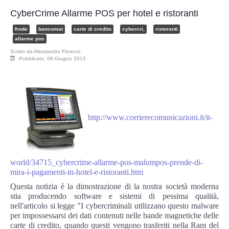
Perizia Data Breach
CyberCrime Allarme POS per hotel e ristoranti
INDAGINI DIGITALI
frode
bancomat
carte di credito
cybercri,
ristoranti
allarme pos
Scritto da
Alessandro Fiorenzi
Digital Intelligence OSINT
Pubblicato: 09 Giugno 2015
Indagini su computer
Indagini Smartphone,Tablet
http://www.corrierecomunicazioni.it/it-
Copia/Acquisizione Forense
Bonifiche Digitali
world/34715_cybercrime-allarme-pos-malumpos-prende-di-
mira-i-pagamenti-in-hotel-e-ristoranti.htm
Forensics Readiness
Questa notizia è la dimostrazione di la nostra società moderna
stia producendo software e sistemi di pessima qualità,
nell'articolo si legge "I cybercriminali utilizzano questo malware
Incident Response
per impossessarsi dei dati contenuti nelle bande magnetiche delle
carte di credito, quando questi vengono trasferiti nella Ram del