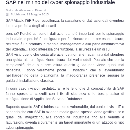
SAP nel mirino del cyber spionaggio industriale
Risk Management
Scritto da
Alessandro Fiorenzi
Pubblicato: 13 Maggio 2015
Incident Handling & Response
SAP Attack: l'ERP per eccellenza, la cassaforte di dati aziendali diventerà
la meta preferita degli attaccanti.
Log Management & SIEM
perchè? Perchè contiene i dati aziendali più importanti per lo spionaggio
industriale, e perchè è configurato per funzionare e non per essere sicuro,
del resto è un prodotto in mano al management e alla parte amministrativa
Vulnerability Assesment & Pen Test
dell'azienda... a loro interessa che funzioni, la sicurezza è un di cui.
SAP, visto quello che costa alle aziende, non si è risparmiata dal stendere
una guida alla configurazione sicura dei vari moduli. Peccato che per la
BC & DR
complessità della sua architettura questa guida non viene quasi mai
rispettata, sono veramente pochi i sysadmin che si avventurano
Data Breach
nell'hardening della piattaforma, la maggioranza preferisce seguire la
guida di installazione classica.
In ogni caso i vincoli architetturali e le le griglie di compatibilità di SAP
A & C
fanno spesso a cazzotti con i fix di sicurezza e le best practice di
configurazione di Application Server e Database
Privacy & GDPR
Sapendo quanto SAP è intrinsecamente vulnerabile, dal punto di vista IT, e
sapendo che con SAP in aziende medio grandi spesso viene gestito tutto o
quasi, dal magazzino, alla contabilità industriale fino alle vendite e
Resp. Amministrativa dlsg 231
fatturazioni, diventa sicuramente un target importante di un attacco di tipo
cyber spionaggio.