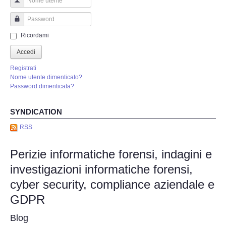
Perizia Truffa Banca e Online
Nome utente
Perizia Dash Cam
Password
Ricordami
Perizia software spia
Accedi
Registrati
Perizia Controllo lavoratori
Nome utente dimenticato?
Password dimenticata?
Perizia Chat WhatsApp,Telegram
SYNDICATION
Perizia DVR
RSS
Perizie informatiche forensi, indagini e
Perizia IoT e IIoT
investigazioni informatiche forensi,
Perizia Ransomware Malware
cyber security, compliance aziendale e
GDPR
Perizia Incidente Stradale
Blog