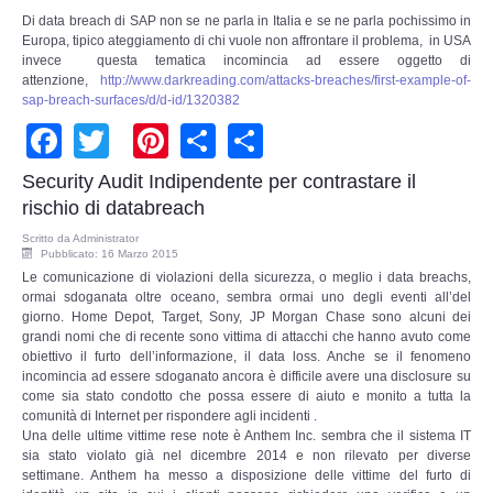
Adempimenti Ecommerce
Di data breach di SAP non se ne parla in Italia e se ne parla pochissimo in
Europa, tipico ateggiamento di chi vuole non affrontare il problema, in USA
invece questa tematica incomincia ad essere oggetto di
Tutela Copyright e Marchi
attenzione,
http://www.darkreading.com/attacks-breaches/first-example-of-
sap-breach-surfaces/d/d-id/1320382
Auditing Aziendale
Facebook
Twitter
Pinterest
Share
Share
Programma Azienda Sicura
Security Audit Indipendente per contrastare il
rischio di databreach
Assistenza Legale
Scritto da
Administrator
Pubblicato: 16 Marzo 2015
Le comunicazione di violazioni della sicurezza, o meglio i data breachs,
INFO
ormai sdoganata oltre oceano, sembra ormai uno degli eventi all’del
giorno. Home Depot, Target, Sony, JP Morgan Chase sono alcuni dei
grandi nomi che di recente sono vittima di attacchi che hanno avuto come
obiettivo il furto dell’informazione, il data loss. Anche se il fenomeno
incomincia ad essere sdoganato ancora è difficile avere una disclosure su
come sia stato condotto che possa essere di aiuto e monito a tutta la
comunità di Internet per rispondere agli incidenti .
Una delle ultime vittime rese note è Anthem Inc. sembra che il sistema IT
sia stato violato già nel dicembre 2014 e non rilevato per diverse
settimane. Anthem ha messo a disposizione delle vittime del furto di