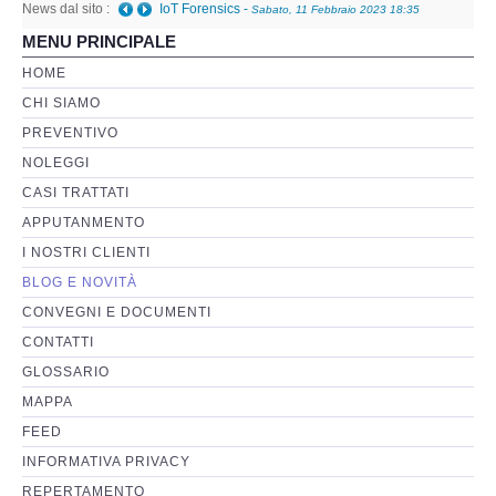
News dal sito :
Telefono danneggiato posso recuperare i dati anche
MENU PRINCIPALE
a fini giudiziari?
-
Giovedì, 05 Gennaio 2023 01:08
Perizia Basi di Dati
HOME
CHI SIAMO
Perizia Immagini e Video
PREVENTIVO
NOLEGGI
Perzia su Software/Programmi
CASI TRATTATI
Perizia Fonica e Trascrizioni
APPUTANMENTO
I NOSTRI CLIENTI
Perizia su Social Network
BLOG E NOVITÀ
CONVEGNI E DOCUMENTI
Perizia Web Reputation
CONTATTI
GLOSSARIO
Perizia Host e Mainframe
MAPPA
FEED
Perizia Contratti ICT
INFORMATIVA PRIVACY
REPERTAMENTO