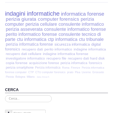
Perizia Disp. Elettronici
indagini informatiche
Perizia Stalking
informatica forense
perizia giurata
computer forensics
perizia
computer
perizia cellulare
consulente informatico
Perizia Cyber Bullismo
perizia asseverata
consulente informatico forense
perito informatico forense
consulente tecnico di
Incarichi CTU e CTP
parte
ctu informatica
ctp informatica
ctu tribunale
perizia informatica forense
sicurezza informatica
digital
forensics
recupero dati
perito informatico
indagine informatica
Perizia Centralini PBX e VOIP
recupero dati cellulare
indagine informatica forense
investigatore informatico
recupero file
recupero dati hard disk
copia forense
Perizia Estimo
acquisizione forense
perizia informatica
forensics
perizia smartphone
Perizia informatica
Roma
Firenze
Perizia informatica
forense computer
CTP
CTU computer forensics
prato
Pisa
Livorno
Grosseto
Perizia Documento informatico
Pistoia
Bologna
Milano.
data breach
Perizia Cloud
CERCA
Cerca...
Perizia E-mail