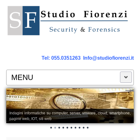
Tel:
055.0351263
Info@studiofiorenzi.it
MENU
PERIZIE
Perizia Computer
Indagini informatiche su computer, server, vmware, cloud, smartphone,
pagine web, IOT, siti web
Perizia Smartphone Tablet,Cell.
Perizia Rete dati