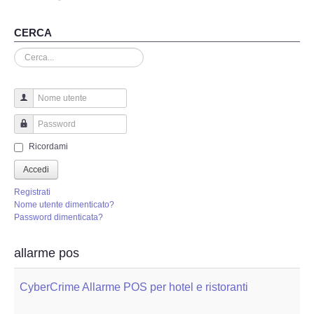
Perizia Truffa Banca e Online
CERCA
Perizia Dash Cam
Cerca...
Perizia software spia
Perizia Controllo lavoratori
Nome utente
Password
Perizia Chat WhatsApp,Telegram
Ricordami
Accedi
Perizia DVR
Registrati
Nome utente dimenticato?
Perizia IoT e IIoT
Password dimenticata?
Perizia Ransomware Malware
allarme pos
Perizia Incidente Stradale
CyberCrime Allarme POS per hotel e ristoranti