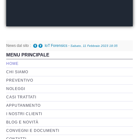
Perizia Basi di Dati
Perizia Immagini e Video
News dal sito :
Perzia su Software/Programmi
IoT Forensics
-
Sabato, 11 Febbraio 2023 18:35
MENU PRINCIPALE
Perizia Fonica e Trascrizioni
HOME
CHI SIAMO
Perizia su Social Network
PREVENTIVO
NOLEGGI
Perizia Web Reputation
CASI TRATTATI
APPUTANMENTO
Perizia Host e Mainframe
I NOSTRI CLIENTI
BLOG E NOVITÀ
Perizia Contratti ICT
CONVEGNI E DOCUMENTI
CONTATTI