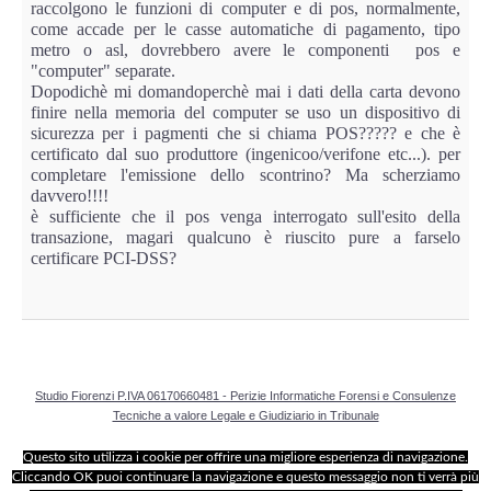
Copia/Acquisizione Forense Web
raccolgono le funzioni di computer e di pos, normalmente,
come accade per le casse automatiche di pagamento, tipo
metro o asl, dovrebbero avere le componenti pos e
Indagini persone scomparse
"computer" separate.
Dopodichè mi domandoperchè mai i dati della carta devono
finire nella memoria del computer se uso un dispositivo di
Remote Digital Forensics
sicurezza per i pagmenti che si chiama POS????? e che è
certificato dal suo produttore (ingenicoo/verifone etc...). per
Acquisizione Forense remota
completare l'emissione dello scontrino? Ma scherziamo
davvero!!!!
è sufficiente che il pos venga interrogato sull'esito della
Sblocco PIN Smartphone
transazione, magari qualcuno è riuscito pure a farselo
certificare PCI-DSS?
Recupero dati
Prevenzione Frode
CYBER SECURITY
Studio Fiorenzi P.IVA 06170660481 - Perizie Informatiche Forensi e Consulenze
Tecniche a valore Legale e Giudiziario in Tribunale
Security Management
Questo sito utilizza i cookie per offrire una migliore esperienza di navigazione.
Cliccando OK puoi continuare la navigazione e questo messaggio non ti verrà più