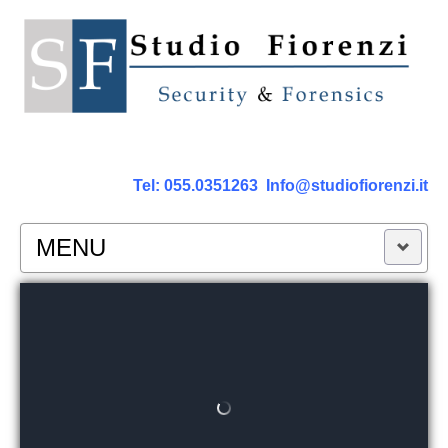
Tel:
055.0351263
Info@studiofiorenzi.it
MENU
PERIZIE
Perizia Computer
Perizia Smartphone Tablet,Cell.
Perizia Rete dati