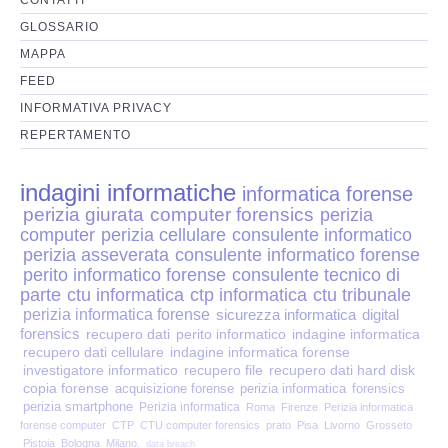
Perizia Disp. Elettronici
GLOSSARIO
Perizia Stalking
MAPPA
FEED
Perizia Cyber Bullismo
INFORMATIVA PRIVACY
REPERTAMENTO
Incarichi CTU e CTP
indagini informatiche
informatica forense
Perizia Centralini PBX e VOIP
perizia giurata
computer forensics
perizia
computer
perizia cellulare
consulente informatico
Perizia Estimo
perizia asseverata
consulente informatico forense
perito informatico forense
consulente tecnico di
parte
ctu informatica
ctp informatica
ctu tribunale
Perizia Documento informatico
perizia informatica forense
sicurezza informatica
digital
forensics
recupero dati
perito informatico
indagine informatica
Perizia Cloud
recupero dati cellulare
indagine informatica forense
investigatore informatico
recupero file
recupero dati hard disk
copia forense
acquisizione forense
perizia informatica
forensics
Perizia E-mail
perizia smartphone
Perizia informatica
Roma
Firenze
Perizia informatica
forense computer
CTP
CTU computer forensics
prato
Pisa
Livorno
Grosseto
Pistoia
Bologna
Milano.
data breach