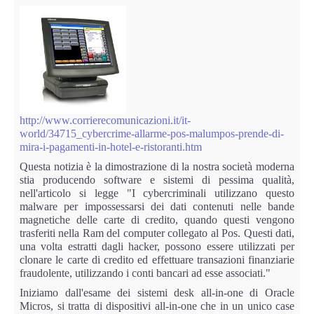
Perizia Data Breach
INDAGINI DIGITALI
Digital Intelligence OSINT
Indagini su computer
http://www.corrierecomunicazioni.it/it-
world/34715_cybercrime-allarme-pos-malumpos-prende-di-
Indagini Smartphone,Tablet
mira-i-pagamenti-in-hotel-e-ristoranti.htm
Questa notizia è la dimostrazione di la nostra società moderna
Copia/Acquisizione Forense
stia producendo software e sistemi di pessima qualità,
nell'articolo si legge "I cybercriminali utilizzano questo
malware per impossessarsi dei dati contenuti nelle bande
Bonifiche Digitali
magnetiche delle carte di credito, quando questi vengono
trasferiti nella Ram del computer collegato al Pos. Questi dati,
una volta estratti dagli hacker, possono essere utilizzati per
Forensics Readiness
clonare le carte di credito ed effettuare transazioni finanziarie
fraudolente, utilizzando i conti bancari ad esse associati."
Incident Response
Iniziamo dall'esame dei sistemi desk all-in-one di Oracle
Micros, si tratta di dispositivi all-in-one che in un unico case