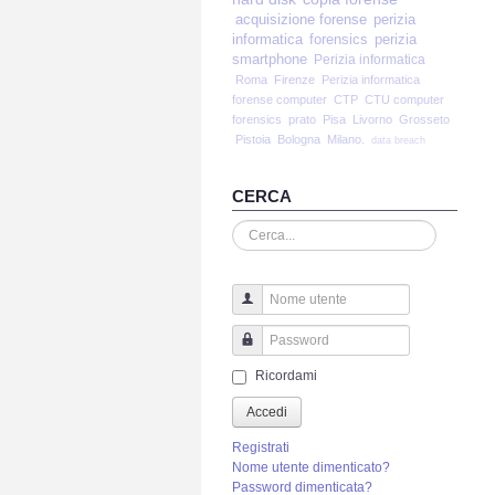
acquisizione forense
perizia
informatica
forensics
perizia
smartphone
Perizia informatica
Roma
Firenze
Perizia informatica
forense computer
CTP
CTU computer
forensics
prato
Pisa
Livorno
Grosseto
Pistoia
Bologna
Milano.
data breach
CERCA
Cerca...
Nome utente
Password
Ricordami
Accedi
Registrati
Nome utente dimenticato?
Password dimenticata?