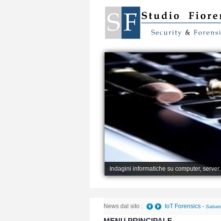
Indagini informatiche su computer, server
News dal sito :
IoT Forensics
-
Sabato
MENU PRINCIPALE