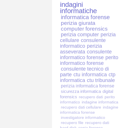
indagini
informatiche
informatica forense
perizia giurata
computer forensics
perizia computer
perizia
cellulare
consulente
informatico
perizia
asseverata
consulente
informatico forense
perito
informatico forense
consulente tecnico di
parte
ctu informatica
ctp
informatica
ctu tribunale
perizia informatica forense
sicurezza informatica
digital
forensics
recupero dati
perito
informatico
indagine informatica
recupero dati cellulare
indagine
informatica forense
investigatore informatico
recupero file
recupero dati
hard disk
copia forense