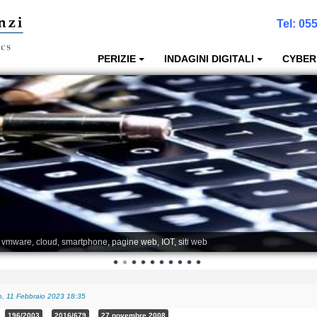
Tel:
055
PERIZIE
INDAGINI DIGITALI
CYBER
, vmware, cloud, smartphone, pagine web, IOT, siti web
, 11 Febbraio 2023 18:35
196/2003
2016/679
27 novembre 2008