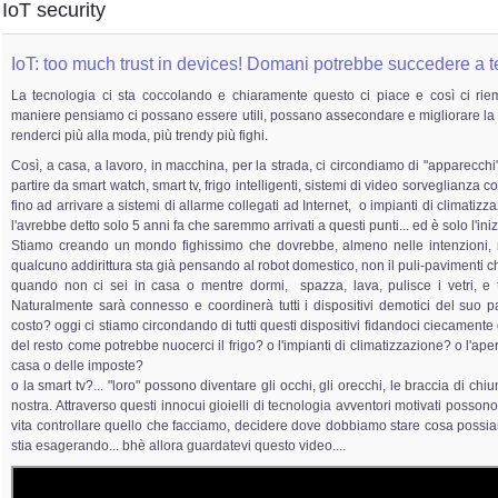
IoT security
IoT: too much trust in devices! Domani potrebbe succedere a te
La tecnologia ci sta coccolando e chiaramente questo ci piace e così ci rie
maniere pensiamo ci possano essere utili, possano assecondare e migliorare la qu
renderci più alla moda, più trendy più fighi.
Così, a casa, a lavoro, in macchina, per la strada, ci circondiamo di "apparecchi"
partire da smart watch, smart tv, frigo intelligenti, sistemi di video sorveglianza c
fino ad arrivare a sistemi di allarme collegati ad Internet, o impianti di climati
l'avrebbe detto solo 5 anni fa che saremmo arrivati a questi punti... ed è solo l'iniz
Stiamo creando un mondo fighissimo che dovrebbe, almeno nelle intenzioni, mi
qualcuno addirittura sta già pensando al robot domestico, non il puli-pavimenti
quando non ci sei in casa o mentre dormi, spazza, lava, pulisce i vetri, e t
Naturalmente sarà connesso e coordinerà tutti i dispositivi demotici del suo pa
costo? oggi ci stiamo circondando di tutti questi dispositivi fidandoci ciecamente 
del resto come potrebbe nuocerci il frigo? o l'impianti di climatizzazione? o l'aper
casa o delle imposte?
o la smart tv?... "loro" possono diventare gli occhi, gli orecchi, le braccia di c
nostra. Attraverso questi innocui gioielli di tecnologia avventori motivati possono
vita controllare quello che facciamo, decidere dove dobbiamo stare cosa poss
stia esagerando... bhè allora guardatevi questo video....