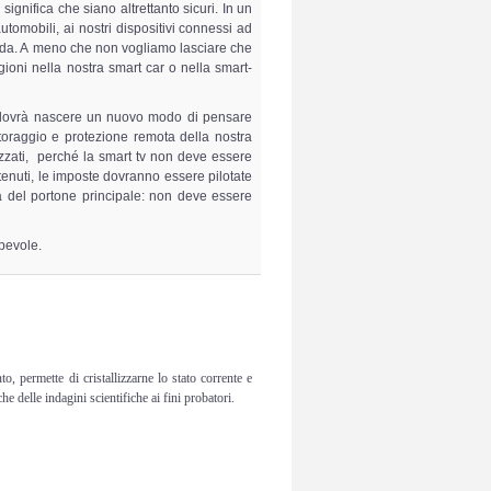
significa che siano altrettanto sicuri. In un
tomobili, ai nostri dispositivi connessi ad
nda. A meno che non vogliamo lasciare che
igioni nella nostra smart car o nella smart-
, dovrà nascere un nuovo modo di pensare
nitoraggio e protezione remota della nostra
izzati, perché la smart tv non deve essere
ontenuti, le imposte dovranno essere pilotate
ra del portone principale: non deve essere
apevole.
o, permette di cristallizzarne lo stato corrente e
 delle indagini scientifiche ai fini probatori.