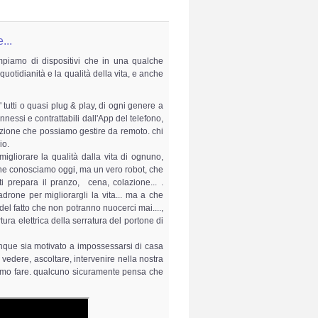
...
mpiamo di dispositivi che in una qualche
otidianità e la qualità della vita, e anche
 tutti o quasi plug & play, di ogni genere a
onnessi e contrattabili dall'App del telefono,
zzazione che possiamo gestire da remoto. chi
io.
gliorare la qualità dalla vita di ognuno,
 che conosciamo oggi, ma un vero robot, che
i prepara il pranzo, cena, colazione... .
drone per migliorargli la vita... ma a che
del fatto che non potranno nuocerci mai....,
tura elettrica della serratura del portone di
hiunque sia motivato a impossessarsi di casa
 vedere, ascoltare, intervenire nella nostra
iamo fare. qualcuno sicuramente pensa che