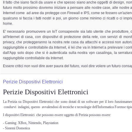
Il fatto che siano facili da usare e che spesso siano anche oggetti di design, non 
futuro molto prossimo dovremo iniziare a pensare alle nostre case, alle nostre au
Internet come ad aree da protegge con Firewall e IPS, come se fossero un'azie
qualcuno si faccia i fatti nostri e poi, un giorno come minimo ci ricatti o ci impr
home.
E' necessario promuovere un IoT consapevole sia lato utente che produttore
all'Internet di casa, con dispositivi di protezione della rete, con servizi di mo
privacy, che proteggeranno la nostra rete casa da attacchi e accessi non autor
raggiungibile e controllabile da Internet, è lei che va in Internet a prelevare i c
dall'App solo dopo che si è autenticata sulla nostra vpn casalinga, la serratu
raggiungibile controllabile da Internet.
Essere critici non vuol dire aver paura del futuro, vuol dire volere un futuro cons
Perizie Dispositivi Elettronici
Perizie Dispositivi Elettronici
La Perizia su Dispositivi Elettronici che sono dotati di un software per il loro funzionament
condurvi indagini, questo avvalendosi di tecniche e tecnologie dell'Informatica Forense tipiche
I dispositivi Elettronici che possono essere oggetto di Perizia possono essere:
- Gaming: XBox, Nintendo, Playstation
- Sistemi Domotica