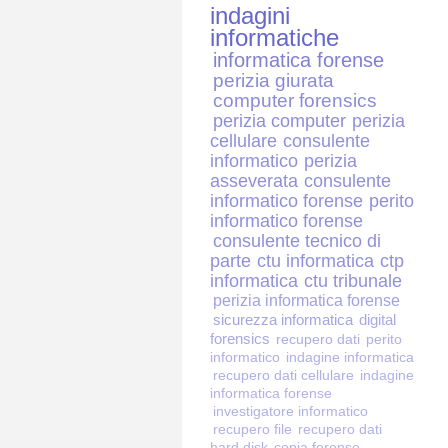
indagini
informatiche
informatica forense
perizia giurata
computer forensics
perizia computer
perizia
cellulare
consulente
informatico
perizia
asseverata
consulente
informatico forense
perito
informatico forense
consulente tecnico di
parte
ctu informatica
ctp
informatica
ctu tribunale
perizia informatica forense
sicurezza informatica
digital
forensics
recupero dati
perito
informatico
indagine informatica
recupero dati cellulare
indagine
informatica forense
investigatore informatico
recupero file
recupero dati
hard disk
copia forense