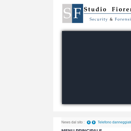
News dal sito :
Telefono danneggiato 
MENU PRINCIPALE