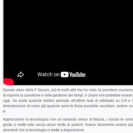
Questo video della F-Secure, più di molti altri che ho visto, fa prendere coscienza
di esporre la questione e nella gestione dei tempi, è chiaro non potrebbe essere d
oggi. Se avete qualche dubbio pensate all'ultimo leak di wikileaks su CIA 
dimostrazione di come già qualche anno fa fosse possibile ascoltare, vedere cosa
tv.
Approcciamo la tecnologica con un assoluto senso di fiducia, i social ne son
gente ci mette tutto senza alcun limite di pudore. Invece dovremmo essere pi
strumenti che la tecnologia ci mette a disposizione.