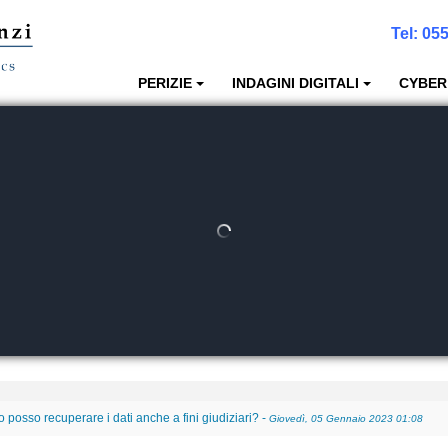
Tel:
055
PERIZIE
INDAGINI DIGITALI
CYBER
posso recuperare i dati anche a fini giudiziari?
-
Giovedì, 05 Gennaio 2023 01:08