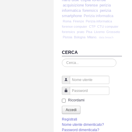
acquisizione forense
perizia
informatica
forensics
perizia
smartphone
Perizia informatica
Roma
Firenze
Perizia informatica
forense computer
CTP
CTU computer
forensics
prato
Pisa
Livorno
Grosseto
Pistoia
Bologna
Milano.
data breach
CERCA
Cerca...
Nome utente
Password
Ricordami
Accedi
Registrati
Nome utente dimenticato?
Password dimenticata?