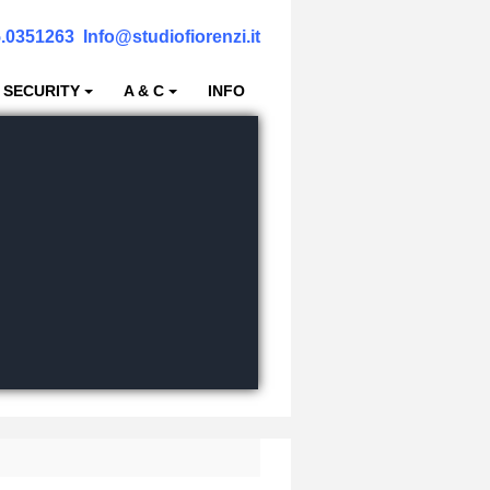
.0351263
Info@studiofiorenzi.it
 SECURITY
A & C
INFO