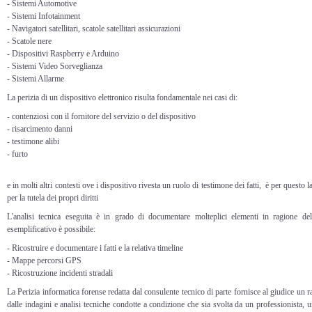
- Sistemi Automotive
- Sistemi Infotainment
- Navigatori satellitari, scatole satellitari assicurazioni
- Scatole nere
- Dispositivi Raspberry e Arduino
- Sistemi Video Sorveglianza
- Sistemi Allarme
La perizia di un dispositivo elettronico risulta fondamentale nei casi di:
- contenziosi con il fornitore del servizio o del dispositivo
- risarcimento danni
- testimone alibi
- furto
e in molti altri contesti ove i dispositivo rivesta un ruolo di testimone dei fatti
, è per questo l
per la tutela dei propri diritti
L'analisi tecnica eseguita è in grado di documentare molteplici elementi in ragione de
esemplificativo è possibile:
- Ricostruire e documentare i fatti e la relativa timeline
- Mappe percorsi GPS
- Ricostruzione incidenti stradali
La Perizia informatica forense redatta dal consulente tecnico di parte fornisce al giudice un rap
dalle indagini e analisi tecniche condotte a condizione che sia svolta da un professionista, 