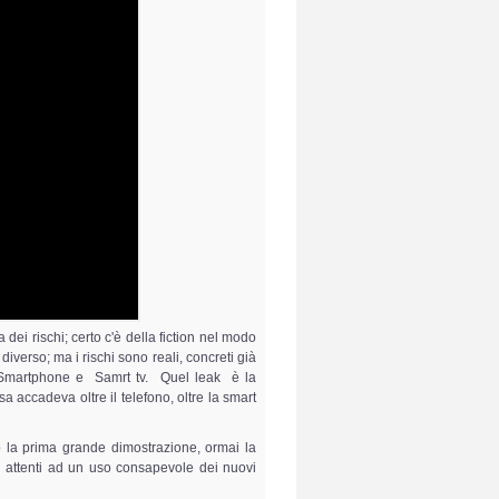
 dei rischi; certo c'è della fiction nel modo
iverso; ma i rischi sono reali, concreti già
e Smartphone e Samrt tv. Quel leak è la
 accadeva oltre il telefono, oltre la smart
o la prima grande dimostrazione, ormai la
ù attenti ad un uso consapevole dei nuovi