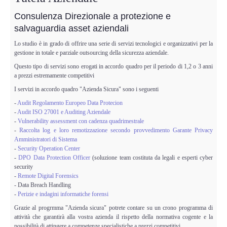
Perizia Data Breach
Consulenza Direzionale a protezione e
salvaguardia asset aziendali
INDAGINI DIGITALI
Lo studio è in grado di offrire una serie di servizi tecnologici e organizzativi per la
gestione in totale e parziale outsourcing della sicurezza aziendale.
Digital Intelligence OSINT
Questo tipo di servizi sono erogati in accordo quadro per il periodo di 1,2 o 3 anni
a prezzi estremamente competitivi
Indagini su computer
I servizi in accordo quadro "Azienda Sicura" sono i seguenti
-
Audit Regolamento Europeo Data Protecion
Indagini Smartphone,Tablet
-
Audit ISO 27001 e Auditing Aziendale
-
Vulnerability assessment con cadenza quadrimestrale
Copia/Acquisizione Forense
-
Raccolta log e loro remotizzazione secondo provvedimento Garante Privacy
Amministratori di Sistema
-
Security Operation Center
Bonifiche Digitali
-
DPO Data Protection Officer
(soluzione team costituta da legali e esperti cyber
security
-
Remote Digital Forensics
Forensics Readiness
- Data Breach Handling
-
Perizie e indagini informatiche forensi
Incident Response
Grazie al progrmma "Azienda sicura" potrete contare su un crono programma di
attività che garantirà alla vostra azienda il rispetto della normativa cogente e la
possibilità di attingere a competenze specialistiche a prezzi competitivi.