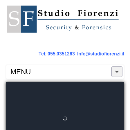
Tel:
055.0351263
Info@studiofiorenzi.it
MENU
PERIZIE
Perizia Computer
Perizia Smartphone Tablet,Cell.
Perizia Rete dati