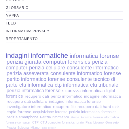
Perizia Disp. Elettronici
GLOSSARIO
Perizia Stalking
MAPPA
FEED
Perizia Cyber Bullismo
INFORMATIVA PRIVACY
REPERTAMENTO
Incarichi CTU e CTP
indagini informatiche
informatica forense
Perizia Centralini PBX e VOIP
perizia giurata
computer forensics
perizia
computer
perizia cellulare
consulente informatico
Perizia Estimo
perizia asseverata
consulente informatico forense
perito informatico forense
consulente tecnico di
parte
ctu informatica
ctp informatica
ctu tribunale
Perizia Documento informatico
perizia informatica forense
sicurezza informatica
digital
forensics
recupero dati
perito informatico
indagine informatica
Perizia Cloud
recupero dati cellulare
indagine informatica forense
investigatore informatico
recupero file
recupero dati hard disk
copia forense
acquisizione forense
perizia informatica
forensics
Perizia E-mail
perizia smartphone
Perizia informatica
Roma
Firenze
Perizia informatica
forense computer
CTP
CTU computer forensics
prato
Pisa
Livorno
Grosseto
Pistoia
Bologna
Milano.
data breach