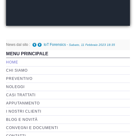
Perizia Basi di Dati
Perizia Immagini e Video
News dal sito :
Perzia su Software/Programmi
IoT Forensics
-
Sabato, 11 Febbraio 2023 18:35
MENU PRINCIPALE
Perizia Fonica e Trascrizioni
HOME
CHI SIAMO
Perizia su Social Network
PREVENTIVO
NOLEGGI
Perizia Web Reputation
CASI TRATTATI
APPUTANMENTO
Perizia Host e Mainframe
I NOSTRI CLIENTI
BLOG E NOVITÀ
Perizia Contratti ICT
CONVEGNI E DOCUMENTI
CONTATTI