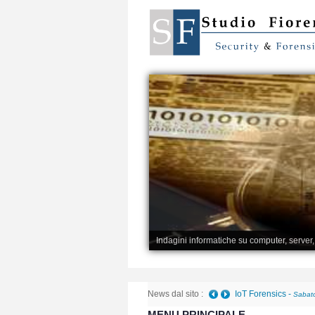
Indagini informatiche su computer, server
News dal sito :
IoT Forensics
-
Sabato
MENU PRINCIPALE