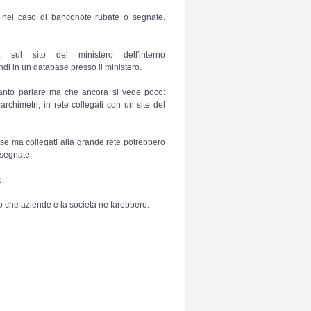
le nel caso di banconote rubate o segnate.
sul sito del ministero dell'interno
ndi in un database presso il ministero.
 tanto parlare ma che ancora si vede poco:
parchimetri, in rete collegati con un site del
lse ma collegati alla grande rete potrebbero
 segnate.
o.
 che aziende e la società ne farebbero.