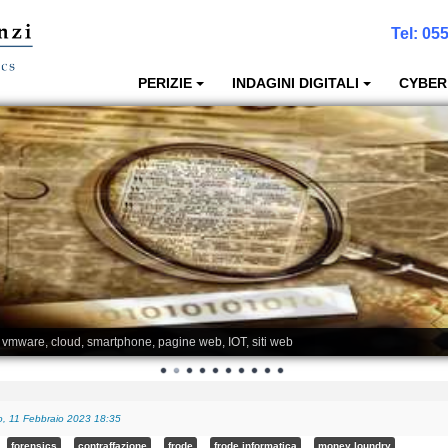
Tel:
055
PERIZIE
INDAGINI DIGITALI
CYBER
, vmware, cloud, smartphone, pagine web, IOT, siti web
, 11 Febbraio 2023 18:35
forensics
contraffazione
frode
frode informatica
money loundry