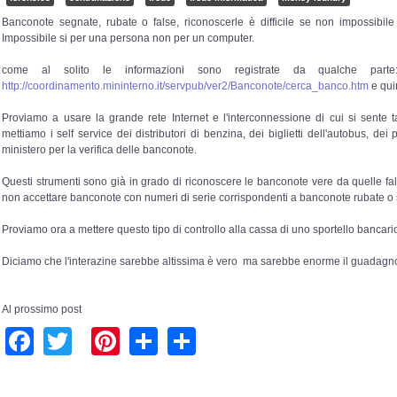
Banconote segnate, rubate o false, riconoscerle è difficile se non impossibi
Impossibile si per una persona non per un computer.
come al solito le informazioni sono registrate da qualche parte: 
http://coordinamento.mininterno.it/servpub/ver2/Banconote/cerca_banco.htm
e qui
Proviamo a usare la grande rete Internet e l'interconnessione di cui si sente
mettiamo i self service dei distributori di benzina, dei biglietti dell'autobus, dei 
ministero per la verifica delle banconote.
Questi strumenti sono già in grado di riconoscere le banconote vere da quelle fa
non accettare banconote con numeri di serie corrispondenti a banconote rubate o
Proviamo ora a mettere questo tipo di controllo alla cassa di uno sportello bancari
Diciamo che l'interazine sarebbe altissima è vero ma sarebbe enorme il guadagno
Al prossimo post
Facebook
Twitter
Pinterest
Share
Share