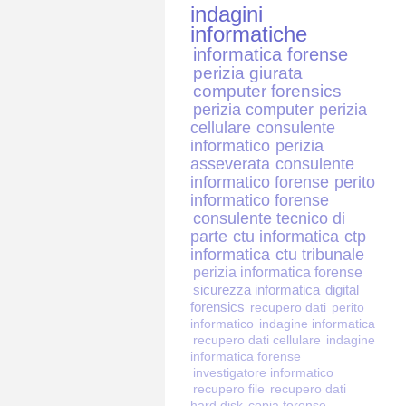
indagini
informatiche
informatica forense
perizia giurata
computer forensics
perizia computer
perizia
cellulare
consulente
informatico
perizia
asseverata
consulente
informatico forense
perito
informatico forense
consulente tecnico di
parte
ctu informatica
ctp
informatica
ctu tribunale
perizia informatica forense
sicurezza informatica
digital
forensics
recupero dati
perito
informatico
indagine informatica
recupero dati cellulare
indagine
informatica forense
investigatore informatico
recupero file
recupero dati
hard disk
copia forense