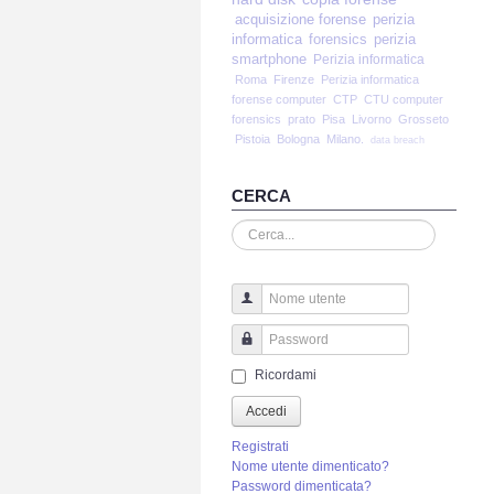
acquisizione forense
perizia
informatica
forensics
perizia
smartphone
Perizia informatica
Roma
Firenze
Perizia informatica
forense computer
CTP
CTU computer
forensics
prato
Pisa
Livorno
Grosseto
Pistoia
Bologna
Milano.
data breach
CERCA
Cerca...
Nome utente
Password
Ricordami
Accedi
Registrati
Nome utente dimenticato?
Password dimenticata?