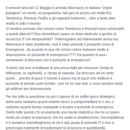
Il venerdì sera del 12 Maggio ti arrivata Wannacry, in italiano "voglio
piangere" un nome, un programma. Nel giro di poche ore mette KO,
Telefonica, Renault, FedEx e gli ospedali britannici... oltre a tante altre
realtà in tutto il mondo
Vi sembra normale che colossi come Telefonica e Renault siano vulnerabili
a questi attacchi? Non dovrebbero avere un team dedicato a gestire la
sicurezza IT con tempestività? l'interrogativo più interessante arriva ora.
Wannacry è stato disattivato, cioè è stato premuto il pulsante rosso di
Emergenza.. da quando in qua chi scrive codice malware mette a
disposizione un pulsante di emergenza???? Da quando in qua i
ramsoware si bloccano con il pulsante di emergenza?
A meno che non si trattasse di una prova fatta per misurare i tempi di
diffusione, la capillarità, o i tempi di risposta. Da bloccare ad un certo
punto.... perché di pazzi il mondo è pieno ma di pazzi che mettono il
pulsante di arresto sulle bombe...non ne ho mai visti, ci sono sempre voluti
gli artificeri per disinnescarle.
Per me tutta la questione ha più il sapore di un sottile gioco strategico,
della serie vediamo quanti sistemi riesco a compromettere in x ore, o
vediamo quanto tempo impiegate a trovare il pulsante di emergenza..
Dietro tutto questo c'è sicuramente una mente diabolica che ha un piano
molto più ampio di wannacry, che ha usato la disattenzione, l'incompetenza
e il semplice menefreghismo di chi è alla guida di aziende IT e non si
preoccupa realmente di trasformare la sicurezza in quotidianità