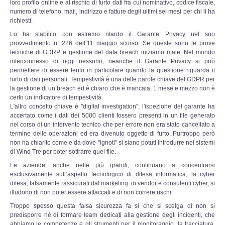
loro profilo online e al rischio di furto dati fra cui nominativo, codice fiscale,
numero di telefono, mail, indirizzo e fatture degli ultimi sei mesi per chi li ha
richiesti.
Lo ha stabilito con estremo ritardo il Garante Privacy nel suo
provvedimento n. 226 dell’11 maggio scorso. Se queste sono le prove
tecniche di GDRP e gestione del data breach iniziamo male. Nel mondo
interconnesso di oggi nessuno, neanche il Garante Privacy si può
permettere di essere lento in particolare quando la questione riguarda il
furto di dati personali. Tempestività è una delle parole chiave del GDPR per
la gestione di un breach ed è chiaro che è mancata, 1 mese e mezzo non è
certo un indicatore di tempestività.
L'altro concetto chiave è "digital investigation"; l'ispezione del garante ha
accertato come i dati dei 5000 clienti fossero presenti in un file generato
nel corso di un intervento tecnico che per errore non era stato cancellato a
termine delle operazioni ed era divenuto oggetto di furto. Purtroppo però
non ha chiarito come e da dove "ignoti" si siano potuti introdurre nei sistemi
di Wind Tre per poter sottrarre quel file.
Le aziende, anche nelle più grandi, continuano a concentrarsi
esclusivamente sull’aspetto tecnologico di difesa informatica, la cyber
difesa, falsamente rassicurati dal marketing di vendor e consulenti cyber, si
illudono di non poter essere attaccati e di non correre rischi.
Troppo spesso questa falsa sicurezza fa si che si scelga di non si
predisporre nè di formare team dedicati alla gestione degli incidenti, che
abbiamo le competenze e gli strumenti per il monitoraggio, la tracciatura,