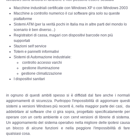
Copia/Acquisizione Forense Web
Macchine industriali certificate con Windows XP o con Windows 2003
Macchine a controllo numerico il cui software gira solo su queste
Indagini persone scomparse
piattaforme
Sistemi ATM (per la verità pochi in Italia ma in altre parti del mondo lo
scenario è ben diverso...)
Remote Digital Forensics
Registratori di cassa, magari con dispositivi barcode non più
supportati
Stazioni self service
Acquisizione Forense remota
Totem e pannelli informativi
Sistemi di Automazione industriale:
Sblocco PIN Smartphone
controllo accesso varchi
gestione illuminazione
gestione climatizzazione
Recupero dati
I dispositivi sanitari
Prevenzione Frode
in ognuno di questi ambiti spesso si è diffidati dal fare anche i normali
aggiornamenti di sicurezza. Purtroppo l'impossibilità di aggiornare questi
sistemi a versioni Windows più recenti è, nella maggior parte dei casi, da
CYBER SECURITY
addebitare al software che ci gira sopra, progettato specificatamente per
operare con un certo ambiente e con cervt versioni di librerie di sistema.
Un aggiornamento del sistema operativo nella migliore delle ipotesi causa
Security Management
un blocco di alcune funzioni e nella peggiore l'impossibilità di fare
qualsiasi cosa.