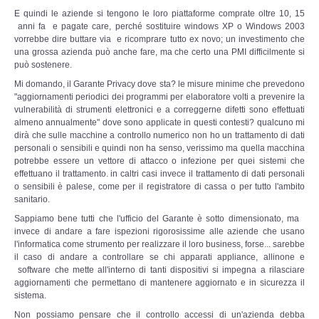
Risk Management
E quindi le aziende si tengono le loro piattaforme comprate oltre 10, 15
anni fa e pagate care, perché sostituire windows XP o Windows 2003
vorrebbe dire buttare via e ricomprare tutto ex novo; un investimento che
Incident Handling & Response
una grossa azienda può anche fare, ma che certo una PMI difficilmente si
può sostenere.
Log Management & SIEM
Mi domando, il Garante Privacy dove sta? le misure minime che prevedono
"aggiornamenti periodici dei programmi per elaboratore volti a prevenire la
vulnerabilità di strumenti elettronici e a correggerne difetti sono effettuati
Vulnerability Assesment & Pen Test
almeno annualmente" dove sono applicate in questi contesti? qualcuno mi
dirà che sulle macchine a controllo numerico non ho un trattamento di dati
personali o sensibili e quindi non ha senso, verissimo ma quella macchina
BC & DR
potrebbe essere un vettore di attacco o infezione per quei sistemi che
effettuano il trattamento. in caltri casi invece il trattamento di dati personali
Data Breach
o sensibili è palese, come per il registratore di cassa o per tutto l'ambito
sanitario.
Sappiamo bene tutti che l'ufficio del Garante è sotto dimensionato, ma
A & C
invece di andare a fare ispezioni rigorosissime alle aziende che usano
l'informatica come strumento per realizzare il loro business, forse... sarebbe
Privacy & GDPR
il caso di andare a controllare se chi apparati appliance, allinone e
software che mette all'interno di tanti dispositivi si impegna a rilasciare
aggiornamenti che permettano di mantenere aggiornato e in sicurezza il
Resp. Amministrativa dlsg 231
sistema.
Non possiamo pensare che il controllo accessi di un'azienda debba