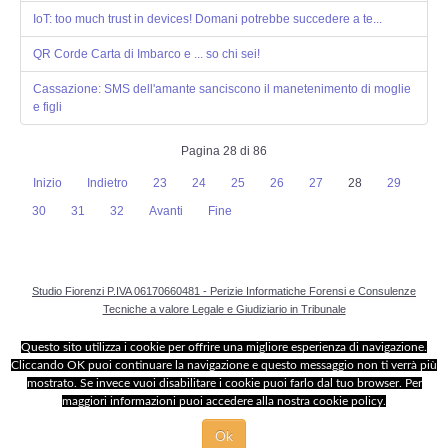
IoT: too much trust in devices! Domani potrebbe succedere a te...
QR Corde Carta di Imbarco e ... so chi sei!
Cassazione: SMS dell'amante sanciscono il manetenimento di moglie
e figli
Pagina 28 di 86
Inizio
Indietro
23
24
25
26
27
28
29
30
31
32
Avanti
Fine
Studio Fiorenzi P.IVA 06170660481 - Perizie Informatiche Forensi e Consulenze
Tecniche a valore Legale e Giudiziario in Tribunale
Questo sito utilizza i cookie per offrire una migliore esperienza di navigazione.
Cliccando OK puoi continuare la navigazione e questo messaggio non ti verrà più
mostrato. Se invece vuoi disabilitare i cookie puoi farlo dal tuo browser. Per
maggiori informazioni puoi accedere alla nostra cookie policy.
Ok