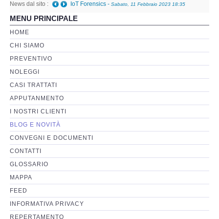
News dal sito :
Telefono danneggiato posso recuperare i dati anche
MENU PRINCIPALE
a fini giudiziari?
-
Giovedì, 05 Gennaio 2023 01:08
Perizia Basi di Dati
HOME
CHI SIAMO
Perizia Immagini e Video
PREVENTIVO
NOLEGGI
Perzia su Software/Programmi
CASI TRATTATI
Perizia Fonica e Trascrizioni
APPUTANMENTO
I NOSTRI CLIENTI
Perizia su Social Network
BLOG E NOVITÀ
CONVEGNI E DOCUMENTI
Perizia Web Reputation
CONTATTI
GLOSSARIO
Perizia Host e Mainframe
MAPPA
FEED
Perizia Contratti ICT
INFORMATIVA PRIVACY
REPERTAMENTO