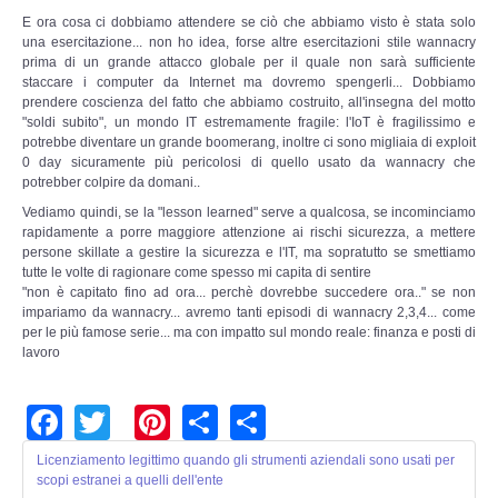
E ora cosa ci dobbiamo attendere se ciò che abbiamo visto è stata solo
una esercitazione... non ho idea, forse altre esercitazioni stile wannacry
prima di un grande attacco globale per il quale non sarà sufficiente
staccare i computer da Internet ma dovremo spengerli... Dobbiamo
prendere coscienza del fatto che abbiamo costruito, all'insegna del motto
"soldi subito", un mondo IT estremamente fragile: l'IoT è fragilissimo e
potrebbe diventare un grande boomerang, inoltre ci sono migliaia di exploit
0 day sicuramente più pericolosi di quello usato da wannacry che
potrebber colpire da domani..
Vediamo quindi, se la "lesson learned" serve a qualcosa, se incominciamo
rapidamente a porre maggiore attenzione ai rischi sicurezza, a mettere
persone skillate a gestire la sicurezza e l'IT, ma sopratutto se smettiamo
tutte le volte di ragionare come spesso mi capita di sentire
"non è capitato fino ad ora... perchè dovrebbe succedere ora.." se non
impariamo da wannacry... avremo tanti episodi di wannacry 2,3,4... come
per le più famose serie... ma con impatto sul mondo reale: finanza e posti di
lavoro
Facebook
Twitter
Pinterest
Share
Share
Licenziamento legittimo quando gli strumenti aziendali sono usati per
scopi estranei a quelli dell'ente