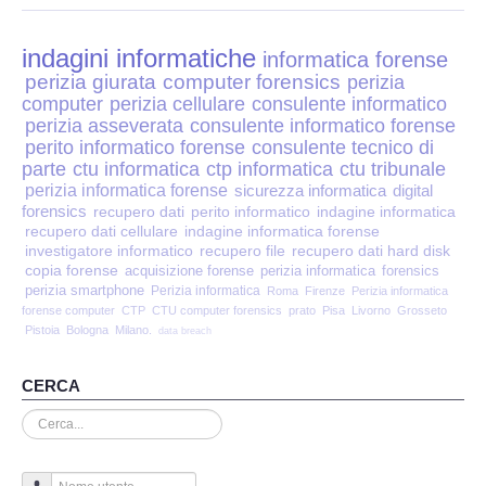
Perizia Disp. Elettronici
indagini informatiche
Perizia Stalking
informatica forense
perizia giurata
computer forensics
perizia
computer
perizia cellulare
consulente informatico
Perizia Cyber Bullismo
perizia asseverata
consulente informatico forense
perito informatico forense
consulente tecnico di
Incarichi CTU e CTP
parte
ctu informatica
ctp informatica
ctu tribunale
perizia informatica forense
sicurezza informatica
digital
forensics
recupero dati
perito informatico
indagine informatica
Perizia Centralini PBX e VOIP
recupero dati cellulare
indagine informatica forense
investigatore informatico
recupero file
recupero dati hard disk
copia forense
Perizia Estimo
acquisizione forense
perizia informatica
forensics
perizia smartphone
Perizia informatica
Roma
Firenze
Perizia informatica
forense computer
CTP
CTU computer forensics
prato
Pisa
Livorno
Grosseto
Perizia Documento informatico
Pistoia
Bologna
Milano.
data breach
Perizia Cloud
CERCA
Cerca...
Perizia E-mail