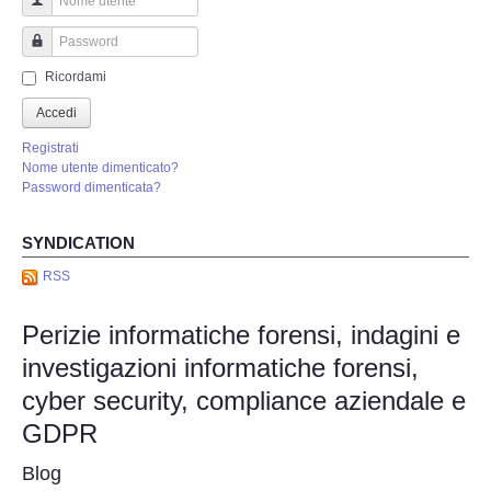
Perizia Truffa Banca e Online
Nome utente
Perizia Dash Cam
Password
Ricordami
Perizia software spia
Accedi
Registrati
Perizia Controllo lavoratori
Nome utente dimenticato?
Password dimenticata?
Perizia Chat WhatsApp,Telegram
SYNDICATION
Perizia DVR
RSS
Perizie informatiche forensi, indagini e
Perizia IoT e IIoT
investigazioni informatiche forensi,
Perizia Ransomware Malware
cyber security, compliance aziendale e
GDPR
Perizia Incidente Stradale
Blog