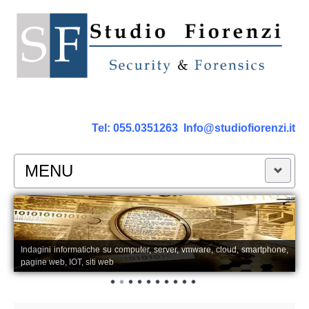
Tel:
055.0351263
Info@studiofiorenzi.it
MENU
PERIZIE
Perizia Computer
Indagini informatiche su computer, server, vmware, cloud, smartphone,
pagine web, IOT, siti web
Perizia Smartphone Tablet,Cell.
Perizia Rete dati