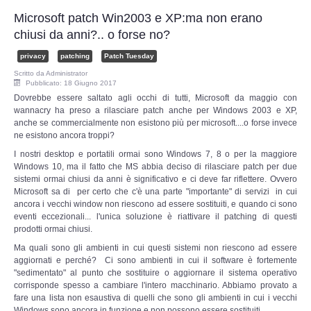
Perizia Data Breach
Microsoft patch Win2003 e XP:ma non erano
chiusi da anni?.. o forse no?
INDAGINI DIGITALI
privacy
patching
Patch Tuesday
Digital Intelligence OSINT
Scritto da
Administrator
Pubblicato: 18 Giugno 2017
Dovrebbe essere saltato agli occhi di tutti, Microsoft da maggio con
Indagini su computer
wannacry ha preso a rilasciare patch anche per Windows 2003 e XP,
anche se commercialmente non esistono più per microsoft....o forse invece
ne esistono ancora troppi?
Indagini Smartphone,Tablet
I nostri desktop e portatili ormai sono Windows 7, 8 o per la maggiore
Windows 10, ma il fatto che MS abbia deciso di rilasciare patch per due
Copia/Acquisizione Forense
sistemi ormai chiusi da anni è significativo e ci deve far riflettere. Ovvero
Microsoft sa di per certo che c'è una parte "importante" di servizi in cui
ancora i vecchi window non riescono ad essere sostituiti, e quando ci sono
Bonifiche Digitali
eventi eccezionali... l'unica soluzione è riattivare il patching di questi
prodotti ormai chiusi.
Forensics Readiness
Ma quali sono gli ambienti in cui questi sistemi non riescono ad essere
aggiornati e perché? Ci sono ambienti in cui il software è fortemente
"sedimentato" al punto che sostituire o aggiornare il sistema operativo
Incident Response
corrisponde spesso a cambiare l'intero macchinario. Abbiamo provato a
fare una lista non esaustiva di quelli che sono gli ambienti in cui i vecchi
Windows sono ancora in funzione e non possono essere sostituiti