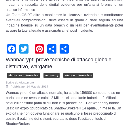
indagine e raccolta delle digital evidence per un'analisi forense di un
attacco informatico.
Un Team CSIRT oltre a monitorare la sicurezza aziendale e monitorarne
eventuali compromissioni, deve essere in grado di dare seguito ad una
indagine forense su un data breach o un leak per eventualmente poter
avviare la tutela legale e assicurativa nel post incidente.
Facebook
Twitter
Pinterest
Share
Share
Wannacrypt: prove tecniche di attacco globale
distruttivo, wargame
sicurezza informatica
wannacry
attacco informatico
Scritto da
Alessandro
Pubblicato: 14 Maggio 2017
Wannacry non è un attacco normale, ha colpito 156000 computer e se ne
parla come ne avesse colpiti 2 Milioni, ci sono tante botnet da 2 Milioni di
pc di cui nessuno parla di cui non ci si preoccupa... Per Wannacry hanno
usato un exploit pubblicato da ShadowBrokers il 14 aprile, un mese fa. Un
exploit che non doveva funzionare se qualcuno si fosse preoccupato di
gestire il patching dei sistemi, sopratutto dopo l'uscita dei tools di
ShadowBrokes...