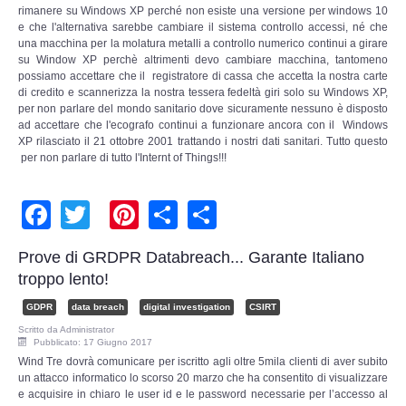
rimanere su Windows XP perché non esiste una versione per windows 10
Adempimenti Ecommerce
e che l'alternativa sarebbe cambiare il sistema controllo accessi, né che
una macchina per la molatura metalli a controllo numerico continui a girare
Tutela Copyright e Marchi
su Window XP perchè altrimenti devo cambiare macchina, tantomeno
possiamo accettare che il registratore di cassa che accetta la nostra carte
di credito e scannerizza la nostra tessera fedeltà giri solo su Windows XP,
Auditing Aziendale
per non parlare del mondo sanitario dove sicuramente nessuno è disposto
ad accettare che l'ecografo continui a funzionare ancora con il Windows
XP rilasciato il 21 ottobre 2001 trattando i nostri dati sanitari. Tutto questo
Programma Azienda Sicura
per non parlare di tutto l'Internt of Things!!!
Assistenza Legale
Facebook
Twitter
Pinterest
Share
Share
INFO
Prove di GRDPR Databreach... Garante Italiano
troppo lento!
GDPR
data breach
digital investigation
CSIRT
Scritto da
Administrator
Pubblicato: 17 Giugno 2017
Wind Tre dovrà comunicare per iscritto agli oltre 5mila clienti di aver subito
un attacco informatico lo scorso 20 marzo che ha consentito di visualizzare
e acquisire in chiaro le user id e le password necessarie per l’accesso al