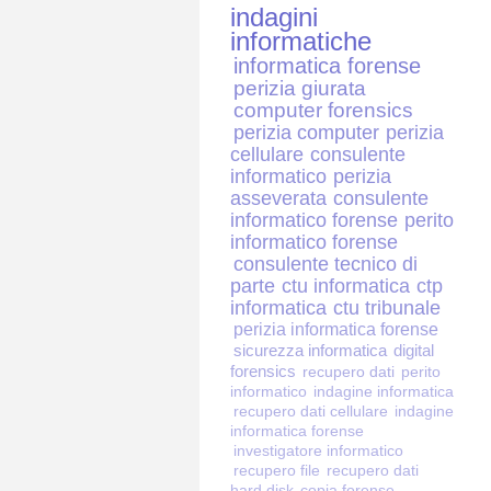
indagini
informatiche
informatica forense
perizia giurata
computer forensics
perizia computer
perizia
cellulare
consulente
informatico
perizia
asseverata
consulente
informatico forense
perito
informatico forense
consulente tecnico di
parte
ctu informatica
ctp
informatica
ctu tribunale
perizia informatica forense
sicurezza informatica
digital
forensics
recupero dati
perito
informatico
indagine informatica
recupero dati cellulare
indagine
informatica forense
investigatore informatico
recupero file
recupero dati
hard disk
copia forense