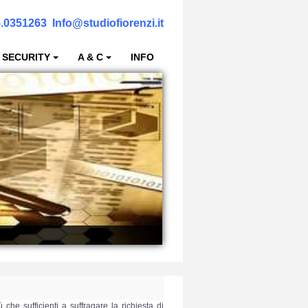
.0351263
Info@studiofiorenzi.it
 SECURITY
A & C
INFO
che sufficienti a suffragare la richiesta di