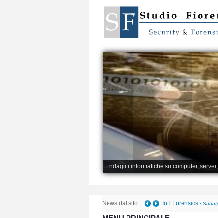
Indagini informatiche su computer, server
News dal sito :
IoT Forensics
-
Sabato
MENU PRINCIPALE