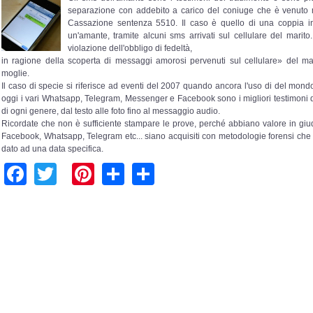
separazione con addebito a carico del coniuge che è venuto m
Cassazione sentenza 5510. Il caso è quello di una coppia i
un'amante, tramite alcuni sms arrivati sul cellulare del marito.
violazione dell'obbligo di fedeltà,
in ragione della scoperta di messaggi amorosi pervenuti sul cellulare» del mar
moglie.
Il caso di specie si riferisce ad eventi del 2007 quando ancora l'uso di del mondo
oggi i vari Whatsapp, Telegram, Messenger e Facebook sono i migliori testimoni di 
di ogni genere, dal testo alle foto fino al messaggio audio.
Ricordate che non è sufficiente stampare le prove, perché abbiano valore in giud
Facebook, Whatsapp, Telegram etc... siano acquisiti con metodologie forensi che s
dato ad una data specifica.
Facebook
Twitter
Pinterest
Share
Share