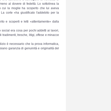
eno al dovere di fedeltà. Lo sottolinea la
n cui la moglie ha scoperto che lui aveva
 La corte «ha giustificato l'addebito per la
ito e scoperti e letti «attentamente» dalla
 social era cosa per pochi addetti ai lavori,
tradimenti, tresche, litigi, offese e minacce
izio è necessario che la prova informatica,
iano garanzia di genuinità e originalità del