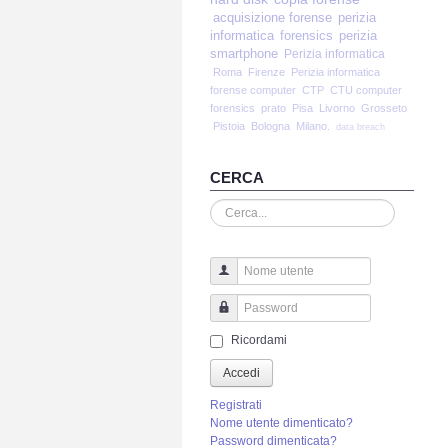
acquisizione forense
perizia
informatica
forensics
perizia
smartphone
Perizia informatica
Roma
Firenze
Perizia informatica
forense computer
CTP
CTU computer
forensics
prato
Pisa
Livorno
Grosseto
Pistoia
Bologna
Milano.
data breach
CERCA
Cerca...
Nome utente
Password
Ricordami
Accedi
Registrati
Nome utente dimenticato?
Password dimenticata?