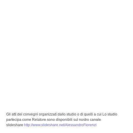
Risk Management
Incident Handling & Response
Log Management & SIEM
Vulnerability Assesment & Pen Test
BC & DR
Data Breach
A & C
Privacy & GDPR
Gli atti dei convegni organizzati dallo studio o di quelli a cui Lo studio
partecipa come Relatore sono disponibili sul nostro canale
Resp. Amministrativa dlsg 231
slideshare
http://www.slideshare.net/AlessandroFiorenzi