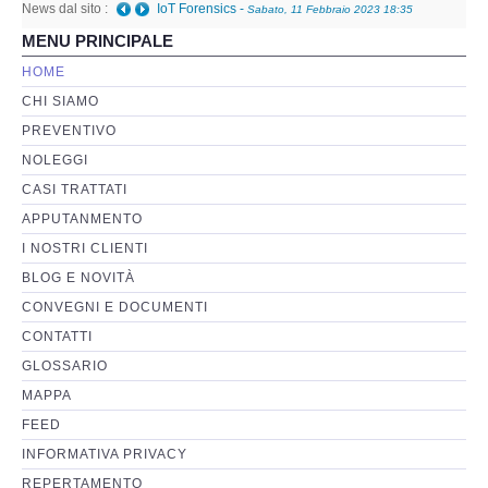
News dal sito :
IoT Forensics
-
Sabato, 11 Febbraio 2023 18:35
MENU PRINCIPALE
Perizia Basi di Dati
HOME
CHI SIAMO
Perizia Immagini e Video
PREVENTIVO
NOLEGGI
Perzia su Software/Programmi
CASI TRATTATI
Perizia Fonica e Trascrizioni
APPUTANMENTO
I NOSTRI CLIENTI
Perizia su Social Network
BLOG E NOVITÀ
CONVEGNI E DOCUMENTI
Perizia Web Reputation
CONTATTI
GLOSSARIO
Perizia Host e Mainframe
MAPPA
FEED
Perizia Contratti ICT
INFORMATIVA PRIVACY
REPERTAMENTO