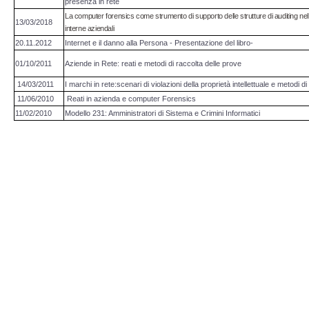
presenza in rete
Copia/Acquisizione Forense Web
La computer forensics come strumento di supporto delle strutture di auditing nell
13/03/2018
interne aziendali
Indagini persone scomparse
20.11.2012
Internet e il danno alla Persona - Presentazione del libro-
01/10/2011
Aziende in Rete: reati e metodi di raccolta delle prove
Remote Digital Forensics
14/03/2011
I marchi in rete:scenari di violazioni della proprietà intellettuale e metodi di
11/06/2010
Reati in azienda e computer Forensics
Acquisizione Forense remota
11/02/2010
Modello 231: Amministratori di Sistema e Crimini Informatici
Sblocco PIN Smartphone
Recupero dati
Prevenzione Frode
CYBER SECURITY
Security Management