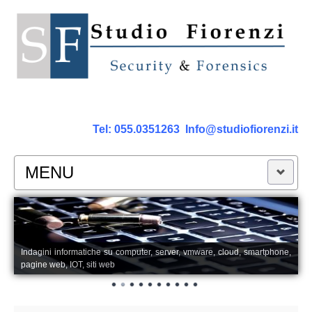
Tel:
055.0351263
Info@studiofiorenzi.it
MENU
PERIZIE
Perizia Computer
Indagini informatiche su computer, server, vmware, cloud, smartphone,
pagine web, IOT, siti web
Perizia Smartphone Tablet,Cell.
Perizia Rete dati