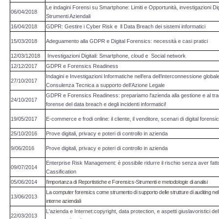
Perizia Data Breach
Le indagini Forensi su Smartphone: Limiti e Opportunità, investigazioni Dig
06/04/2018
Strumenti Aziendali
INDAGINI DIGITALI
16/04/2018
GDPR: Gestire i Cyber Risk e ll Data Breach dei sistemi informatici
15/03/2018
Adeguamento alla GDPR e Digital Forensics: necessità e casi pratici
Digital Intelligence OSINT
12/03/12018
Investigazioni Digitali: Smartphone, cloud e Social network
12/12/2017
GDPR e Forensics Readiness
Indagini su computer
Indagini e Investigazioni Informatiche nell’era dell’interconnessione globale
27/10/2017
Consulenza Tecnica a supporto dell’Azione Legale
GDPR e Forensics Readiness: prepariamo l'azienda alla gestione e al tr
Indagini Smartphone,Tablet
24/10/2017
forense del data breach e degli incidenti informatici!
19/05/2017
E-commerce e frodi online: il cliente, il venditore, scenari di digital forensi
Copia/Acquisizione Forense
25/10/2016
Prove digitali, privacy e poteri di controllo in azienda
9/06/2016
Bonifiche Digitali
Prove digitali, privacy e poteri di controllo in azienda
Enterprise Risk Management: è possibile ridurre il rischio senza aver fat
09/07/2014
Cassification
Forensics Readiness
05/06/2014
l’importanza di Reportistiche e Forensics-Strumenti e metodologie di analisi
La computer forensics come strumento di supporto delle strutture di auditing nell
13/06/2013
Incident Response
interne aziendali
L'azienda e Internet:copyright, data protection, e aspetti giuslavoristici del
22/03/2013