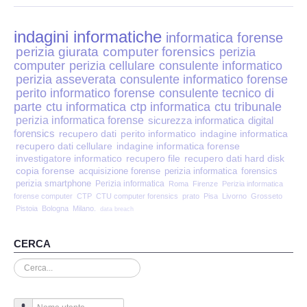
Perizia Disp. Elettronici
indagini informatiche
Perizia Stalking
informatica forense
perizia giurata
computer forensics
perizia
computer
perizia cellulare
consulente informatico
Perizia Cyber Bullismo
perizia asseverata
consulente informatico forense
perito informatico forense
consulente tecnico di
Incarichi CTU e CTP
parte
ctu informatica
ctp informatica
ctu tribunale
perizia informatica forense
sicurezza informatica
digital
forensics
recupero dati
perito informatico
indagine informatica
Perizia Centralini PBX e VOIP
recupero dati cellulare
indagine informatica forense
investigatore informatico
recupero file
recupero dati hard disk
copia forense
Perizia Estimo
acquisizione forense
perizia informatica
forensics
perizia smartphone
Perizia informatica
Roma
Firenze
Perizia informatica
forense computer
CTP
CTU computer forensics
prato
Pisa
Livorno
Grosseto
Perizia Documento informatico
Pistoia
Bologna
Milano.
data breach
Perizia Cloud
CERCA
Cerca...
Perizia E-mail