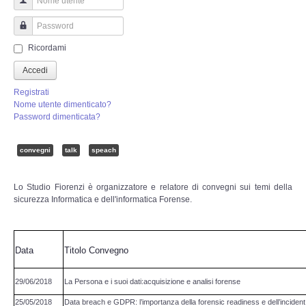
Perizia Truffa Banca e Online
Nome utente
Perizia Dash Cam
Password
Ricordami
Perizia software spia
Accedi
Registrati
Perizia Controllo lavoratori
Nome utente dimenticato?
Password dimenticata?
Perizia Chat WhatsApp,Telegram
convegni
talk
speach
Perizia DVR
Lo Studio Fiorenzi è organizzatore e relatore di convegni sui temi della
sicurezza Informatica e dell'informatica Forense.
Perizia IoT e IIoT
Perizia Ransomware Malware
Data
Titolo Convegno
Perizia Incidente Stradale
29/06/2018
La Persona e i suoi dati:acquisizione e analisi forense
25/05/2018
Data breach e GDPR: l’importanza della forensic readiness e dell’inciden